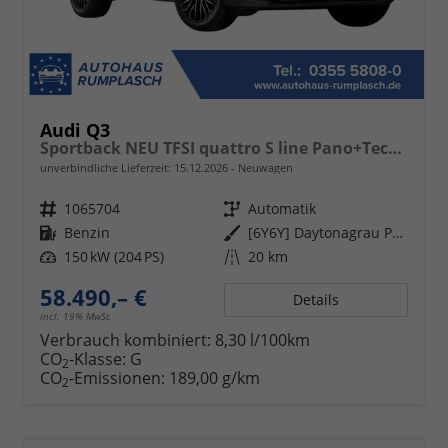
Audi Q3
Sportback NEU TFSI quattro S line Pano+TechPro+Matrix+AHK+HUD+Alu20+KlimaPlus+DCC+SONOS
unverbindliche Lieferzeit:
15.12.2026
Neuwagen
Fahrzeugnr.
1065704
Getriebe
Automatik
Kraftstoff
Benzin
Außenfarbe
[6Y6Y] Daytonagrau Perleffekt
Leistung
150 kW (204 PS)
Kilometerstand
20 km
58.490,– €
Details
incl. 19% MwSt.
Verbrauch kombiniert:
8,30 l/100km
CO
-Klasse:
G
2
CO
-Emissionen:
189,00 g/km
2