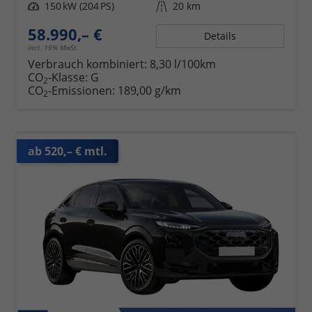
Leistung
150 kW (204 PS)
Kilometerstand
20 km
58.990,– €
Details
incl. 19% MwSt.
Verbrauch kombiniert:
8,30 l/100km
CO
-Klasse:
G
2
CO
-Emissionen:
189,00 g/km
2
ab 520,– € mtl.