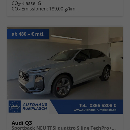
CO
-Klasse:
G
2
CO
-Emissionen:
189,00 g/km
2
ab 480,– € mtl.
Audi Q3
Sportback NEU TFSI quattro S line TechPro+Matrix+AHK+Alu19+KlimaPlus+ExtSchwarz+DCC