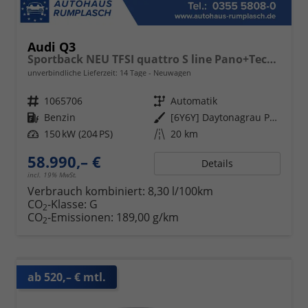
Audi Q3
Sportback NEU TFSI quattro S line Pano+TechPro+Matrix+AHK+HUD+Alu20+KlimaPlus+DCC+SONOS
unverbindliche Lieferzeit:
14 Tage
Neuwagen
Fahrzeugnr.
1065706
Getriebe
Automatik
Kraftstoff
Benzin
Außenfarbe
[6Y6Y] Daytonagrau Perleffekt
Leistung
150 kW (204 PS)
Kilometerstand
20 km
58.990,– €
Details
incl. 19% MwSt.
Verbrauch kombiniert:
8,30 l/100km
CO
-Klasse:
G
2
CO
-Emissionen:
189,00 g/km
2
ab 520,– € mtl.