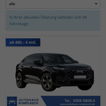
In Ihrer aktuellen Filterung befinden sich
99
Fahrzeuge:
ab 480,– € mtl.