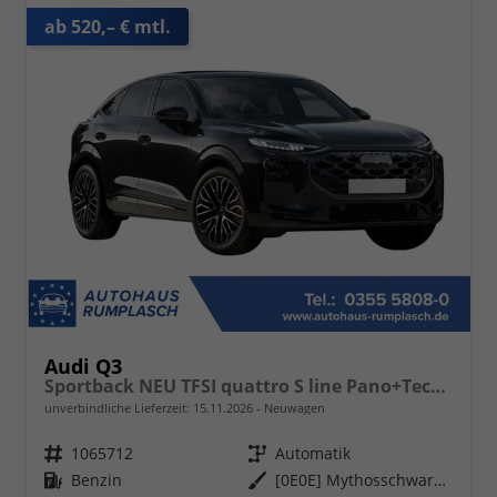
ab 520,– € mtl.
Audi Q3
Sportback NEU TFSI quattro S line Pano+TechPro+Matrix+AHK+HUD+Alu20+KlimaPlus+DCC+SONOS
unverbindliche Lieferzeit:
15.11.2026
Neuwagen
Fahrzeugnr.
1065712
Getriebe
Automatik
Kraftstoff
Benzin
Außenfarbe
[0E0E] Mythosschwarz Metallic