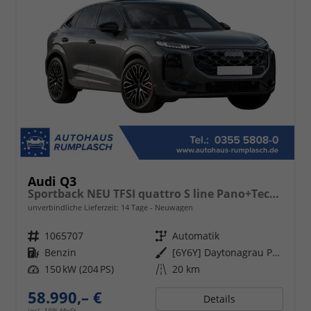
Audi Q3
Sportback NEU TFSI quattro S line Pano+TechPro+Matrix+AHK+HUD+Alu20+KlimaPlus+DCC+SONOS
unverbindliche Lieferzeit:
14 Tage
Neuwagen
Fahrzeugnr.
1065707
Getriebe
Automatik
Kraftstoff
Benzin
Außenfarbe
[6Y6Y] Daytonagrau Perleffekt
Leistung
150 kW (204 PS)
Kilometerstand
20 km
58.990,– €
Details
incl. 19% MwSt.