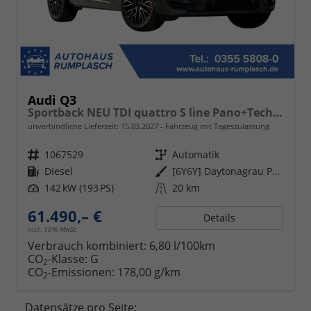
Audi Q3
Sportback NEU TDI quattro S line Pano+TechPro+Matrix+AHK+HUD+Alu20+KlimaPlus+DCC+SONOS
unverbindliche Lieferzeit:
15.03.2027
Fahrzeug mit Tageszulassung
Fahrzeugnr.
1067529
Getriebe
Automatik
Kraftstoff
Diesel
Außenfarbe
[6Y6Y] Daytonagrau Perleffekt
Leistung
142 kW (193 PS)
Kilometerstand
20 km
61.490,– €
Details
incl. 19% MwSt.
Verbrauch kombiniert:
6,80 l/100km
CO
-Klasse:
G
2
CO
-Emissionen:
178,00 g/km
2
Datensätze pro Seite: