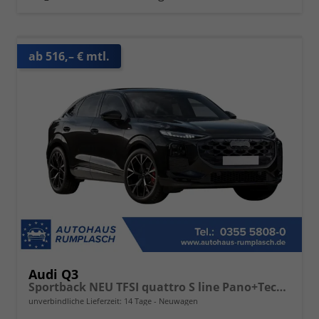
ab 516,– € mtl.
Audi Q3
Sportback NEU TFSI quattro S line Pano+TechPro+Matrix+AHK+HUD+Alu20+KlimaPlus+DCC+SONOS
unverbindliche Lieferzeit:
14 Tage
Neuwagen