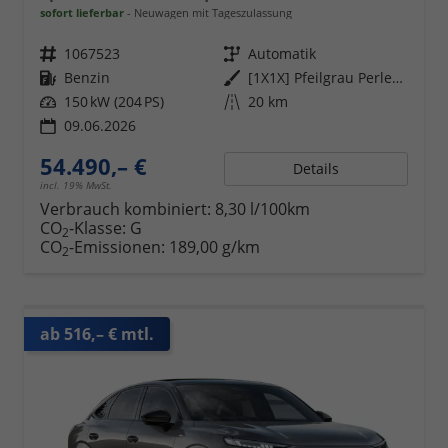
sofort lieferbar
Neuwagen mit Tageszulassung
Fahrzeugnr.
1067523
Getriebe
Automatik
Kraftstoff
Benzin
Außenfarbe
[1X1X] Pfeilgrau Perleffekt
Leistung
150 kW (204 PS)
Kilometerstand
20 km
09.06.2026
54.490,– €
Details
incl. 19% MwSt.
Verbrauch kombiniert:
8,30 l/100km
CO
-Klasse:
G
2
CO
-Emissionen:
189,00 g/km
2
ab 516,– € mtl.