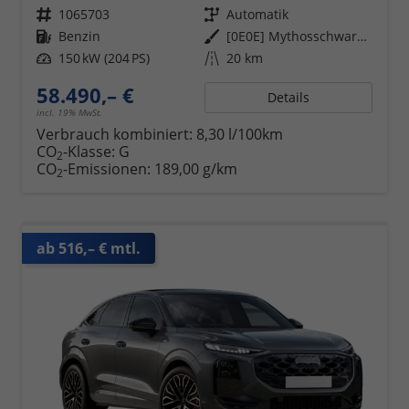
Fahrzeugnr.
1065703
Getriebe
Automatik
Kraftstoff
Benzin
Außenfarbe
[0E0E] Mythosschwarz Metallic
Leistung
150 kW (204 PS)
Kilometerstand
20 km
58.490,– €
Details
incl. 19% MwSt.
Verbrauch kombiniert:
8,30 l/100km
CO
-Klasse:
G
2
CO
-Emissionen:
189,00 g/km
2
ab 516,– € mtl.