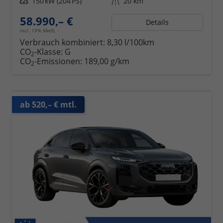
Leistung
150 kW (204 PS)
Kilometerstand
20 km
58.990,– €
Details
incl. 19% MwSt.
Verbrauch kombiniert:
8,30 l/100km
CO
-Klasse:
G
2
CO
-Emissionen:
189,00 g/km
2
ab 520,– € mtl.