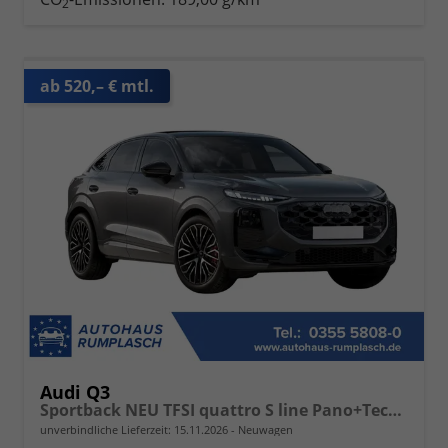
2
ab 520,– € mtl.
Audi Q3
Sportback NEU TFSI quattro S line Pano+TechPro+Matrix+AHK+HUD+Alu20+KlimaPlus+DCC+SONOS
unverbindliche Lieferzeit:
15.11.2026
Neuwagen