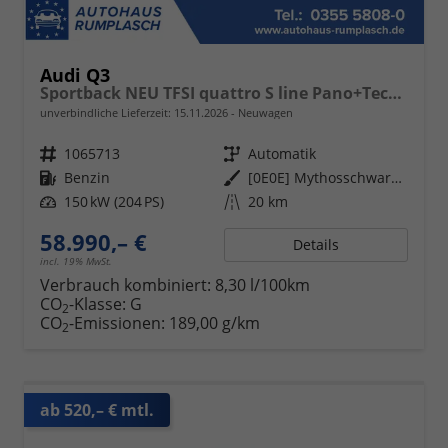
Audi Q3
Sportback NEU TFSI quattro S line Pano+TechPro+Matrix+AHK+HUD+Alu20+KlimaPlus+DCC+SONOS
unverbindliche Lieferzeit:
15.11.2026
Neuwagen
Fahrzeugnr.
1065713
Getriebe
Automatik
Kraftstoff
Benzin
Außenfarbe
[0E0E] Mythosschwarz Metallic
Leistung
150 kW (204 PS)
Kilometerstand
20 km
58.990,– €
Details
incl. 19% MwSt.
Verbrauch kombiniert:
8,30 l/100km
CO
-Klasse:
G
2
CO
-Emissionen:
189,00 g/km
2
ab 520,– € mtl.