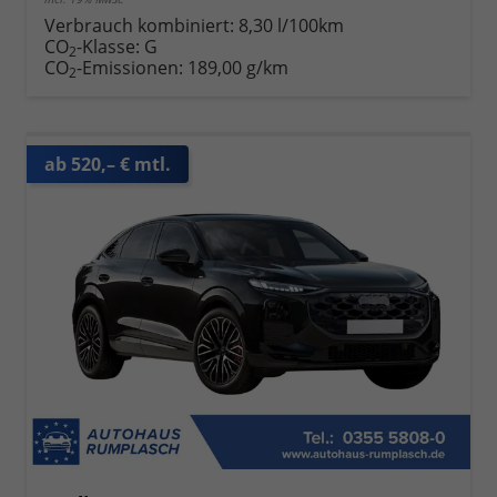
Verbrauch kombiniert:
8,30 l/100km
CO
-Klasse:
G
2
CO
-Emissionen:
189,00 g/km
2
ab 520,– € mtl.