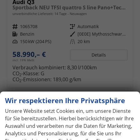
Audi Q3
Sportback NEU TFSI quattro S line Pano+TechPro+Matrix+AHK+HUD+Alu20+KlimaPlus+DCC+SONOS
unverbindliche Lieferzeit:
14 Tage
Neuwagen
Fahrzeugnr.
1065708
Getriebe
Automatik
Kraftstoff
Benzin
Außenfarbe
[0E0E] Mythosschwarz Metallic
Leistung
150 kW (204 PS)
Kilometerstand
20 km
58.990,– €
Details
incl. 19% MwSt.
Verbrauch kombiniert:
8,30 l/100km
CO
-Klasse:
G
2
CO
-Emissionen:
189,00 g/km
2
Wir respektieren Ihre Privatsphäre
ab 520,– € mtl.
Unsere Website setzt Cookies ein, um unsere Dienste
für Sie bereitzustellen. Hierbei berücksichtigen wir Ihre
Auswahl und verarbeiten nur die Daten für Marketing,
Analytics und Personalisierung, für die Sie uns Ihr