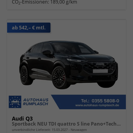
CO
-Emissionen:
189,00 g/km
2
ab 542,– € mtl.
Audi Q3
Sportback NEU TDI quattro S line Pano+TechPro+Matrix+AHK+HUD+Alu20+KlimaPlus+DCC+SONOS
unverbindliche Lieferzeit:
15.03.2027
Neuwagen