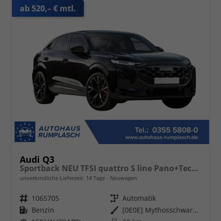
ab 520,– € mtl.
Audi Q3
Sportback NEU TFSI quattro S line Pano+TechPro+Matrix+AHK+HUD+Alu20+KlimaPlus+DCC+SONOS
unverbindliche Lieferzeit:
14 Tage
Neuwagen
Fahrzeugnr.
1065705
Getriebe
Automatik
Kraftstoff
Benzin
Außenfarbe
[0E0E] Mythosschwarz Metallic