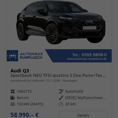
Audi Q3
Sportback NEU TFSI quattro S line Pano+TechPro+Matrix+AHK+HUD+Alu20+KlimaPlus+DCC+SONOS
unverbindliche Lieferzeit:
15.11.2026
Neuwagen
Fahrzeugnr.
1065715
Getriebe
Automatik
Kraftstoff
Benzin
Außenfarbe
[0E0E] Mythosschwarz Metallic
Leistung
150 kW (204 PS)
Kilometerstand
20 km
58.990,– €
Details