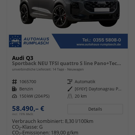
Audi Q3
Sportback NEU TFSI quattro S line Pano+TechPro+Matrix+AHK+HUD+Alu20+KlimaPlus+DCC+SONOS
unverbindliche Lieferzeit:
14 Tage
Neuwagen
Fahrzeugnr.
1065700
Getriebe
Automatik
Kraftstoff
Benzin
Außenfarbe
[6Y6Y] Daytonagrau Perleffekt
Leistung
150 kW (204 PS)
Kilometerstand
20 km
58.490,– €
Details
incl. 19% MwSt.
Verbrauch kombiniert:
8,30 l/100km
CO
-Klasse:
G
2
CO
-Emissionen:
189,00 g/km
2