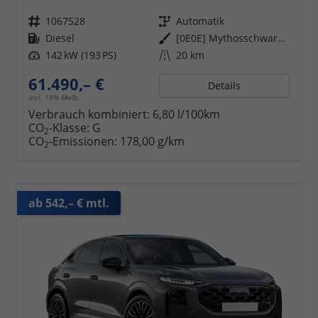
Fahrzeugnr.
1067528
Getriebe
Automatik
Kraftstoff
Diesel
Außenfarbe
[0E0E] Mythosschwarz Metallic
Leistung
142 kW (193 PS)
Kilometerstand
20 km
61.490,– €
Details
incl. 19% MwSt.
Verbrauch kombiniert:
6,80 l/100km
CO
-Klasse:
G
2
CO
-Emissionen:
178,00 g/km
2
ab 542,– € mtl.