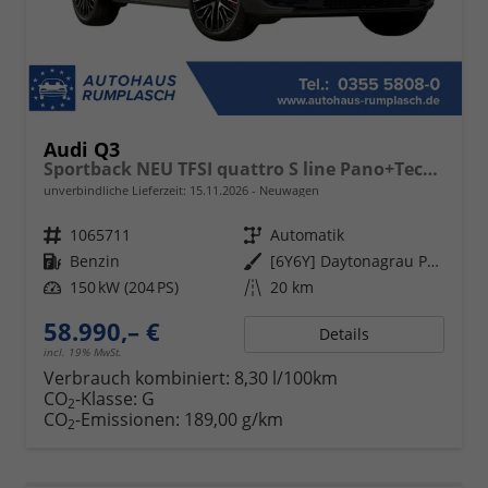
Audi Q3
Sportback NEU TFSI quattro S line Pano+TechPro+Matrix+AHK+HUD+Alu20+KlimaPlus+DCC+SONOS
unverbindliche Lieferzeit:
15.11.2026
Neuwagen
Fahrzeugnr.
1065711
Getriebe
Automatik
Kraftstoff
Benzin
Außenfarbe
[6Y6Y] Daytonagrau Perleffekt
Leistung
150 kW (204 PS)
Kilometerstand
20 km
58.990,– €
Details
incl. 19% MwSt.
Verbrauch kombiniert:
8,30 l/100km
CO
-Klasse:
G
2
CO
-Emissionen:
189,00 g/km
2