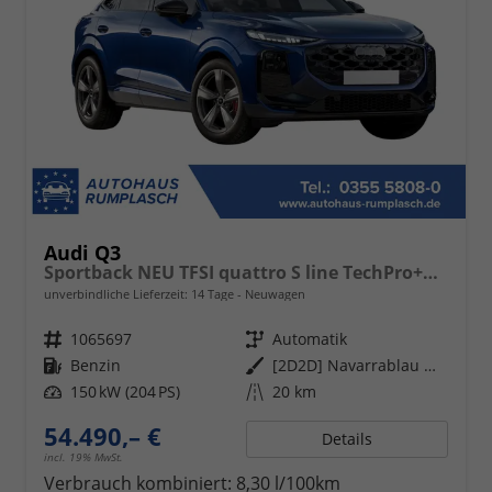
Audi Q3
Sportback NEU TFSI quattro S line TechPro+HUD+Matrix+AHK+Alu19+KlimaPlus+ExtSchwarz+DCC
unverbindliche Lieferzeit:
14 Tage
Neuwagen
Fahrzeugnr.
1065697
Getriebe
Automatik
Kraftstoff
Benzin
Außenfarbe
[2D2D] Navarrablau Metallic
Leistung
150 kW (204 PS)
Kilometerstand
20 km
54.490,– €
Details
incl. 19% MwSt.
Verbrauch kombiniert:
8,30 l/100km