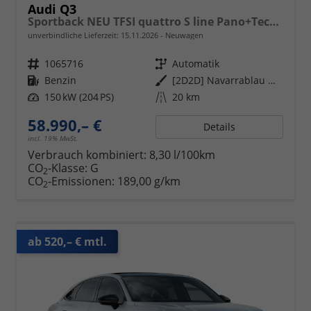
Audi Q3
Sportback NEU TFSI quattro S line Pano+TechPro+Matrix+AHK+HUD+Alu20+KlimaPlus+DCC+SONOS
unverbindliche Lieferzeit:
15.11.2026
Neuwagen
Fahrzeugnr.
1065716
Getriebe
Automatik
Kraftstoff
Benzin
Außenfarbe
[2D2D] Navarrablau Metallic
Leistung
150 kW (204 PS)
Kilometerstand
20 km
58.990,– €
Details
incl. 19% MwSt.
Verbrauch kombiniert:
8,30 l/100km
CO
-Klasse:
G
2
CO
-Emissionen:
189,00 g/km
2
ab 520,– € mtl.