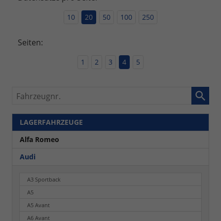
10
20
50
100
250
Seiten:
1
2
3
4
5
Fahrzeugnr.
LAGERFAHRZEUGE
Alfa Romeo
Audi
A3 Sportback
A5
A5 Avant
A6 Avant