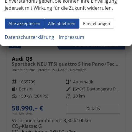
Einverständnis geben. Sie können Ihre Einwilligung
jederzeit mit Wirkung für die Zukunft widerrufen.
Alle akzeptieren
Alle ablehnen
Einstellungen
Datenschutzerklärung
Impressum
Audi Q3
Sportback NEU TFSI quattro S line Pano+TechPro+Matrix+AHK+HUD+Alu20+KlimaPlus+DCC+SONOS
unverbindliche Lieferzeit:
15.11.2026
Neuwagen
Fahrzeugnr.
1065709
Getriebe
Automatik
Kraftstoff
Benzin
Außenfarbe
[6Y6Y] Daytonagrau Perleffekt
Leistung
150 kW (204 PS)
Kilometerstand
20 km
58.990,– €
Details
incl. 19% MwSt.
Verbrauch kombiniert:
8,30 l/100km
CO
-Klasse:
G
2
CO
-Emissionen:
189,00 g/km