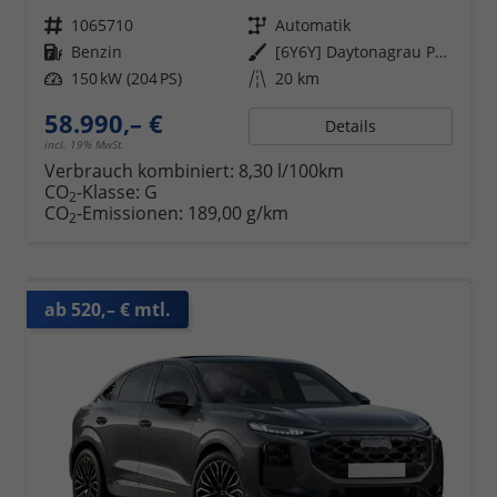
Fahrzeugnr.
1065710
Getriebe
Automatik
Kraftstoff
Benzin
Außenfarbe
[6Y6Y] Daytonagrau Perleffekt
Leistung
150 kW (204 PS)
Kilometerstand
20 km
58.990,– €
Details
incl. 19% MwSt.
Verbrauch kombiniert:
8,30 l/100km
CO
-Klasse:
G
2
CO
-Emissionen:
189,00 g/km
2
ab 520,– € mtl.