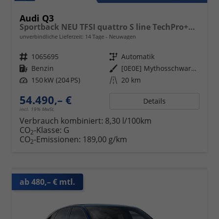
Audi Q3
Sportback NEU TFSI quattro S line TechPro+HUD+Matrix+AHK+Alu19+KlimaPlus+ExtSchwarz+DCC
unverbindliche Lieferzeit:
14 Tage
Neuwagen
Fahrzeugnr.
1065695
Getriebe
Automatik
Kraftstoff
Benzin
Außenfarbe
[0E0E] Mythosschwarz Metallic
Leistung
150 kW (204 PS)
Kilometerstand
20 km
54.490,– €
Details
incl. 19% MwSt.
Verbrauch kombiniert:
8,30 l/100km
CO
-Klasse:
G
2
CO
-Emissionen:
189,00 g/km
2
ab 480,– € mtl.