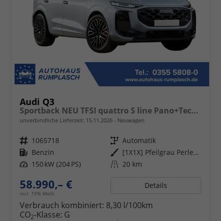
Audi Q3
Sportback NEU TFSI quattro S line Pano+TechPro+Matrix+AHK+HUD+Alu20+KlimaPlus+DCC+SONOS
unverbindliche Lieferzeit:
15.11.2026
Neuwagen
Fahrzeugnr.
1065718
Getriebe
Automatik
Kraftstoff
Benzin
Außenfarbe
[1X1X] Pfeilgrau Perleffekt
Leistung
150 kW (204 PS)
Kilometerstand
20 km
58.990,– €
Details
incl. 19% MwSt.
Verbrauch kombiniert:
8,30 l/100km
CO
-Klasse:
G
2