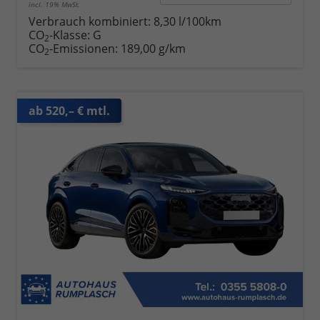
incl. 19% MwSt.
Verbrauch kombiniert:
8,30 l/100km
CO
-Klasse:
G
2
CO
-Emissionen:
189,00 g/km
2
ab 520,– € mtl.