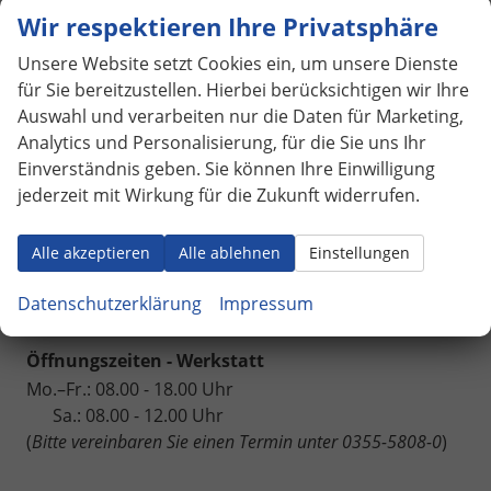
Anmelden
Wir respektieren Ihre Privatsphäre
Unsere Website setzt Cookies ein, um unsere Dienste
für Sie bereitzustellen. Hierbei berücksichtigen wir Ihre
Auswahl und verarbeiten nur die Daten für Marketing,
Autohaus Rumplasch GbR
Analytics und Personalisierung, für die Sie uns Ihr
Tel.: +49 (0)355 5808-0
Einverständnis geben. Sie können Ihre Einwilligung
Fax: +49 (0)355 5808-109
jederzeit mit Wirkung für die Zukunft widerrufen.
autohaus-rumplasch@t-online.de
Am Telering 4,
03051 Cottbus OT Gallinchen
Alle akzeptieren
Alle ablehnen
Einstellungen
Öffnungszeiten - Verkauf
Mo.–Fr.: 10.00 - 19.00 Uhr
Datenschutzerklärung
Impressum
Sa.: 10.00 - 16.00 Uhr
Öffnungszeiten - Werkstatt
Mo.–Fr.: 08.00 - 18.00 Uhr
Sa.: 08.00 - 12.00 Uhr
(
Bitte vereinbaren Sie einen Termin unter 0355-5808-0
)