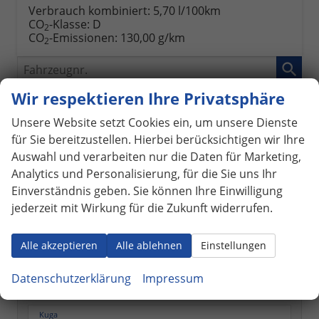
Verbrauch kombiniert:
5,70 l/100km
CO
-Klasse:
D
2
CO
-Emissionen:
130,00 g/km
2
Fahrzeugnr.
Wir respektieren Ihre Privatsphäre
LAGERFAHRZEUGE
Unsere Website setzt Cookies ein, um unsere Dienste
VORLAUFFAHRZEUGE
für Sie bereitzustellen. Hierbei berücksichtigen wir Ihre
Auswahl und verarbeiten nur die Daten für Marketing,
Audi
Analytics und Personalisierung, für die Sie uns Ihr
Citroën
Einverständnis geben. Sie können Ihre Einwilligung
jederzeit mit Wirkung für die Zukunft widerrufen.
Cupra
Dacia
Alle akzeptieren
Alle ablehnen
Einstellungen
Fiat
Datenschutzerklärung
Impressum
Ford
Kuga