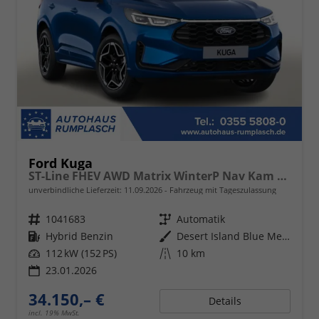
Ford Kuga
ST-Line FHEV AWD Matrix WinterP Nav Kam 19Z
unverbindliche Lieferzeit:
11.09.2026
Fahrzeug mit Tageszulassung
Fahrzeugnr.
1041683
Getriebe
Automatik
Kraftstoff
Hybrid Benzin
Außenfarbe
Desert Island Blue Metallic
Leistung
112 kW (152 PS)
Kilometerstand
10 km
23.01.2026
34.150,– €
Details
incl. 19% MwSt.