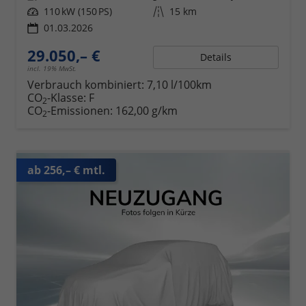
Leistung
110 kW (150 PS)
Kilometerstand
15 km
01.03.2026
29.050,– €
Details
incl. 19% MwSt.
Verbrauch kombiniert:
7,10 l/100km
CO
-Klasse:
F
2
CO
-Emissionen:
162,00 g/km
2
ab 256,– € mtl.