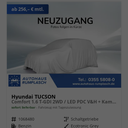
ab 256,– € mtl.
Hyundai TUCSON
Comfort 1.6 T-GDI 2WD / LED PDC V&H + Kamera Sitz Lenkradheizung Alu 18"
sofort lieferbar
Fahrzeug mit Tageszulassung
Fahrzeugnr.
1068480
Getriebe
Schaltgetriebe
Kraftstoff
Benzin
Außenfarbe
Ecotronic Grey