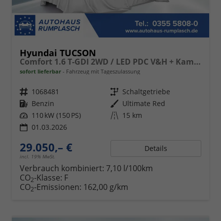
Hyundai TUCSON
Comfort 1.6 T-GDI 2WD / LED PDC V&H + Kamera Sitz Lenkradheizung Alu 18"
sofort lieferbar
Fahrzeug mit Tageszulassung
Fahrzeugnr.
1068481
Getriebe
Schaltgetriebe
Kraftstoff
Benzin
Außenfarbe
Ultimate Red
Leistung
110 kW (150 PS)
Kilometerstand
15 km
01.03.2026
29.050,– €
Details
incl. 19% MwSt.
Verbrauch kombiniert:
7,10 l/100km
CO
-Klasse:
F
2
CO
-Emissionen:
162,00 g/km
2