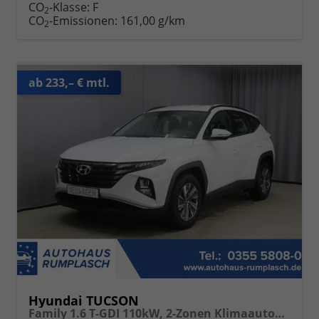
CO
-Klasse:
F
2
CO
-Emissionen:
161,00 g/km
2
ab 233,– € mtl.
Hyundai TUCSON
Family 1.6 T-GDI 110kW, 2-Zonen Klimaautomatik, Sitzheizung, AppleCarPlay&Android Auto, Freisprecheinrichtung, Radio DAB, Verkehrszeichenerkennung, Rückfahrkamera, eCall Notrufsystem, 17 Zoll Leichtmetallfelgen, uvm.