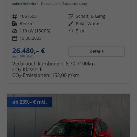
sofort lieferbar
Fahrzeug mit Tageszulassung
Fahrzeugnr.
1067503
Getriebe
Schalt. 6-Gang
Kraftstoff
Benzin
Außenfarbe
Polar White
Leistung
110 kW (150 PS)
Kilometerstand
5 km
13.06.2023
26.480,– €
Details
incl. 19% MwSt.
Verbrauch kombiniert:
6,70 l/100km
CO
-Klasse:
E
2
CO
-Emissionen:
152,00 g/km
2
ab 239,– € mtl.