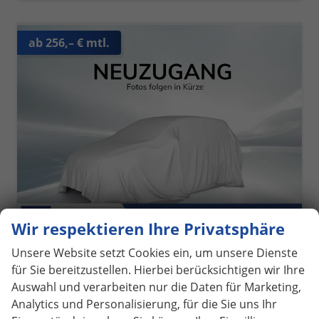
ab 256,– € mtl.
Wir respektieren Ihre Privatsphäre
Unsere Website setzt Cookies ein, um unsere Dienste
Hyundai TUCSON
für Sie bereitzustellen. Hierbei berücksichtigen wir Ihre
Comfort 1.6 T-GDI 2WD / LED PDC V&H + Kamera Sitz Lenkradheizung Alu 18"
Auswahl und verarbeiten nur die Daten für Marketing,
sofort lieferbar
Fahrzeug mit Tageszulassung
Analytics und Personalisierung, für die Sie uns Ihr
Fahrzeugnr.
1068467
Getriebe
Schaltgetriebe