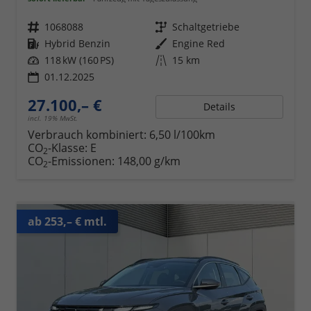
Fahrzeugnr.
1068088
Getriebe
Schaltgetriebe
Kraftstoff
Hybrid Benzin
Außenfarbe
Engine Red
Leistung
118 kW (160 PS)
Kilometerstand
15 km
01.12.2025
27.100,– €
Details
incl. 19% MwSt.
Verbrauch kombiniert:
6,50 l/100km
CO
-Klasse:
E
2
CO
-Emissionen:
148,00 g/km
2
ab 253,– € mtl.