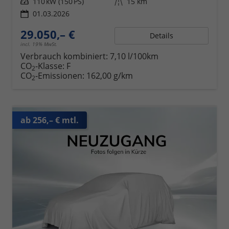
Leistung
110 kW (150 PS)
Kilometerstand
15 km
01.03.2026
29.050,– €
Details
incl. 19% MwSt.
Verbrauch kombiniert:
7,10 l/100km
CO
-Klasse:
F
2
CO
-Emissionen:
162,00 g/km
2
ab 256,– € mtl.