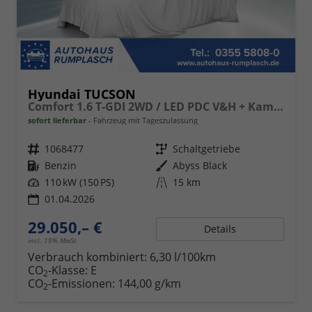
Hyundai TUCSON
Comfort 1.6 T-GDI 2WD / LED PDC V&H + Kamera Sitz Lenkradheizung Alu 18"
sofort lieferbar
Fahrzeug mit Tageszulassung
Fahrzeugnr.
1068477
Getriebe
Schaltgetriebe
Kraftstoff
Benzin
Außenfarbe
Abyss Black
Leistung
110 kW (150 PS)
Kilometerstand
15 km
01.04.2026
29.050,– €
Details
incl. 19% MwSt.
Verbrauch kombiniert:
6,30 l/100km
CO
-Klasse:
E
2
CO
-Emissionen:
144,00 g/km
2