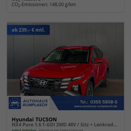
2
CO
-Emissionen:
148,00 g/km
2
ab 239,– € mtl.
Hyundai TUCSON
NX4 Pure 1.6 T-GDI 2WD 48V / Sitz + Lenkradheiz. LED Tempomat Alu 17"
sofort lieferbar
Fahrzeug mit Tageszulassung