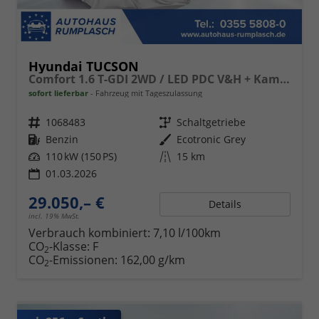
Hyundai TUCSON
Comfort 1.6 T-GDI 2WD / LED PDC V&H + Kamera Sitz Lenkradheizung Alu 18"
sofort lieferbar
Fahrzeug mit Tageszulassung
Fahrzeugnr.
1068483
Getriebe
Schaltgetriebe
Kraftstoff
Benzin
Außenfarbe
Ecotronic Grey
Leistung
110 kW (150 PS)
Kilometerstand
15 km
01.03.2026
29.050,– €
Details
incl. 19% MwSt.
Verbrauch kombiniert:
7,10 l/100km
CO
-Klasse:
F
2
CO
-Emissionen:
162,00 g/km
2