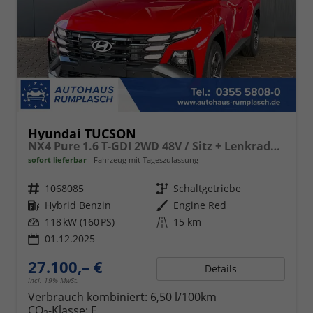
Hyundai TUCSON
NX4 Pure 1.6 T-GDI 2WD 48V / Sitz + Lenkradheiz. LED Tempomat Alu 17"
sofort lieferbar
Fahrzeug mit Tageszulassung
Fahrzeugnr.
1068085
Getriebe
Schaltgetriebe
Kraftstoff
Hybrid Benzin
Außenfarbe
Engine Red
Leistung
118 kW (160 PS)
Kilometerstand
15 km
01.12.2025
27.100,– €
Details
incl. 19% MwSt.
Verbrauch kombiniert:
6,50 l/100km
CO
-Klasse:
E