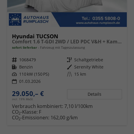
Hyundai TUCSON
Comfort 1.6 T-GDI 2WD / LED PDC V&H + Kamera Sitz Lenkradheizung Alu 18"
sofort lieferbar
Fahrzeug mit Tageszulassung
Fahrzeugnr.
1068479
Getriebe
Schaltgetriebe
Kraftstoff
Benzin
Außenfarbe
Serenity White
Leistung
110 kW (150 PS)
Kilometerstand
15 km
01.03.2026
29.050,– €
Details
incl. 19% MwSt.
Verbrauch kombiniert:
7,10 l/100km
CO
-Klasse:
F
2
CO
-Emissionen:
162,00 g/km
2