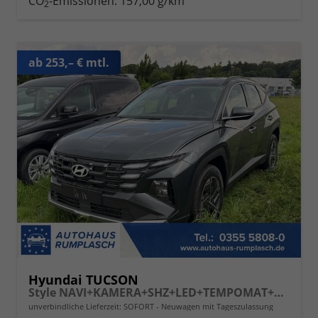
CO
-Emissionen:
157,00 g/km
2
ab 253,– € mtl.
Hyundai TUCSON
Style NAVI+KAMERA+SHZ+LED+TEMPOMAT+17" ALU+PDC
unverbindliche Lieferzeit: SOFORT
Neuwagen mit Tageszulassung