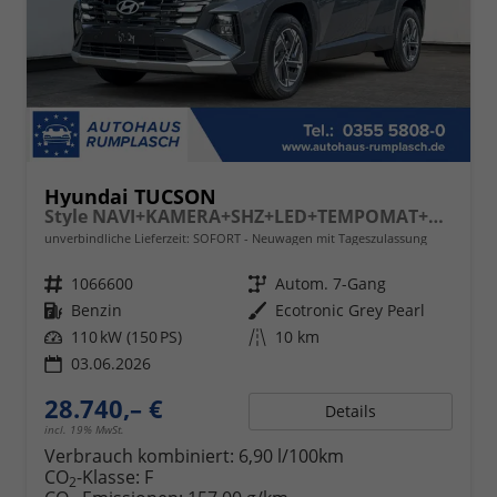
Hyundai TUCSON
Style NAVI+KAMERA+SHZ+LED+TEMPOMAT+17" ALU+PDC
unverbindliche Lieferzeit: SOFORT
Neuwagen mit Tageszulassung
Fahrzeugnr.
1066600
Getriebe
Autom. 7-Gang
Kraftstoff
Benzin
Außenfarbe
Ecotronic Grey Pearl
Leistung
110 kW (150 PS)
Kilometerstand
10 km
03.06.2026
28.740,– €
Details
incl. 19% MwSt.
Verbrauch kombiniert:
6,90 l/100km
CO
-Klasse:
F
2