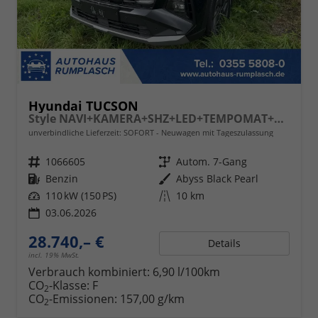
Hyundai TUCSON
Style NAVI+KAMERA+SHZ+LED+TEMPOMAT+17" ALU+PDC
unverbindliche Lieferzeit: SOFORT
Neuwagen mit Tageszulassung
Fahrzeugnr.
1066605
Getriebe
Autom. 7-Gang
Kraftstoff
Benzin
Außenfarbe
Abyss Black Pearl
Leistung
110 kW (150 PS)
Kilometerstand
10 km
03.06.2026
28.740,– €
Details
incl. 19% MwSt.
Verbrauch kombiniert:
6,90 l/100km
CO
-Klasse:
F
2
CO
-Emissionen:
157,00 g/km
2