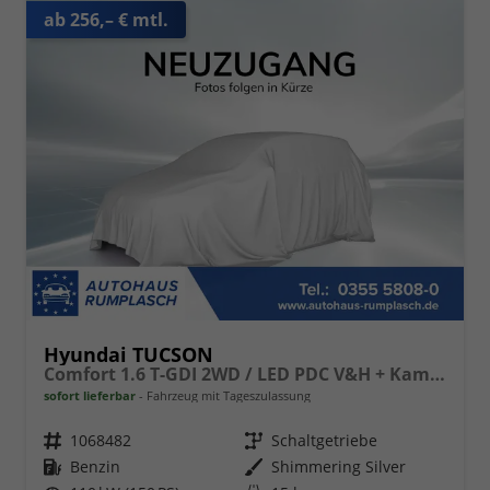
ab 256,– € mtl.
Hyundai TUCSON
Comfort 1.6 T-GDI 2WD / LED PDC V&H + Kamera Sitz Lenkradheizung Alu 18"
sofort lieferbar
Fahrzeug mit Tageszulassung
Fahrzeugnr.
1068482
Getriebe
Schaltgetriebe
Kraftstoff
Benzin
Außenfarbe
Shimmering Silver