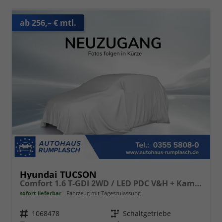
ab 256,– € mtl.
Hyundai TUCSON
Comfort 1.6 T-GDI 2WD / LED PDC V&H + Kamera Sitz Lenkradheizung Alu 18"
sofort lieferbar
Fahrzeug mit Tageszulassung
Fahrzeugnr.
1068478
Getriebe
Schaltgetriebe