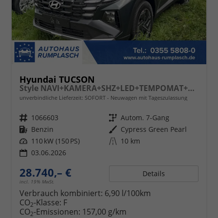
Hyundai TUCSON
Style NAVI+KAMERA+SHZ+LED+TEMPOMAT+17" ALU+PDC
unverbindliche Lieferzeit: SOFORT
Neuwagen mit Tageszulassung
Fahrzeugnr.
1066603
Getriebe
Autom. 7-Gang
Kraftstoff
Benzin
Außenfarbe
Cypress Green Pearl
Leistung
110 kW (150 PS)
Kilometerstand
10 km
03.06.2026
28.740,– €
Details
incl. 19% MwSt.
Verbrauch kombiniert:
6,90 l/100km
CO
-Klasse:
F
2
CO
-Emissionen:
157,00 g/km
2