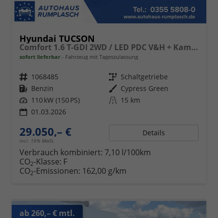
Hyundai TUCSON
Comfort 1.6 T-GDI 2WD / LED PDC V&H + Kamera Sitz Lenkradheizung Alu 18"
sofort lieferbar
Fahrzeug mit Tageszulassung
Fahrzeugnr.
1068485
Getriebe
Schaltgetriebe
Kraftstoff
Benzin
Außenfarbe
Cypress Green
Leistung
110 kW (150 PS)
Kilometerstand
15 km
01.03.2026
29.050,– €
Details
incl. 19% MwSt.
Verbrauch kombiniert:
7,10 l/100km
CO
-Klasse:
F
2
CO
-Emissionen:
162,00 g/km
2
ab 260,– € mtl.