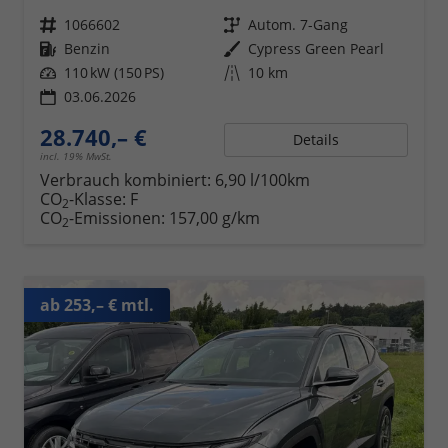
Fahrzeugnr.
1066602
Getriebe
Autom. 7-Gang
Kraftstoff
Benzin
Außenfarbe
Cypress Green Pearl
Leistung
110 kW (150 PS)
Kilometerstand
10 km
03.06.2026
28.740,– €
Details
incl. 19% MwSt.
Verbrauch kombiniert:
6,90 l/100km
CO
-Klasse:
F
2
CO
-Emissionen:
157,00 g/km
2
ab 253,– € mtl.