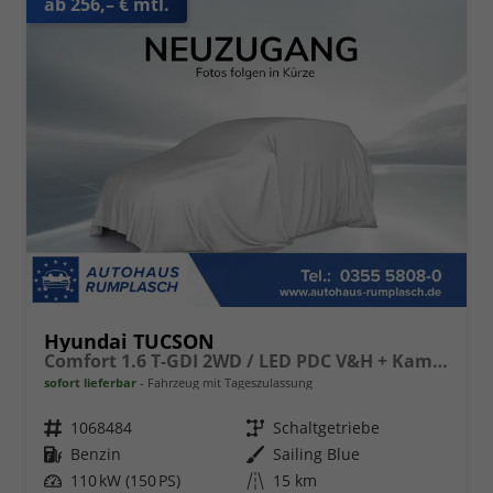
ab 256,– € mtl.
Hyundai TUCSON
Comfort 1.6 T-GDI 2WD / LED PDC V&H + Kamera Sitz Lenkradheizung Alu 18"
sofort lieferbar
Fahrzeug mit Tageszulassung
Fahrzeugnr.
1068484
Getriebe
Schaltgetriebe
Kraftstoff
Benzin
Außenfarbe
Sailing Blue
Leistung
110 kW (150 PS)
Kilometerstand
15 km