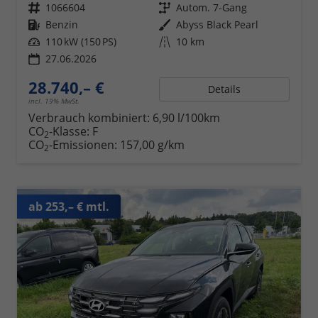
Fahrzeugnr.
1066604
Getriebe
Autom. 7-Gang
Kraftstoff
Benzin
Außenfarbe
Abyss Black Pearl
Leistung
110 kW (150 PS)
Kilometerstand
10 km
27.06.2026
28.740,– €
Details
incl. 19% MwSt.
Verbrauch kombiniert:
6,90 l/100km
CO
-Klasse:
F
2
CO
-Emissionen:
157,00 g/km
2
ab 253,– € mtl.