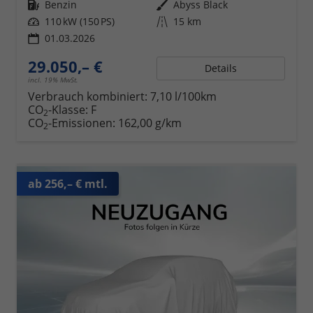
Kraftstoff
Benzin
Außenfarbe
Abyss Black
Leistung
110 kW (150 PS)
Kilometerstand
15 km
01.03.2026
29.050,– €
Details
incl. 19% MwSt.
Verbrauch kombiniert:
7,10 l/100km
CO
-Klasse:
F
2
CO
-Emissionen:
162,00 g/km
2
ab 256,– € mtl.