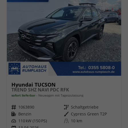
Hyundai TUCSON
TREND SHZ NAVI PDC RFK
sofort lieferbar
Neuwagen mit Tageszulassung
Fahrzeugnr.
1063890
Getriebe
Schaltgetriebe
Kraftstoff
Benzin
Außenfarbe
Cypress Green T2P
Leistung
110 kW (150 PS)
Kilometerstand
10 km
13.04.2026