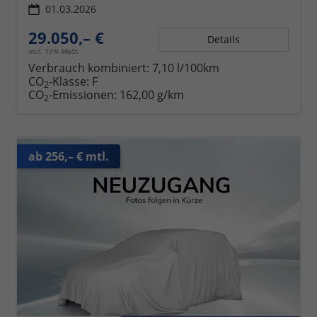
01.03.2026
29.050,– €
Details
incl. 19% MwSt.
Verbrauch kombiniert:
7,10 l/100km
CO
-Klasse:
F
2
CO
-Emissionen:
162,00 g/km
2
ab 256,– € mtl.