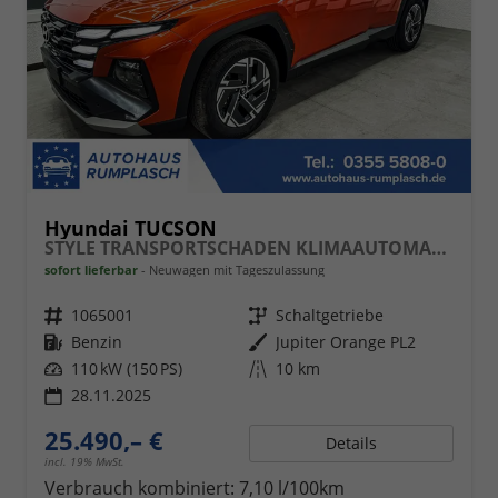
Hyundai TUCSON
STYLE TRANSPORTSCHADEN KLIMAAUTOMATIK TOTWINKEL NAVI SHZ RFK PDC
sofort lieferbar
Neuwagen mit Tageszulassung
Fahrzeugnr.
1065001
Getriebe
Schaltgetriebe
Kraftstoff
Benzin
Außenfarbe
Jupiter Orange PL2
Leistung
110 kW (150 PS)
Kilometerstand
10 km
28.11.2025
25.490,– €
Details
incl. 19% MwSt.
Verbrauch kombiniert:
7,10 l/100km