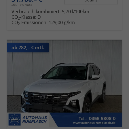
incl. 19% MwSt.
Verbrauch kombiniert:
5,70 l/100km
CO
-Klasse:
D
2
CO
-Emissionen:
129,00 g/km
2
ab 282,– € mtl.