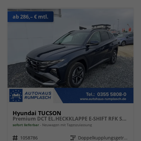
ab 286,– € mtl.
Hyundai TUCSON
Premium DCT EL.HECKKLAPPE E-SHIFT RFK SHZ v+h
sofort lieferbar
Neuwagen mit Tageszulassung
Fahrzeugnr.
1058786
Getriebe
Doppelkupplungsgetriebe (DSG)