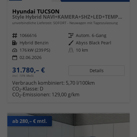
Hyundai TUCSON
Style Hybrid NAVI+KAMERA+SHZ+LED+TEMPOMAT+17" ALU+PDC
unverbindliche Lieferzeit: SOFORT
Neuwagen mit Tageszulassung
Fahrzeugnr.
1066616
Getriebe
Autom. 6-Gang
Kraftstoff
Hybrid Benzin
Außenfarbe
Abyss Black Pearl
Leistung
176 kW (239 PS)
Kilometerstand
10 km
02.06.2026
31.780,– €
Details
incl. 19% MwSt.
Verbrauch kombiniert:
5,70 l/100km
CO
-Klasse:
D
2
CO
-Emissionen:
129,00 g/km
2
ab 280,– € mtl.