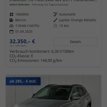
sofort lieferbar
Fahrzeug mit Tageszulassung
Fahrzeugnr.
1066854
Getriebe
Automatik
Kraftstoff
Benzin
Außenfarbe
Jupiter Orange Metallic
Leistung
118 kW (160 PS)
Kilometerstand
15 km
01.09.2025
32.350,– €
Details
incl. 19% MwSt.
Verbrauch kombiniert:
6,30 l/100km
CO
-Klasse:
E
2
CO
-Emissionen:
144,00 g/km
2
ab 285,– € mtl.