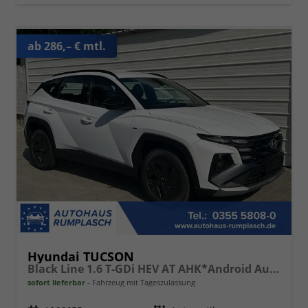
ab 286,– € mtl.
Hyundai TUCSON
Black Line 1.6 T-GDi HEV AT AHK*Android Auto*Navi*SHZ*Kamera*2Z Klimaauto*
sofort lieferbar
Fahrzeug mit Tageszulassung