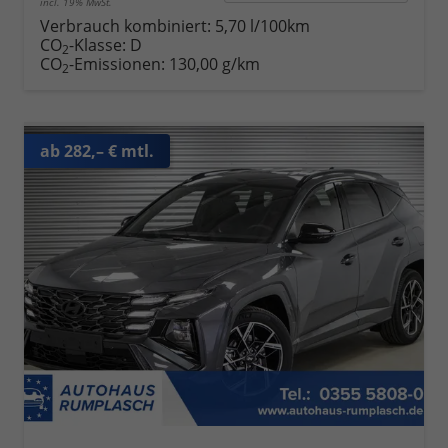
incl. 19% MwSt.
Verbrauch kombiniert:
5,70 l/100km
CO
-Klasse:
D
2
CO
-Emissionen:
130,00 g/km
2
ab 282,– € mtl.