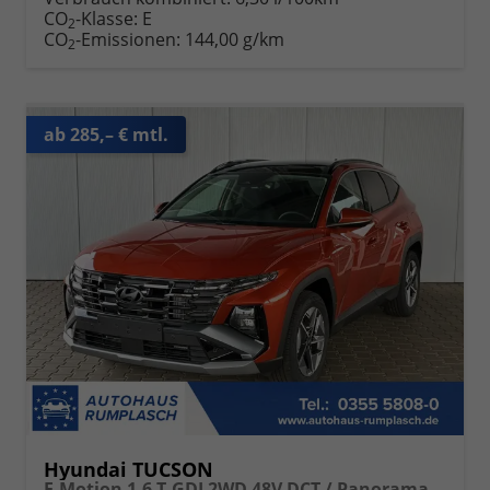
CO
-Klasse:
E
2
CO
-Emissionen:
144,00 g/km
2
ab 285,– € mtl.
Hyundai TUCSON
E-Motion 1.6 T-GDI 2WD 48V DCT / Panoramadach ACC Sitz + Lenkradheizung LED Navi PDC V&H Kamera Alu 18"