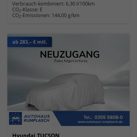
Verbrauch kombiniert:
6,30 l/100km
CO
-Klasse:
E
2
CO
-Emissionen:
144,00 g/km
2
ab 283,– € mtl.
Hyundai TUCSON