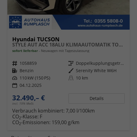
Hyundai TUCSON
STYLE AUT ACC 18ALU KLIMAAUTOMATIK TOTWINKEL NAVI SHZ RFK PDC
sofort lieferbar
Neuwagen mit Tageszulassung
Fahrzeugnr.
1058859
Getriebe
Doppelkupplungsgetriebe (DSG)
Kraftstoff
Benzin
Außenfarbe
Serenity White W6H
Leistung
110 kW (150 PS)
Kilometerstand
10 km
04.12.2025
32.490,– €
Details
incl. 19% MwSt.
Verbrauch kombiniert:
7,00 l/100km
CO
-Klasse:
F
2
CO
-Emissionen:
159,00 g/km
2