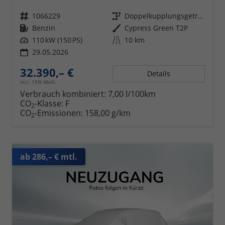
Fahrzeugnr.
1066229
Getriebe
Doppelkupplungsgetriebe (DSG)
Kraftstoff
Benzin
Außenfarbe
Cypress Green T2P
Leistung
110 kW (150 PS)
Kilometerstand
10 km
29.05.2026
32.390,– €
Details
incl. 19% MwSt.
Verbrauch kombiniert:
7,00 l/100km
CO
-Klasse:
F
2
CO
-Emissionen:
158,00 g/km
2
ab 286,– € mtl.