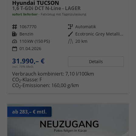
Hyundai TUCSON
1,6 T-GDi DCT N-Line - LAGER
sofort lieferbar
Fahrzeug mit Tageszulassung
Fahrzeugnr.
1067770
Getriebe
Automatik
Kraftstoff
Benzin
Außenfarbe
Ecotronic Grey Metallic ()
Leistung
110 kW (150 PS)
Kilometerstand
20 km
01.04.2026
31.990,– €
Details
incl. 19% MwSt.
Verbrauch kombiniert:
7,10 l/100km
CO
-Klasse:
F
2
CO
-Emissionen:
160,00 g/km
2
ab 283,– € mtl.