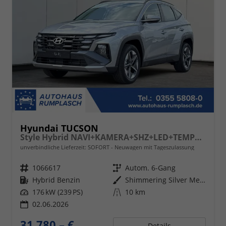
Hyundai TUCSON
Style Hybrid NAVI+KAMERA+SHZ+LED+TEMPOMAT+17" ALU+PDC
unverbindliche Lieferzeit: SOFORT
Neuwagen mit Tageszulassung
Fahrzeugnr.
1066617
Getriebe
Autom. 6-Gang
Kraftstoff
Hybrid Benzin
Außenfarbe
Shimmering Silver Metallic
Leistung
176 kW (239 PS)
Kilometerstand
10 km
02.06.2026
31.780,– €
Details