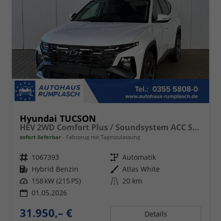
Hyundai TUCSON
HEV 2WD Comfort Plus / Soundsystem ACC Sitz + Lenkradheiz. Alu 17" E-Heckklappe Keyless LED
sofort lieferbar
Fahrzeug mit Tageszulassung
Fahrzeugnr.
1067393
Getriebe
Automatik
Kraftstoff
Hybrid Benzin
Außenfarbe
Atlas White
Leistung
158 kW (215 PS)
Kilometerstand
20 km
01.05.2026
31.950,– €
Details