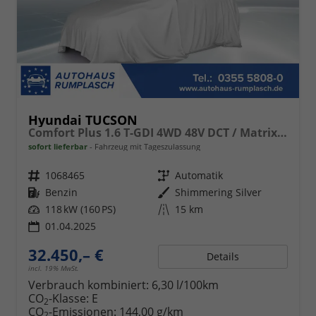
Hyundai TUCSON
Comfort Plus 1.6 T-GDI 4WD 48V DCT / Matrix-LED Pano-Dach ACC Shz hi + vo Teilleder Alu 18"
sofort lieferbar
Fahrzeug mit Tageszulassung
Fahrzeugnr.
1068465
Getriebe
Automatik
Kraftstoff
Benzin
Außenfarbe
Shimmering Silver
Leistung
118 kW (160 PS)
Kilometerstand
15 km
01.04.2025
32.450,– €
Details
incl. 19% MwSt.
Verbrauch kombiniert:
6,30 l/100km
CO
-Klasse:
E
2
CO
-Emissionen:
144,00 g/km
2