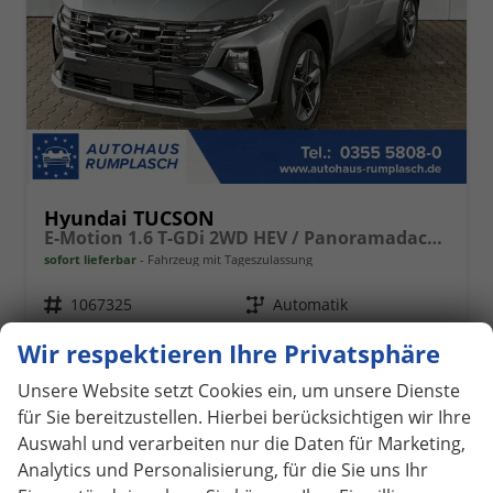
Hyundai TUCSON
E-Motion 1.6 T-GDi 2WD HEV / Panoramadach ACC LED Sitz + Lenkradheizung Navi PDC V&H Kamera Alu 18"
sofort lieferbar
Fahrzeug mit Tageszulassung
Fahrzeugnr.
1067325
Getriebe
Automatik
Kraftstoff
Hybrid Benzin
Außenfarbe
Shimmering Silver
Wir respektieren Ihre Privatsphäre
Leistung
158 kW (215 PS)
Kilometerstand
15 km
01.09.2025
Unsere Website setzt Cookies ein, um unsere Dienste
für Sie bereitzustellen. Hierbei berücksichtigen wir Ihre
32.350,– €
Details
Auswahl und verarbeiten nur die Daten für Marketing,
incl. 19% MwSt.
Analytics und Personalisierung, für die Sie uns Ihr
Verbrauch kombiniert:
5,80 l/100km