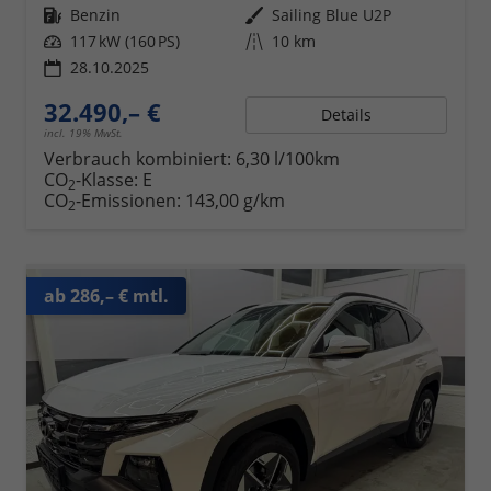
Kraftstoff
Benzin
Außenfarbe
Sailing Blue U2P
Leistung
117 kW (160 PS)
Kilometerstand
10 km
28.10.2025
32.490,– €
Details
incl. 19% MwSt.
Verbrauch kombiniert:
6,30 l/100km
CO
-Klasse:
E
2
CO
-Emissionen:
143,00 g/km
2
ab 286,– € mtl.