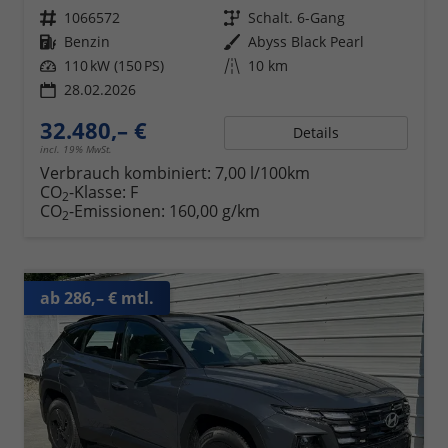
Fahrzeugnr.
1066572
Getriebe
Schalt. 6-Gang
Kraftstoff
Benzin
Außenfarbe
Abyss Black Pearl
Leistung
110 kW (150 PS)
Kilometerstand
10 km
28.02.2026
32.480,– €
Details
incl. 19% MwSt.
Verbrauch kombiniert:
7,00 l/100km
CO
-Klasse:
F
2
CO
-Emissionen:
160,00 g/km
2
ab 286,– € mtl.