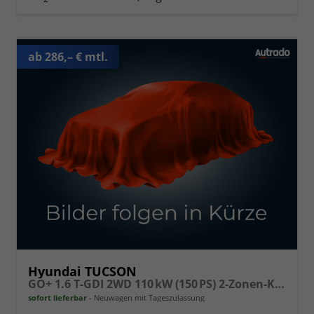
ab 286,– € mtl.
Hyundai TUCSON
GO+ 1.6 T-GDI 2WD 110 kW (150 PS) 2-Zonen-Klimaautomatik, Navigationssystem, Bluetooth, Android Auto, Apple CarPlay, Induktive Ladestation, Adaptiver Tempomat mit Abstandsregelung, Rückfahrkamera, Matrix LED, 18" Leichtmetallfelgen, uvm.
sofort lieferbar
Neuwagen mit Tageszulassung