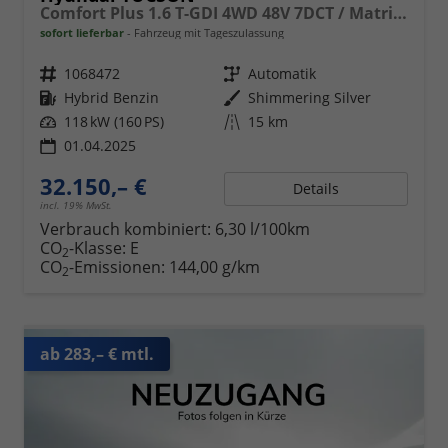
Comfort Plus 1.6 T-GDI 4WD 48V 7DCT / Matrix-LED ACC Elek. Heck 360° Kam. Teilleder Shz vo + hi Alu 18"
sofort lieferbar
Fahrzeug mit Tageszulassung
Fahrzeugnr.
1068472
Getriebe
Automatik
Kraftstoff
Hybrid Benzin
Außenfarbe
Shimmering Silver
Leistung
118 kW (160 PS)
Kilometerstand
15 km
01.04.2025
32.150,– €
Details
incl. 19% MwSt.
Verbrauch kombiniert:
6,30 l/100km
CO
-Klasse:
E
2
CO
-Emissionen:
144,00 g/km
2
ab 283,– € mtl.