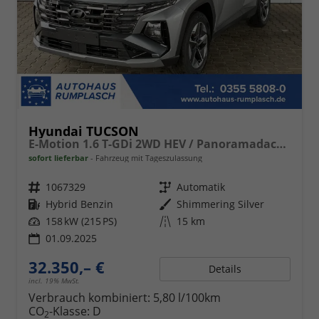
Hyundai TUCSON
E-Motion 1.6 T-GDi 2WD HEV / Panoramadach ACC LED Sitz + Lenkradheizung Navi PDC V&H Kamera Alu 18"
sofort lieferbar
Fahrzeug mit Tageszulassung
Fahrzeugnr.
1067329
Getriebe
Automatik
Kraftstoff
Hybrid Benzin
Außenfarbe
Shimmering Silver
Leistung
158 kW (215 PS)
Kilometerstand
15 km
01.09.2025
32.350,– €
Details
incl. 19% MwSt.
Verbrauch kombiniert:
5,80 l/100km
CO
-Klasse:
D
2