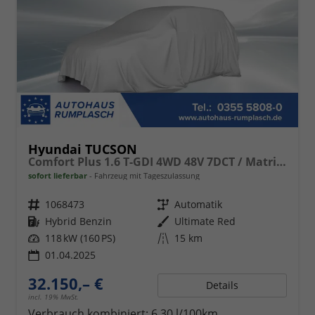
Hyundai TUCSON
Comfort Plus 1.6 T-GDI 4WD 48V 7DCT / Matrix-LED ACC Elek. Heck 360° Kam. Teilleder Shz vo + hi Alu 18"
sofort lieferbar
Fahrzeug mit Tageszulassung
Fahrzeugnr.
1068473
Getriebe
Automatik
Kraftstoff
Hybrid Benzin
Außenfarbe
Ultimate Red
Leistung
118 kW (160 PS)
Kilometerstand
15 km
01.04.2025
32.150,– €
Details
incl. 19% MwSt.
Verbrauch kombiniert:
6,30 l/100km