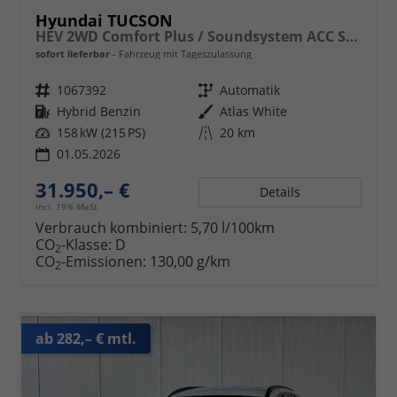
Hyundai TUCSON
HEV 2WD Comfort Plus / Soundsystem ACC Sitz + Lenkradheiz. Alu 17" E-Heckklappe Keyless LED
sofort lieferbar
Fahrzeug mit Tageszulassung
Fahrzeugnr.
1067392
Getriebe
Automatik
Kraftstoff
Hybrid Benzin
Außenfarbe
Atlas White
Leistung
158 kW (215 PS)
Kilometerstand
20 km
01.05.2026
31.950,– €
Details
incl. 19% MwSt.
Verbrauch kombiniert:
5,70 l/100km
CO
-Klasse:
D
2
CO
-Emissionen:
130,00 g/km
2
ab 282,– € mtl.