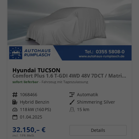
Hyundai TUCSON
Comfort Plus 1.6 T-GDI 4WD 48V 7DCT / Matrix-LED ACC Elek. Heck 360° Kam. Teilleder Shz vo + hi Alu 18"
sofort lieferbar
Fahrzeug mit Tageszulassung
Fahrzeugnr.
1068466
Getriebe
Automatik
Kraftstoff
Hybrid Benzin
Außenfarbe
Shimmering Silver
Leistung
118 kW (160 PS)
Kilometerstand
15 km
01.04.2025
32.150,– €
Details
incl. 19% MwSt.