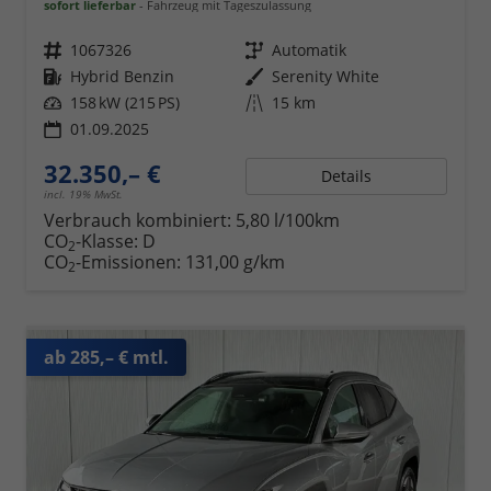
sofort lieferbar
Fahrzeug mit Tageszulassung
Fahrzeugnr.
1067326
Getriebe
Automatik
Kraftstoff
Hybrid Benzin
Außenfarbe
Serenity White
Leistung
158 kW (215 PS)
Kilometerstand
15 km
01.09.2025
32.350,– €
Details
incl. 19% MwSt.
Verbrauch kombiniert:
5,80 l/100km
CO
-Klasse:
D
2
CO
-Emissionen:
131,00 g/km
2
ab 285,– € mtl.