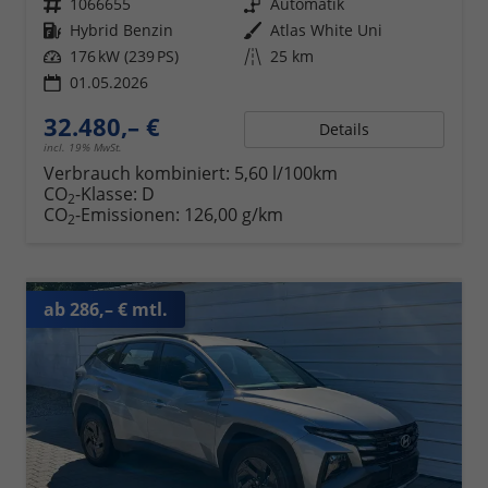
Fahrzeugnr.
1066655
Getriebe
Automatik
Kraftstoff
Hybrid Benzin
Außenfarbe
Atlas White Uni
Leistung
176 kW (239 PS)
Kilometerstand
25 km
01.05.2026
32.480,– €
Details
incl. 19% MwSt.
Verbrauch kombiniert:
5,60 l/100km
CO
-Klasse:
D
2
CO
-Emissionen:
126,00 g/km
2
ab 286,– € mtl.