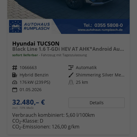
Hyundai TUCSON
Black Line 1.6 T-GDi HEV AT AHK*Android Auto*Navi*SHZ*Kamera*2Z Klimaauto*
sofort lieferbar
Fahrzeug mit Tageszulassung
Fahrzeugnr.
1066663
Getriebe
Automatik
Kraftstoff
Hybrid Benzin
Außenfarbe
Shimmering Silver Metallic
Leistung
176 kW (239 PS)
Kilometerstand
25 km
01.05.2026
32.480,– €
Details
incl. 19% MwSt.
Verbrauch kombiniert:
5,60 l/100km
CO
-Klasse:
D
2
CO
-Emissionen:
126,00 g/km
2