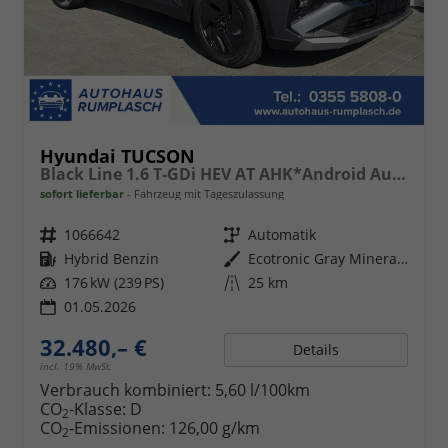
Hyundai TUCSON
Black Line 1.6 T-GDi HEV AT AHK*Android Auto*Navi*SHZ*Kamera*2Z Klimaauto*
sofort lieferbar
Fahrzeug mit Tageszulassung
Fahrzeugnr.
1066642
Getriebe
Automatik
Kraftstoff
Hybrid Benzin
Außenfarbe
Ecotronic Gray Mineraleffekt
Leistung
176 kW (239 PS)
Kilometerstand
25 km
01.05.2026
32.480,– €
Details
incl. 19% MwSt.
Verbrauch kombiniert:
5,60 l/100km
CO
-Klasse:
D
2
CO
-Emissionen:
126,00 g/km
2