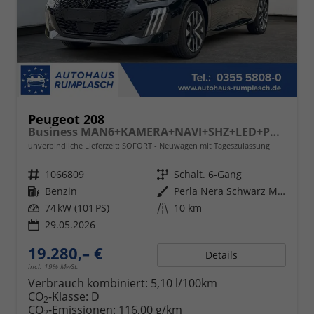
Peugeot 208
Business MAN6+KAMERA+NAVI+SHZ+LED+PDC+TEMPOMAT
unverbindliche Lieferzeit: SOFORT
Neuwagen mit Tageszulassung
Fahrzeugnr.
1066809
Getriebe
Schalt. 6-Gang
Kraftstoff
Benzin
Außenfarbe
Perla Nera Schwarz Metallic
Leistung
74 kW (101 PS)
Kilometerstand
10 km
29.05.2026
19.280,– €
Details
incl. 19% MwSt.
Verbrauch kombiniert:
5,10 l/100km
CO
-Klasse:
D
2
CO
-Emissionen:
116,00 g/km
2