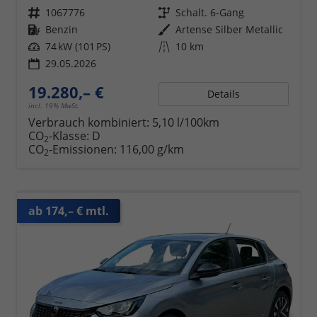
Fahrzeugnr.
1067776
Getriebe
Schalt. 6-Gang
Kraftstoff
Benzin
Außenfarbe
Artense Silber Metallic
Leistung
74 kW (101 PS)
Kilometerstand
10 km
29.05.2026
19.280,– €
Details
incl. 19% MwSt.
Verbrauch kombiniert:
5,10 l/100km
CO
-Klasse:
D
2
CO
-Emissionen:
116,00 g/km
2
ab 174,– € mtl.