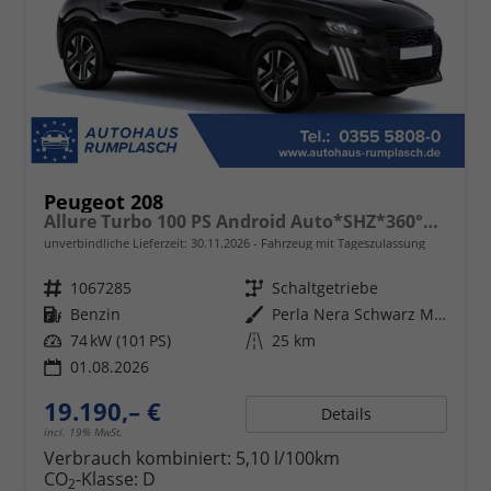
Peugeot 208
Allure Turbo 100 PS Android Auto*SHZ*360°*Totwinkel*PDC v/h*Klimaauto*Tempomat*
unverbindliche Lieferzeit:
30.11.2026
Fahrzeug mit Tageszulassung
Fahrzeugnr.
1067285
Getriebe
Schaltgetriebe
Kraftstoff
Benzin
Außenfarbe
Perla Nera Schwarz Metallic
Leistung
74 kW (101 PS)
Kilometerstand
25 km
01.08.2026
19.190,– €
Details
incl. 19% MwSt.
Verbrauch kombiniert:
5,10 l/100km
CO
-Klasse:
D
2