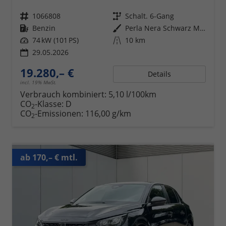
Fahrzeugnr.
1066808
Getriebe
Schalt. 6-Gang
Kraftstoff
Benzin
Außenfarbe
Perla Nera Schwarz Metallic
Leistung
74 kW (101 PS)
Kilometerstand
10 km
29.05.2026
19.280,– €
Details
incl. 19% MwSt.
Verbrauch kombiniert:
5,10 l/100km
CO
-Klasse:
D
2
CO
-Emissionen:
116,00 g/km
2
ab 170,– € mtl.