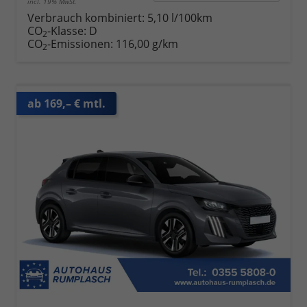
incl. 19% MwSt.
Verbrauch kombiniert:
5,10 l/100km
CO
-Klasse:
D
2
CO
-Emissionen:
116,00 g/km
2
ab 169,– € mtl.