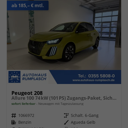
ab 185,– € mtl.
Peugeot 208
Allure 100 74 kW (101 PS) Zugangs-Paket, Sicht-& Navigations-Paket, DAB, Android Auto, Apple CarPlay, Navigationssystem, Klimaautomatik, Einparkhilfe vorne und hinten, Spurhalteassistent, 16 Zoll Leichtmetallfelgen, uvm.
sofort lieferbar
Neuwagen mit Tageszulassung
Fahrzeugnr.
1066972
Getriebe
Schalt. 6-Gang
Kraftstoff
Benzin
Außenfarbe
Agueda Gelb