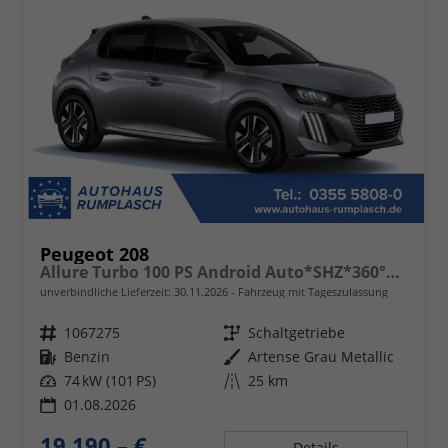
Peugeot 208
Allure Turbo 100 PS Android Auto*SHZ*360°*Totwinkel*PDC v/h*Klimaauto*Tempomat*
unverbindliche Lieferzeit:
30.11.2026
Fahrzeug mit Tageszulassung
Fahrzeugnr.
1067275
Getriebe
Schaltgetriebe
Kraftstoff
Benzin
Außenfarbe
Artense Grau Metallic
Leistung
74 kW (101 PS)
Kilometerstand
25 km
01.08.2026
19.190,– €
Details