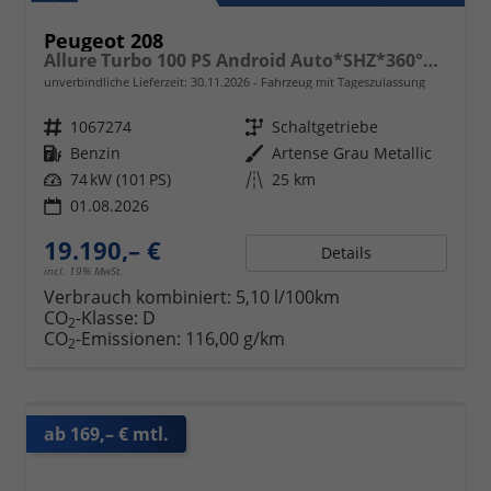
Peugeot 208
Allure Turbo 100 PS Android Auto*SHZ*360°*Totwinkel*PDC v/h*Klimaauto*Tempomat*
unverbindliche Lieferzeit:
30.11.2026
Fahrzeug mit Tageszulassung
Fahrzeugnr.
1067274
Getriebe
Schaltgetriebe
Kraftstoff
Benzin
Außenfarbe
Artense Grau Metallic
Leistung
74 kW (101 PS)
Kilometerstand
25 km
01.08.2026
19.190,– €
Details
incl. 19% MwSt.
Verbrauch kombiniert:
5,10 l/100km
CO
-Klasse:
D
2
CO
-Emissionen:
116,00 g/km
2
ab 169,– € mtl.