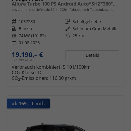
Allure Turbo 100 PS Android Auto*SHZ*360°*Totwinkel*PDC v/h*Klimaauto*Tempomat*
unverbindliche Lieferzeit:
30.11.2026
Fahrzeug mit Tageszulassung
Fahrzeugnr.
1067280
Getriebe
Schaltgetriebe
Kraftstoff
Benzin
Außenfarbe
Selenium Grau Metallic
Leistung
74 kW (101 PS)
Kilometerstand
25 km
01.08.2026
19.190,– €
Details
incl. 19% MwSt.
Verbrauch kombiniert:
5,10 l/100km
CO
-Klasse:
D
2
CO
-Emissionen:
116,00 g/km
2
ab 169,– € mtl.