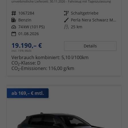
unverbindliche Lieferzeit:
30.11.2026
Fahrzeug mit Tageszulassung
Fahrzeugnr.
1067284
Getriebe
Schaltgetriebe
Kraftstoff
Benzin
Außenfarbe
Perla Nera Schwarz Metallic
Leistung
74 kW (101 PS)
Kilometerstand
25 km
01.08.2026
19.190,– €
Details
incl. 19% MwSt.
Verbrauch kombiniert:
5,10 l/100km
CO
-Klasse:
D
2
CO
-Emissionen:
116,00 g/km
2
ab 169,– € mtl.