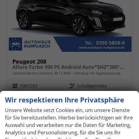
Peugeot 208
Allure Turbo 100 PS Android Auto*SHZ*360°*Totwinkel*PDC v/h*Klimaauto*Tempomat*
unverbindliche Lieferzeit:
30.11.2026
Fahrzeug mit Tageszulassung
Fahrzeugnr.
1067283
Getriebe
Schaltgetriebe
Kraftstoff
Benzin
Außenfarbe
Perla Nera Schwarz Metallic
Wir respektieren Ihre Privatsphäre
Leistung
74 kW (101 PS)
Kilometerstand
25 km
01.08.2026
Unsere Website setzt Cookies ein, um unsere Dienste
für Sie bereitzustellen. Hierbei berücksichtigen wir Ihre
19.190,– €
Details
Auswahl und verarbeiten nur die Daten für Marketing,
incl. 19% MwSt.
Analytics und Personalisierung, für die Sie uns Ihr
Verbrauch kombiniert:
5,10 l/100km