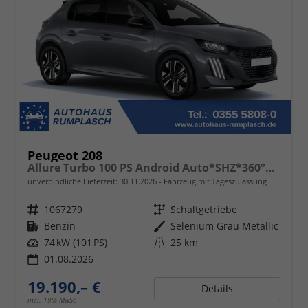
Peugeot 208
Allure Turbo 100 PS Android Auto*SHZ*360°*Totwinkel*PDC v/h*Klimaauto*Tempomat*
unverbindliche Lieferzeit:
30.11.2026
Fahrzeug mit Tageszulassung
Fahrzeugnr.
1067279
Getriebe
Schaltgetriebe
Kraftstoff
Benzin
Außenfarbe
Selenium Grau Metallic
Leistung
74 kW (101 PS)
Kilometerstand
25 km
01.08.2026
19.190,– €
Details
incl. 19% MwSt.