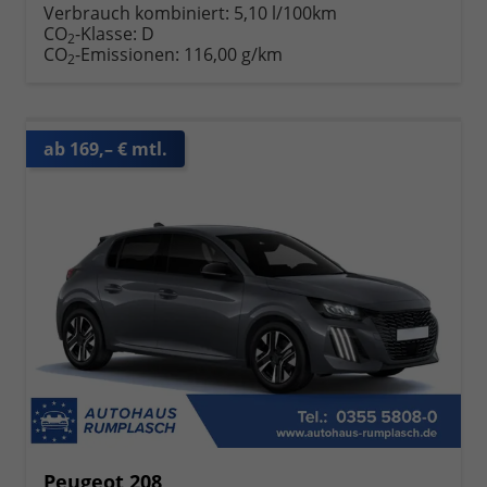
Verbrauch kombiniert:
5,10 l/100km
CO
-Klasse:
D
2
CO
-Emissionen:
116,00 g/km
2
ab 169,– € mtl.
Peugeot 208