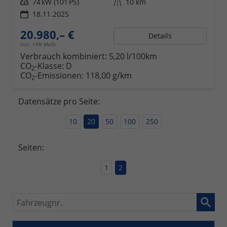
Leistung
74 kW (101 PS)
Kilometerstand
10 km
18.11.2025
20.980,– €
Details
incl. 19% MwSt.
Verbrauch kombiniert:
5,20 l/100km
CO
-Klasse:
D
2
CO
-Emissionen:
118,00 g/km
2
Datensätze pro Seite:
10
20
50
100
250
Seiten:
1
2
Fahrzeugnr.