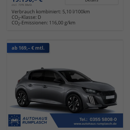
incl. 19% MwSt.
Verbrauch kombiniert:
5,10 l/100km
CO
-Klasse:
D
2
CO
-Emissionen:
116,00 g/km
2
ab 169,– € mtl.