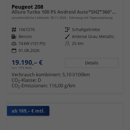
Peugeot 208
Allure Turbo 100 PS Android Auto*SHZ*360°*Totwinkel*PDC v/h*Klimaauto*Tempomat*
unverbindliche Lieferzeit:
30.11.2026
Fahrzeug mit Tageszulassung
Fahrzeugnr.
1067276
Getriebe
Schaltgetriebe
Kraftstoff
Benzin
Außenfarbe
Artense Grau Metallic
Leistung
74 kW (101 PS)
Kilometerstand
25 km
01.08.2026
19.190,– €
Details
incl. 19% MwSt.
Verbrauch kombiniert:
5,10 l/100km
CO
-Klasse:
D
2
CO
-Emissionen:
116,00 g/km
2
ab 169,– € mtl.