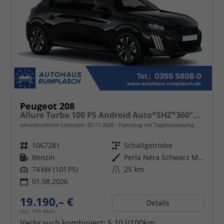
Peugeot 208
Allure Turbo 100 PS Android Auto*SHZ*360°*Totwinkel*PDC v/h*Klimaauto*Tempomat*
unverbindliche Lieferzeit:
30.11.2026
Fahrzeug mit Tageszulassung
Fahrzeugnr.
1067281
Getriebe
Schaltgetriebe
Kraftstoff
Benzin
Außenfarbe
Perla Nera Schwarz Metallic
Leistung
74 kW (101 PS)
Kilometerstand
25 km
01.08.2026
19.190,– €
Details
incl. 19% MwSt.
Verbrauch kombiniert:
5,10 l/100km