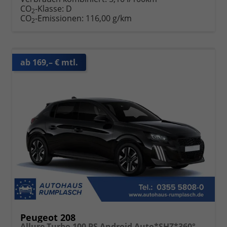
CO
-Klasse:
D
2
CO
-Emissionen:
116,00 g/km
2
ab 169,– € mtl.
Peugeot 208
Allure Turbo 100 PS Android Auto*SHZ*360°*Totwinkel*PDC v/h*Klimaauto*Tempomat*