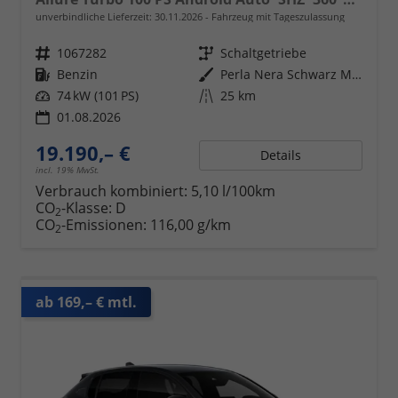
unverbindliche Lieferzeit:
30.11.2026
Fahrzeug mit Tageszulassung
Fahrzeugnr.
1067282
Getriebe
Schaltgetriebe
Kraftstoff
Benzin
Außenfarbe
Perla Nera Schwarz Metallic
Leistung
74 kW (101 PS)
Kilometerstand
25 km
01.08.2026
19.190,– €
Details
incl. 19% MwSt.
Verbrauch kombiniert:
5,10 l/100km
CO
-Klasse:
D
2
CO
-Emissionen:
116,00 g/km
2
ab 169,– € mtl.