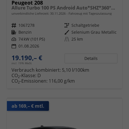
Peugeot 208
Allure Turbo 100 PS Android Auto*SHZ*360°*Totwinkel*PDC v/h*Klimaauto*Tempomat*
unverbindliche Lieferzeit:
30.11.2026
Fahrzeug mit Tageszulassung
Fahrzeugnr.
1067278
Getriebe
Schaltgetriebe
Kraftstoff
Benzin
Außenfarbe
Selenium Grau Metallic
Leistung
74 kW (101 PS)
Kilometerstand
25 km
01.08.2026
19.190,– €
Details
incl. 19% MwSt.
Verbrauch kombiniert:
5,10 l/100km
CO
-Klasse:
D
2
CO
-Emissionen:
116,00 g/km
2
ab 169,– € mtl.