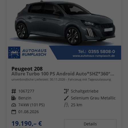
Peugeot 208
Allure Turbo 100 PS Android Auto*SHZ*360°*Totwinkel*PDC v/h*Klimaauto*Tempomat*
unverbindliche Lieferzeit:
30.11.2026
Fahrzeug mit Tageszulassung
Fahrzeugnr.
1067277
Getriebe
Schaltgetriebe
Kraftstoff
Benzin
Außenfarbe
Selenium Grau Metallic
Leistung
74 kW (101 PS)
Kilometerstand
25 km
01.08.2026
19.190,– €
Details