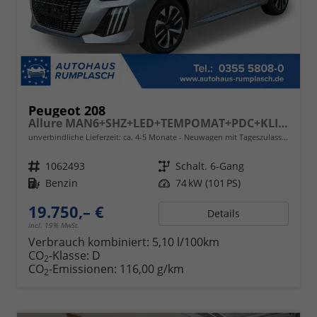
Peugeot 208
Allure MAN6+SHZ+LED+TEMPOMAT+PDC+KLIMA+16" ALU
unverbindliche Lieferzeit: ca. 4-5 Monate
Neuwagen mit Tageszulassung
Fahrzeugnr.
1062493
Getriebe
Schalt. 6-Gang
Kraftstoff
Benzin
Leistung
74 kW (101 PS)
19.750,– €
Details
incl. 19% MwSt.
Verbrauch kombiniert:
5,10 l/100km
CO
-Klasse:
D
2
CO
-Emissionen:
116,00 g/km
2