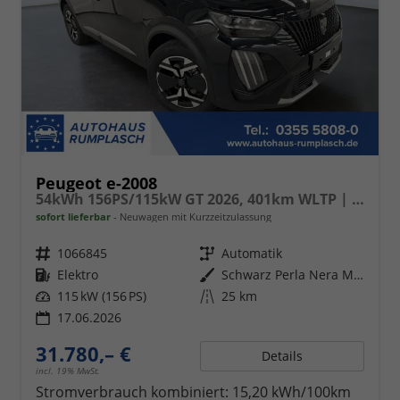
Peugeot e-2008
54kWh 156PS/115kW GT 2026, 401km WLTP | +17" ALU +360-Grad&RFK +Wärmepumpe +Adaptiver Tempomat +Apple CarPlay +SHZ +FULL-LED-Scheinwerfer +Getönte Scheiben
sofort lieferbar
Neuwagen mit Kurzzeitzulassung
Fahrzeugnr.
1066845
Getriebe
Automatik
Kraftstoff
Elektro
Außenfarbe
Schwarz Perla Nera Metallic
Leistung
115 kW (156 PS)
Kilometerstand
25 km
17.06.2026
31.780,– €
Details
incl. 19% MwSt.
Stromverbrauch kombiniert:
15,20 kWh/100km