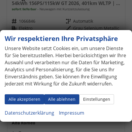
54kWh 156PS/115kW GT 2026, 401km WLTP | +17" ALU +360-Grad&RFK +Wärmepumpe +Adaptiver Tempomat +Apple CarPlay +SHZ +FULL-LED-Scheinwerfer +Getönte Scheiben
sofort lieferbar
Neuwagen mit Kurzzeitzulassung
Fahrzeugnr.
1066846
Getriebe
Automatik
Kraftstoff
Elektro
Außenfarbe
Grau Selenium Metallic
Leistung
115 kW (156 PS)
Kilometerstand
25 km
Wir respektieren Ihre Privatsphäre
17.06.2026
Unsere Website setzt Cookies ein, um unsere Dienste
31.780,– €
für Sie bereitzustellen. Hierbei berücksichtigen wir Ihre
Details
incl. 19% MwSt.
Auswahl und verarbeiten nur die Daten für Marketing,
Stromverbrauch kombiniert:
15,20 kWh/100km
Analytics und Personalisierung, für die Sie uns Ihr
Elektrische Reichweite:
401 km
Einverständnis geben. Sie können Ihre Einwilligung
CO
-Klasse:
A
2
jederzeit mit Wirkung für die Zukunft widerrufen.
CO
-Emissionen:
0 g/km
2
Fahrzeugnr.
Alle akzeptieren
Alle ablehnen
Einstellungen
Datenschutzerklärung
Impressum
LAGERFAHRZEUGE
Alfa Romeo