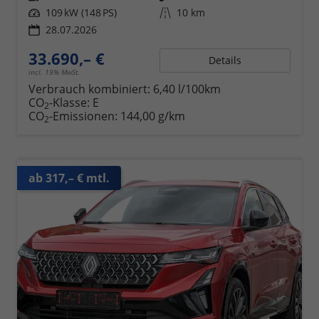
Leistung
109 kW (148 PS)
Kilometerstand
10 km
28.07.2026
33.690,– €
Details
incl. 19% MwSt.
Verbrauch kombiniert:
6,40 l/100km
CO
-Klasse:
E
2
CO
-Emissionen:
144,00 g/km
2
ab 317,– € mtl.