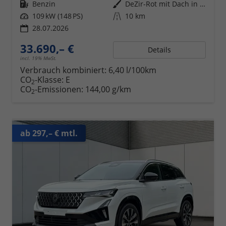
Kraftstoff
Benzin
Außenfarbe
DeZir-Rot mit Dach in Black-Pearl-Schwarz
Leistung
109 kW (148 PS)
Kilometerstand
10 km
28.07.2026
33.690,– €
Details
incl. 19% MwSt.
Verbrauch kombiniert:
6,40 l/100km
CO
-Klasse:
E
2
CO
-Emissionen:
144,00 g/km
2
ab 297,– € mtl.