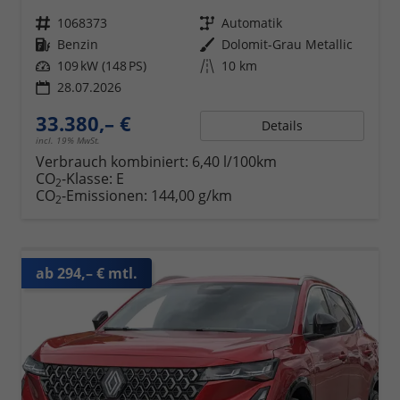
Fahrzeugnr.
1068373
Getriebe
Automatik
Kraftstoff
Benzin
Außenfarbe
Dolomit-Grau Metallic
Leistung
109 kW (148 PS)
Kilometerstand
10 km
28.07.2026
33.380,– €
Details
incl. 19% MwSt.
Verbrauch kombiniert:
6,40 l/100km
CO
-Klasse:
E
2
CO
-Emissionen:
144,00 g/km
2
ab 294,– € mtl.