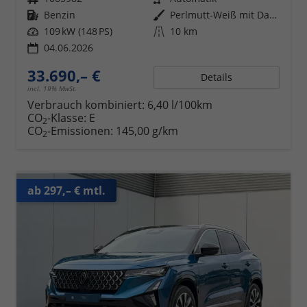
Kraftstoff
Benzin
Außenfarbe
Perlmutt-Weiß mit Dach in Black-Pearl-Schwarz
Leistung
109 kW (148 PS)
Kilometerstand
10 km
04.06.2026
33.690,– €
Details
incl. 19% MwSt.
Verbrauch kombiniert:
6,40 l/100km
CO
-Klasse:
E
2
CO
-Emissionen:
145,00 g/km
2
ab 297,– € mtl.