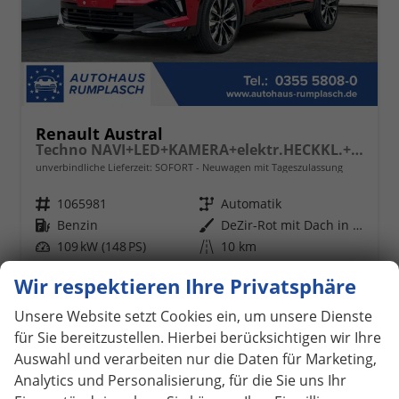
Renault Austral
Techno NAVI+LED+KAMERA+elektr.HECKKL.+19"LM
unverbindliche Lieferzeit: SOFORT
Neuwagen mit Tageszulassung
Fahrzeugnr.
1065981
Getriebe
Automatik
Kraftstoff
Benzin
Außenfarbe
DeZir-Rot mit Dach in Black-Pearl-Schwarz
Leistung
109 kW (148 PS)
Kilometerstand
10 km
04.06.2026
Wir respektieren Ihre Privatsphäre
33.690,– €
Details
Unsere Website setzt Cookies ein, um unsere Dienste
incl. 19% MwSt.
für Sie bereitzustellen. Hierbei berücksichtigen wir Ihre
Verbrauch kombiniert:
6,40 l/100km
Auswahl und verarbeiten nur die Daten für Marketing,
CO
-Klasse:
E
2
CO
-Emissionen:
145,00 g/km
Analytics und Personalisierung, für die Sie uns Ihr
2