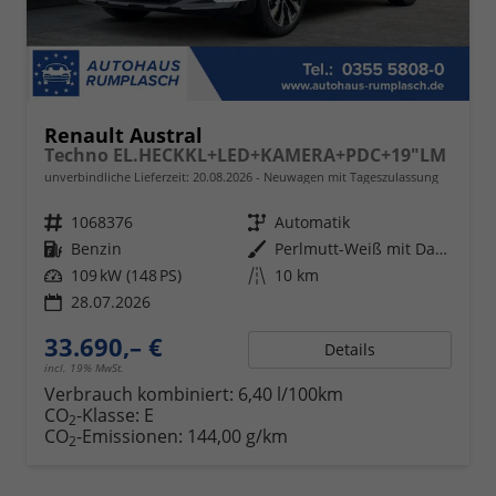
Renault Austral
Techno EL.HECKKL+LED+KAMERA+PDC+19"LM
unverbindliche Lieferzeit:
20.08.2026
Neuwagen mit Tageszulassung
Fahrzeugnr.
1068376
Getriebe
Automatik
Kraftstoff
Benzin
Außenfarbe
Perlmutt-Weiß mit Dach in Black-Pearl-Schwarz
Leistung
109 kW (148 PS)
Kilometerstand
10 km
28.07.2026
33.690,– €
Details
incl. 19% MwSt.
Verbrauch kombiniert:
6,40 l/100km
CO
-Klasse:
E
2
CO
-Emissionen:
144,00 g/km
2