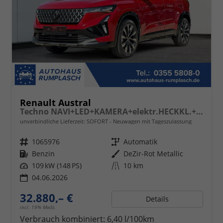
Renault Austral
Techno NAVI+LED+KAMERA+elektr.HECKKL.+19"LM
unverbindliche Lieferzeit: SOFORT
Neuwagen mit Tageszulassung
Fahrzeugnr.
1065976
Getriebe
Automatik
Kraftstoff
Benzin
Außenfarbe
DeZir-Rot Metallic
Leistung
109 kW (148 PS)
Kilometerstand
10 km
04.06.2026
32.880,– €
Details
incl. 19% MwSt.
Verbrauch kombiniert:
6,40 l/100km