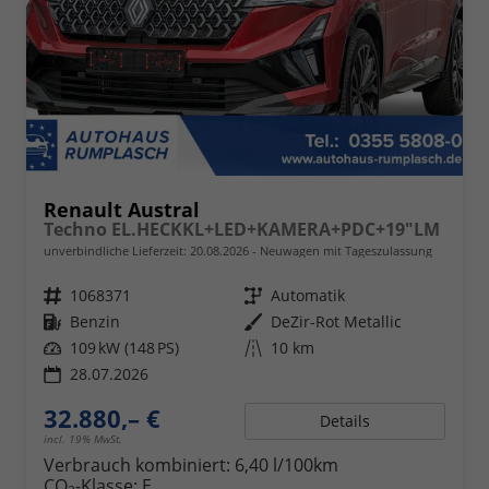
Renault Austral
Techno EL.HECKKL+LED+KAMERA+PDC+19"LM
unverbindliche Lieferzeit:
20.08.2026
Neuwagen mit Tageszulassung
Fahrzeugnr.
1068371
Getriebe
Automatik
Kraftstoff
Benzin
Außenfarbe
DeZir-Rot Metallic
Leistung
109 kW (148 PS)
Kilometerstand
10 km
28.07.2026
32.880,– €
Details
incl. 19% MwSt.
Verbrauch kombiniert:
6,40 l/100km
CO
-Klasse:
E