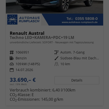
Renault Austral
Techno LED+KAMERA+PDC+19 LM
unverbindliche Lieferzeit: SOFORT
Neuwagen mit Tageszulassung
Fahrzeugnr.
1066951
Getriebe
Autom. 7-Gang
Kraftstoff
Benzin
Außenfarbe
Südsee-Blau mit Dach in Black-Pearl-Schwarz
Leistung
109 kW (148 PS)
Kilometerstand
10 km
14.07.2026
33.690,– €
Details
incl. 19% MwSt.
Verbrauch kombiniert:
6,40 l/100km
CO
-Klasse:
E
2
CO
-Emissionen:
145,00 g/km
2