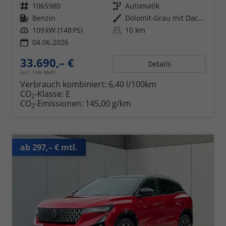
Fahrzeugnr.
1065980
Getriebe
Automatik
Kraftstoff
Benzin
Außenfarbe
Dolomit-Grau mit Dach in Black-Pearl-Schwarz
Leistung
109 kW (148 PS)
Kilometerstand
10 km
04.06.2026
33.690,– €
Details
incl. 19% MwSt.
Verbrauch kombiniert:
6,40 l/100km
CO
-Klasse:
E
2
CO
-Emissionen:
145,00 g/km
2
ab 297,– € mtl.