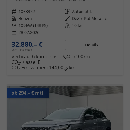
Fahrzeugnr.
1068372
Getriebe
Automatik
Kraftstoff
Benzin
Außenfarbe
DeZir-Rot Metallic
Leistung
109 kW (148 PS)
Kilometerstand
10 km
28.07.2026
32.880,– €
Details
incl. 19% MwSt.
Verbrauch kombiniert:
6,40 l/100km
CO
-Klasse:
E
2
CO
-Emissionen:
144,00 g/km
2
ab 294,– € mtl.