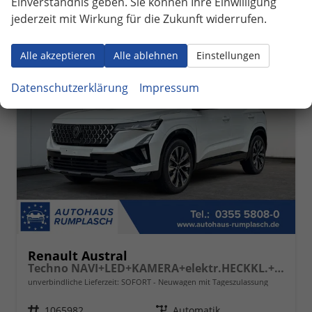
Einverständnis geben. Sie können Ihre Einwilligung
jederzeit mit Wirkung für die Zukunft widerrufen.
ab 297,– € mtl.
Alle akzeptieren
Alle ablehnen
Einstellungen
Datenschutzerklärung
Impressum
Renault Austral
Techno NAVI+LED+KAMERA+elektr.HECKKL.+19"LM
unverbindliche Lieferzeit: SOFORT
Neuwagen mit Tageszulassung
Fahrzeugnr.
1065982
Getriebe
Automatik