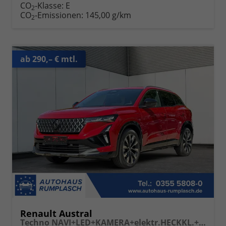
CO
-Klasse:
E
2
CO
-Emissionen:
145,00 g/km
2
ab 290,– € mtl.
Renault Austral
Techno NAVI+LED+KAMERA+elektr.HECKKL.+19"LM