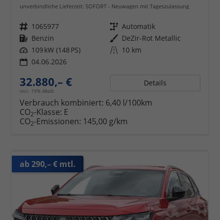
unverbindliche Lieferzeit: SOFORT
Neuwagen mit Tageszulassung
Fahrzeugnr.
1065977
Getriebe
Automatik
Kraftstoff
Benzin
Außenfarbe
DeZir-Rot Metallic
Leistung
109 kW (148 PS)
Kilometerstand
10 km
04.06.2026
32.880,– €
Details
incl. 19% MwSt.
Verbrauch kombiniert:
6,40 l/100km
CO
-Klasse:
E
2
CO
-Emissionen:
145,00 g/km
2
ab 290,– € mtl.