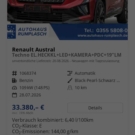
Renault Austral
Techno EL.HECKKL+LED+KAMERA+PDC+19"LM
unverbindliche Lieferzeit:
20.08.2026
Neuwagen mit Tageszulassung
Fahrzeugnr.
1068374
Getriebe
Automatik
Kraftstoff
Benzin
Außenfarbe
Black-Pearl-Schwarz Metallic
Leistung
109 kW (148 PS)
Kilometerstand
10 km
28.07.2026
33.380,– €
Details
incl. 19% MwSt.
Verbrauch kombiniert:
6,40 l/100km
CO
-Klasse:
E
2
CO
-Emissionen:
144,00 g/km
2