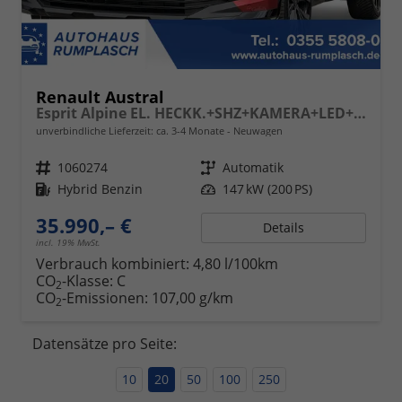
Renault Austral
Esprit Alpine EL. HECKK.+SHZ+KAMERA+LED+20 LM
unverbindliche Lieferzeit: ca. 3-4 Monate
Neuwagen
Fahrzeugnr.
1060274
Getriebe
Automatik
Kraftstoff
Hybrid Benzin
Leistung
147 kW (200 PS)
35.990,– €
Details
incl. 19% MwSt.
Verbrauch kombiniert:
4,80 l/100km
CO
-Klasse:
C
2
CO
-Emissionen:
107,00 g/km
2
Datensätze pro Seite:
10
20
50
100
250