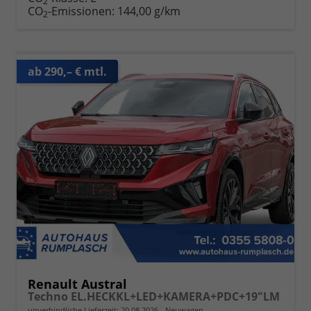
2
CO
-Emissionen:
144,00 g/km
2
ab 290,– € mtl.
Renault Austral
Techno EL.HECKKL+LED+KAMERA+PDC+19"LM
unverbindliche Lieferzeit:
20.08.2026
Neuwagen