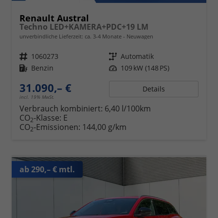
Renault Austral
Techno LED+KAMERA+PDC+19 LM
unverbindliche Lieferzeit: ca. 3-4 Monate
Neuwagen
Fahrzeugnr.
1060273
Getriebe
Automatik
Kraftstoff
Benzin
Leistung
109 kW (148 PS)
31.090,– €
Details
incl. 19% MwSt.
Verbrauch kombiniert:
6,40 l/100km
CO
-Klasse:
E
2
CO
-Emissionen:
144,00 g/km
2
ab 290,– € mtl.