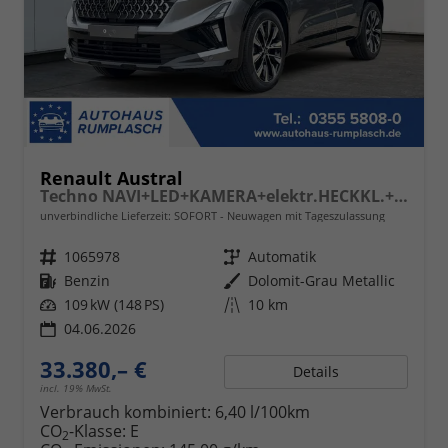
Renault Austral
Techno NAVI+LED+KAMERA+elektr.HECKKL.+19"LM
unverbindliche Lieferzeit: SOFORT
Neuwagen mit Tageszulassung
Fahrzeugnr.
1065978
Getriebe
Automatik
Kraftstoff
Benzin
Außenfarbe
Dolomit-Grau Metallic
Leistung
109 kW (148 PS)
Kilometerstand
10 km
04.06.2026
33.380,– €
Details
incl. 19% MwSt.
Verbrauch kombiniert:
6,40 l/100km
CO
-Klasse:
E
2