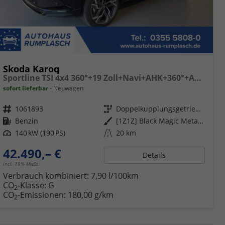
Skoda Karoq
Sportline TSI 4x4 360°+19 Zoll+Navi+AHK+360°+ACC+Frontscheibe beheizbar+Travel Assist
sofort lieferbar
Neuwagen
Fahrzeugnr.
1061893
Getriebe
Doppelkupplungsgetriebe (DSG)
Kraftstoff
Benzin
Außenfarbe
[1Z1Z] Black Magic Metallic
Leistung
140 kW (190 PS)
Kilometerstand
20 km
42.490,– €
Details
incl. 19% MwSt.
Verbrauch kombiniert:
7,90 l/100km
CO
-Klasse:
G
2
CO
-Emissionen:
180,00 g/km
2