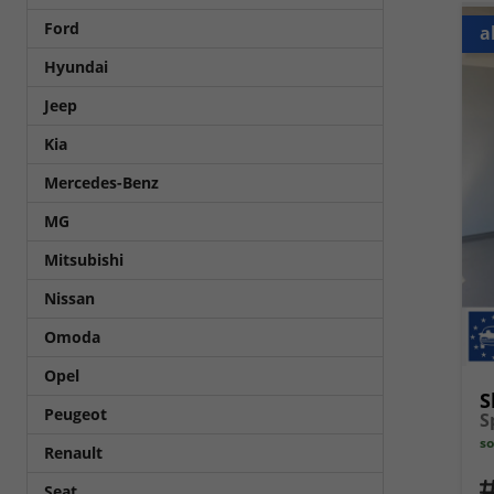
Ford
a
Hyundai
Jeep
Kia
Mercedes-Benz
MG
Mitsubishi
Nissan
Omoda
Opel
S
Peugeot
so
Renault
Fahrz
Seat