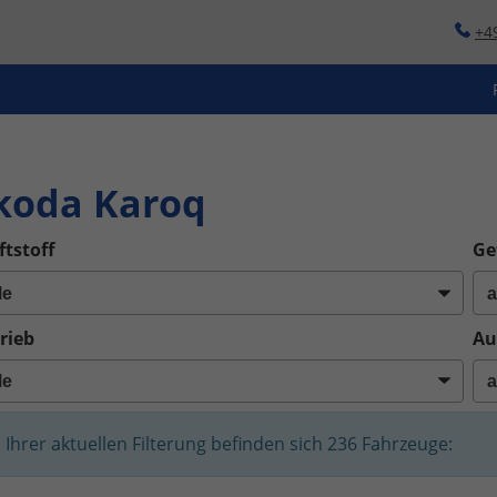
+4
o
koda Karoq
ftstoff
Ge
rieb
Au
n Ihrer aktuellen Filterung befinden sich
236
Fahrzeuge: