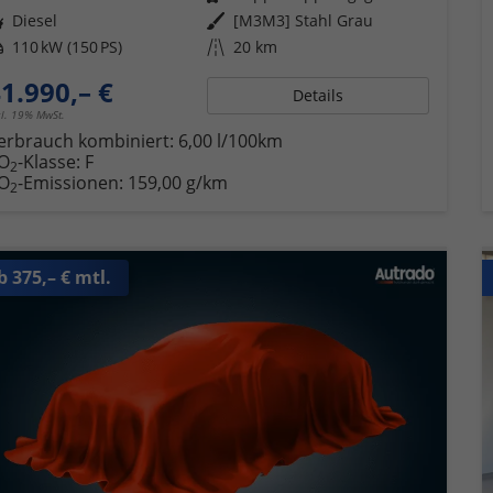
ftstoff
Diesel
Außenfarbe
[M3M3] Stahl Grau
tung
110 kW (150 PS)
Kilometerstand
20 km
1.990,– €
Details
cl. 19% MwSt.
erbrauch kombiniert:
6,00 l/100km
O
-Klasse:
F
2
O
-Emissionen:
159,00 g/km
2
b 375,– € mtl.