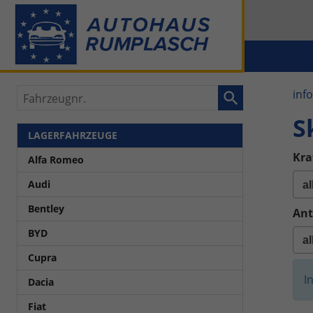
Fahrzeugnr.
inf
S
LAGERFAHRZEUGE
Kra
Alfa Romeo
Audi
Bentley
Ant
BYD
Cupra
I
Dacia
Fiat