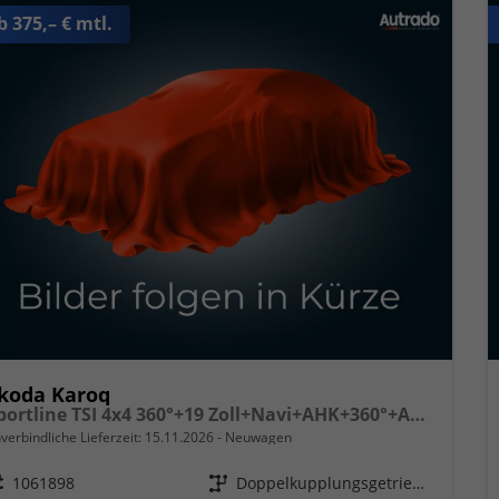
b 375,– € mtl.
koda Karoq
Sportline TSI 4x4 360°+19 Zoll+Navi+AHK+360°+ACC+Frontscheibe beheizbar+Travel Assist
verbindliche Lieferzeit:
15.11.2026
Neuwagen
eugnr.
1061898
Getriebe
Doppelkupplungsgetriebe (DSG)