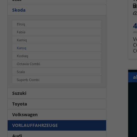
Kra
Skoda
Leis
4
Elroq
in
Fabia
V
Kamiq
C
Karoq
C
Kodiaq
Octavia Combi
Scala
a
Superb Combi
Suzuki
Toyota
Volkswagen
VORLAUFFAHRZEUGE
Audi