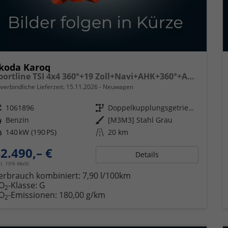
koda Karoq
Sportline TSI 4x4 360°+19 Zoll+Navi+AHK+360°+ACC+Frontscheibe beheizbar+Travel Assist
verbindliche Lieferzeit:
15.11.2026
Neuwagen
eugnr.
1061896
Getriebe
Doppelkupplungsgetriebe (DSG)
ftstoff
Benzin
Außenfarbe
[M3M3] Stahl Grau
tung
140 kW (190 PS)
Kilometerstand
20 km
2.490,– €
Details
cl. 19% MwSt.
erbrauch kombiniert:
7,90 l/100km
O
-Klasse:
G
2
O
-Emissionen:
180,00 g/km
2