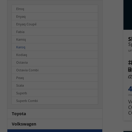
Elroq
Enyaq
Enyaq Coupé
Fabia
S
Kamiq
Karoq
un
Kodiaq
Fahrz
Octavia
Kra
Octavia Combi
Leis
Peaq
Scala
4
Superb
in
Superb Combi
V
C
C
Toyota
Volkswagen