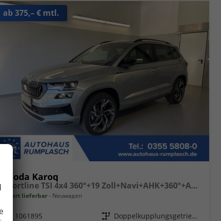
ab 375,– € mtl.
Skoda Karoq
Sportline TSI 4x4 360°+19 Zoll+Navi+AHK+360°+ACC+Frontscheibe beheizbar+Travel Assist
d
sofort lieferbar
Neuwagen
e
Fahrzeugnr.
1061895
Getriebe
Doppelkupplungsgetriebe (DSG)