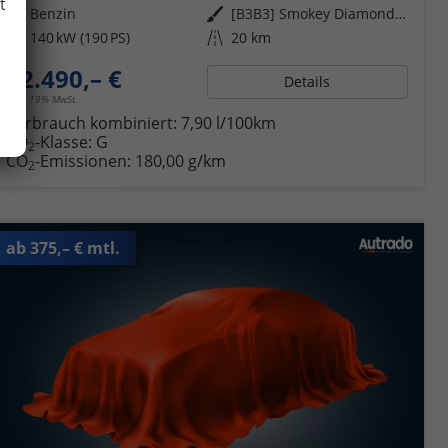
t
Kraftstoff
Benzin
Außenfarbe
[B3B3] Smokey Diamond-Silber Metallic
Leistung
140 kW (190 PS)
Kilometerstand
20 km
42.490,– €
Details
incl. 19% MwSt.
Verbrauch kombiniert:
7,90 l/100km
CO
-Klasse:
G
2
CO
-Emissionen:
180,00 g/km
2
ab 375,– € mtl.