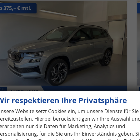
b 375,– € mtl.
Wir respektieren Ihre Privatsphäre
nsere Website setzt Cookies ein, um unsere Dienste für Sie
koda Karoq
Sportline TSI 4x4 360°+19 Zoll+Navi+AHK+360°+ACC+Frontscheibe beheizbar+Travel Assist
ereitzustellen. Hierbei berücksichtigen wir Ihre Auswahl un
fort lieferbar
Neuwagen
erarbeiten nur die Daten für Marketing, Analytics und
ersonalisierung, für die Sie uns Ihr Einverständnis geben. Si
eugnr.
1061894
Getriebe
Doppelkupplungsgetriebe (DSG)