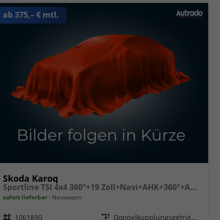
ab 375,– € mtl.
Skoda Karoq
Sportline TSI 4x4 360°+19 Zoll+Navi+AHK+360°+ACC+Frontscheibe beheizbar+Travel Assist
sofort lieferbar
Neuwagen
Fahrzeugnr.
1061890
Getriebe
Doppelkupplungsgetriebe (DSG)