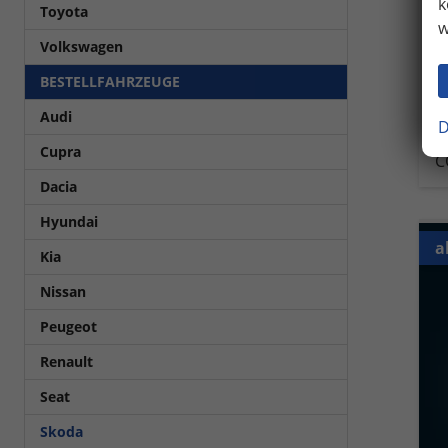
k
Toyota
Kra
w
Leis
Volkswagen
4
BESTELLFAHRZEUGE
in
Audi
V
D
C
Cupra
C
Dacia
Hyundai
a
Kia
Nissan
Peugeot
Renault
Seat
Skoda