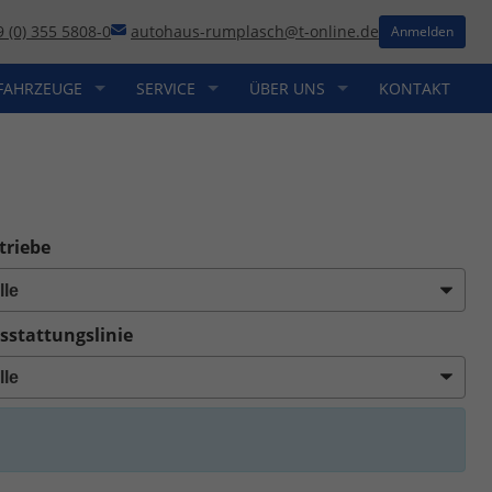
9 (0) 355 5808-0
autohaus-rumplasch@t-online.de
Anmelden
FAHRZEUGE
SERVICE
ÜBER UNS
KONTAKT
triebe
sstattungslinie