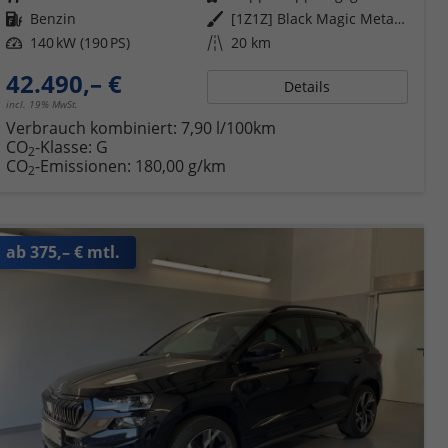
Kraftstoff
Benzin
Außenfarbe
[1Z1Z] Black Magic Metallic
Leistung
140 kW (190 PS)
Kilometerstand
20 km
42.490,– €
Details
incl. 19% MwSt.
Verbrauch kombiniert:
7,90 l/100km
CO
-Klasse:
G
2
CO
-Emissionen:
180,00 g/km
2
ab 375,– € mtl.