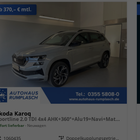
b 370,– € mtl.
koda Karoq
Sportline 2.0 TDI 4x4 AHK+360°+Alu19+Navi+Matrix+Winter+eHeck+Lounge+ACC+GV5
fort lieferbar
Neuwagen
eugnr.
1060435
Getriebe
Doppelkupplungsgetriebe (DSG)