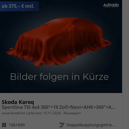
ab 375,– € mtl.
Skoda Karoq
Sportline TSI 4x4 360°+19 Zoll+Navi+AHK+360°+ACC+Frontscheibe beheizbar+Travel Assist
unverbindliche Lieferzeit:
15.11.2026
Neuwagen
Fahrzeugnr.
1061899
Getriebe
Doppelkupplungsgetriebe (DSG)