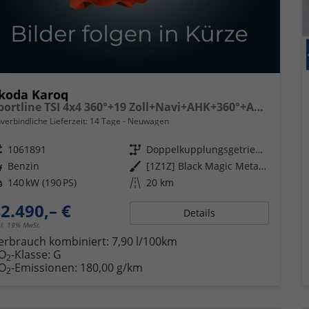
koda Karoq
Sportline TSI 4x4 360°+19 Zoll+Navi+AHK+360°+ACC+Frontscheibe beheizbar+Travel Assist
verbindliche Lieferzeit:
14 Tage
Neuwagen
eugnr.
1061891
Getriebe
Doppelkupplungsgetriebe (DSG)
ftstoff
Benzin
Außenfarbe
[1Z1Z] Black Magic Metallic
tung
140 kW (190 PS)
Kilometerstand
20 km
2.490,– €
Details
cl. 19% MwSt.
erbrauch kombiniert:
7,90 l/100km
O
-Klasse:
G
2
O
-Emissionen:
180,00 g/km
2