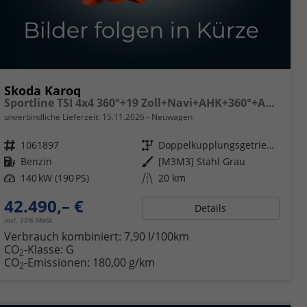
Skoda Karoq
Sportline TSI 4x4 360°+19 Zoll+Navi+AHK+360°+ACC+Frontscheibe beheizbar+Travel Assist
unverbindliche Lieferzeit:
15.11.2026
Neuwagen
Fahrzeugnr.
1061897
Getriebe
Doppelkupplungsgetriebe (DSG)
Kraftstoff
Benzin
Außenfarbe
[M3M3] Stahl Grau
Leistung
140 kW (190 PS)
Kilometerstand
20 km
42.490,– €
Details
incl. 19% MwSt.
Verbrauch kombiniert:
7,90 l/100km
CO
-Klasse:
G
2
CO
-Emissionen:
180,00 g/km
2