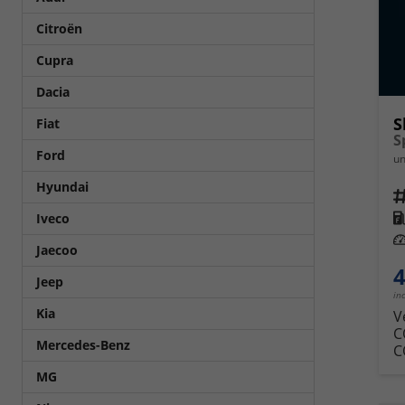
Citroën
Cupra
Dacia
S
Fiat
Ford
un
Hyundai
Fahrz
Kra
Iveco
Leis
Jaecoo
4
Jeep
in
Kia
V
C
Mercedes-Benz
C
MG