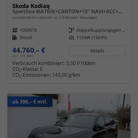
Skoda Kodiaq
Sportline MATRIX+CANTON+13" NAVI+ACC+KAMERA+EL. HECKKL.
unverbindliche Lieferzeit: ca. 2-3 Monate
Neuwagen
Fahrzeugnr.
1059570
Getriebe
Doppelkupplungsgetriebe (DSG)
Kraftstoff
Diesel
Leistung
110 kW (150 PS)
44.760,– €
Details
incl. 19% MwSt.
Verbrauch kombiniert:
5,50 l/100km
CO
-Klasse:
E
2
CO
-Emissionen:
143,00 g/km
2
ab 396,– € mtl.