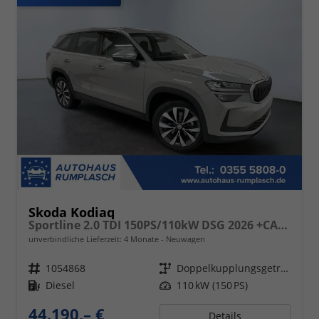
Skoda Kodiaq
Sportline 2.0 TDI 150PS/110kW DSG 2026 +CANTON+CONVENIENCE PLUS+PERFORMANCE+AKUSTIK
unverbindliche Lieferzeit:
4 Monate
Neuwagen
Fahrzeugnr.
1054868
Getriebe
Doppelkupplungsgetriebe (DSG)
Kraftstoff
Diesel
Leistung
110 kW (150 PS)
44.190,– €
Details