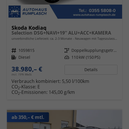
Skoda Kodiaq
Selection DSG+NAVI+19'' ALU+ACC+KAMERA
unverbindliche Lieferzeit: ca. 2-3 Monate
Neuwagen mit Tageszulassung
Fahrzeugnr.
1059815
Getriebe
Doppelkupplungsgetriebe (DSG)
Kraftstoff
Diesel
Leistung
110 kW (150 PS)
38.980,– €
Details
incl. 19% MwSt.
Verbrauch kombiniert:
5,50 l/100km
CO
-Klasse:
E
2
CO
-Emissionen:
145,00 g/km
2
ab 350,– € mtl.