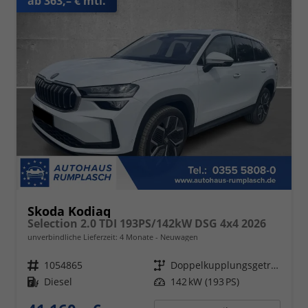
ab 363,– € mtl.
Skoda Kodiaq
Selection 2.0 TDI 193PS/142kW DSG 4x4 2026
unverbindliche Lieferzeit:
4 Monate
Neuwagen
Fahrzeugnr.
1054865
Getriebe
Doppelkupplungsgetriebe (DSG)
Kraftstoff
Diesel
Leistung
142 kW (193 PS)