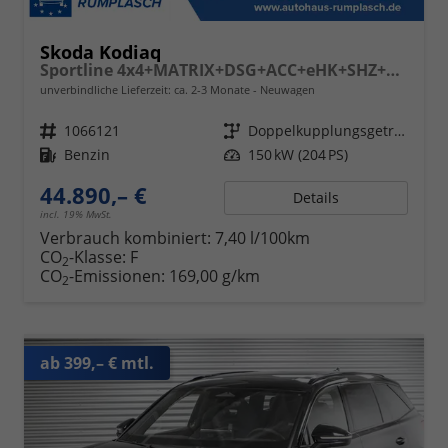
Skoda Kodiaq
Sportline 4x4+MATRIX+DSG+ACC+eHK+SHZ+KAMERA+19" ALU
unverbindliche Lieferzeit: ca. 2-3 Monate
Neuwagen
Fahrzeugnr.
1066121
Getriebe
Doppelkupplungsgetriebe (DSG)
Kraftstoff
Benzin
Leistung
150 kW (204 PS)
44.890,– €
Details
incl. 19% MwSt.
Verbrauch kombiniert:
7,40 l/100km
CO
-Klasse:
F
2
CO
-Emissionen:
169,00 g/km
2
ab 399,– € mtl.