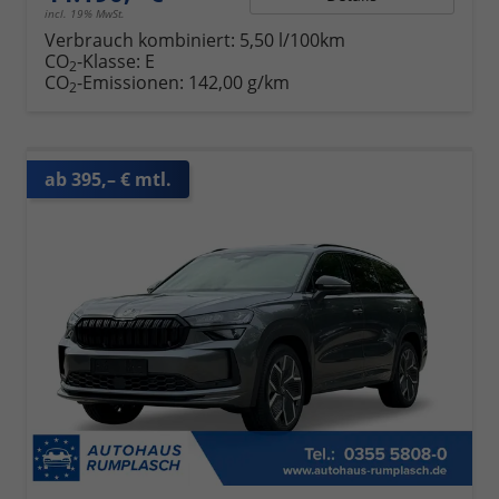
incl. 19% MwSt.
Verbrauch kombiniert:
5,50 l/100km
CO
-Klasse:
E
2
CO
-Emissionen:
142,00 g/km
2
ab 395,– € mtl.