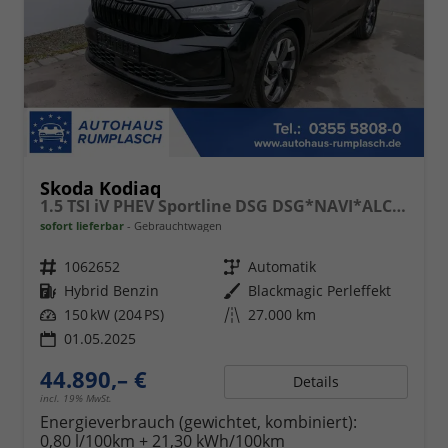
Skoda Kodiaq
1.5 TSI iV PHEV Sportline DSG DSG*NAVI*ALCANTARA*TEMPOMAT*RFK*SMARTLINK*KESSY*
sofort lieferbar
Gebrauchtwagen
Fahrzeugnr.
1062652
Getriebe
Automatik
Kraftstoff
Hybrid Benzin
Außenfarbe
Blackmagic Perleffekt
Leistung
150 kW (204 PS)
Kilometerstand
27.000 km
01.05.2025
44.890,– €
Details
incl. 19% MwSt.
Energieverbrauch (gewichtet, kombiniert):
0,80 l/100km + 21,30 kWh/100km