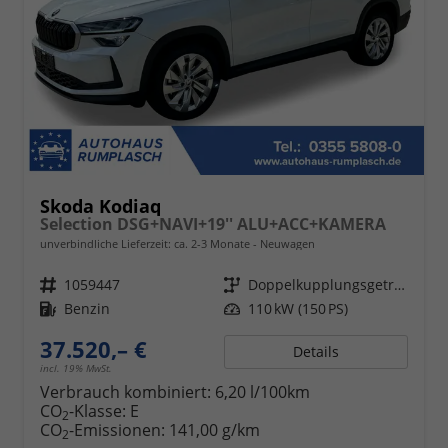
Skoda Kodiaq
Selection DSG+NAVI+19'' ALU+ACC+KAMERA
unverbindliche Lieferzeit: ca. 2-3 Monate
Neuwagen
Fahrzeugnr.
1059447
Getriebe
Doppelkupplungsgetriebe (DSG)
Kraftstoff
Benzin
Leistung
110 kW (150 PS)
37.520,– €
Details
incl. 19% MwSt.
Verbrauch kombiniert:
6,20 l/100km
CO
-Klasse:
E
2
CO
-Emissionen:
141,00 g/km
2