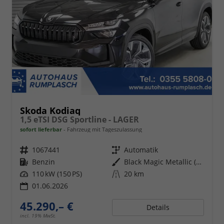
Skoda Kodiaq
1,5 eTSI DSG Sportline - LAGER
sofort lieferbar
Fahrzeug mit Tageszulassung
Fahrzeugnr.
1067441
Getriebe
Automatik
Kraftstoff
Benzin
Außenfarbe
Black Magic Metallic (1Z)
Leistung
110 kW (150 PS)
Kilometerstand
20 km
01.06.2026
45.290,– €
Details
incl. 19% MwSt.