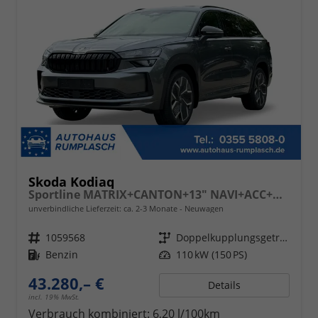
Skoda Kodiaq
Sportline MATRIX+CANTON+13" NAVI+ACC+KAMERA+EL. HECKKL.
unverbindliche Lieferzeit: ca. 2-3 Monate
Neuwagen
Fahrzeugnr.
1059568
Getriebe
Doppelkupplungsgetriebe (DSG)
Kraftstoff
Benzin
Leistung
110 kW (150 PS)
43.280,– €
Details
incl. 19% MwSt.
Verbrauch kombiniert:
6,20 l/100km