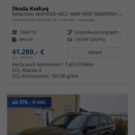
Skoda Kodiaq
Selection 4x4+DSG+ACC+eHK+SHZ+KAMERA+17" ALU
unverbindliche Lieferzeit: ca. 2-3 Monate
Neuwagen
Fahrzeugnr.
1066119
Getriebe
Doppelkupplungsgetriebe (DSG)
Kraftstoff
Benzin
Leistung
150 kW (204 PS)
41.280,– €
Details
incl. 19% MwSt.
Verbrauch kombiniert:
7,40 l/100km
CO
-Klasse:
F
2
CO
-Emissionen:
169,00 g/km
2
ab 370,– € mtl.