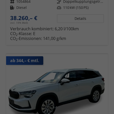
Fahrzeugnr.
1054864
Getriebe
Doppelkupplungsgetriebe (DSG)
Kraftstoff
Diesel
Leistung
110 kW (150 PS)
38.260,– €
Details
incl. 19% MwSt.
Verbrauch kombiniert:
6,20 l/100km
CO
-Klasse:
E
2
CO
-Emissionen:
141,00 g/km
2
ab 344,– € mtl.