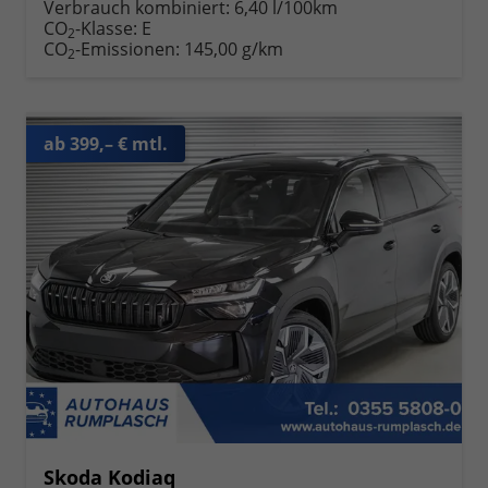
Verbrauch kombiniert:
6,40 l/100km
CO
-Klasse:
E
2
CO
-Emissionen:
145,00 g/km
2
ab 399,– € mtl.
Skoda Kodiaq