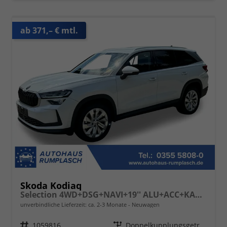
ab 371,– € mtl.
Skoda Kodiaq
Selection 4WD+DSG+NAVI+19'' ALU+ACC+KAMERA
unverbindliche Lieferzeit: ca. 2-3 Monate
Neuwagen
Fahrzeugnr.
1059816
Getriebe
Doppelkupplungsgetriebe (DSG)