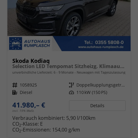
Skoda Kodiaq
Selection LED Tempomat Sitzheizg. Klimaauto 17"
unverbindliche Lieferzeit: 6 - 9 Monate
Neuwagen mit Tageszulassung
Fahrzeugnr.
1058925
Getriebe
Doppelkupplungsgetriebe (DSG)
Kraftstoff
Diesel
Leistung
110 kW (150 PS)
41.980,– €
Details
incl. 19% MwSt.
Verbrauch kombiniert:
5,90 l/100km
CO
-Klasse:
E
2
CO
-Emissionen:
154,00 g/km
2