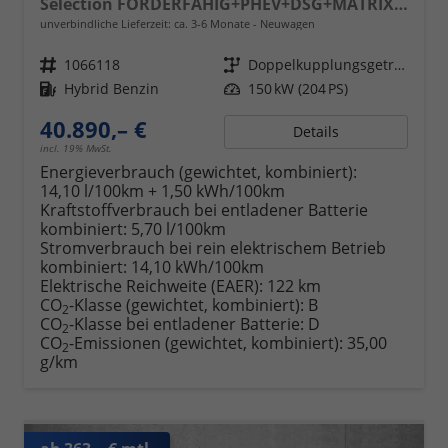
Selection FÖRDERFÄHIG+PHEV+DSG+MATRIX+ACC+eHK+SHZ+KAMERA+17" ALU
unverbindliche Lieferzeit: ca. 3-6 Monate
Neuwagen
Fahrzeugnr.
1066118
Getriebe
Doppelkupplungsgetriebe (DSG)
Kraftstoff
Hybrid Benzin
Leistung
150 kW (204 PS)
40.890,– €
Details
incl. 19% MwSt.
Energieverbrauch (gewichtet, kombiniert):
14,10 l/100km + 1,50 kWh/100km
Kraftstoffverbrauch bei entladener Batterie
kombiniert:
5,70 l/100km
Stromverbrauch bei rein elektrischem Betrieb
kombiniert:
14,10 kWh/100km
Elektrische Reichweite (EAER):
122 km
CO
-Klasse (gewichtet, kombiniert):
B
2
CO
-Klasse bei entladener Batterie:
D
2
CO
-Emissionen (gewichtet, kombiniert):
35,00
2
g/km