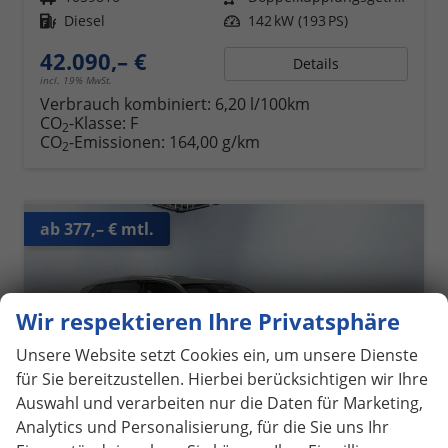
Kraftstoff
Diesel
Leistung
142 kW (193 PS)
42.090,– €
Details
incl. 19% MwSt.
Verbrauch kombiniert:
6,20 l/100km
CO
-Klasse:
F
2
CO
-Emissionen:
164,00 g/km
2
ab 377,– € mtl.
Wir respektieren Ihre Privatsphäre
Unsere Website setzt Cookies ein, um unsere Dienste
für Sie bereitzustellen. Hierbei berücksichtigen wir Ihre
Auswahl und verarbeiten nur die Daten für Marketing,
Analytics und Personalisierung, für die Sie uns Ihr