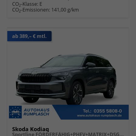
CO
-Klasse:
E
2
CO
-Emissionen:
141,00 g/km
2
ab 389,– € mtl.
Skoda Kodiaq
Sportline FÖRDERFÄHIG+PHEV+MATRIX+DSG+ACC+eHK+SHZ+KAMERA+19" ALU