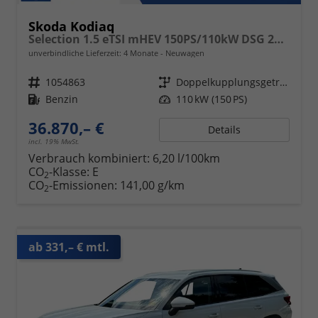
Skoda Kodiaq
Selection 1.5 eTSI mHEV 150PS/110kW DSG 2026
unverbindliche Lieferzeit:
4 Monate
Neuwagen
Fahrzeugnr.
1054863
Getriebe
Doppelkupplungsgetriebe (DSG)
Kraftstoff
Benzin
Leistung
110 kW (150 PS)
36.870,– €
Details
incl. 19% MwSt.
Verbrauch kombiniert:
6,20 l/100km
CO
-Klasse:
E
2
CO
-Emissionen:
141,00 g/km
2
ab 331,– € mtl.