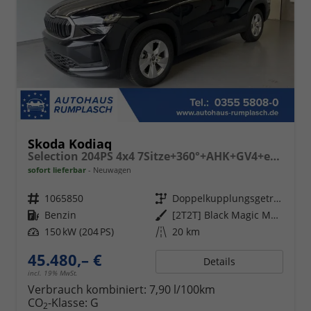
Skoda Kodiaq
Selection 204PS 4x4 7Sitze+360°+AHK+GV4+eHeck+Winter+Parklenk
sofort lieferbar
Neuwagen
Fahrzeugnr.
1065850
Getriebe
Doppelkupplungsgetriebe (DSG)
Kraftstoff
Benzin
Außenfarbe
[2T2T] Black Magic Metallic
Leistung
150 kW (204 PS)
Kilometerstand
20 km
45.480,– €
Details
incl. 19% MwSt.
Verbrauch kombiniert:
7,90 l/100km
CO
-Klasse:
G
2