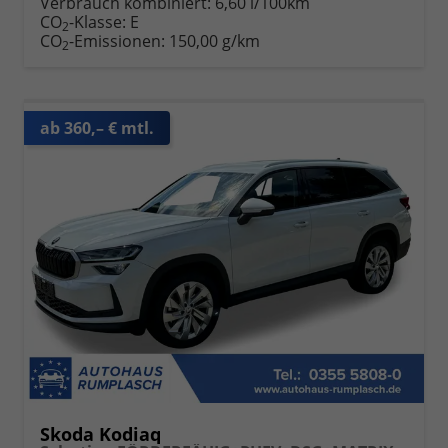
Verbrauch kombiniert:
6,60 l/100km
CO
-Klasse:
E
2
CO
-Emissionen:
150,00 g/km
2
ab 360,– € mtl.
Skoda Kodiaq