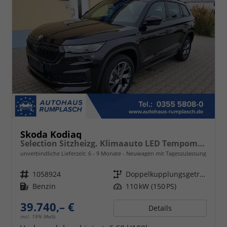
Skoda Kodiaq
Selection Sitzheizg. Klimaauto LED Tempomat 17"
unverbindliche Lieferzeit: 6 - 9 Monate
Neuwagen mit Tageszulassung
Fahrzeugnr.
1058924
Getriebe
Doppelkupplungsgetriebe (DSG)
Kraftstoff
Benzin
Leistung
110 kW (150 PS)
39.740,– €
Details
incl. 19% MwSt.