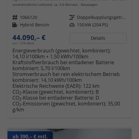
unverbindliche Lieferzeit: ca. 3-6 Monate
Neuwagen
Fahrzeugnr.
1066120
Getriebe
Doppelkupplungsgetriebe (DSG)
Kraftstoff
Hybrid Benzin
Leistung
150 kW (204 PS)
44.090,– €
Details
incl. 19% MwSt.
Energieverbrauch (gewichtet, kombiniert):
14,10 l/100km + 1,50 kWh/100km
Kraftstoffverbrauch bei entladener Batterie
kombiniert:
5,70 l/100km
Stromverbrauch bei rein elektrischem Betrieb
kombiniert:
14,10 kWh/100km
Elektrische Reichweite (EAER):
122 km
CO
-Klasse (gewichtet, kombiniert):
B
2
CO
-Klasse bei entladener Batterie:
D
2
CO
-Emissionen (gewichtet, kombiniert):
35,00
2
g/km
ab 390,– € mtl.