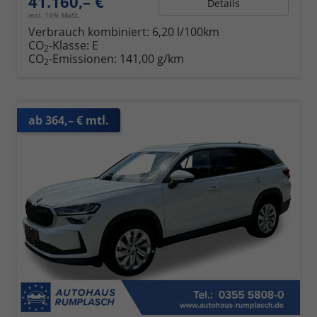
41.160,– €
Details
incl. 19% MwSt.
Verbrauch kombiniert:
6,20 l/100km
CO
-Klasse:
E
2
CO
-Emissionen:
141,00 g/km
2
ab 364,– € mtl.