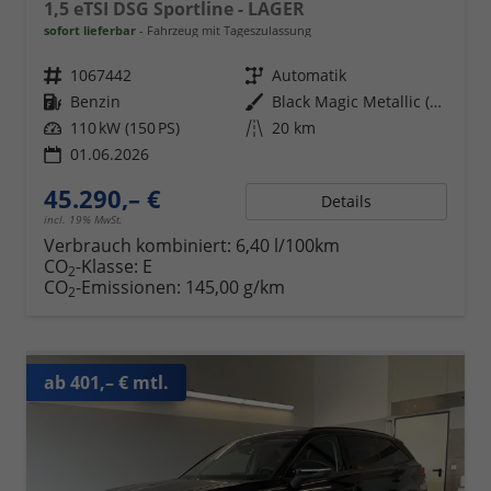
1,5 eTSI DSG Sportline - LAGER
sofort lieferbar
Fahrzeug mit Tageszulassung
Fahrzeugnr.
1067442
Getriebe
Automatik
Kraftstoff
Benzin
Außenfarbe
Black Magic Metallic (1Z)
Leistung
110 kW (150 PS)
Kilometerstand
20 km
01.06.2026
45.290,– €
Details
incl. 19% MwSt.
Verbrauch kombiniert:
6,40 l/100km
CO
-Klasse:
E
2
CO
-Emissionen:
145,00 g/km
2
ab 401,– € mtl.