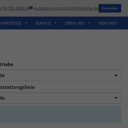
9 (0) 355 5808-0
autohaus-rumplasch@t-online.de
Anmelden
FAHRZEUGE
SERVICE
ÜBER UNS
KONTAKT
triebe
sstattungslinie