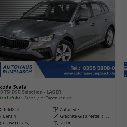
koda Scala
,0 TSI DSG Selection - LAGER
fort lieferbar
Fahrzeug mit Tageszulassung
eugnr.
1064224
Getriebe
Automatik
ftstoff
Benzin
Außenfarbe
Graphite Grau Metallic (5X)
tung
85 kW (116 PS)
Kilometerstand
20 km