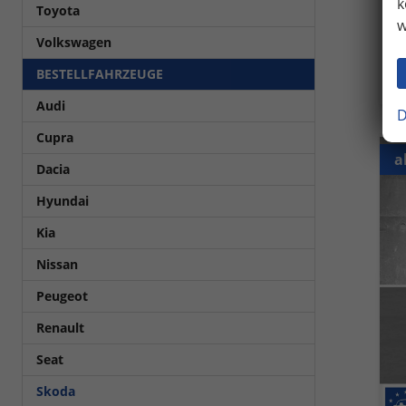
2
k
Toyota
w
in
Volkswagen
V
C
BESTELLFAHRZEUGE
C
Audi
D
Cupra
a
Dacia
Hyundai
Kia
Nissan
Peugeot
Renault
Seat
Skoda