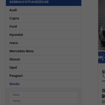
GEBRAUCHTFAHRZEUGE
Audi
Cupra
Ford
Hyundai
Iveco
Mercedes-Benz
Nissan
Opel
S
Peugeot
1
so
Skoda
Fahrz
Fabia
Kra
Karoq
Leis