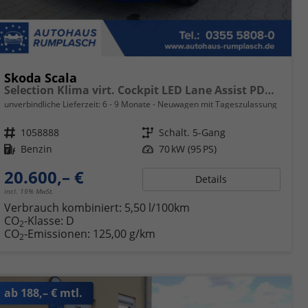
Skoda Scala
Selection Klima virt. Cockpit LED Lane Assist PDC hinten Sitzheizung vorn 16 Zoll Bluetooth
unverbindliche Lieferzeit: 6 - 9 Monate
Neuwagen mit Tageszulassung
Fahrzeugnr.
1058888
Getriebe
Schalt. 5-Gang
Kraftstoff
Benzin
Leistung
70 kW (95 PS)
20.600,– €
Details
incl. 19% MwSt.
Verbrauch kombiniert:
5,50 l/100km
CO
-Klasse:
D
2
CO
-Emissionen:
125,00 g/km
2
ab 188,– € mtl.