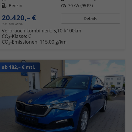
Kraftstoff
Benzin
Leistung
70 kW (95 PS)
20.420,– €
Details
incl. 19% MwSt.
Verbrauch kombiniert:
5,10 l/100km
CO
-Klasse:
C
2
CO
-Emissionen:
115,00 g/km
2
ab 182,– € mtl.