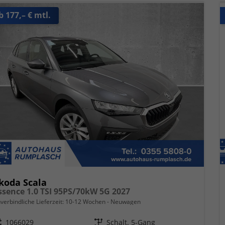
b 177,– € mtl.
koda Scala
ssence 1.0 TSI 95PS/70kW 5G 2027
verbindliche Lieferzeit: 10-12 Wochen
Neuwagen
eugnr.
1066029
Getriebe
Schalt. 5-Gang