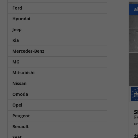
Ford
a
Hyundai
Jeep
Kia
Mercedes-Benz
MG
Mitsubishi
Nissan
Omoda
Opel
S
Peugeot
E
un
Renault
Fahrz
Seat