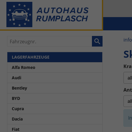
Fahrzeugnr.
inf
S
LAGERFAHRZEUGE
Kra
Alfa Romeo
Audi
Bentley
Ant
BYD
Cupra
I
Dacia
Fiat