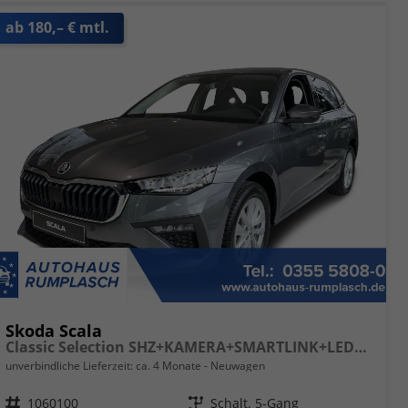
ab 180,– € mtl.
Skoda Scala
Classic Selection SHZ+KAMERA+SMARTLINK+LED+16" ALU
unverbindliche Lieferzeit: ca. 4 Monate
Neuwagen
Fahrzeugnr.
1060100
Getriebe
Schalt. 5-Gang