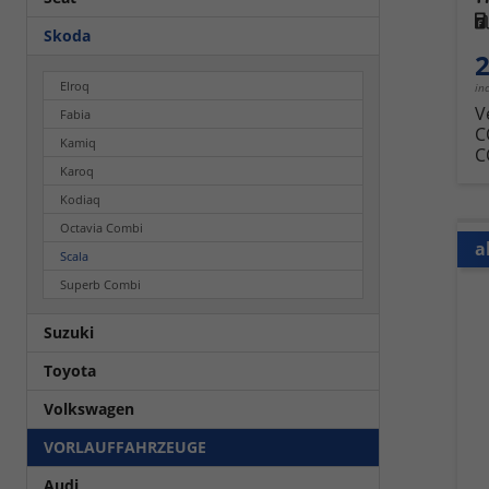
Kra
Skoda
2
Elroq
in
V
Fabia
C
Kamiq
C
Karoq
Kodiaq
Octavia Combi
a
Scala
Superb Combi
Suzuki
Toyota
Volkswagen
VORLAUFFAHRZEUGE
Audi