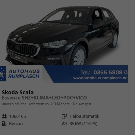
Skoda Scala
Essence SHZ+KLIMA+LED+PDC+VICO
unverbindliche Lieferzeit: ca. 2-3 Monate
Neuwagen
Fahrzeugnr.
1060165
Getriebe
Halbautomatik
Kraftstoff
Benzin
Leistung
85 kW (116 PS)