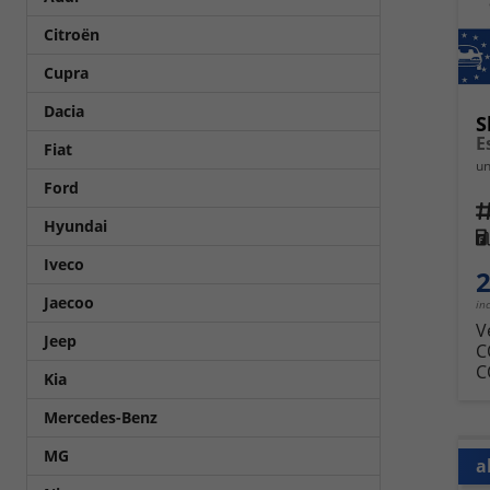
Citroën
Cupra
Dacia
S
E
Fiat
un
Ford
Fahrz
Hyundai
Kra
Iveco
2
Jaecoo
in
V
Jeep
C
C
Kia
Mercedes-Benz
MG
a