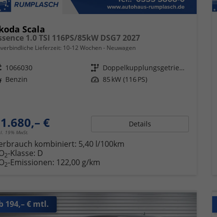
koda Scala
ssence 1.0 TSI 116PS/85kW DSG7 2027
verbindliche Lieferzeit: 10-12 Wochen
Neuwagen
eugnr.
1066030
Getriebe
Doppelkupplungsgetriebe (DSG)
ftstoff
Benzin
Leistung
85 kW (116 PS)
1.680,– €
Details
cl. 19% MwSt.
erbrauch kombiniert:
5,40 l/100km
O
-Klasse:
D
2
O
-Emissionen:
122,00 g/km
2
b 194,– € mtl.