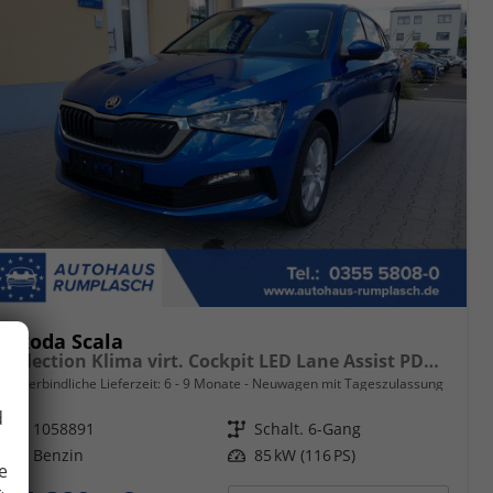
Skoda Scala
Selection Klima virt. Cockpit LED Lane Assist PDC hinten Sitzheizung vorn 16 Zoll Bluetooth
unverbindliche Lieferzeit: 6 - 9 Monate
Neuwagen mit Tageszulassung
d
Fahrzeugnr.
1058891
Getriebe
Schalt. 6-Gang
Kraftstoff
Benzin
Leistung
85 kW (116 PS)
e