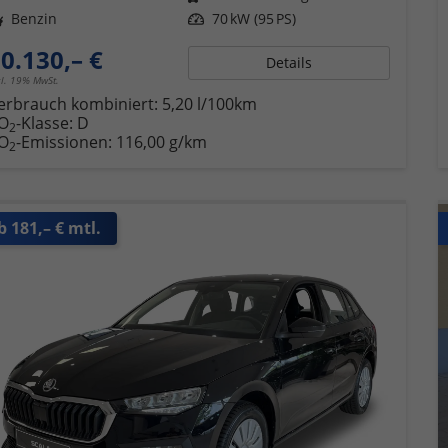
ftstoff
Benzin
Leistung
70 kW (95 PS)
0.130,– €
Details
cl. 19% MwSt.
erbrauch kombiniert:
5,20 l/100km
O
-Klasse:
D
2
O
-Emissionen:
116,00 g/km
2
b 181,– € mtl.