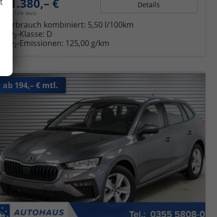
21.380,– €
t
Details
incl. 19% MwSt.
Verbrauch kombiniert:
5,50 l/100km
CO
-Klasse:
D
2
CO
-Emissionen:
125,00 g/km
2
ab 194,– € mtl.