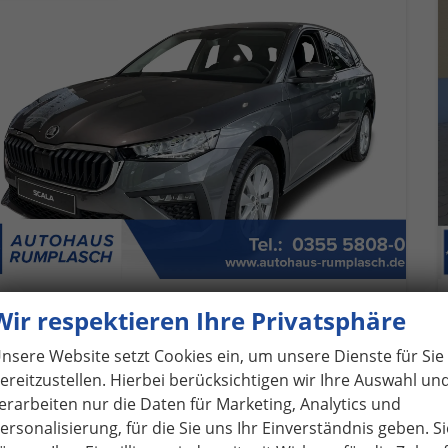
koda Scala
Wir respektieren Ihre Privatsphäre
Classic Selection SHZ+KAMERA+SMARTLINK+LED+16" ALU
verbindliche Lieferzeit: ca. 4 Monate
Neuwagen
nsere Website setzt Cookies ein, um unsere Dienste für Sie
ereitzustellen. Hierbei berücksichtigen wir Ihre Auswahl un
eugnr.
1060101
Getriebe
Schalt. 6-Gang
erarbeiten nur die Daten für Marketing, Analytics und
ftstoff
Benzin
Leistung
85 kW (116 PS)
ersonalisierung, für die Sie uns Ihr Einverständnis geben. Si