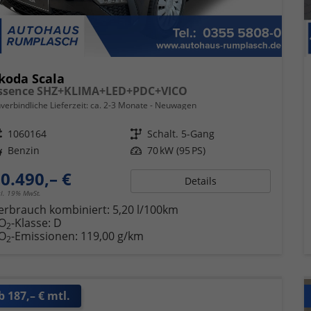
koda Scala
ssence SHZ+KLIMA+LED+PDC+VICO
verbindliche Lieferzeit: ca. 2-3 Monate
Neuwagen
eugnr.
1060164
Getriebe
Schalt. 5-Gang
ftstoff
Benzin
Leistung
70 kW (95 PS)
0.490,– €
Details
cl. 19% MwSt.
erbrauch kombiniert:
5,20 l/100km
O
-Klasse:
D
2
O
-Emissionen:
119,00 g/km
2
b 187,– € mtl.