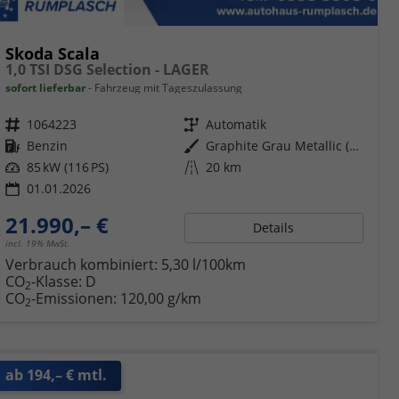
Skoda Scala
1,0 TSI DSG Selection - LAGER
sofort lieferbar
Fahrzeug mit Tageszulassung
Fahrzeugnr.
1064223
Getriebe
Automatik
Kraftstoff
Benzin
Außenfarbe
Graphite Grau Metallic (5X)
Leistung
85 kW (116 PS)
Kilometerstand
20 km
01.01.2026
21.990,– €
Details
incl. 19% MwSt.
Verbrauch kombiniert:
5,30 l/100km
CO
-Klasse:
D
2
CO
-Emissionen:
120,00 g/km
2
ab 194,– € mtl.