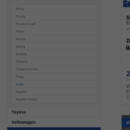
Elroq
Enyaq
S
E
Enyaq Coupé
un
Fabia
Kamiq
Fahrz
Karoq
Kra
Kodiaq
Octavia
Octavia Combi
2
Peaq
in
Scala
V
C
Superb
C
Superb Combi
Toyota
a
Volkswagen