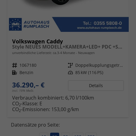
Volkswagen Caddy
Style NEUES MODELL+KAMERA+LED+ PDC +SHZ+ 17 LM
unverbindliche Lieferzeit: ca.3-4 Monate
Neuwagen
Fahrzeugnr.
1067180
Getriebe
Doppelkupplungsgetriebe (DSG)
Kraftstoff
Benzin
Leistung
85 kW (116 PS)
36.290,– €
Details
incl. 19% MwSt.
Verbrauch kombiniert:
6,70 l/100km
CO
-Klasse:
E
2
CO
-Emissionen:
153,00 g/km
2
Datensätze pro Seite: