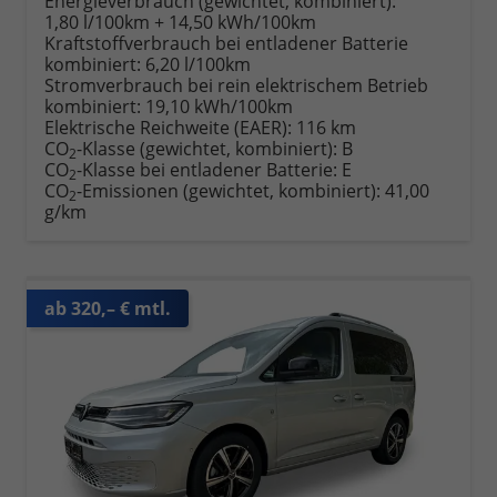
Energieverbrauch (gewichtet, kombiniert):
1,80 l/100km + 14,50 kWh/100km
Kraftstoffverbrauch bei entladener Batterie
kombiniert:
6,20 l/100km
Stromverbrauch bei rein elektrischem Betrieb
kombiniert:
19,10 kWh/100km
Elektrische Reichweite (EAER):
116 km
CO
-Klasse (gewichtet, kombiniert):
B
2
CO
-Klasse bei entladener Batterie:
E
2
CO
-Emissionen (gewichtet, kombiniert):
41,00
2
g/km
ab 320,– € mtl.