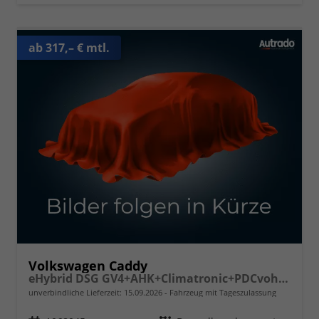
ab 317,– € mtl.
Volkswagen Caddy
eHybrid DSG GV4+AHK+Climatronic+PDCvohi+Cam+Regensens.+AppConnect
unverbindliche Lieferzeit:
15.09.2026
Fahrzeug mit Tageszulassung