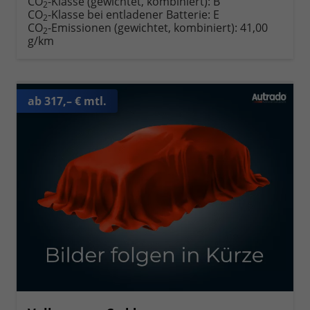
CO
-Klasse (gewichtet, kombiniert):
B
2
CO
-Klasse bei entladener Batterie:
E
2
CO
-Emissionen (gewichtet, kombiniert):
41,00
2
g/km
ab 317,– € mtl.