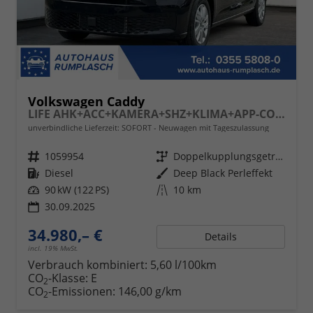
Volkswagen Caddy
LIFE AHK+ACC+KAMERA+SHZ+KLIMA+APP-CONNECT
unverbindliche Lieferzeit: SOFORT
Neuwagen mit Tageszulassung
Fahrzeugnr.
1059954
Getriebe
Doppelkupplungsgetriebe (DSG)
Kraftstoff
Diesel
Außenfarbe
Deep Black Perleffekt
Leistung
90 kW (122 PS)
Kilometerstand
10 km
30.09.2025
34.980,– €
Details
incl. 19% MwSt.
Verbrauch kombiniert:
5,60 l/100km
CO
-Klasse:
E
2
CO
-Emissionen:
146,00 g/km
2