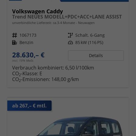
Volkswagen Caddy
Trend NEUES MODELL+PDC+ACC+LANE ASSIST
unverbindliche Lieferzeit: ca.3-4 Monate
Neuwagen
Fahrzeugnr.
1067173
Getriebe
Schalt. 6-Gang
Kraftstoff
Benzin
Leistung
85 kW (116 PS)
28.630,– €
Details
incl. 19% MwSt.
Verbrauch kombiniert:
6,50 l/100km
CO
-Klasse:
E
2
CO
-Emissionen:
148,00 g/km
2
ab 267,– € mtl.