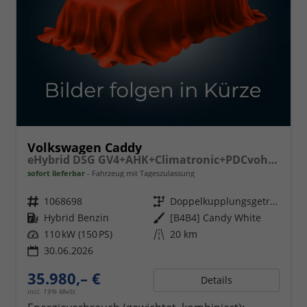
Volkswagen Caddy
eHybrid DSG GV4+AHK+Climatronic+PDCvohi+Cam+Regensens.+AppConnect
sofort lieferbar
Fahrzeug mit Tageszulassung
Fahrzeugnr.
1068698
Getriebe
Doppelkupplungsgetriebe (DSG)
Kraftstoff
Hybrid Benzin
Außenfarbe
[B4B4] Candy White
Leistung
110 kW (150 PS)
Kilometerstand
20 km
30.06.2026
35.980,– €
Details
incl. 19% MwSt.