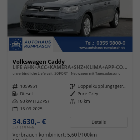
Volkswagen Caddy
LIFE AHK+ACC+KAMERA+SHZ+KLIMA+APP-CONNECT
unverbindliche Lieferzeit: SOFORT
Neuwagen mit Tageszulassung
Fahrzeugnr.
1059951
Getriebe
Doppelkupplungsgetriebe (DSG)
Kraftstoff
Diesel
Außenfarbe
Pure Grey
Leistung
90 kW (122 PS)
Kilometerstand
10 km
16.09.2025
34.630,– €
Details
incl. 19% MwSt.
Verbrauch kombiniert:
5,60 l/100km