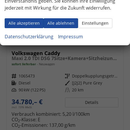
Einverständnis geben. Sie können Ihre Einwilligung
jederzeit mit Wirkung für die Zukunft widerrufen.
Alle akzeptieren
Alle ablehnen
Einstellungen
Datenschutzerklärung
Impressum
Volkswagen Caddy
Maxi 2.0 TDI DSG 7Sitze+Kamera+Sitzheizung+PDC vo+hi+ACC+Climatronic
sofort lieferbar
Neuwagen
Fahrzeugnr.
1065473
Getriebe
Doppelkupplungsgetriebe (DSG)
Kraftstoff
Diesel
Außenfarbe
[J2J2] Pure Grey
Leistung
90 kW (122 PS)
Kilometerstand
20 km
34.780,– €
Details
incl. 19% MwSt.
Verbrauch kombiniert:
5,20 l/100km
CO
-Klasse:
E
2
CO
-Emissionen:
137,00 g/km
2