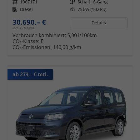
Fahrzeugnr.
1067171
Getriebe
Schalt. 6-Gang
Kraftstoff
Diesel
Leistung
75 kW (102 PS)
30.690,– €
Details
incl. 19% MwSt.
Verbrauch kombiniert:
5,30 l/100km
CO
-Klasse:
E
2
CO
-Emissionen:
140,00 g/km
2
ab 273,– € mtl.