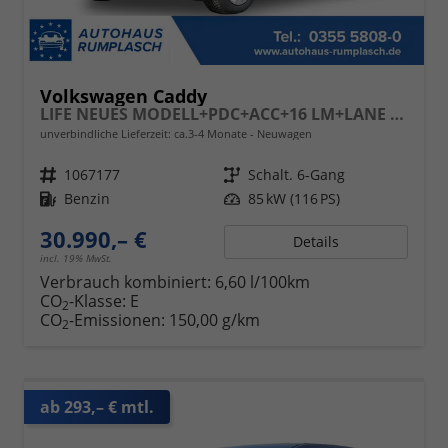
Volkswagen Caddy
LIFE NEUES MODELL+PDC+ACC+16 LM+LANE ASSIST
unverbindliche Lieferzeit: ca.3-4 Monate
Neuwagen
Fahrzeugnr.
1067177
Getriebe
Schalt. 6-Gang
Kraftstoff
Benzin
Leistung
85 kW (116 PS)
30.990,– €
Details
incl. 19% MwSt.
Verbrauch kombiniert:
6,60 l/100km
CO
-Klasse:
E
2
CO
-Emissionen:
150,00 g/km
2
ab 293,– € mtl.