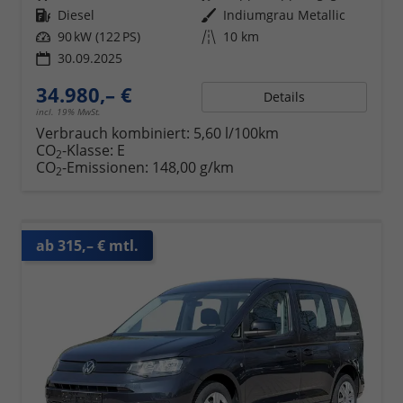
Kraftstoff
Diesel
Außenfarbe
Indiumgrau Metallic
Leistung
90 kW (122 PS)
Kilometerstand
10 km
30.09.2025
34.980,– €
Details
incl. 19% MwSt.
Verbrauch kombiniert:
5,60 l/100km
CO
-Klasse:
E
2
CO
-Emissionen:
148,00 g/km
2
ab 315,– € mtl.