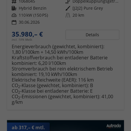
Fahrzeugnr.
1068045
Getriebe
Doppelkupplungsgetriebe (DSG)
Kraftstoff
Hybrid Benzin
Außenfarbe
[J2J2] Pure Grey
Leistung
110 kW (150 PS)
Kilometerstand
20 km
30.06.2026
35.980,– €
Details
incl. 19% MwSt.
Energieverbrauch (gewichtet, kombiniert):
1,80 l/100km + 14,50 kWh/100km
Kraftstoffverbrauch bei entladener Batterie
kombiniert:
6,20 l/100km
Stromverbrauch bei rein elektrischem Betrieb
kombiniert:
19,10 kWh/100km
Elektrische Reichweite (EAER):
116 km
CO
-Klasse (gewichtet, kombiniert):
B
2
CO
-Klasse bei entladener Batterie:
E
2
CO
-Emissionen (gewichtet, kombiniert):
41,00
2
g/km
ab 317,– € mtl.