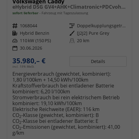
Volkswagen Caddy
eHybrid DSG GV4+AHK+Climatronic+PDCvohi+Cam+Regensens.+AppConnect
sofort lieferbar
Fahrzeug mit Tageszulassung
Fahrzeugnr.
1068044
Getriebe
Doppelkupplungsgetriebe (DSG)
Kraftstoff
Hybrid Benzin
Außenfarbe
[J2J2] Pure Grey
Leistung
110 kW (150 PS)
Kilometerstand
20 km
30.06.2026
35.980,– €
Details
incl. 19% MwSt.
Energieverbrauch (gewichtet, kombiniert):
1,80 l/100km + 14,50 kWh/100km
Kraftstoffverbrauch bei entladener Batterie
kombiniert:
6,20 l/100km
Stromverbrauch bei rein elektrischem Betrieb
kombiniert:
19,10 kWh/100km
Elektrische Reichweite (EAER):
116 km
CO
-Klasse (gewichtet, kombiniert):
B
2
CO
-Klasse bei entladener Batterie:
E
2
CO
-Emissionen (gewichtet, kombiniert):
41,00
2
g/km