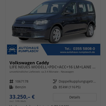
Volkswagen Caddy
LIFE NEUES MODELL+PDC+ACC+16 LM+LANE ASSIST
unverbindliche Lieferzeit: ca.3-4 Monate
Neuwagen
Fahrzeugnr.
1067178
Getriebe
Doppelkupplungsgetriebe (DSG)
Kraftstoff
Benzin
Leistung
85 kW (116 PS)
33.250,– €
Details
incl. 19% MwSt.