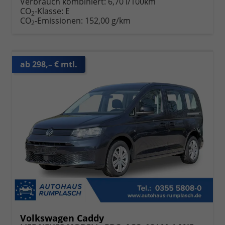
Verbrauch kombiniert:
6,70 l/100km
CO
-Klasse:
E
2
CO
-Emissionen:
152,00 g/km
2
ab 298,– € mtl.
Volkswagen Caddy