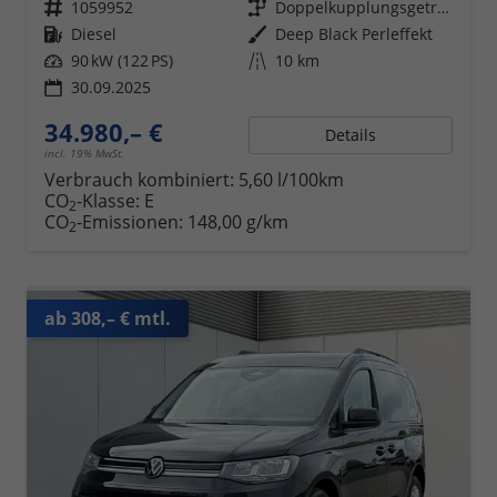
Fahrzeugnr.
1059952
Getriebe
Doppelkupplungsgetriebe (DSG)
Kraftstoff
Diesel
Außenfarbe
Deep Black Perleffekt
Leistung
90 kW (122 PS)
Kilometerstand
10 km
30.09.2025
34.980,– €
Details
incl. 19% MwSt.
Verbrauch kombiniert:
5,60 l/100km
CO
-Klasse:
E
2
CO
-Emissionen:
148,00 g/km
2
ab 308,– € mtl.