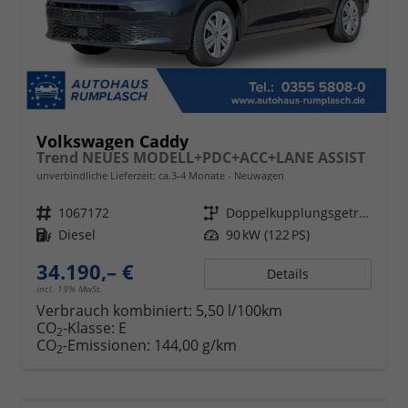
Volkswagen Caddy
Trend NEUES MODELL+PDC+ACC+LANE ASSIST
unverbindliche Lieferzeit: ca.3-4 Monate
Neuwagen
Fahrzeugnr.
1067172
Getriebe
Doppelkupplungsgetriebe (DSG)
Kraftstoff
Diesel
Leistung
90 kW (122 PS)
34.190,– €
Details
incl. 19% MwSt.
Verbrauch kombiniert:
5,50 l/100km
CO
-Klasse:
E
2
CO
-Emissionen:
144,00 g/km
2