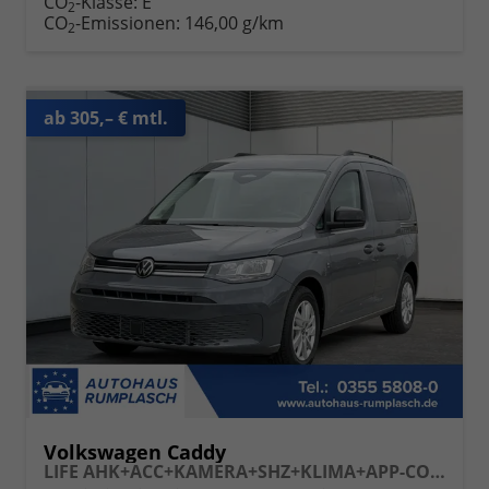
CO
-Klasse:
E
2
CO
-Emissionen:
146,00 g/km
2
ab 305,– € mtl.
Volkswagen Caddy
LIFE AHK+ACC+KAMERA+SHZ+KLIMA+APP-CONNECT