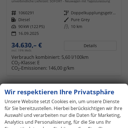
unverbindliche Lieferzeit: SOFORT
Neuwagen mit Tageszulassung
Fahrzeugnr.
1060291
Getriebe
Doppelkupplungsgetriebe (DSG)
Kraftstoff
Diesel
Außenfarbe
Pure Grey
Leistung
90 kW (122 PS)
Kilometerstand
10 km
16.09.2025
34.630,– €
Details
incl. 19% MwSt.
Verbrauch kombiniert:
5,60 l/100km
CO
-Klasse:
E
2
CO
-Emissionen:
146,00 g/km
2
Wir respektieren Ihre Privatsphäre
ab 307,– € mtl.
Unsere Website setzt Cookies ein, um unsere Dienste
für Sie bereitzustellen. Hierbei berücksichtigen wir Ihre
Auswahl und verarbeiten nur die Daten für Marketing,
Analytics und Personalisierung, für die Sie uns Ihr