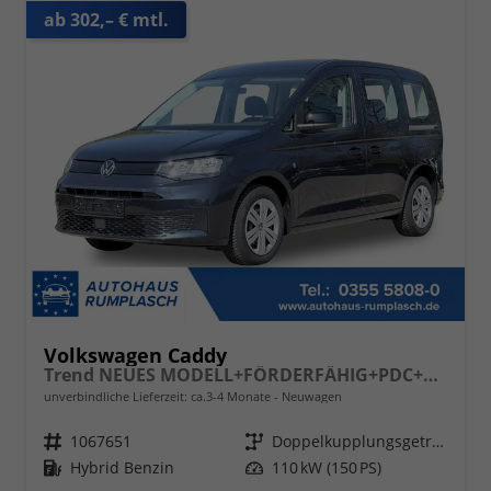
ab 302,– € mtl.
Volkswagen Caddy
Trend NEUES MODELL+FÖRDERFÄHIG+PDC+ACC+LANE ASSIST
unverbindliche Lieferzeit: ca.3-4 Monate
Neuwagen
Fahrzeugnr.
1067651
Getriebe
Doppelkupplungsgetriebe (DSG)
Kraftstoff
Hybrid Benzin
Leistung
110 kW (150 PS)