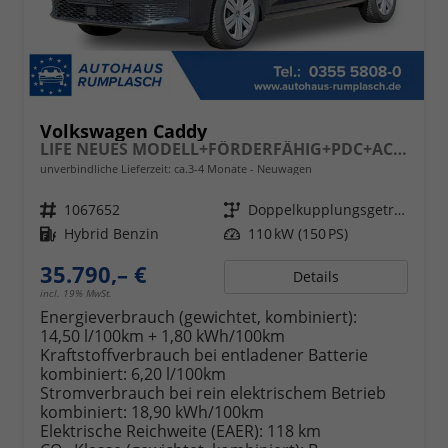
Volkswagen Caddy
LIFE NEUES MODELL+FÖRDERFÄHIG+PDC+ACC+16 LM+LANE ASSIST
unverbindliche Lieferzeit: ca.3-4 Monate
Neuwagen
Fahrzeugnr.
1067652
Getriebe
Doppelkupplungsgetriebe (DSG)
Kraftstoff
Hybrid Benzin
Leistung
110 kW (150 PS)
35.790,– €
Details
incl. 19% MwSt.
Energieverbrauch (gewichtet, kombiniert):
14,50 l/100km + 1,80 kWh/100km
Kraftstoffverbrauch bei entladener Batterie
kombiniert:
6,20 l/100km
Stromverbrauch bei rein elektrischem Betrieb
kombiniert:
18,90 kWh/100km
Elektrische Reichweite (EAER):
118 km