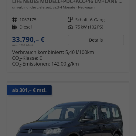
LIFE NEUES MODELL+PDC+ACC+16 LM+LANE ASSIST
unverbindliche Lieferzeit: ca.3-4 Monate
Neuwagen
Fahrzeugnr.
1067175
Getriebe
Schalt. 6-Gang
Kraftstoff
Diesel
Leistung
75 kW (102 PS)
33.790,– €
Details
incl. 19% MwSt.
Verbrauch kombiniert:
5,40 l/100km
CO
-Klasse:
E
2
CO
-Emissionen:
142,00 g/km
2
ab 301,– € mtl.