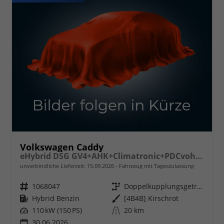
Volkswagen Caddy
eHybrid DSG GV4+AHK+Climatronic+PDCvohi+Cam+Regensens.+AppConnect
unverbindliche Lieferzeit:
15.09.2026
Fahrzeug mit Tageszulassung
Fahrzeugnr.
1068047
Getriebe
Doppelkupplungsgetriebe (DSG)
Kraftstoff
Hybrid Benzin
Außenfarbe
[4B4B] Kirschrot
Leistung
110 kW (150 PS)
Kilometerstand
20 km
30.06.2026