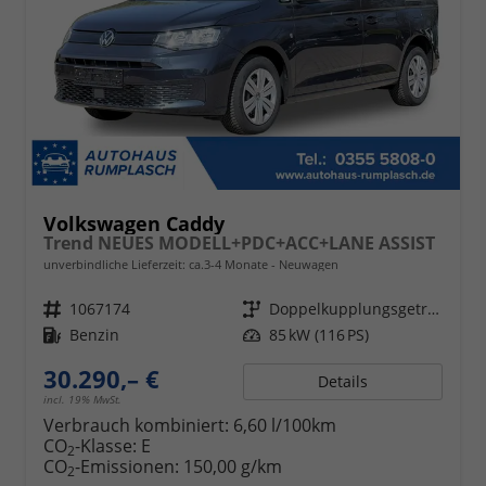
Volkswagen Caddy
Trend NEUES MODELL+PDC+ACC+LANE ASSIST
unverbindliche Lieferzeit: ca.3-4 Monate
Neuwagen
Fahrzeugnr.
1067174
Getriebe
Doppelkupplungsgetriebe (DSG)
Kraftstoff
Benzin
Leistung
85 kW (116 PS)
30.290,– €
Details
incl. 19% MwSt.
Verbrauch kombiniert:
6,60 l/100km
CO
-Klasse:
E
2
CO
-Emissionen:
150,00 g/km
2