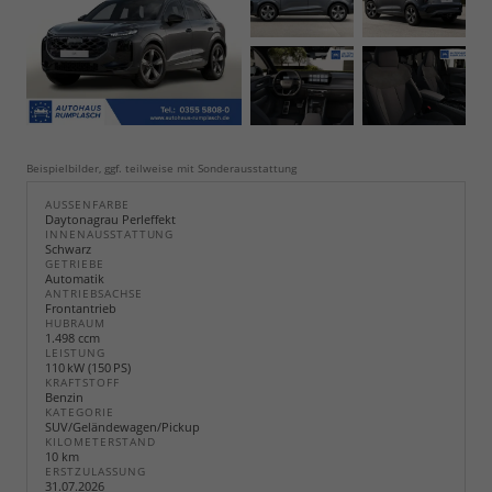
Beispielbilder, ggf. teilweise mit Sonderausstattung
AUSSENFARBE
Daytonagrau Perleffekt
INNENAUSSTATTUNG
Schwarz
GETRIEBE
Automatik
ANTRIEBSACHSE
Frontantrieb
HUBRAUM
1.498 ccm
LEISTUNG
110 kW (150 PS)
KRAFTSTOFF
Benzin
KATEGORIE
SUV/Geländewagen/Pickup
KILOMETERSTAND
10 km
ERSTZULASSUNG
31.07.2026