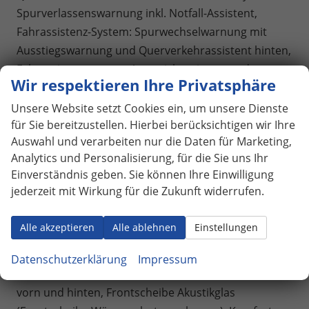
Spurverlassenswarnung inkl. Notfall-Assistent,
Fahrassistenz-System: Spurwechselwarnung mit
Ausstiegswarnung und Querverkehrassistent hinten,
Fahrassistenzsystem: Ausweichassistent und
Wir respektieren Ihre Privatsphäre
Abbiegeassistent, Insassenschutz-System proaktiv
(Front, Seite und Heck), Interaktionsairbag
Unsere Website setzt Cookies ein, um unsere Dienste
für Sie bereitzustellen. Hierbei berücksichtigen wir Ihre
(Mittelairbag vorn), Interieur S line, LED-
Auswahl und verarbeiten nur die Daten für Marketing,
Heckleuchten pro, LED-Scheinwerfer plus, LM-Felgen
Analytics und Personalisierung, für die Sie uns Ihr
8,5x19 (5-Arm, platingrau), Reifen 255/45 R19,
Einverständnis geben. Sie können Ihre Einwilligung
Schadstoffarm nach Abgas Euro 6e (EU6 EB),
jederzeit mit Wirkung für die Zukunft widerrufen.
Sitzbezug / Polsterung: Stoff/Mikrofaser-
Kombination, Sportlederlenkrad, 3-Speichen, oben
Alle akzeptieren
Alle ablehnen
Einstellungen
und unten abgeflacht mit Multifunktion und
Schaltwippen, Sportsitze vorn, Steckdose (12V-
Datenschutzerklärung
Impressum
Anschluß) in der Mittelkonsole, USB-Schnittstelle
vorn und hinten, Frontscheibe Akustikglas