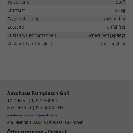
Polsterung
Stoff
Stützlast
90 kg
Tageszulassung
vorhanden
Zustand
unfallfrei
Zustand, Beschaffenheit
Scheckheftgepflegt
Zustand, Fahrfähigkeit
fahrtauglich
Autohaus Rumplasch GbR
Tel.: +49 (0)355 5808-0
Fax: +49 (0)355 5808-109
autohaus-rumplasch@t-online.de
Am Telering 4,
03051 Cottbus OT Gallinchen
Öffnungszeiten - Verkauf