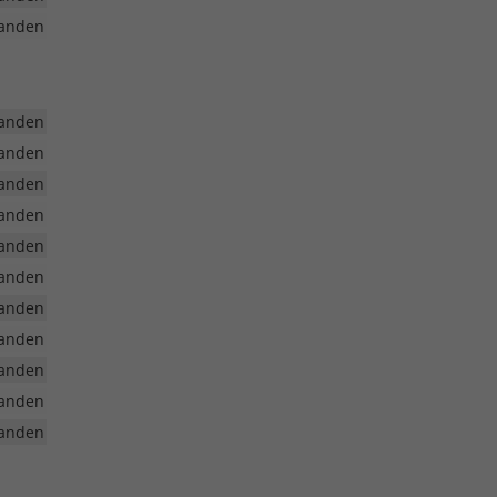
anden
anden
anden
anden
anden
anden
anden
anden
anden
anden
anden
anden