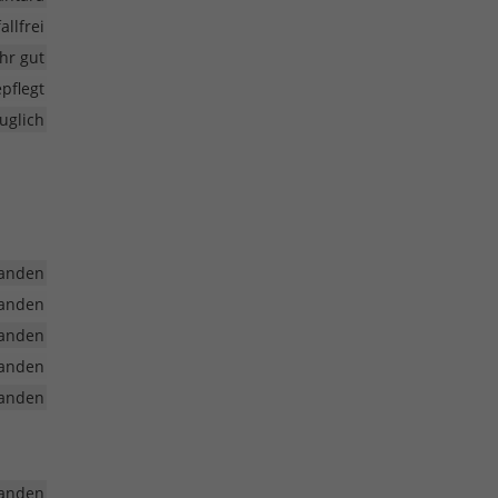
allfrei
ehr gut
pflegt
uglich
anden
anden
anden
anden
anden
anden