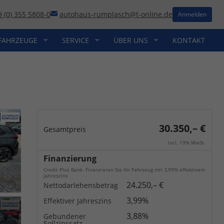
9 (0) 355 5808-0
autohaus-rumplasch@t-online.de
Anmelden
FAHRZEUGE
SERVICE
ÜBER UNS
KONTAKT
30.350,– €
Gesamtpreis
incl. 19% MwSt.
Finanzierung
Credit Plus Bank. Finanzieren Sie Ihr Fahrzeug mit 3,99% effektivem
Jahreszins
24.250,– €
Nettodarlehensbetrag
3,99%
Effektiver Jahreszins
3,88%
Gebundener
Sollzinssatz