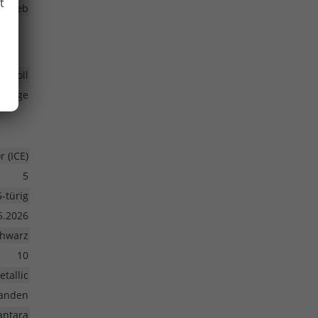
t
ntrieb
,
18 Zoll
lfelge
 (ICE)
5
5-türig
5.2026
hwarz
10
etallic
anden
antara