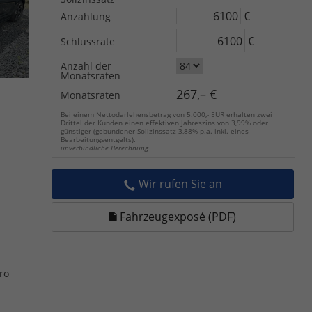
€
Anzahlung
€
Schlussrate
Anzahl der
Monatsraten
267,– €
Monatsraten
Bei einem Nettodarlehensbetrag von 5.000,- EUR erhalten zwei
Drittel der Kunden einen effektiven Jahreszins von 3,99% oder
günstiger (gebundener Sollzinssatz 3,88% p.a. inkl. eines
Bearbeitungsentgelts).
unverbindliche Berechnung
Wir rufen Sie an
Fahrzeugexposé (PDF)
ro