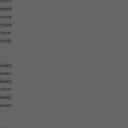
ktrisch
omatik
eizung
rtsitze
Fahrer
rersitz
hscreen
anden
anden
schirm
phones
anden