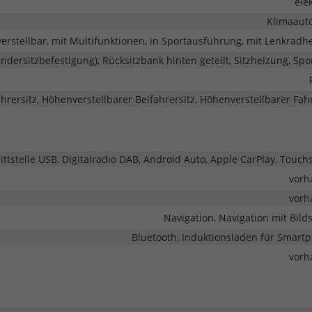
ele
Klimaaut
erstellbar, mit Multifunktionen, in Sportausführung, mit Lenkradh
Kindersitzbefestigung), Rücksitzbank hinten geteilt, Sitzheizung, Spo
ahrersitz, Höhenverstellbarer Beifahrersitz, Höhenverstellbarer Fah
nittstelle USB, Digitalradio DAB, Android Auto, Apple CarPlay, Touc
vorh
vorh
Navigation, Navigation mit Bild
Bluetooth, Induktionsladen für Smart
vorh