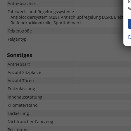
k
Antriebsachse
w
Fahrwerk- und Regelungssysteme
Antiblockiersystem (ABS), Antischlupfregelung (ASR), Elektron
Reifendruckkontrolle, Sportfahrwerk
Felgengröße
D
Felgentyp
Sonstiges
Antriebsart
Anzahl Sitzplätze
Anzahl Türen
Erstzulassung
Innenausstattung
Kilometerstand
Lackierung
Nichtraucher-Fahrzeug
Polsterung