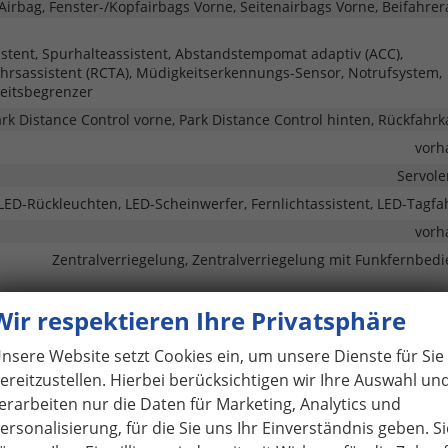
Airbag, Fenster-/Kopfairbags Vorne, Seitenairbags Vorne, Beifahrer
istent, Spurhalteassistent, Abstandstempomat adaptiv (ACC),
hrsassistent (RCTA), Müdigkeitserkennungs-Sensor, Notrufsystem,
eitsbegrenzer
rk Distance Control vorne, Park Distance Control hinten, Rückfahr
vorh
Servol
 LED-Rückleuchten, LED-Scheinwerfer, Fernlichtassistent, LED-Tagfah
vorh
Zentralverriegelung, Zentralverriegelung mit Funkfernbed
Wir respektieren Ihre Privatsphäre
anklappbar, Außenspiegel beheizbar, Außenspiegel elektrisch verst
nsere Website setzt Cookies ein, um unsere Dienste für Sie
Privacy Glass (Heckscheibe und hintere Seitenscheiben abgedu
ereitzustellen. Hierbei berücksichtigen wir Ihre Auswahl un
erarbeiten nur die Daten für Marketing, Analytics und
ersonalisierung, für die Sie uns Ihr Einverständnis geben. Si