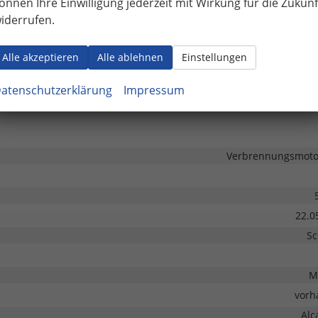
önnen Ihre Einwilligung jederzeit mit Wirkung für die Zukunf
Fronta
iderrufen.
isches Stabilitäts-Programm (ESP), Traktionskontrolle (ASR/CTS/ETS)
Alle akzeptieren
Alle ablehnen
Einstellungen
atenschutzerklärung
Impressum
Leichtmetal
Verbrennungsmotor
22.0
Sc
M
vorh
Alc