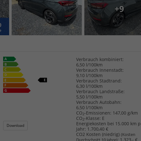
+9
Verbrauch kombiniert:
6,50 l/100km
Verbrauch Innenstadt:
9,10 l/100km
Verbrauch Stadtrand:
6,30 l/100km
Verbrauch Landstraße:
5,50 l/100km
Verbrauch Autobahn:
6,50 l/100km
CO
-Emissionen:
147,00 g/km
2
CO
-Klasse:
E
2
Energiekosten bei 15.000 km p
Download
Jahr:
1.700,40 €
CO2 Kosten (niedrig)
(Kosten
:
1.323,- €
Durchschnitt 10 Jahre)