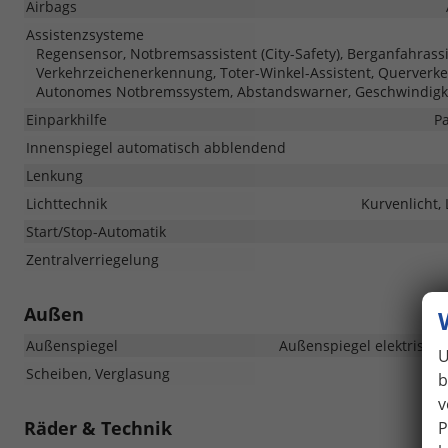
Airbags
Assistenzsysteme
Regensensor, Notbremsassistent (City-Safety), Berganfahrass
Verkehrzeichenerkennung, Toter-Winkel-Assistent, Querverke
Autonomes Notbremssystem, Abstandswarner, Geschwindigk
Einparkhilfe
Pa
Innenspiegel automatisch abblendend
Lenkung
Lichttechnik
Kurvenlicht,
Start/Stop-Automatik
Zentralverriegelung
Außen
Außenspiegel
Außenspiegel elektrisch 
U
Scheiben, Verglasung
b
v
Räder & Technik
P