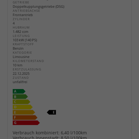
GETRIEBE
Doppelkupplungsgetriebe (DSG)
ANTRIEBSACHSE
Frontantrieb
ZYLINDER
4
HUBRAUM
1.482 ccm
LEISTUNG
103 kW (140 PS)
KRAFTSTOFF
Benzin
KATEGORIE
Limousine
KILOMETERSTAND
10 km
ERSTZULASSUNG
22.12.2025
ZUSTAND
unfallfrei
Verbrauch kombiniert:
6,40 l/100km
Verbrauch Innenstadt:
8,50 l/100km