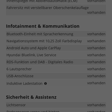
Innenspiegel mit Abblendautomatik (ECM)
vorhanden
Fahrersitz mit verstellbarer Oberschenkelauflage
vorhanden
Infotainment & Kommunikation
Bluetooth-Einheit mit Spracherkennung
vorhanden
Navigationssystem mit 10,25 Zoll Farbdisplay
vorhanden
Android Auto und Apple CarPlay
vorhanden
Hyundai Bluelink, Live Service
vorhanden
RDS-Funktion und DAB - Digitales Radio
vorhanden
6 Lautsprecher
vorhanden
USB-Anschlüsse
vorhanden
kabelloses
vorhanden
Induktive Ladestation
Laden
des
Sicherheit & Assistenz
Smartphones
Lichtsensor
vorhanden
Parksensoren vorne und hinten
vorhanden