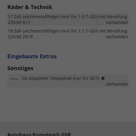
Räder & Technik
17 Zoll Leichtmetallfelgen (nur für 1.0 T-GDI) mit Bereifung
225/45 R17
vorhanden
18 Zoll Leichtmetallfelgen (nur für 1.5 T-GDI) mit Bereifung
225/40 ZR18
vorhanden
Eingebaute Extras
Sonstiges
mit
O2 Adaptiver Tempomat (nur für DCT)
Extra
Abstandsregel
vorhanden
(SCC)
und
Notbremsassis
1.5
(FCA
1.5)
Autohaus Rumplasch GbR