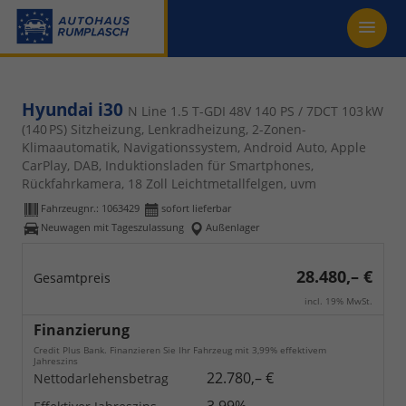
Hyundai i30
N Line 1.5 T-GDI 48V 140 PS / 7DCT 103 kW
(140 PS) Sitzheizung, Lenkradheizung, 2-Zonen-
Klimaautomatik, Navigationssystem, Android Auto, Apple
CarPlay, DAB, Induktionsladen für Smartphones,
Rückfahrkamera, 18 Zoll Leichtmetallfelgen, uvm
Fahrzeugnr.:
1063429
sofort lieferbar
Neuwagen mit Tageszulassung
Außenlager
28.480,– €
Gesamtpreis
incl. 19% MwSt.
Finanzierung
Credit Plus Bank. Finanzieren Sie Ihr Fahrzeug mit 3,99% effektivem
Jahreszins
22.780,– €
Nettodarlehensbetrag