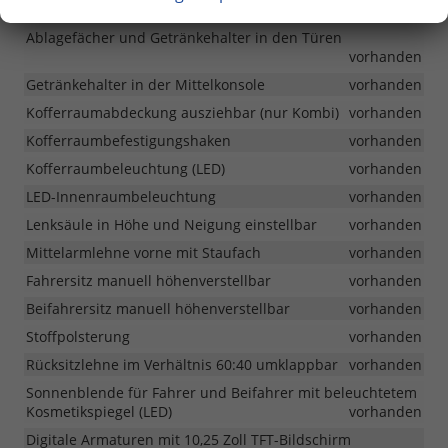
12V-Anschluss (Mittelkonsole und Kofferraum)
vorhanden
Ablagefächer und Getränkehalter in den Türen
vorhanden
Getränkehalter in der Mittelkonsole
vorhanden
Kofferraumabdeckung ausziehbar (nur Kombi)
vorhanden
Kofferraumbefestigungshaken
vorhanden
Kofferraumbeleuchtung (LED)
vorhanden
LED-Innenraumbeleuchtung
vorhanden
Lenksäule in Höhe und Neigung einstellbar
vorhanden
Mittelarmlehne vorne mit Staufach
vorhanden
Fahrersitz manuell höhenverstellbar
vorhanden
Beifahrersitz manuell höhenverstellbar
vorhanden
Stoffpolsterung
vorhanden
Rücksitzlehne im Verhältnis 60:40 umklappbar
vorhanden
Sonnenblende für Fahrer und Beifahrer mit beleuchtetem
Kosmetikspiegel (LED)
vorhanden
Digitale Armaturen mit 10,25 Zoll TFT-Bildschirm