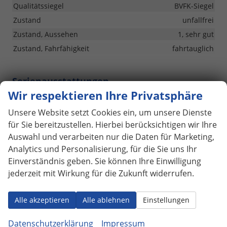
Qualitätssiegel
BVFK-Siegel
Zustand
unfallfrei
Zustand, Aussehen
1, sehr gut
Zustand, Fahrfähigkeit
fahrtauglich
Serienausstattungen
Wir respektieren Ihre Privatsphäre
Pakete
Unsere Website setzt Cookies ein, um unsere Dienste
Winterpaket: Lenkrad beheizbar, Sitzheizung für Fahrer
für Sie bereitzustellen. Hierbei berücksichtigen wir Ihre
und Beifahrer
vorhanden
Auswahl und verarbeiten nur die Daten für Marketing,
N Line Interieur Paket: N Line Lederschaltknauf, N Line
Analytics und Personalisierung, für die Sie uns Ihr
Sportlenkrad, Sportpedale in Aluminiumoptik
vorhanden
Einverständnis geben. Sie können Ihre Einwilligung
jederzeit mit Wirkung für die Zukunft widerrufen.
Innen
Kopfstützen vorne höhen- und längsverstellbar
Alle akzeptieren
Alle ablehnen
Einstellungen
vorhanden
Kopfstützen hinten höhenverstellbar (3 Stück)
vorhanden
Datenschutzerklärung
Impressum