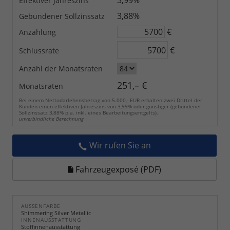
3,99%
Effektiver Jahreszins
3,88%
Gebundener Sollzinssatz
€
Anzahlung
€
Schlussrate
Anzahl der Monatsraten
251,– €
Monatsraten
Bei einem Nettodarlehensbetrag von 5.000,- EUR erhalten zwei Drittel der
Kunden einen effektiven Jahreszins von 3,99% oder günstiger (gebundener
Sollzinssatz 3,88% p.a. inkl. eines Bearbeitungsentgelts).
unverbindliche Berechnung
Wir rufen Sie an
Fahrzeugexposé (PDF)
AUSSENFARBE
Shimmering Silver Metallic
INNENAUSSTATTUNG
Stoffinnenausstattung