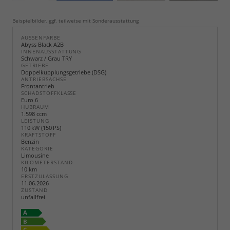
Beispielbilder, ggf. teilweise mit Sonderausstattung
AUSSENFARBE
Abyss Black A2B
INNENAUSSTATTUNG
Schwarz / Grau TRY
GETRIEBE
Doppelkupplungsgetriebe (DSG)
ANTRIEBSACHSE
Frontantrieb
SCHADSTOFFKLASSE
Euro 6
HUBRAUM
1.598 ccm
LEISTUNG
110 kW (150 PS)
KRAFTSTOFF
Benzin
KATEGORIE
Limousine
KILOMETERSTAND
10 km
ERSTZULASSUNG
11.06.2026
ZUSTAND
unfallfrei