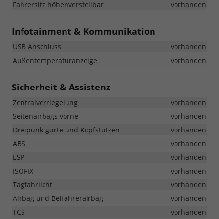
Fahrersitz höhenverstellbar
vorhanden
Infotainment & Kommunikation
USB Anschluss
vorhanden
Außentemperaturanzeige
vorhanden
Sicherheit & Assistenz
Zentralverriegelung
vorhanden
Seitenairbags vorne
vorhanden
Dreipunktgurte und Kopfstützen
vorhanden
ABS
vorhanden
ESP
vorhanden
ISOFIX
vorhanden
Tagfahrlicht
vorhanden
Airbag und Beifahrerairbag
vorhanden
TCS
vorhanden