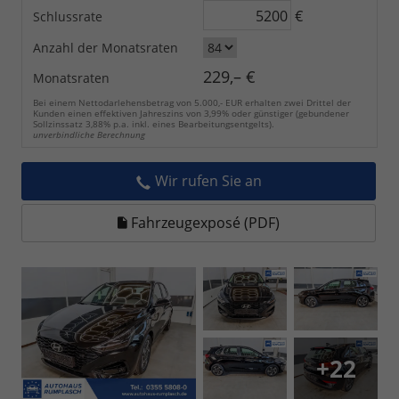
€
Schlussrate
Anzahl der Monatsraten
229,– €
Monatsraten
Bei einem Nettodarlehensbetrag von 5.000,- EUR erhalten zwei Drittel der
Kunden einen effektiven Jahreszins von 3,99% oder günstiger (gebundener
Sollzinssatz 3,88% p.a. inkl. eines Bearbeitungsentgelts).
unverbindliche Berechnung
Wir rufen Sie an
Fahrzeugexposé (PDF)
+22