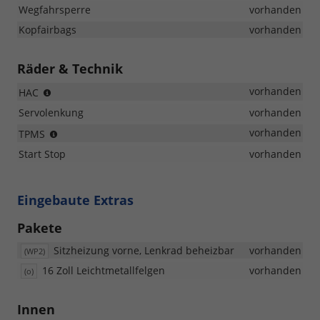
Wegfahrsperre
vorhanden
Kopfairbags
vorhanden
Räder & Technik
Berganfahrhilfe
vorhanden
HAC
Servolenkung
vorhanden
Reifendruckkontrolle
vorhanden
TPMS
Start Stop
vorhanden
Eingebaute Extras
Pakete
Sitzheizung vorne, Lenkrad beheizbar
vorhanden
(WP2)
16 Zoll Leichtmetallfelgen
vorhanden
(o)
Innen