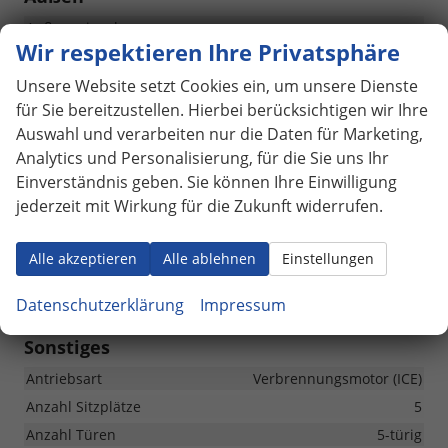
Außenspiegel
Außenspiegel beheizbar, Außenspiegel elektrisch
Wir respektieren Ihre Privatsphäre
verstellbar
Unsere Website setzt Cookies ein, um unsere Dienste
für Sie bereitzustellen. Hierbei berücksichtigen wir Ihre
Räder & Technik
Auswahl und verarbeiten nur die Daten für Marketing,
Antriebsachse
Frontantrieb
Analytics und Personalisierung, für die Sie uns Ihr
Fahrwerk- und Regelungssysteme
Einverständnis geben. Sie können Ihre Einwilligung
Antiblockiersystem (ABS), Antischlupfregelung (ASR),
jederzeit mit Wirkung für die Zukunft widerrufen.
Elektronisches Stabilitäts-Programm (ESP),
Traktionskontrolle (ASR/CTS/ETS), Reifendruckkontrolle
Alle akzeptieren
Alle ablehnen
Einstellungen
Felgengröße
16 Zoll
Felgentyp
Leichtmetallfelge
Datenschutzerklärung
Impressum
Sonstiges
Antriebsart
Verbrennungsmotor (ICE)
Anzahl Sitzplätze
5
Anzahl Türen
5-türig