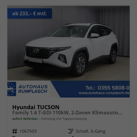
ab 233,– € mtl.
Hyundai TUCSON
Family 1.6 T-GDI 110kW, 2-Zonen Klimaautomatik, Sitzheizung, AppleCarPlay&Android Auto, Freisprecheinrichtung, Radio DAB, Verkehrszeichenerkennung, Rückfahrkamera, eCall Notrufsystem, 17 Zoll Leichtmetallfelgen, uvm.
sofort lieferbar
Fahrzeug mit Tageszulassung
Fahrzeugnr.
1067503
Getriebe
Schalt. 6-Gang