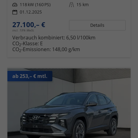
Leistung
118 kW (160 PS)
Kilometerstand
15 km
01.12.2025
27.100,– €
Details
incl. 19% MwSt.
Verbrauch kombiniert:
6,50 l/100km
CO
-Klasse:
E
2
CO
-Emissionen:
148,00 g/km
2
ab 253,– € mtl.