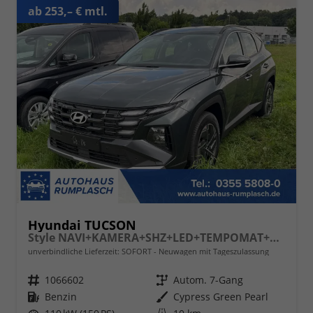
ab 253,– € mtl.
Hyundai TUCSON
Style NAVI+KAMERA+SHZ+LED+TEMPOMAT+17" ALU+PDC
unverbindliche Lieferzeit: SOFORT
Neuwagen mit Tageszulassung
Fahrzeugnr.
1066602
Getriebe
Autom. 7-Gang
Kraftstoff
Benzin
Außenfarbe
Cypress Green Pearl