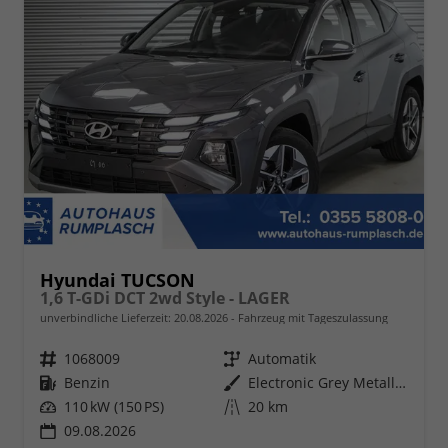
Hyundai TUCSON
1,6 T-GDi DCT 2wd Style - LAGER
unverbindliche Lieferzeit:
20.08.2026
Fahrzeug mit Tageszulassung
Fahrzeugnr.
1068009
Getriebe
Automatik
Kraftstoff
Benzin
Außenfarbe
Electronic Grey Metallic ()
Leistung
110 kW (150 PS)
Kilometerstand
20 km
09.08.2026