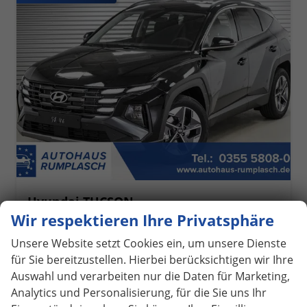
Hyundai TUCSON
1,6 T-GDi DCT 2wd Style - LAGER
Wir respektieren Ihre Privatsphäre
unverbindliche Lieferzeit:
20.08.2026
Fahrzeug mit Tageszulassung
Unsere Website setzt Cookies ein, um unsere Dienste
Fahrzeugnr.
1067968
Getriebe
Automatik
für Sie bereitzustellen. Hierbei berücksichtigen wir Ihre
Kraftstoff
Benzin
Außenfarbe
Abyss Black Pearl Metallic ()
Auswahl und verarbeiten nur die Daten für Marketing,
Leistung
110 kW (150 PS)
Kilometerstand
20 km
Analytics und Personalisierung, für die Sie uns Ihr
09.08.2026