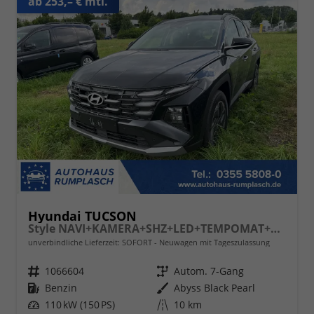
ab 253,– € mtl.
Hyundai TUCSON
Style NAVI+KAMERA+SHZ+LED+TEMPOMAT+17" ALU+PDC
unverbindliche Lieferzeit: SOFORT
Neuwagen mit Tageszulassung
Fahrzeugnr.
1066604
Getriebe
Autom. 7-Gang
Kraftstoff
Benzin
Außenfarbe
Abyss Black Pearl
Leistung
110 kW (150 PS)
Kilometerstand
10 km