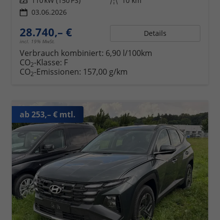
Leistung
110 kW (150 PS)
Kilometerstand
10 km
03.06.2026
28.740,– €
Details
incl. 19% MwSt.
Verbrauch kombiniert:
6,90 l/100km
CO
-Klasse:
F
2
CO
-Emissionen:
157,00 g/km
2
ab 253,– € mtl.