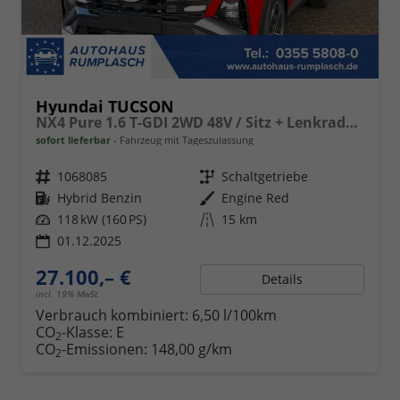
Hyundai TUCSON
NX4 Pure 1.6 T-GDI 2WD 48V / Sitz + Lenkradheiz. LED Tempomat Alu 17"
sofort lieferbar
Fahrzeug mit Tageszulassung
Fahrzeugnr.
1068085
Getriebe
Schaltgetriebe
Kraftstoff
Hybrid Benzin
Außenfarbe
Engine Red
Leistung
118 kW (160 PS)
Kilometerstand
15 km
01.12.2025
27.100,– €
Details
incl. 19% MwSt.
Verbrauch kombiniert:
6,50 l/100km
CO
-Klasse:
E
2
CO
-Emissionen:
148,00 g/km
2