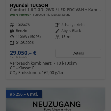
Hyundai TUCSON
Comfort 1.6 T-GDI 2WD / LED PDC V&H + Kamera Sitz Lenkradheizung Alu 18"
sofort lieferbar
Fahrzeug mit Tageszulassung
Fahrzeugnr.
1068478
Getriebe
Schaltgetriebe
Kraftstoff
Benzin
Außenfarbe
Abyss Black
Leistung
110 kW (150 PS)
Kilometerstand
15 km
01.03.2026
29.050,– €
Details
incl. 19% MwSt.
Verbrauch kombiniert:
7,10 l/100km
CO
-Klasse:
F
2
CO
-Emissionen:
162,00 g/km
2
ab 256,– € mtl.