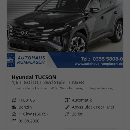
Hyundai TUCSON
1,6 T-GDi DCT 2wd Style - LAGER
unverbindliche Lieferzeit:
20.08.2026
Fahrzeug mit Tageszulassung
Fahrzeugnr.
1068106
Getriebe
Automatik
Kraftstoff
Benzin
Außenfarbe
Abyss Black Pearl Metallic ()
Leistung
110 kW (150 PS)
Kilometerstand
20 km
09.08.2026