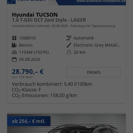
Hyundai TUCSON
1,6 T-GDi DCT 2wd Style - LAGER
unverbindliche Lieferzeit:
20.08.2026
Fahrzeug mit Tageszulassung
Fahrzeugnr.
1068010
Getriebe
Automatik
Kraftstoff
Benzin
Außenfarbe
Electronic Grey Metallic ()
Leistung
110 kW (150 PS)
Kilometerstand
20 km
09.08.2026
28.790,– €
Details
incl. 19% MwSt.
Verbrauch kombiniert:
9,40 l/100km
CO
-Klasse:
F
2
CO
-Emissionen:
158,00 g/km
2
ab 254,– € mtl.