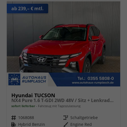
ab 239,– € mtl.
Hyundai TUCSON
NX4 Pure 1.6 T-GDI 2WD 48V / Sitz + Lenkradheiz. LED Tempomat Alu 17"
sofort lieferbar
Fahrzeug mit Tageszulassung
Fahrzeugnr.
1068088
Getriebe
Schaltgetriebe
Kraftstoff
Hybrid Benzin
Außenfarbe
Engine Red