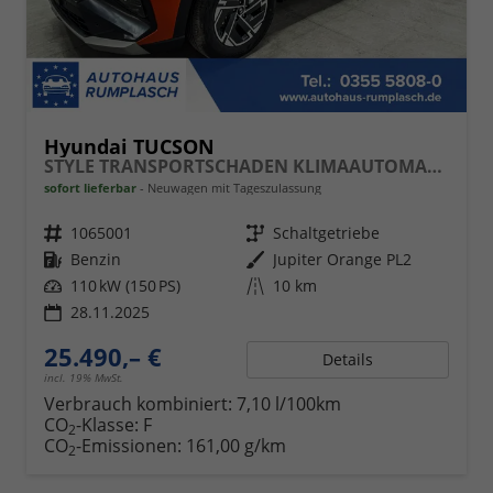
Hyundai TUCSON
STYLE TRANSPORTSCHADEN KLIMAAUTOMATIK TOTWINKEL NAVI SHZ RFK PDC
sofort lieferbar
Neuwagen mit Tageszulassung
Fahrzeugnr.
1065001
Getriebe
Schaltgetriebe
Kraftstoff
Benzin
Außenfarbe
Jupiter Orange PL2
Leistung
110 kW (150 PS)
Kilometerstand
10 km
28.11.2025
25.490,– €
Details
incl. 19% MwSt.
Verbrauch kombiniert:
7,10 l/100km
CO
-Klasse:
F
2
CO
-Emissionen:
161,00 g/km
2