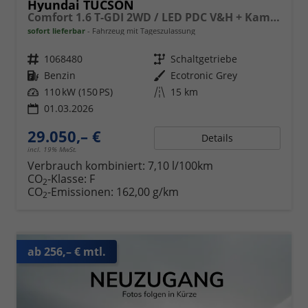
Hyundai TUCSON
Comfort 1.6 T-GDI 2WD / LED PDC V&H + Kamera Sitz Lenkradheizung Alu 18"
sofort lieferbar
Fahrzeug mit Tageszulassung
Fahrzeugnr.
1068480
Getriebe
Schaltgetriebe
Kraftstoff
Benzin
Außenfarbe
Ecotronic Grey
Leistung
110 kW (150 PS)
Kilometerstand
15 km
01.03.2026
29.050,– €
Details
incl. 19% MwSt.
Verbrauch kombiniert:
7,10 l/100km
CO
-Klasse:
F
2
CO
-Emissionen:
162,00 g/km
2
ab 256,– € mtl.