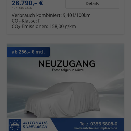
28.790,– €
Details
incl. 19% MwSt.
Verbrauch kombiniert:
9,40 l/100km
CO
-Klasse:
F
2
CO
-Emissionen:
158,00 g/km
2
ab 256,– € mtl.