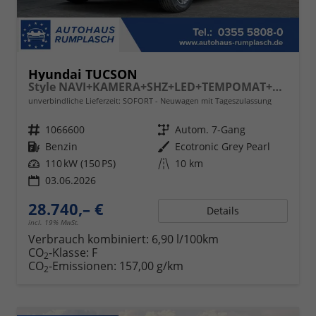
Hyundai TUCSON
Style NAVI+KAMERA+SHZ+LED+TEMPOMAT+17" ALU+PDC
unverbindliche Lieferzeit: SOFORT
Neuwagen mit Tageszulassung
Fahrzeugnr.
1066600
Getriebe
Autom. 7-Gang
Kraftstoff
Benzin
Außenfarbe
Ecotronic Grey Pearl
Leistung
110 kW (150 PS)
Kilometerstand
10 km
03.06.2026
28.740,– €
Details
incl. 19% MwSt.
Verbrauch kombiniert:
6,90 l/100km
CO
-Klasse:
F
2
CO
-Emissionen:
157,00 g/km
2