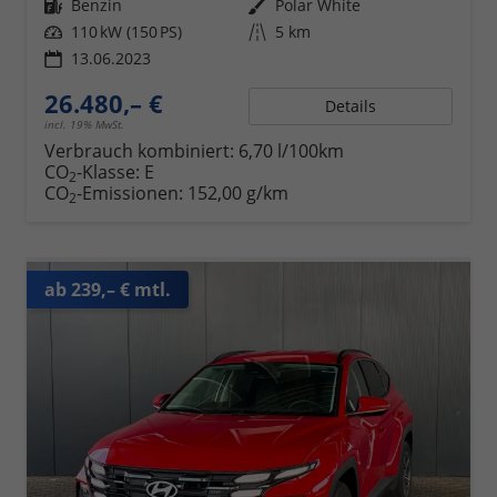
Kraftstoff
Benzin
Außenfarbe
Polar White
Leistung
110 kW (150 PS)
Kilometerstand
5 km
13.06.2023
26.480,– €
Details
incl. 19% MwSt.
Verbrauch kombiniert:
6,70 l/100km
CO
-Klasse:
E
2
CO
-Emissionen:
152,00 g/km
2
ab 239,– € mtl.