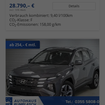
28.790,– €
Details
incl. 19% MwSt.
Verbrauch kombiniert:
9,40 l/100km
CO
-Klasse:
F
2
CO
-Emissionen:
158,00 g/km
2
ab 254,– € mtl.