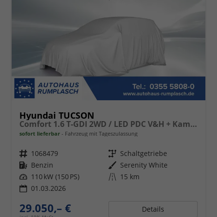
Hyundai TUCSON
Comfort 1.6 T-GDI 2WD / LED PDC V&H + Kamera Sitz Lenkradheizung Alu 18"
sofort lieferbar
Fahrzeug mit Tageszulassung
Fahrzeugnr.
1068479
Getriebe
Schaltgetriebe
Kraftstoff
Benzin
Außenfarbe
Serenity White
Leistung
110 kW (150 PS)
Kilometerstand
15 km
01.03.2026
29.050,– €
Details