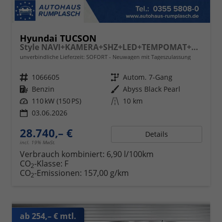
Hyundai TUCSON
Style NAVI+KAMERA+SHZ+LED+TEMPOMAT+17" ALU+PDC
unverbindliche Lieferzeit: SOFORT
Neuwagen mit Tageszulassung
Fahrzeugnr.
1066605
Getriebe
Autom. 7-Gang
Kraftstoff
Benzin
Außenfarbe
Abyss Black Pearl
Leistung
110 kW (150 PS)
Kilometerstand
10 km
03.06.2026
28.740,– €
Details
incl. 19% MwSt.
Verbrauch kombiniert:
6,90 l/100km
CO
-Klasse:
F
2
CO
-Emissionen:
157,00 g/km
2
ab 254,– € mtl.