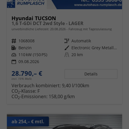
Hyundai TUCSON
1,6 T-GDi DCT 2wd Style - LAGER
unverbindliche Lieferzeit:
20.08.2026
Fahrzeug mit Tageszulassung
Fahrzeugnr.
1068008
Getriebe
Automatik
Kraftstoff
Benzin
Außenfarbe
Electronic Grey Metallic ()
Leistung
110 kW (150 PS)
Kilometerstand
20 km
09.08.2026
28.790,– €
Details
incl. 19% MwSt.
Verbrauch kombiniert:
9,40 l/100km
CO
-Klasse:
F
2
CO
-Emissionen:
158,00 g/km
2
ab 254,– € mtl.