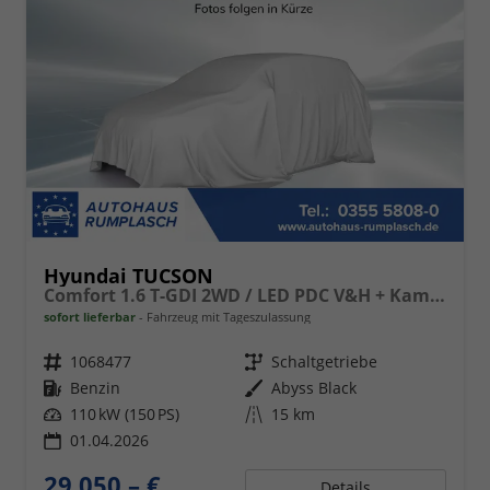
Hyundai TUCSON
Comfort 1.6 T-GDI 2WD / LED PDC V&H + Kamera Sitz Lenkradheizung Alu 18"
sofort lieferbar
Fahrzeug mit Tageszulassung
Fahrzeugnr.
1068477
Getriebe
Schaltgetriebe
Kraftstoff
Benzin
Außenfarbe
Abyss Black
Leistung
110 kW (150 PS)
Kilometerstand
15 km
01.04.2026
29.050,– €
Details