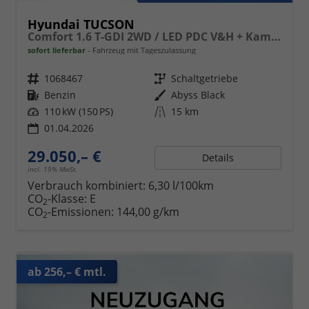
Hyundai TUCSON
Comfort 1.6 T-GDI 2WD / LED PDC V&H + Kamera Sitz Lenkradheizung Alu 18"
sofort lieferbar
Fahrzeug mit Tageszulassung
Fahrzeugnr.
1068467
Getriebe
Schaltgetriebe
Kraftstoff
Benzin
Außenfarbe
Abyss Black
Leistung
110 kW (150 PS)
Kilometerstand
15 km
01.04.2026
29.050,– €
Details
incl. 19% MwSt.
Verbrauch kombiniert:
6,30 l/100km
CO
-Klasse:
E
2
CO
-Emissionen:
144,00 g/km
2
ab 256,– € mtl.