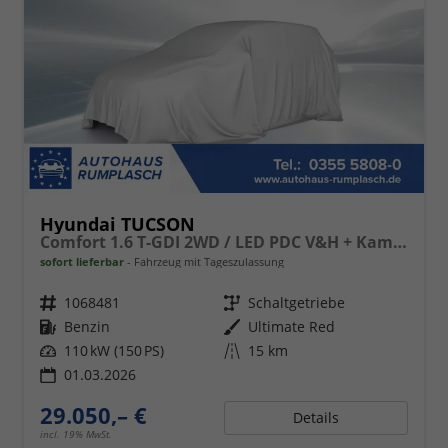
Hyundai TUCSON
Comfort 1.6 T-GDI 2WD / LED PDC V&H + Kamera Sitz Lenkradheizung Alu 18"
sofort lieferbar
Fahrzeug mit Tageszulassung
Fahrzeugnr.
1068481
Getriebe
Schaltgetriebe
Kraftstoff
Benzin
Außenfarbe
Ultimate Red
Leistung
110 kW (150 PS)
Kilometerstand
15 km
01.03.2026
29.050,– €
Details
incl. 19% MwSt.