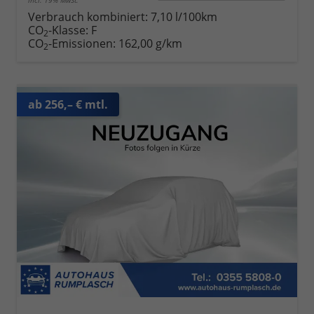
incl. 19% MwSt.
Verbrauch kombiniert:
7,10 l/100km
CO
-Klasse:
F
2
CO
-Emissionen:
162,00 g/km
2
ab 256,– € mtl.