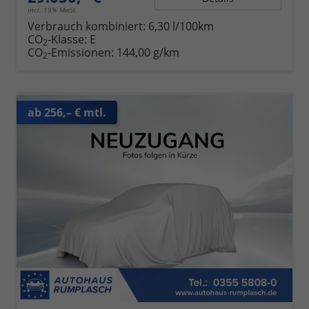
incl. 19% MwSt.
Verbrauch kombiniert:
6,30 l/100km
CO
-Klasse:
E
2
CO
-Emissionen:
144,00 g/km
2
ab 256,– € mtl.