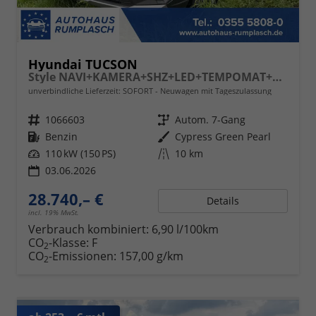
Hyundai TUCSON
Style NAVI+KAMERA+SHZ+LED+TEMPOMAT+17" ALU+PDC
unverbindliche Lieferzeit: SOFORT
Neuwagen mit Tageszulassung
Fahrzeugnr.
1066603
Getriebe
Autom. 7-Gang
Kraftstoff
Benzin
Außenfarbe
Cypress Green Pearl
Leistung
110 kW (150 PS)
Kilometerstand
10 km
03.06.2026
28.740,– €
Details
incl. 19% MwSt.
Verbrauch kombiniert:
6,90 l/100km
CO
-Klasse:
F
2
CO
-Emissionen:
157,00 g/km
2