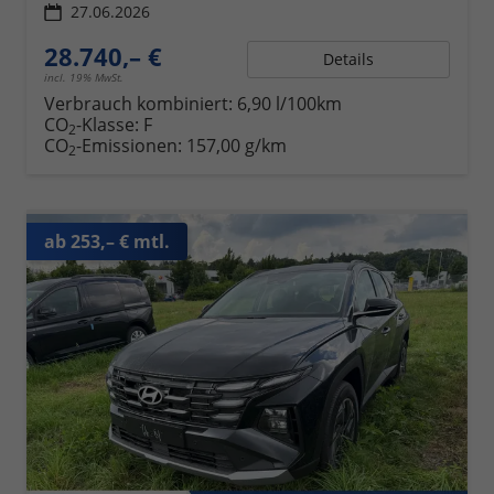
27.06.2026
28.740,– €
Details
incl. 19% MwSt.
Verbrauch kombiniert:
6,90 l/100km
CO
-Klasse:
F
2
CO
-Emissionen:
157,00 g/km
2
ab 253,– € mtl.