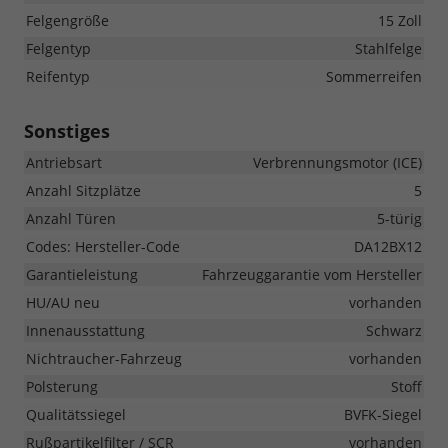
Felgengröße
15 Zoll
Felgentyp
Stahlfelge
Reifentyp
Sommerreifen
Sonstiges
Antriebsart
Verbrennungsmotor (ICE)
Anzahl Sitzplätze
5
Anzahl Türen
5-türig
Codes: Hersteller-Code
DA12BX12
Garantieleistung
Fahrzeuggarantie vom Hersteller
HU/AU neu
vorhanden
Innenausstattung
Schwarz
Nichtraucher-Fahrzeug
vorhanden
Polsterung
Stoff
Qualitätssiegel
BVFK-Siegel
Rußpartikelfilter / SCR
vorhanden