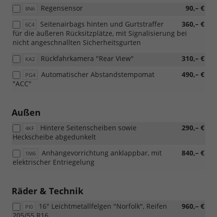
Cockpit
Regensensor
90,– €
8N6
Pro")
Seitenairbags hinten und Gurtstraffer
360,– €
6C4
für die äußeren Rücksitzplätze, mit Signalisierung bei
nicht angeschnallten Sicherheitsgurten
Rückfahrkamera "Rear View"
310,– €
KA2
Automatischer Abstandstempomat
490,– €
PG4
"ACC"
Außen
Hintere Seitenscheiben sowie
290,– €
4KF
Heckscheibe abgedunkelt
Anhängevorrichtung anklappbar, mit
840,– €
1M6
elektrischer Entriegelung
Räder & Technik
16" Leichtmetallfelgen "Norfolk", Reifen
960,– €
PI0
205/55 R16