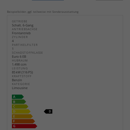
Beispielbilder, ggf. teilweise mit Sonderausstattung
GETRIEBE
Schalt. 6-Gang
ANTRIEBSACHSE
Frontantrieb
ZYLINDER
4
PARTIKELFILTER
1
SCHADSTOFFKLASSE
Euro 6 EB
HUBRAUM
1.498 ccm
LEISTUNG
85 kW (116 PS)
KRAFTSTOFF
Benzin
KATEGORIE
Limousine