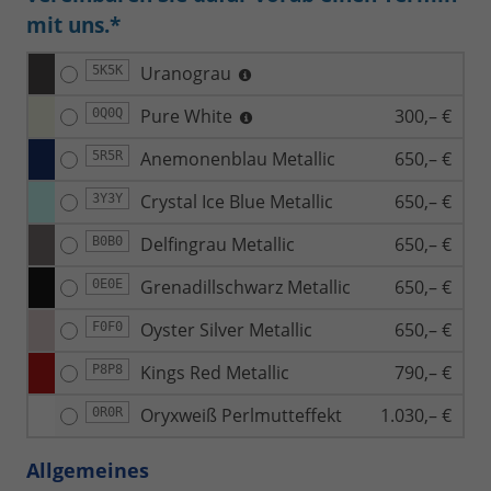
mit uns.*
Uranograu
5K5K
Pure White
300,– €
0Q0Q
Anemonenblau Metallic
650,– €
5R5R
Crystal Ice Blue Metallic
650,– €
3Y3Y
Delfingrau Metallic
650,– €
B0B0
Grenadillschwarz Metallic
650,– €
0E0E
Oyster Silver Metallic
650,– €
F0F0
Kings Red Metallic
790,– €
P8P8
Oryxweiß Perlmutteffekt
1.030,– €
0R0R
Allgemeines