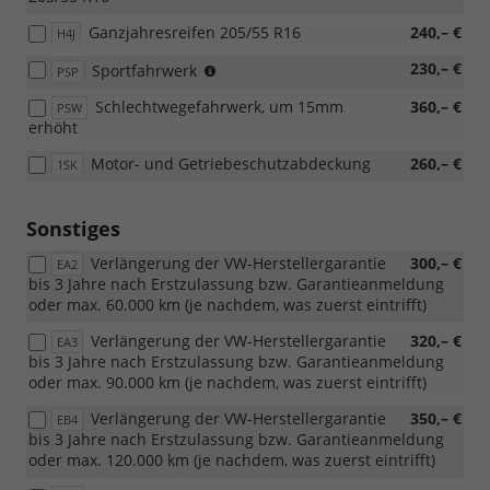
Ganzjahresreifen 205/55 R16
240,– €
H4J
(nicht
230,– €
Sportfahrwerk
PSP
für
Schlechtwegefahrwerk, um 15mm
360,– €
PSW
2.0
erhöht
TDI
85
Motor- und Getriebeschutzabdeckung
260,– €
1SK
kW)
Sonstiges
Verlängerung der VW-Herstellergarantie
300,– €
EA2
bis 3 Jahre nach Erstzulassung bzw. Garantieanmeldung
oder max. 60.000 km (je nachdem, was zuerst eintrifft)
Verlängerung der VW-Herstellergarantie
320,– €
EA3
bis 3 Jahre nach Erstzulassung bzw. Garantieanmeldung
oder max. 90.000 km (je nachdem, was zuerst eintrifft)
Verlängerung der VW-Herstellergarantie
350,– €
EB4
bis 3 Jahre nach Erstzulassung bzw. Garantieanmeldung
oder max. 120.000 km (je nachdem, was zuerst eintrifft)