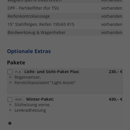
OPF - Partikelfilter (für TSI)
vorhanden
Reifenkontrollanzeige
vorhanden
15" Stahlfelgen, Reifen 195/65 R15
vorhanden
Bordwerkzeug & Wagenheber
vorhanden
Optionale Extras
Pakete
Licht- und Sicht-Paket Plus:
230,– €
PLB
Regensensor,
Fernlichtassistent "Light Assist"
Winter-Paket:
430,– €
WW1
Sitzheizung vorne,
Lenkradheizung
(Serie
für