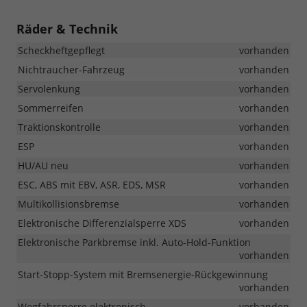
Räder & Technik
Scheckheftgepflegt
vorhanden
Nichtraucher-Fahrzeug
vorhanden
Servolenkung
vorhanden
Sommerreifen
vorhanden
Traktionskontrolle
vorhanden
ESP
vorhanden
HU/AU neu
vorhanden
ESC, ABS mit EBV, ASR, EDS, MSR
vorhanden
Multikollisionsbremse
vorhanden
Elektronische Differenzialsperre XDS
vorhanden
Elektronische Parkbremse inkl. Auto-Hold-Funktion
vorhanden
Start-Stopp-System mit Bremsenergie-Rückgewinnung
vorhanden
Wegfahrsperre elektronisch
vorhanden