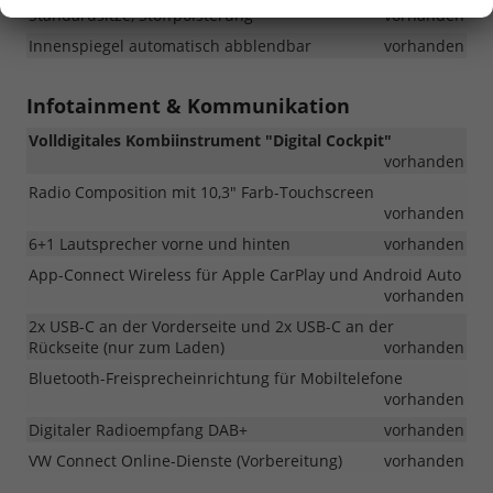
Standardsitze, Stoffpolsterung
vorhanden
Innenspiegel automatisch abblendbar
vorhanden
Infotainment & Kommunikation
Volldigitales Kombiinstrument "Digital Cockpit"
vorhanden
Radio Composition mit 10,3" Farb-Touchscreen
vorhanden
6+1 Lautsprecher vorne und hinten
vorhanden
App-Connect Wireless für Apple CarPlay und Android Auto
vorhanden
2x USB-C an der Vorderseite und 2x USB-C an der
Rückseite (nur zum Laden)
vorhanden
Bluetooth-Freisprecheinrichtung für Mobiltelefone
vorhanden
Digitaler Radioempfang DAB+
vorhanden
VW Connect Online-Dienste (Vorbereitung)
vorhanden