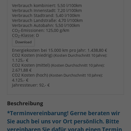
Verbrauch kombiniert:
5,50 l/100km
Verbrauch Innenstadt:
7,20 l/100km
Verbrauch Stadtrand:
5,40 l/100km
Verbrauch Landstraße:
4,70 l/100km
Verbrauch Autobahn:
5,50 l/100km
CO
-Emissionen:
125,00 g/km
2
CO
-Klasse:
D
2
Download
Energiekosten bei 15.000 km pro Jahr:
1.438,80 €
CO2 Kosten (niedrig)
:
(Kosten Durchschnitt 10 Jahre)
1.125,- €
CO2 Kosten (mittel)
:
(Kosten Durchschnitt 10 Jahre)
2.671,88 €
CO2 Kosten (hoch)
:
(Kosten Durchschnitt 10 Jahre)
4.125,- €
Jahressteuer:
92,- €
Beschreibung
*Terminvereinbarung! Gerne beraten wir
Sie auch bei uns vor Ort persönlich. Bitte
vereinbaren Sie dafür vorab einen Termin