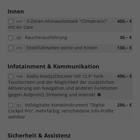
eTSI)
Innen
3-Zonen-Klimaautomatik "Climatronic"
450,– €
KH7
mit Air Care
Raucherausführung
30,– €
9JB
Textilfußmatten vorne und hinten
130,– €
0TD
Infotainment & Kommunikation
Radio Ready2Discover mit 12,9" Farb-
490,– €
RBB
Touchscreen und der Möglichkeit der zusätzlichen
Aktivierung von Navigation und anderen Funktionen
(Nur
(gegen Aufpreis!), Streaming und Internet
in
Volldigitales Kombiinstrument "Digital
290,– €
7J2
Verbindung
Cockpit Pro", mehrfarbig, verschiedene Info-Profile
mit
wählbar
[7J2]
Volldigitales
Kombiinstrument
Sicherheit & Assistenz
"Digital