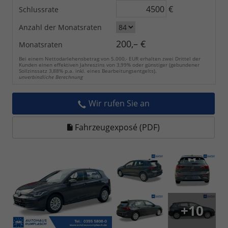
€
Schlussrate
Anzahl der Monatsraten
200,– €
Monatsraten
Bei einem Nettodarlehensbetrag von 5.000,- EUR erhalten zwei Drittel der
Kunden einen effektiven Jahreszins von 3,99% oder günstiger (gebundener
Sollzinssatz 3,88% p.a. inkl. eines Bearbeitungsentgelts).
unverbindliche Berechnung
Wir rufen Sie an
Fahrzeugexposé (PDF)
+10