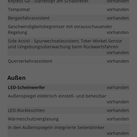
Keyless Go - Startknopf am Schalthebel
vorhanden
Tempomat
vorhanden
Berganfahrassistent
vorhanden
Geschwindigkeitsbegrenzer mit vorausschauender
Regelung
vorhanden
Side Assist - Spurwechselassistent, Toter-Winkel-Sensor
und Umgebungsüberwachung beim Rückwärtsfahren
vorhanden
Querverkehrassistent
vorhanden
Außen
LED-Scheinwerfer
vorhanden
Außenspiegel elektrisch einstell- und beheizbar
vorhanden
LED-Rückleuchten
vorhanden
Wärmeschutzverglasung
vorhanden
In den Außenspiegeln integrierte Seitenblinker
vorhanden