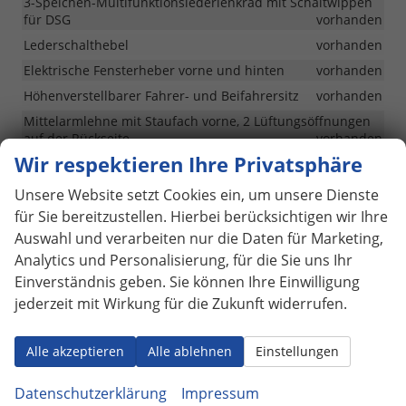
3-Speichen-Multifunktionslederlenkrad mit Schaltwippen
für DSG
vorhanden
Lederschalthebel
vorhanden
Elektrische Fensterheber vorne und hinten
vorhanden
Höhenverstellbarer Fahrer- und Beifahrersitz
vorhanden
Mittelarmlehne mit Staufach vorne, 2 Lüftungsöffnungen
auf der Rückseite
vorhanden
Wir respektieren Ihre Privatsphäre
Dekoreinlagen "Nature Cross Brushed" für
Instrumententafel und Türverkleidungen vorn
vorhanden
Unsere Website setzt Cookies ein, um unsere Dienste
Rücksitzlehnen asymmetrisch geteilt und umklappbar
für Sie bereitzustellen. Hierbei berücksichtigen wir Ihre
vorhanden
Auswahl und verarbeiten nur die Daten für Marketing,
2 LED-Leseleuchten vorn und 2 hinten
vorhanden
Analytics und Personalisierung, für die Sie uns Ihr
Make-up-Spiegel in den Sonnenblenden
vorhanden
Einverständnis geben. Sie können Ihre Einwilligung
Stauraum in den vorderen und hinteren Türen
jederzeit mit Wirkung für die Zukunft widerrufen.
vorhanden
Gepäckraumabdeckung und Beleuchtung
vorhanden
Alle akzeptieren
Alle ablehnen
Einstellungen
12V-Steckdose im Gepäckraum
vorhanden
Datenschutzerklärung
Impressum
Aufhängehaken im Gepäckraum
vorhanden