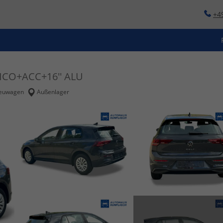
+4
ICO+ACC+16'' ALU
euwagen
Außenlager