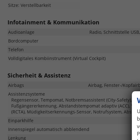
Sitze: Verstellbarkeit
Infotainment & Kommunikation
Audioanlage
Radio, Schnittstelle USB
Bordcomputer
Telefon
Volldigitales Kombiinstrument (Virtual Cockpit)
Sicherheit & Assistenz
Airbags
Airbag, Fenster-/Kopfair
Assistenzsysteme
Regensensor, Tempomat, Notbremsassistent (City-Safety), Ber
Fußgängererkennung, Abstandstempomat adaptiv (ACC), Verke
U
(RCTA), Müdigkeitserkennungs-Sensor, Notrufsystem, Abstan
b
Einparkhilfe
v
Innenspiegel automatisch abblendend
P
Lenkung