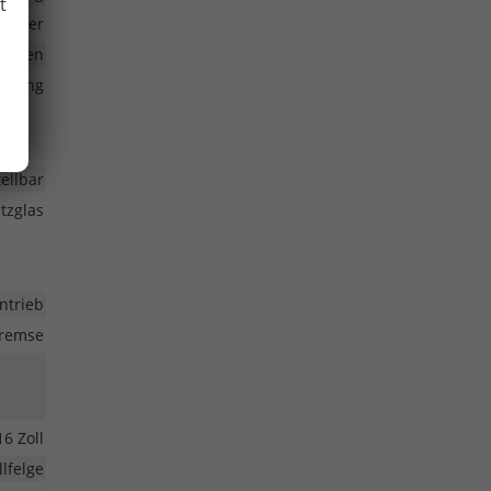
t
werfer
anden
ienung
ellbar
tzglas
ntrieb
bremse
16 Zoll
lfelge