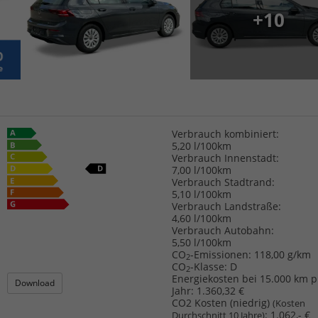
+10
Verbrauch kombiniert:
5,20 l/100km
Verbrauch Innenstadt:
7,00 l/100km
Verbrauch Stadtrand:
5,10 l/100km
Verbrauch Landstraße:
4,60 l/100km
Verbrauch Autobahn:
5,50 l/100km
CO
-Emissionen:
118,00 g/km
2
CO
-Klasse:
D
2
Energiekosten bei 15.000 km p
Download
Jahr:
1.360,32 €
CO2 Kosten (niedrig)
(Kosten
:
1.062,- €
Durchschnitt 10 Jahre)