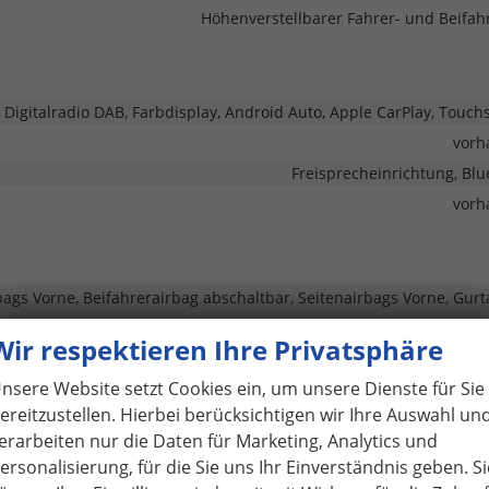
Höhenverstellbarer Fahrer- und Beifahr
, Digitalradio DAB, Farbdisplay, Android Auto, Apple CarPlay, Touch
vorh
Freisprecheinrichtung, Blu
vorh
bags Vorne, Beifahrerairbag abschaltbar, Seitenairbags Vorne, Gurt
Wir respektieren Ihre Privatsphäre
ganfahrassistent, Spurhalteassistent, Spurwechselassistent,
hrzeichenerkennung, Toter-Winkel-Assistent, Querverkehrsassist
nsere Website setzt Cookies ein, um unsere Dienste für Sie
dswarner, Geschwindigkeitsbegrenzer
ereitzustellen. Hierbei berücksichtigen wir Ihre Auswahl un
Park Distance Control vorne, Park Distance Control 
erarbeiten nur die Daten für Marketing, Analytics und
vorh
ersonalisierung, für die Sie uns Ihr Einverständnis geben. Si
Servol