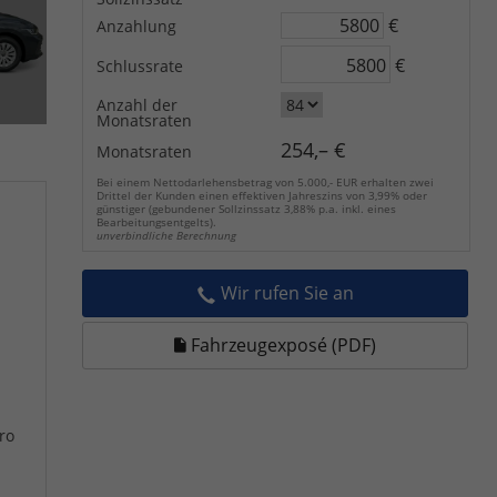
€
Anzahlung
€
Schlussrate
Anzahl der
Monatsraten
254,– €
Monatsraten
Bei einem Nettodarlehensbetrag von 5.000,- EUR erhalten zwei
Drittel der Kunden einen effektiven Jahreszins von 3,99% oder
günstiger (gebundener Sollzinssatz 3,88% p.a. inkl. eines
Bearbeitungsentgelts).
unverbindliche Berechnung
Wir rufen Sie an
Fahrzeugexposé (PDF)
ro