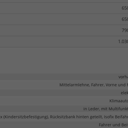
65
65
79
1.03
vorh
Mittelarmlehne, Fahrer, Vorne und 
ele
Klimaaut
in Leder, mit Multifunk
ix (Kindersitzbefestigung), Rücksitzbank hinten geteilt, Isofix Beifah
Fahrer und Bei