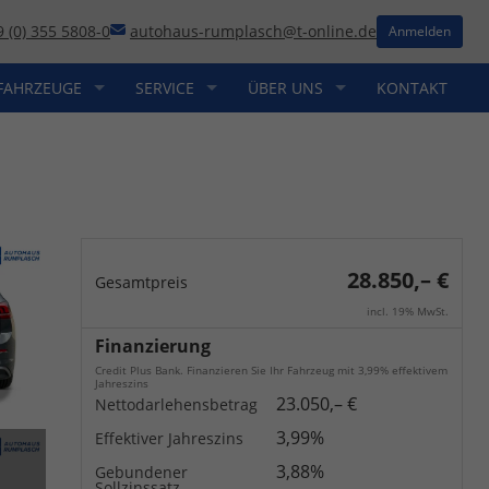
9 (0) 355 5808-0
autohaus-rumplasch@t-online.de
Anmelden
FAHRZEUGE
SERVICE
ÜBER UNS
KONTAKT
28.850,– €
Gesamtpreis
incl. 19% MwSt.
Finanzierung
Credit Plus Bank. Finanzieren Sie Ihr Fahrzeug mit 3,99% effektivem
Jahreszins
23.050,– €
Nettodarlehensbetrag
3,99%
Effektiver Jahreszins
3,88%
Gebundener
Sollzinssatz