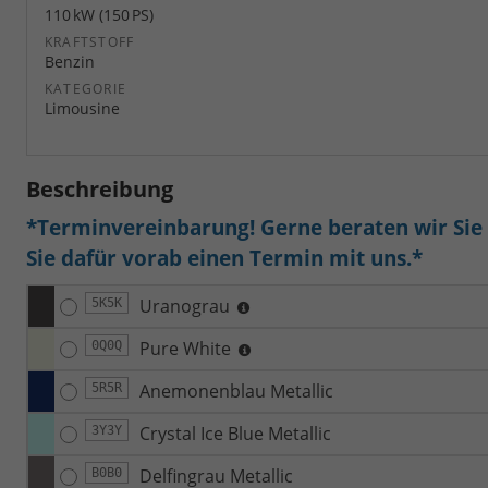
110 kW (150 PS)
KRAFTSTOFF
Benzin
KATEGORIE
Limousine
Beschreibung
*Terminvereinbarung! Gerne beraten wir Sie a
Sie dafür vorab einen Termin mit uns.*
Uranograu
5K5K
Pure White
0Q0Q
Anemonenblau Metallic
5R5R
Crystal Ice Blue Metallic
3Y3Y
Delfingrau Metallic
B0B0