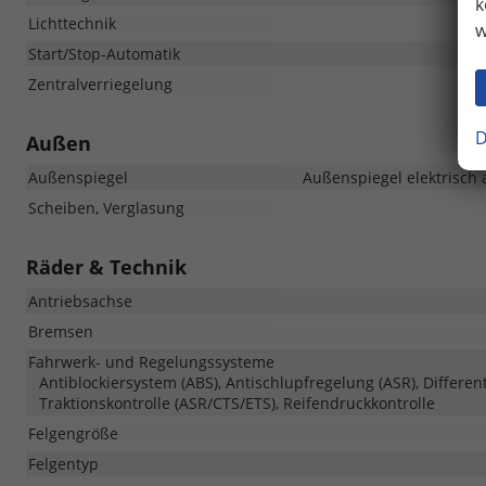
k
Lichttechnik
w
Start/Stop-Automatik
Zentralverriegelung
D
Außen
Außenspiegel
Außenspiegel elektrisch 
Scheiben, Verglasung
Räder & Technik
Antriebsachse
Bremsen
Fahrwerk- und Regelungssysteme
Antiblockiersystem (ABS), Antischlupfregelung (ASR), Different
Traktionskontrolle (ASR/CTS/ETS), Reifendruckkontrolle
Felgengröße
Felgentyp