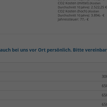
CO2 Kosten (mittel)
(Kosten
:
2.522,25 €
Durchschnitt 10 Jahre)
CO2 Kosten (hoch)
(Kosten
:
3.894,- €
Durchschnitt 10 Jahre)
Jahressteuer:
77,- €
uch bei uns vor Ort persönlich. Bitte vereinba
30
65
65
65