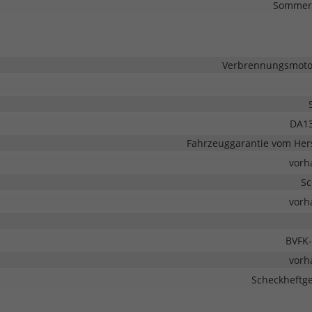
Sommerr
Verbrennungsmotor
DA1
Fahrzeuggarantie vom Hers
vorh
Sc
vorh
BVFK-
vorh
Scheckheftge