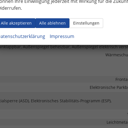
önnen Ihre Einwilligung jederzeit mit Wirkung für die Zukunf
Lichtsensor, Nebelscheinwerfer, LED-Rückleuchten, LED-Schein
iderrufen.
vorh
Zentralverriegelung, Zentralverriegelung mit Funkfernbed
Alle akzeptieren
Alle ablehnen
Einstellungen
atenschutzerklärung
Impressum
anklappbar, Außenspiegel beheizbar, Außenspiegel elektrisch verst
Wärmeschu
Fronta
Elektronische Park
ialsperre (ASD), Elektronisches Stabilitäts-Programm (ESP),
Leichtmetal