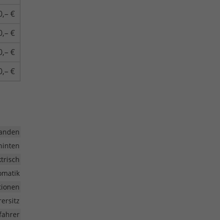
0,– €
0,– €
0,– €
0,– €
anden
hinten
ktrisch
omatik
tionen
rersitz
fahrer