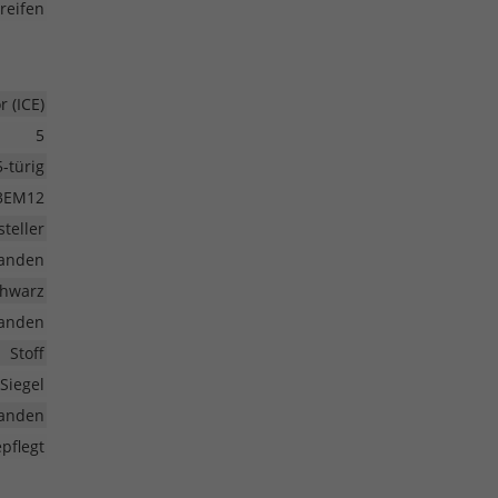
eifen
 (ICE)
5
5-türig
3EM12
teller
anden
hwarz
anden
Stoff
Siegel
anden
pflegt