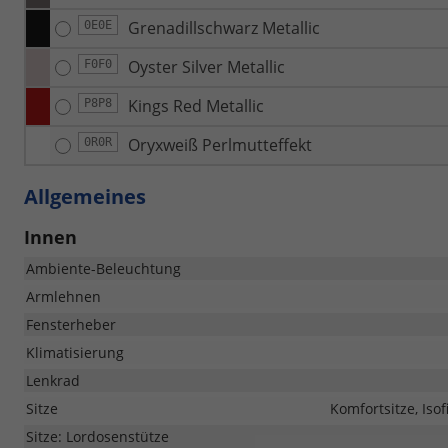
Grenadillschwarz Metallic
0E0E
Oyster Silver Metallic
F0F0
Kings Red Metallic
P8P8
Oryxweiß Perlmutteffekt
0R0R
Allgemeines
Innen
Ambiente-Beleuchtung
Armlehnen
Fensterheber
Klimatisierung
Lenkrad
Sitze
Komfortsitze, Isof
Sitze: Lordosenstütze