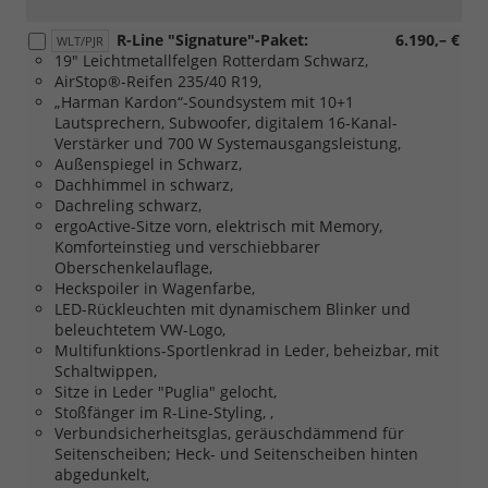
Dark
Graphite
R-Line "Signature"-Paket:
6.190,– €
und
WLT/PJR
19" Leichtmetallfelgen Rotterdam Schwarz,
[PJM]
AirStop®-Reifen 235/40 R19,
18
„Harman Kardon“-Soundsystem mit 10+1
Zoll
Lautsprechern, Subwoofer, digitalem 16-Kanal-
Leichtmetallfelgen
Verstärker und 700 W Systemausgangsleistung,
York,
Außenspiegel in Schwarz,
Schwarz)
Dachhimmel in schwarz,
Dachreling schwarz,
ergoActive-Sitze vorn, elektrisch mit Memory,
Komforteinstieg und verschiebbarer
Oberschenkelauflage,
Heckspoiler in Wagenfarbe,
LED-Rückleuchten mit dynamischem Blinker und
beleuchtetem VW-Logo,
Multifunktions-Sportlenkrad in Leder, beheizbar, mit
Schaltwippen,
Sitze in Leder "Puglia" gelocht,
Stoßfänger im R-Line-Styling, ,
Verbundsicherheitsglas, geräuschdämmend für
Seitenscheiben; Heck- und Seitenscheiben hinten
abgedunkelt,