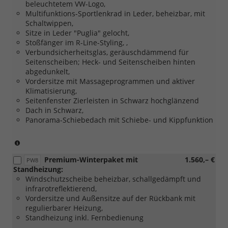
beleuchtetem VW-Logo,
York
Multifunktions-Sportlenkrad in Leder, beheizbar, mit
in
Schaltwippen,
Schwarz
Sitze in Leder "Puglia" gelocht,
/
Stoßfänger im R-Line-Styling, ,
glanzgedreht)
Verbundsicherheitsglas, geräuschdämmend für
Seitenscheiben; Heck- und Seitenscheiben hinten
abgedunkelt,
Vordersitze mit Massageprogrammen und aktiver
Klimatisierung,
Seitenfenster Zierleisten in Schwarz hochglänzend
Dach in Schwarz,
Panorama-Schiebedach mit Schiebe- und Kippfunktion
(nicht
in
Premium-Winterpaket mit
1.560,– €
Verbindung
PW8
Standheizung:
mit
Windschutzscheibe beheizbar, schallgedämpft und
[PJG]
infrarotreflektierend,
18
Vordersitze und Außensitze auf der Rückbank mit
Zoll
regulierbarer Heizung,
Leichtmetallfelgen
Standheizung inkl. Fernbedienung
York,