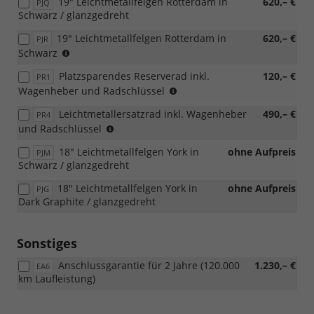
19" Leichtmetallfelgen Rotterdam in
620,– €
PJQ
Schwarz / glanzgedreht
19" Leichtmetallfelgen Rotterdam in
620,– €
PJR
(Nur
Schwarz
in
Platzsparendes Reserverad inkl.
120,– €
PR1
Verbindung
(Nicht
Wagenheber und Radschlüssel
mit:
in
[WLB]
Leichtmetallersatzrad inkl. Wagenheber
490,– €
PR4
Verbindung
Black-
(Nicht
und Radschlüssel
mit:
Style-
in
[PR4]
Paket)
18" Leichtmetallfelgen York in
ohne Aufpreis
PJM
Verbindung
Leichtmetallersatzrad
Schwarz / glanzgedreht
mit:
inkl.
[PR1]
Wagenheber
18" Leichtmetallfelgen York in
ohne Aufpreis
PJG
Platzsparendes
und
Dark Graphite / glanzgedreht
Reserverad
Radschlüssel)
inkl.
Wagenheber
Sonstiges
und
Radschlüssel)
Anschlussgarantie für 2 Jahre (120.000
1.230,– €
EA6
km Laufleistung)