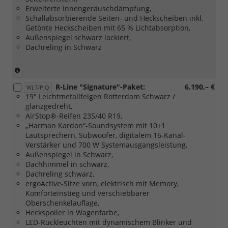
Erweiterte Innengeräuschdämpfung,
Schallabsorbierende Seiten- und Heckscheiben inkl.
Getönte Heckscheiben mit 65 % Lichtabsorption,
Außenspiegel schwarz lackiert,
Dachreling in Schwarz
(Nicht
in
R-Line "Signature"-Paket:
6.190,– €
Verbindung
WLT/PJQ
19" Leichtmetallfelgen Rotterdam Schwarz /
mit:
glanzgedreht,
[PJG]
AirStop®-Reifen 235/40 R19,
18"
„Harman Kardon“-Soundsystem mit 10+1
Leichtmetallfelgen
Lautsprechern, Subwoofer, digitalem 16-Kanal-
York
Verstärker und 700 W Systemausgangsleistung,
in
Außenspiegel in Schwarz,
Dark
Dachhimmel in schwarz,
Graphite
Dachreling schwarz,
/
ergoActive-Sitze vorn, elektrisch mit Memory,
glanzgedreht
Komforteinstieg und verschiebbarer
und
Oberschenkelauflage,
[PJM]
Heckspoiler in Wagenfarbe,
18"
LED-Rückleuchten mit dynamischem Blinker und
Leichtmetallfelgen