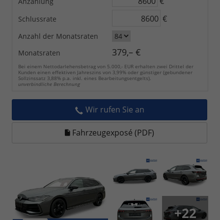
€
Anzahlung
€
Schlussrate
Anzahl der Monatsraten
379,– €
Monatsraten
Bei einem Nettodarlehensbetrag von 5.000,- EUR erhalten zwei Drittel der
Kunden einen effektiven Jahreszins von 3,99% oder günstiger (gebundener
Sollzinssatz 3,88% p.a. inkl. eines Bearbeitungsentgelts).
unverbindliche Berechnung
Wir rufen Sie an
Fahrzeugexposé (PDF)
+22