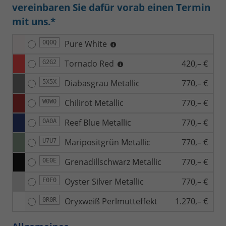
vereinbaren Sie dafür vorab einen Termin
mit uns.*
Pure White
0Q0Q
Tornado Red
420,– €
G2G2
Diabasgrau Metallic
770,– €
5X5X
Chilirot Metallic
770,– €
W0W0
Reef Blue Metallic
770,– €
0A0A
Maripositgrün Metallic
770,– €
U7U7
Grenadillschwarz Metallic
770,– €
0E0E
Oyster Silver Metallic
770,– €
F0F0
Oryxweiß Perlmutteffekt
1.270,– €
0R0R