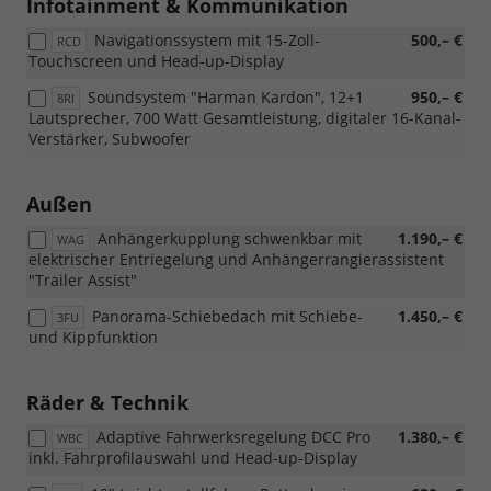
Schwarz)
Infotainment & Kommunikation
Navigationssystem mit 15-Zoll-
500,– €
RCD
Touchscreen und Head-up-Display
Soundsystem "Harman Kardon", 12+1
950,– €
8RI
Lautsprecher, 700 Watt Gesamtleistung, digitaler 16-Kanal-
Verstärker, Subwoofer
Außen
Anhängerkupplung schwenkbar mit
1.190,– €
WAG
elektrischer Entriegelung und Anhängerrangierassistent
"Trailer Assist"
Panorama-Schiebedach mit Schiebe-
1.450,– €
3FU
und Kippfunktion
Räder & Technik
Adaptive Fahrwerksregelung DCC Pro
1.380,– €
WBC
inkl. Fahrprofilauswahl und Head-up-Display