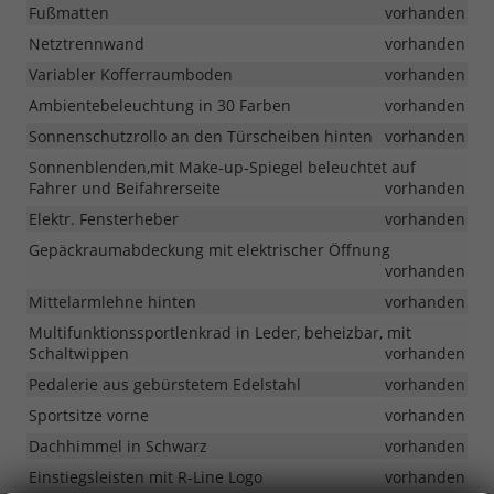
Fußmatten
vorhanden
Netztrennwand
vorhanden
Variabler Kofferraumboden
vorhanden
Ambientebeleuchtung in 30 Farben
vorhanden
Sonnenschutzrollo an den Türscheiben hinten
vorhanden
Sonnenblenden,mit Make-up-Spiegel beleuchtet auf
Fahrer und Beifahrerseite
vorhanden
Elektr. Fensterheber
vorhanden
Gepäckraumabdeckung mit elektrischer Öffnung
vorhanden
Mittelarmlehne hinten
vorhanden
Multifunktionssportlenkrad in Leder, beheizbar, mit
Schaltwippen
vorhanden
Pedalerie aus gebürstetem Edelstahl
vorhanden
Sportsitze vorne
vorhanden
Dachhimmel in Schwarz
vorhanden
Einstiegsleisten mit R-Line Logo
vorhanden