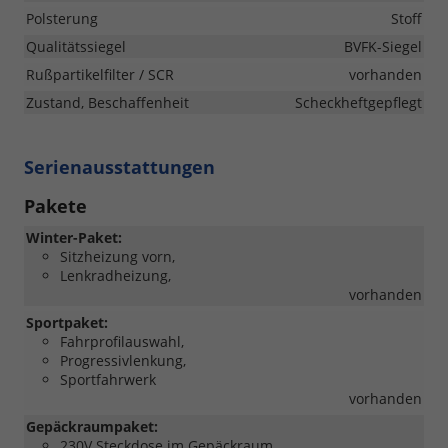
Polsterung
Stoff
Qualitätssiegel
BVFK-Siegel
Rußpartikelfilter / SCR
vorhanden
Zustand, Beschaffenheit
Scheckheftgepflegt
Serienausstattungen
Pakete
Winter-Paket:
Sitzheizung vorn,
Lenkradheizung,
vorhanden
Sportpaket:
Fahrprofilauswahl,
Progressivlenkung,
Sportfahrwerk
vorhanden
Gepäckraumpaket:
230V Steckdose im Gepäckraum,