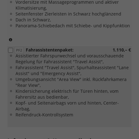
Vordersitze mit Massageprogrammen und aktiver
Klimatisierung,
Seitenfenster Zierleisten in Schwarz hochglänzend
Dach in Schwarz,
Panorama-Schiebedach mit Schiebe- und Kippfunktion
(nicht
in
Fahrassistentenpaket:
1.110,– €
Verbindung
PF2
Assistierter Fahrspurwechsel und vorausschauende
mit
Regelung für Fahrassistent "Travel Assist",
[PJG]
Fahrassistent "Travel Assist", Spurhalteassistent "Lane
18
Assist" und "Emergency Assist",
Zoll
Umgebungsansicht "Area View" inkl. Rückfahrkamera
Leichtmetallfelgen
"Rear View",
York,
Kindersicherung elektrisch für Türen hinten, vom
Dark
Fahrersitz aus bedienbar,
Graphite
Kopf- und Seitenairbags vorn und hinten, Center-
und
Airbag,
[PJM]
Reifendruck-Kontrollsystem
18
Zoll
Leichtmetallfelgen
York,