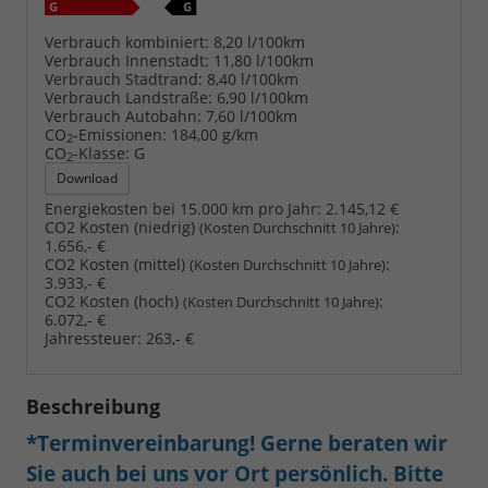
Verbrauch kombiniert:
8,20 l/100km
Verbrauch Innenstadt:
11,80 l/100km
Verbrauch Stadtrand:
8,40 l/100km
Verbrauch Landstraße:
6,90 l/100km
Verbrauch Autobahn:
7,60 l/100km
CO
-Emissionen:
184,00 g/km
2
CO
-Klasse:
G
2
Download
Energiekosten bei 15.000 km pro Jahr:
2.145,12 €
CO2 Kosten (niedrig)
:
(Kosten Durchschnitt 10 Jahre)
1.656,- €
CO2 Kosten (mittel)
:
(Kosten Durchschnitt 10 Jahre)
3.933,- €
CO2 Kosten (hoch)
:
(Kosten Durchschnitt 10 Jahre)
6.072,- €
Jahressteuer:
263,- €
Beschreibung
*Terminvereinbarung! Gerne beraten wir
Sie auch bei uns vor Ort persönlich. Bitte