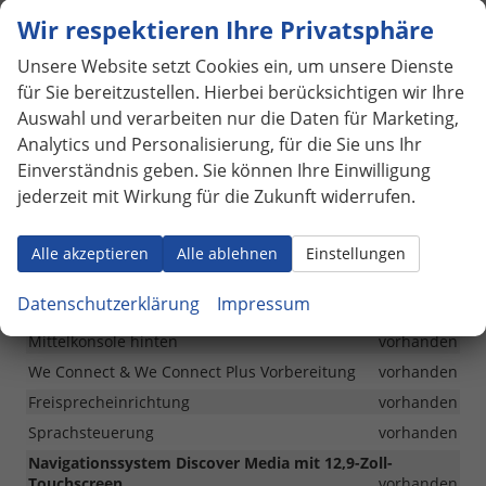
Wir respektieren Ihre Privatsphäre
Infotainment & Kommunikation
Unsere Website setzt Cookies ein, um unsere Dienste
App-Connect inkl. Kabellosem Apple Carplay & Android
für Sie bereitzustellen. Hierbei berücksichtigen wir Ihre
Auto
vorhanden
Auswahl und verarbeiten nur die Daten für Marketing,
Kommunikationstechnik Car2X
vorhanden
Analytics und Personalisierung, für die Sie uns Ihr
DAB+
vorhanden
Einverständnis geben. Sie können Ihre Einwilligung
Volldigitales Kombiinstrument "Digital Cockpit Pro"
jederzeit mit Wirkung für die Zukunft widerrufen.
vorhanden
8 Lautsprecher
vorhanden
Alle akzeptieren
Alle ablehnen
Einstellungen
Sprachassistent IDA und elektronische Sprachverstärkung
vorhanden
Datenschutzerklärung
Impressum
2 USB-C-Schnittstellen vorn, 1 USB-C-Ladebuchsen an der
Mittelkonsole hinten
vorhanden
We Connect & We Connect Plus Vorbereitung
vorhanden
Freisprecheinrichtung
vorhanden
Sprachsteuerung
vorhanden
Navigationssystem Discover Media mit 12,9-Zoll-
Touchscreen
vorhanden