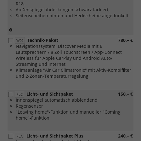
R18,
Außenspiegelabdeckungen schwarz lackiert,
Seitenscheiben hinten und Heckscheibe abgedunkelt
(Nicht
in
Technik-Paket
780,– €
Verbindung
W09
Navigationssystem: Discover Media mit 6
mit:
Lautsprechern / 8 Zoll Touchscreen / App-Connect
[PJ7]
Wireless für Apple CarPlay und Android Auto/
18
Streaming und Internet
Zoll
Klimaanlage "Air Car Climatronic" mit Aktiv-Kombifilter
Leichtmetallräder
und 2-Zonen-Temperaturregelung
"York")
Licht- und Sichtpaket
150,– €
PLC
Innenspiegel automatisch abblendend
Regensensor
"Leaving home"-Funktion und manueller "Coming
home"-Funktion
Licht- und Sichtpaket Plus
240,– €
PLA