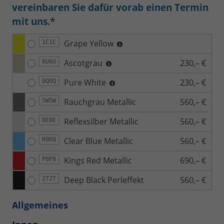
vereinbaren Sie dafür vorab einen Termin
mit uns.*
Grape Yellow
1C1C
Ascotgrau
230,– €
6U6U
Pure White
230,– €
0Q0Q
Rauchgrau Metallic
560,– €
5W5W
Reflexsilber Metallic
560,– €
8E8E
Clear Blue Metallic
560,– €
R9R9
Kings Red Metallic
690,– €
P8P8
Deep Black Perleffekt
560,– €
2T2T
Allgemeines