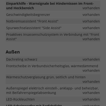
Einparkhilfe - Warnsignale bei Hindernissen im Front-
und Heckbereich
vorhanden
Geschwindigkeitsbegrenzer
vorhanden
Notbremsassistent "Front Assist"
vorhanden
Spurwechselassistent "Side Assist"
vorhanden
Proaktives Insassenschutzsystem in Verbindung mit "Front
Assist"
vorhanden
Außen
Dachreling schwarz
vorhanden
Frontscheibe in Verbundsicherheitsglas, wärmedämmend
vorhanden
Wärmeschutzverglasung grün, seitlich und hinten
vorhanden
Außenspiegel elektrisch einstell-, anklapp- und beheizbar,
mit Beifahrerspiegelabsenkung
vorhanden
LED-Rückleuchten
vorhanden
LED-Scheinwerfer mit Tagfahrlicht
vorhanden