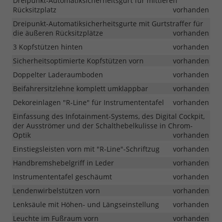
Dreipunkt-Automatiksicherheitsgurt für mittleren
Rücksitzplatz
vorhanden
Dreipunkt-Automatiksicherheitsgurte mit Gurtstraffer für
die äußeren Rücksitzplätze
vorhanden
3 Kopfstützen hinten
vorhanden
Sicherheitsoptimierte Kopfstützen vorn
vorhanden
Doppelter Laderaumboden
vorhanden
Beifahrersitzlehne komplett umklappbar
vorhanden
Dekoreinlagen "R-Line" für Instrumententafel
vorhanden
Einfassung des Infotainment-Systems, des Digital Cockpit,
der Ausströmer und der Schalthebelkulisse in Chrom-
Optik
vorhanden
Einstiegsleisten vorn mit "R-Line"-Schriftzug
vorhanden
Handbremshebelgriff in Leder
vorhanden
Instrumententafel geschäumt
vorhanden
Lendenwirbelstützen vorn
vorhanden
Lenksäule mit Höhen- und Längseinstellung
vorhanden
Leuchte im Fußraum vorn
vorhanden