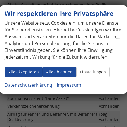
Digital Cockpit, mehrfarbig, verschiedene Info-Profile
wählbar
vorhanden
Wir respektieren Ihre Privatsphäre
Digitaler Radioempfang DAB+
vorhanden
Unsere Website setzt Cookies ein, um unsere Dienste
6 Lautsprecher
vorhanden
für Sie bereitzustellen. Hierbei berücksichtigen wir Ihre
Radio "Ready 2 Discover": 8 Zoll Touchscreen
vorhanden
Auswahl und verarbeiten nur die Daten für Marketing,
2 USB-C-Schnittstellen vorn, 2 USB-C-Ladebuchsen an der
Analytics und Personalisierung, für die Sie uns Ihr
Mittelkonsole hinten; Ladeleistung bis zu 45 W
vorhanden
Einverständnis geben. Sie können Ihre Einwilligung
Vorbereitet für "We Connect" und "We Connect Plus" oder
jederzeit mit Wirkung für die Zukunft widerrufen.
"VW Connect" und "VW Connect Plus"
vorhanden
Telefonschnittstelle "Comfort" mit induktiver Ladefunktion
Alle akzeptieren
Alle ablehnen
Einstellungen
vorhanden
Datenschutzerklärung
Impressum
Sicherheit & Assistenz
Spurhalteassistent "Lane Assist"
vorhanden
Verkehrszeichenerkennung
vorhanden
Airbag für Fahrer und Beifahrer, mit Beifahrerairbag-
Deaktivierung
vorhanden