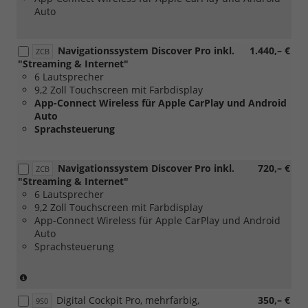
Auto
Navigationssystem Discover Pro inkl.
1.440,– €
ZCB
"Streaming & Internet"
6 Lautsprecher
9,2 Zoll Touchscreen mit Farbdisplay
App-Connect Wireless für Apple CarPlay und Android
Auto
Sprachsteuerung
Navigationssystem Discover Pro inkl.
720,– €
ZCB
"Streaming & Internet"
6 Lautsprecher
9,2 Zoll Touchscreen mit Farbdisplay
App-Connect Wireless für Apple CarPlay und Android
Auto
Sprachsteuerung
(nur
in
Digital Cockpit Pro, mehrfarbig,
350,– €
Verbindung
9S0