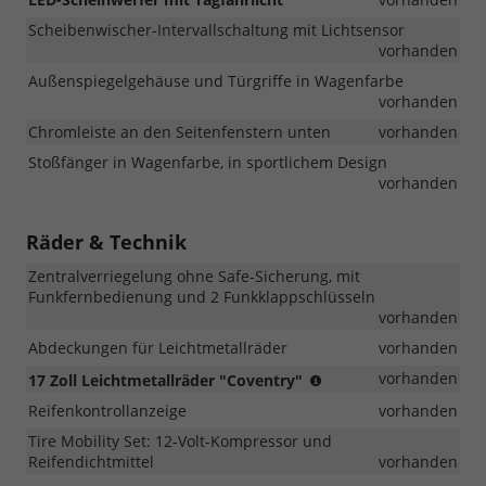
Scheibenwischer-Intervallschaltung mit Lichtsensor
vorhanden
Außenspiegelgehäuse und Türgriffe in Wagenfarbe
vorhanden
Chromleiste an den Seitenfenstern unten
vorhanden
Stoßfänger in Wagenfarbe, in sportlichem Design
vorhanden
Räder & Technik
Zentralverriegelung ohne Safe-Sicherung, mit
Funkfernbedienung und 2 Funkklappschlüsseln
vorhanden
Abdeckungen für Leichtmetallräder
vorhanden
(Bereifung
vorhanden
17 Zoll Leichtmetallräder "Coventry"
205/55
Reifenkontrollanzeige
vorhanden
R
17,
Tire Mobility Set: 12-Volt-Kompressor und
Rollwiderstandsoptimi
Reifendichtmittel
vorhanden