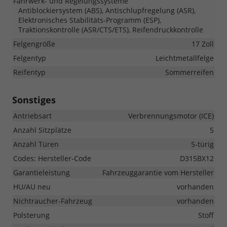
Fahrwerk- und Regelungssysteme
Antiblockiersystem (ABS), Antischlupfregelung (ASR),
Elektronisches Stabilitäts-Programm (ESP),
Traktionskontrolle (ASR/CTS/ETS), Reifendruckkontrolle
Felgengröße
17 Zoll
Felgentyp
Leichtmetallfelge
Reifentyp
Sommerreifen
Sonstiges
Antriebsart
Verbrennungsmotor (ICE)
Anzahl Sitzplätze
5
Anzahl Türen
5-türig
Codes: Hersteller-Code
D315BX12
Garantieleistung
Fahrzeuggarantie vom Hersteller
HU/AU neu
vorhanden
Nichtraucher-Fahrzeug
vorhanden
Polsterung
Stoff