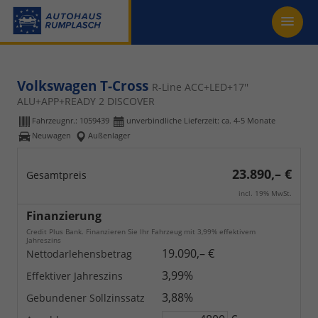
Volkswagen T-Cross
R-Line ACC+LED+17''
ALU+APP+READY 2 DISCOVER
Fahrzeugnr.:
1059439
unverbindliche Lieferzeit: ca. 4-5 Monate
Neuwagen
Außenlager
23.890,– €
Gesamtpreis
incl. 19% MwSt.
Finanzierung
Credit Plus Bank. Finanzieren Sie Ihr Fahrzeug mit 3,99% effektivem
Jahreszins
19.090,– €
Nettodarlehensbetrag
3,99%
Effektiver Jahreszins
3,88%
Gebundener Sollzinssatz