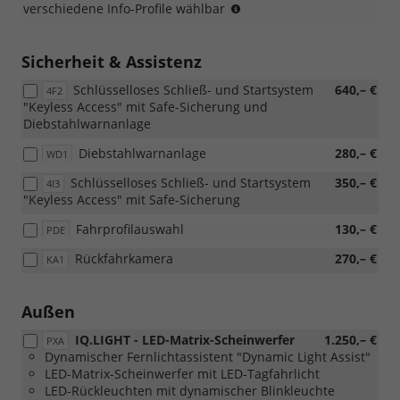
(nur
verschiedene Info-Profile wählbar
mit
in
[W02]
Verbindung
Technik-
mit
Sicherheit & Assistenz
Paket)
[ZBB]
Schlüsselloses Schließ- und Startsystem
640,– €
Radio
4F2
"Keyless Access" mit Safe-Sicherung und
Ready
Diebstahlwarnanlage
2
Discover
Diebstahlwarnanlage
280,– €
WD1
oder
[ZBD]
Schlüsselloses Schließ- und Startsystem
350,– €
4I3
Navigationssystem
"Keyless Access" mit Safe-Sicherung
Discover
Media
Fahrprofilauswahl
130,– €
PDE
oder
Rückfahrkamera
270,– €
KA1
[ZCB]
Navigationssystem
Discover
Außen
Pro)
IQ.LIGHT - LED-Matrix-Scheinwerfer
1.250,– €
PXA
Dynamischer Fernlichtassistent "Dynamic Light Assist"
LED-Matrix-Scheinwerfer mit LED-Tagfahrlicht
LED-Rückleuchten mit dynamischer Blinkleuchte