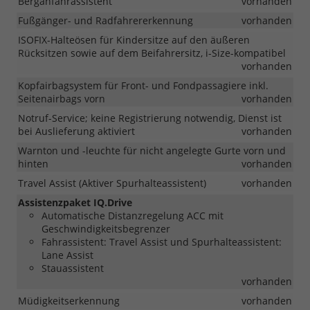
Berganfahrassistent
vorhanden
Fußgänger- und Radfahrererkennung
vorhanden
ISOFIX-Halteösen für Kindersitze auf den äußeren
Rücksitzen sowie auf dem Beifahrersitz, i-Size-kompatibel
vorhanden
Kopfairbagsystem für Front- und Fondpassagiere inkl.
Seitenairbags vorn
vorhanden
Notruf-Service; keine Registrierung notwendig, Dienst ist
bei Auslieferung aktiviert
vorhanden
Warnton und -leuchte für nicht angelegte Gurte vorn und
hinten
vorhanden
Travel Assist (Aktiver Spurhalteassistent)
vorhanden
Assistenzpaket IQ.Drive
Automatische Distanzregelung ACC mit
Geschwindigkeitsbegrenzer
Fahrassistent: Travel Assist und Spurhalteassistent:
Lane Assist
Stauassistent
vorhanden
Müdigkeitserkennung
vorhanden