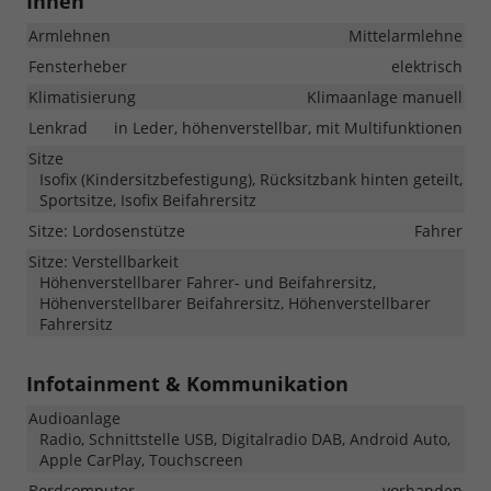
Innen
Armlehnen
Mittelarmlehne
Fensterheber
elektrisch
Klimatisierung
Klimaanlage manuell
Lenkrad
in Leder, höhenverstellbar, mit Multifunktionen
Sitze
Isofix (Kindersitzbefestigung), Rücksitzbank hinten geteilt,
Sportsitze, Isofix Beifahrersitz
Sitze: Lordosenstütze
Fahrer
Sitze: Verstellbarkeit
Höhenverstellbarer Fahrer- und Beifahrersitz,
Höhenverstellbarer Beifahrersitz, Höhenverstellbarer
Fahrersitz
Infotainment & Kommunikation
Audioanlage
Radio, Schnittstelle USB, Digitalradio DAB, Android Auto,
Apple CarPlay, Touchscreen
Bordcomputer
vorhanden