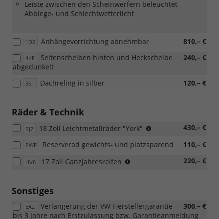
Leiste zwischen den Scheinwerfern beleuchtet
Abbiege- und Schlechtwetterlicht
Anhängevorrichtung abnehmbar
810,– €
1D2
Seitenscheiben hinten und Heckscheibe
240,– €
4KF
abgedunkelt
Dachreling in silber
120,– €
3S1
Räder & Technik
(Bereifung
430,– €
18 Zoll Leichtmetallräder "York"
PJ7
215/45
Reserverad gewichts- und platzsparend
110,– €
PWF
R18)
(Bereifung
220,– €
17 Zoll Ganzjahresreifen
HV8
205/55
R17)
Sonstiges
Verlängerung der VW-Herstellergarantie
300,– €
EA2
bis 3 Jahre nach Erstzulassung bzw. Garantieanmeldung