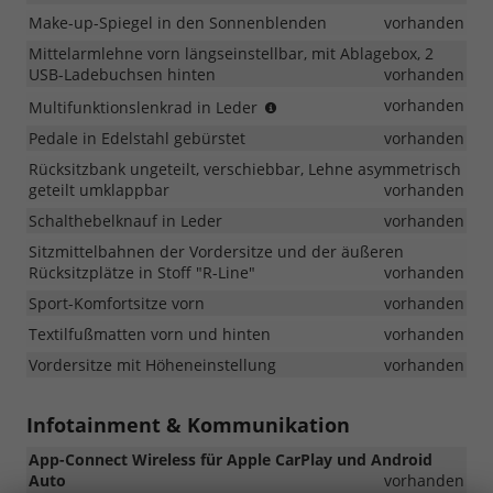
Make-up-Spiegel in den Sonnenblenden
vorhanden
Mittelarmlehne vorn längseinstellbar, mit Ablagebox, 2
USB-Ladebuchsen hinten
vorhanden
(für
vorhanden
Multifunktionslenkrad in Leder
DSG:
Pedale in Edelstahl gebürstet
vorhanden
mit
Schaltwippen)
Rücksitzbank ungeteilt, verschiebbar, Lehne asymmetrisch
geteilt umklappbar
vorhanden
Schalthebelknauf in Leder
vorhanden
Sitzmittelbahnen der Vordersitze und der äußeren
Rücksitzplätze in Stoff "R-Line"
vorhanden
Sport-Komfortsitze vorn
vorhanden
Textilfußmatten vorn und hinten
vorhanden
Vordersitze mit Höheneinstellung
vorhanden
Infotainment & Kommunikation
App-Connect Wireless für Apple CarPlay und Android
Auto
vorhanden