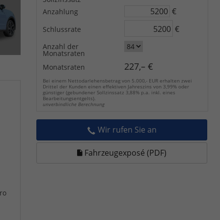
€
Anzahlung
€
Schlussrate
Anzahl der
Monatsraten
227,– €
Monatsraten
Bei einem Nettodarlehensbetrag von 5.000,- EUR erhalten zwei
Drittel der Kunden einen effektiven Jahreszins von 3,99% oder
günstiger (gebundener Sollzinssatz 3,88% p.a. inkl. eines
Bearbeitungsentgelts).
unverbindliche Berechnung
Wir rufen Sie an
Fahrzeugexposé (PDF)
ro