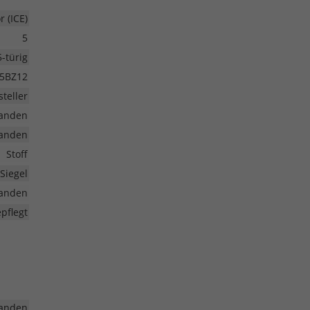
 (ICE)
5
5-türig
5BZ12
teller
anden
anden
Stoff
Siegel
anden
pflegt
anden