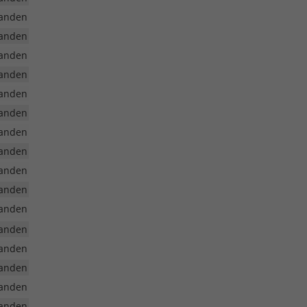
anden
anden
anden
anden
anden
anden
anden
anden
anden
anden
anden
anden
anden
anden
anden
anden