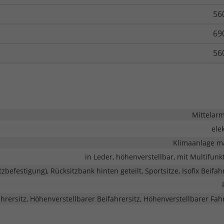
56
69
56
Mittelar
ele
Klimaanlage m
in Leder, höhenverstellbar, mit Multifunk
itzbefestigung), Rücksitzbank hinten geteilt, Sportsitze, Isofix Beifah
rersitz, Höhenverstellbarer Beifahrersitz, Höhenverstellbarer Fahr