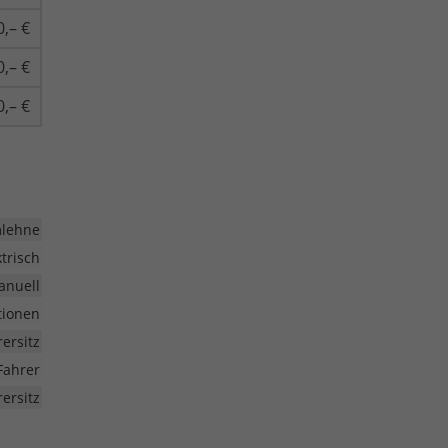
0,– €
0,– €
0,– €
mlehne
ktrisch
anuell
tionen
rersitz
Fahrer
ersitz