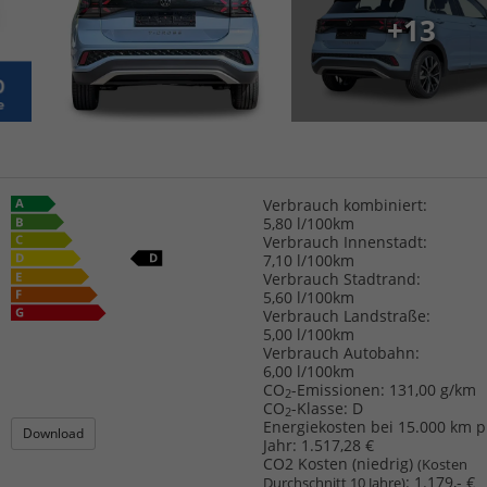
+13
Verbrauch kombiniert:
5,80 l/100km
Verbrauch Innenstadt:
7,10 l/100km
Verbrauch Stadtrand:
5,60 l/100km
Verbrauch Landstraße:
5,00 l/100km
Verbrauch Autobahn:
6,00 l/100km
CO
-Emissionen:
131,00 g/km
2
CO
-Klasse:
D
2
Energiekosten bei 15.000 km p
Download
Jahr:
1.517,28 €
CO2 Kosten (niedrig)
(Kosten
:
1.179,- €
Durchschnitt 10 Jahre)