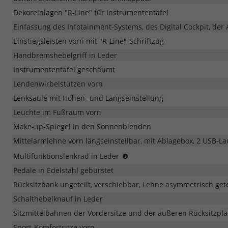
Dekoreinlagen "R-Line" für Instrumententafel
Einfassung des Infotainment-Systems, des Digital Cockpit, de
Einstiegsleisten vorn mit "R-Line"-Schriftzug
Handbremshebelgriff in Leder
Instrumententafel geschäumt
Lendenwirbelstützen vorn
Lenksäule mit Höhen- und Längseinstellung
Leuchte im Fußraum vorn
Make-up-Spiegel in den Sonnenblenden
Mittelarmlehne vorn längseinstellbar, mit Ablagebox, 2 USB-
(für
Multifunktionslenkrad in Leder
DSG:
Pedale in Edelstahl gebürstet
mit
Schaltwippen)
Rücksitzbank ungeteilt, verschiebbar, Lehne asymmetrisch get
Schalthebelknauf in Leder
Sitzmittelbahnen der Vordersitze und der äußeren Rücksitzplätz
Sport-Komfortsitze vorn