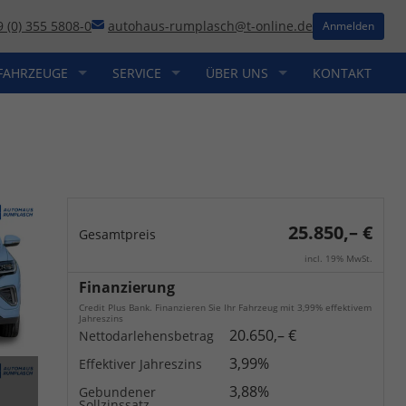
9 (0) 355 5808-0
autohaus-rumplasch@t-online.de
Anmelden
FAHRZEUGE
SERVICE
ÜBER UNS
KONTAKT
25.850,– €
Gesamtpreis
incl. 19% MwSt.
Finanzierung
Credit Plus Bank. Finanzieren Sie Ihr Fahrzeug mit 3,99% effektivem
Jahreszins
20.650,– €
Nettodarlehensbetrag
3,99%
Effektiver Jahreszins
3,88%
Gebundener
Sollzinssatz