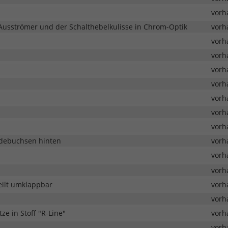
vorh
r Ausströmer und der Schalthebelkulisse in Chrom-Optik
vorh
vorh
vorh
vorh
vorh
vorh
vorh
vorh
Ladebuchsen hinten
vorh
vorh
vorh
eilt umklappbar
vorh
vorh
e in Stoff "R-Line"
vorh
vorh