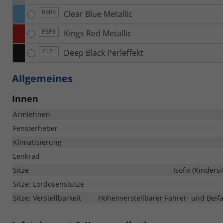
Clear Blue Metallic
R9R9
Kings Red Metallic
P8P8
Deep Black Perleffekt
2T2T
Allgemeines
Innen
Armlehnen
Fensterheber
Klimatisierung
Lenkrad
Sitze
Isofix (Kinders
Sitze: Lordosenstütze
Sitze: Verstellbarkeit
Höhenverstellbarer Fahrer- und Beifah