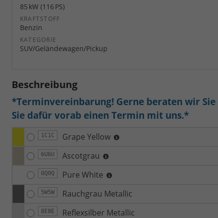
85 kW (116 PS)
KRAFTSTOFF
Benzin
KATEGORIE
SUV/Geländewagen/Pickup
Beschreibung
*Terminvereinbarung! Gerne beraten wir Sie a
Sie dafür vorab einen Termin mit uns.*
Grape Yellow
1C1C
Ascotgrau
6U6U
Pure White
0Q0Q
Rauchgrau Metallic
5W5W
Reflexsilber Metallic
8E8E