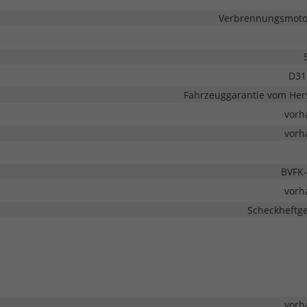
Verbrennungsmotor
D31
Fahrzeuggarantie vom Hers
vorh
vorh
BVFK-
vorh
Scheckheftge
vorh