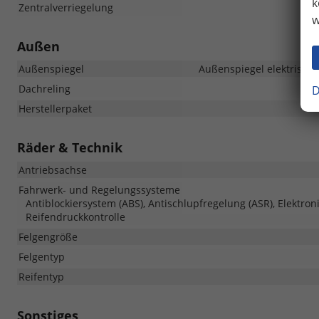
k
Zentralverriegelung
w
Außen
Außenspiegel
Außenspiegel elektrisch 
Dachreling
D
Herstellerpaket
Räder & Technik
Antriebsachse
Fahrwerk- und Regelungssysteme
Antiblockiersystem (ABS), Antischlupfregelung (ASR), Elektron
Reifendruckkontrolle
Felgengröße
Felgentyp
Reifentyp
Sonstiges