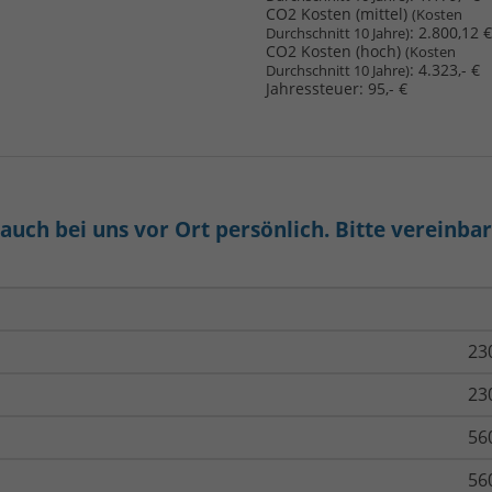
CO2 Kosten (mittel)
(Kosten
:
2.800,12 €
Durchschnitt 10 Jahre)
CO2 Kosten (hoch)
(Kosten
:
4.323,- €
Durchschnitt 10 Jahre)
Jahressteuer:
95,- €
uch bei uns vor Ort persönlich. Bitte vereinba
23
23
56
56