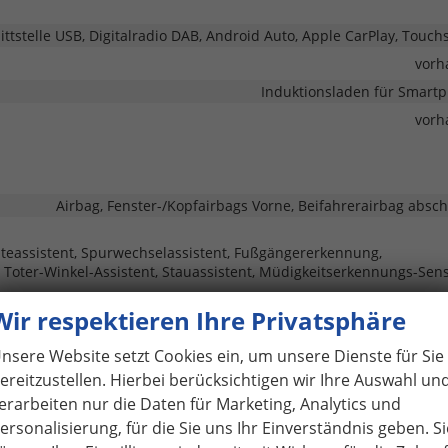
ittstelle USB, Digitalradio DAB, Android Auto, Apple CarPlay, Touch
vorh
Induktionsladen für Smart
vorh
Airbag, Fenster-/Kopfairbags Vorne, Beifahrerairbag absch
alteassistent, Spurwechselassistent, Fußgängererkennung,
oter-Winkel-Assistent, Stauassistent, Müdigkeitserkennungs-Sens
Wir respektieren Ihre Privatsphäre
Park Distance Control vorne, Park Distance Control 
Servol
nsere Website setzt Cookies ein, um unsere Dienste für Sie
Lichtsensor, Tagfahrlicht, LED-Rückleuchten, LED-Schein
ereitzustellen. Hierbei berücksichtigen wir Ihre Auswahl un
erarbeiten nur die Daten für Marketing, Analytics und
Pan
ersonalisierung, für die Sie uns Ihr Einverständnis geben. Si
vorh