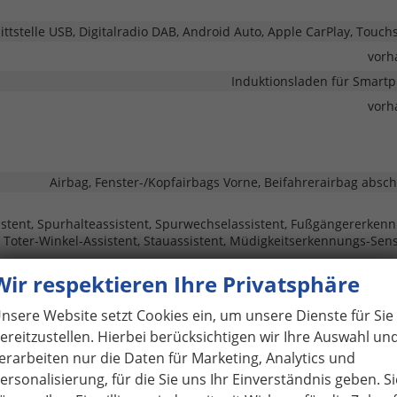
ittstelle USB, Digitalradio DAB, Android Auto, Apple CarPlay, Touch
vorh
Induktionsladen für Smart
vorh
Airbag, Fenster-/Kopfairbags Vorne, Beifahrerairbag absch
istent, Spurhalteassistent, Spurwechselassistent, Fußgängererken
oter-Winkel-Assistent, Stauassistent, Müdigkeitserkennungs-Sens
Wir respektieren Ihre Privatsphäre
rk Distance Control vorne, Park Distance Control hinten, Rückfahr
vorh
nsere Website setzt Cookies ein, um unsere Dienste für Sie
Servol
ereitzustellen. Hierbei berücksichtigen wir Ihre Auswahl un
erarbeiten nur die Daten für Marketing, Analytics und
Scheinwerfer, Fernlichtassistent, LED-Tagfahrlicht, Blendfreies Fern
ersonalisierung, für die Sie uns Ihr Einverständnis geben. Si