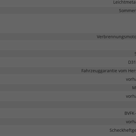
Leichtmetal
Sommerr
Verbrennungsmotor
D31
Fahrzeuggarantie vom Hers
vorh
M
vorh
BVFK-
vorh
Scheckheftge