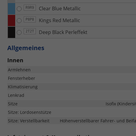
Clear Blue Metallic
R9R9
Kings Red Metallic
P8P8
Deep Black Perleffekt
2T2T
Allgemeines
Innen
Armlehnen
Fensterheber
Klimatisierung
Lenkrad
Sitze
Isofix (Kinders
Sitze: Lordosenstütze
Sitze: Verstellbarkeit
Höhenverstellbarer Fahrer- und Beifah