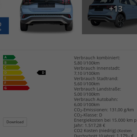
+13
Verbrauch kombiniert:
5,80 l/100km
Verbrauch Innenstadt:
7,10 l/100km
Verbrauch Stadtrand:
5,60 l/100km
Verbrauch Landstraße:
5,00 l/100km
Verbrauch Autobahn:
6,00 l/100km
CO
-Emissionen:
131,00 g/km
2
CO
-Klasse:
D
2
Energiekosten bei 15.000 km p
Download
Jahr:
1.517,28 €
CO2 Kosten (niedrig)
(Kosten
:
1.179,- €
Durchschnitt 10 Jahre)