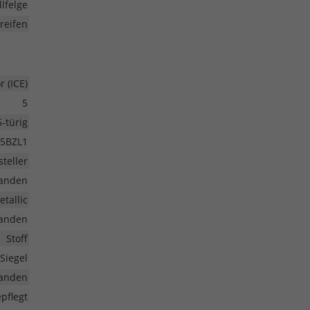
lfelge
eifen
 (ICE)
5
5-türig
5BZL1
teller
anden
etallic
anden
Stoff
Siegel
anden
pflegt