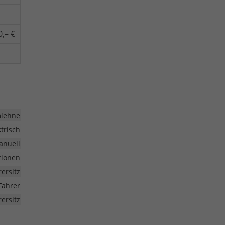
0,– €
mlehne
ktrisch
anuell
tionen
rersitz
Fahrer
ersitz