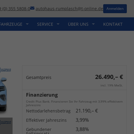
9 (0) 355 5808-0
autohaus-rumplasch@t-online.de
Anmelden
FAHRZEUGE
SERVICE
ÜBER UNS
KONTAKT
26.490,– €
Gesamtpreis
incl. 19% MwSt.
Finanzierung
Credit Plus Bank. Finanzieren Sie Ihr Fahrzeug mit 3,99% effektivem
Jahreszins
21.190,– €
Nettodarlehensbetrag
3,99%
Effektiver Jahreszins
3,88%
Gebundener
Sollzinssatz