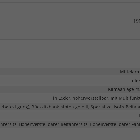
19
Mittelar
ele
Klimaanlage m
in Leder, höhenverstellbar, mit Multifunk
itzbefestigung), Rücksitzbank hinten geteilt, Sportsitze, Isofix Beifah
rersitz, Höhenverstellbarer Beifahrersitz, Höhenverstellbarer Fahr