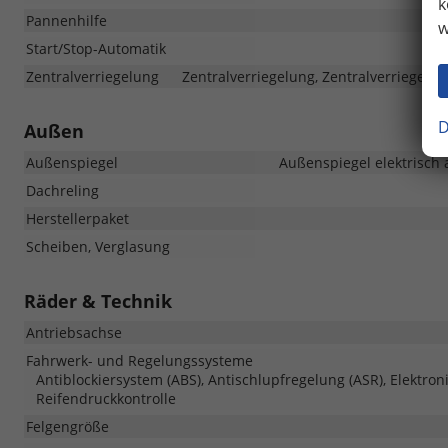
k
Pannenhilfe
w
Start/Stop-Automatik
Zentralverriegelung
Zentralverriegelung, Zentralverriegelu
D
Außen
Außenspiegel
Außenspiegel elektrisch 
Dachreling
Herstellerpaket
Scheiben, Verglasung
Räder & Technik
Antriebsachse
Fahrwerk- und Regelungssysteme
Antiblockiersystem (ABS), Antischlupfregelung (ASR), Elektron
Reifendruckkontrolle
Felgengröße