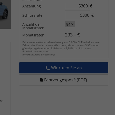
€
Anzahlung
€
Schlussrate
Anzahl der
Monatsraten
233,– €
Monatsraten
Bei einem Nettodarlehensbetrag von 5.000,- EUR erhalten zwei
Drittel der Kunden einen effektiven Jahreszins von 3,99% oder
günstiger (gebundener Sollzinssatz 3,88% p.a. inkl. eines
Bearbeitungsentgelts).
unverbindliche Berechnung
Wir rufen Sie an
Fahrzeugexposé (PDF)
ro