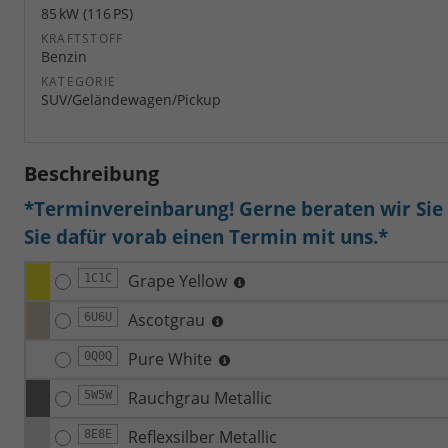
85 kW (116 PS)
KRAFTSTOFF
Benzin
KATEGORIE
SUV/Geländewagen/Pickup
Beschreibung
*Terminvereinbarung! Gerne beraten wir Sie a
Sie dafür vorab einen Termin mit uns.*
Grape Yellow
1C1C
Ascotgrau
6U6U
Pure White
0Q0Q
Rauchgrau Metallic
5W5W
Reflexsilber Metallic
8E8E