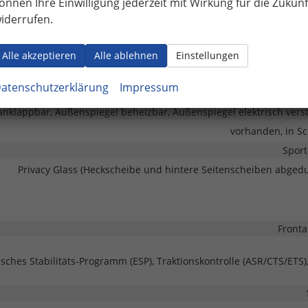
önnen Ihre Einwilligung jederzeit mit Wirkung für die Zukunf
Pan
iderrufen.
vorh
ng mit Funkfernbedienung, Schlüssellose Zentralverriegelung (Keyle
Alle akzeptieren
Alle ablehnen
Einstellungen
atenschutzerklärung
Impressum
anklappbar, Außenspiegel beheizbar, Außenspiegel elektrisch verst
vorhanden, in S
Sport
Privacy Glass (Heckscheibe und hintere Seitenscheiben abgedu
Fronta
isches Stabilitäts-Programm (ESP), Traktionskontrolle (ASR/CTS/ETS)