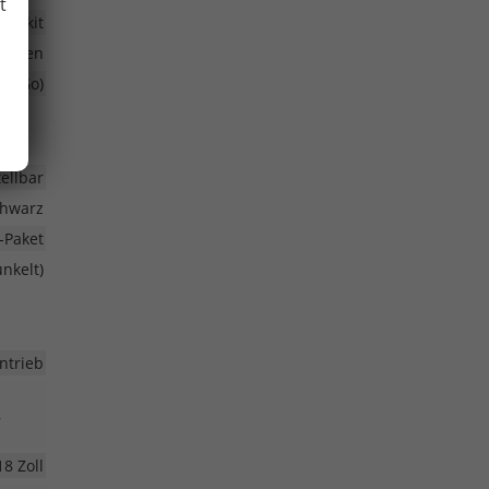
t
nenkit
anden
ss Go)
ellbar
chwarz
-Paket
nkelt)
ntrieb
,
18 Zoll