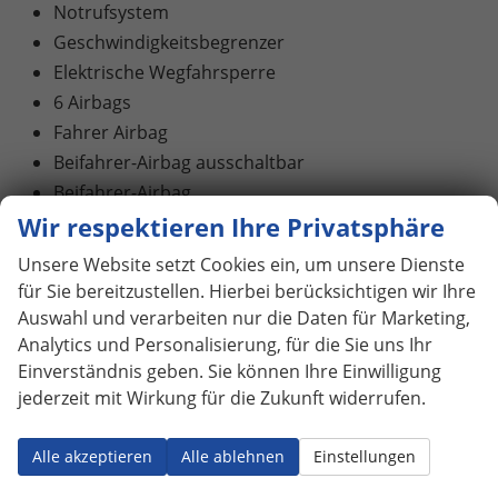
Notrufsystem
Geschwindigkeitsbegrenzer
Elektrische Wegfahrsperre
6 Airbags
Fahrer Airbag
Beifahrer-Airbag ausschaltbar
Beifahrer-Airbag
Wir respektieren Ihre Privatsphäre
Seiten-Airbags
Kopf-Airbags
Unsere Website setzt Cookies ein, um unsere Dienste
Umfeldbeobachtungssystem (Front Assist)
für Sie bereitzustellen. Hierbei berücksichtigen wir Ihre
Ausparkassistent
Auswahl und verarbeiten nur die Daten für Marketing,
Analytics und Personalisierung, für die Sie uns Ihr
INNENAUSSTATTUNG UND KOMFORT:
Einverständnis geben. Sie können Ihre Einwilligung
jederzeit mit Wirkung für die Zukunft widerrufen.
Zentralverriegelung mit Funk
Keyless-Go
Alle akzeptieren
Alle ablehnen
Einstellungen
Coming-Home-Funktion
Leaving-Home-Funktion