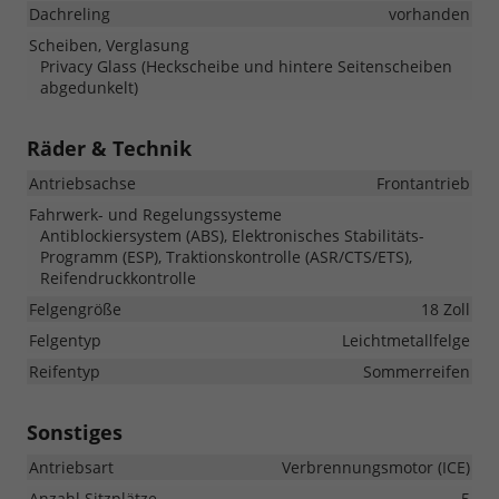
Dachreling
vorhanden
Scheiben, Verglasung
Privacy Glass (Heckscheibe und hintere Seitenscheiben
abgedunkelt)
Räder & Technik
Antriebsachse
Frontantrieb
Fahrwerk- und Regelungssysteme
Antiblockiersystem (ABS), Elektronisches Stabilitäts-
Programm (ESP), Traktionskontrolle (ASR/CTS/ETS),
Reifendruckkontrolle
Felgengröße
18 Zoll
Felgentyp
Leichtmetallfelge
Reifentyp
Sommerreifen
Sonstiges
Antriebsart
Verbrennungsmotor (ICE)
Anzahl Sitzplätze
5