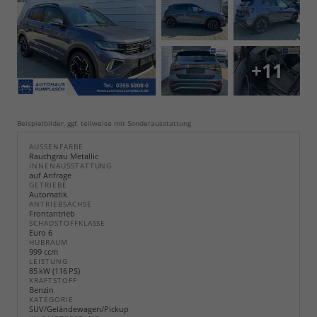
+11
Beispielbilder, ggf. teilweise mit Sonderausstattung
AUSSENFARBE
Rauchgrau Metallic
INNENAUSSTATTUNG
auf Anfrage
GETRIEBE
Automatik
ANTRIEBSACHSE
Frontantrieb
SCHADSTOFFKLASSE
Euro 6
HUBRAUM
999 ccm
LEISTUNG
85 kW (116 PS)
KRAFTSTOFF
Benzin
KATEGORIE
SUV/Geländewagen/Pickup