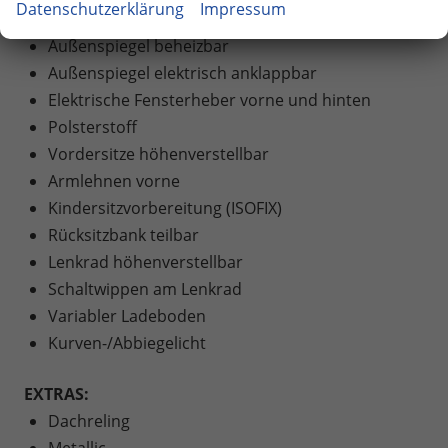
Datenschutzerklärung
Impressum
Außenspiegel elektrisch verstellbar
Außenspiegel beheizbar
Außenspiegel elektrisch anklappbar
Elektrische Fensterheber vorne und hinten
Polsterstoff
Vordersitze höhenverstellbar
Armlehnen vorne
Kindersitzvorbereitung (ISOFIX)
Rücksitzbank teilbar
Lenkrad höhenverstellbar
Schaltwippen am Lenkrad
Variabler Ladeboden
Kurven-/Abbiegelicht
EXTRAS:
Dachreling
Metallic