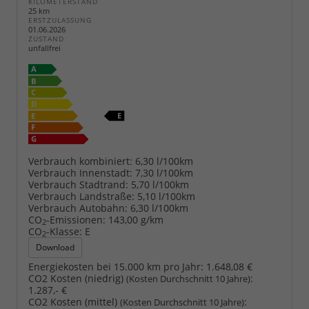
KILOMETERSTAND
25 km
ERSTZULASSUNG
01.06.2026
ZUSTAND
unfallfrei
Verbrauch kombiniert:
6,30 l/100km
Verbrauch Innenstadt:
7,30 l/100km
Verbrauch Stadtrand:
5,70 l/100km
Verbrauch Landstraße:
5,10 l/100km
Verbrauch Autobahn:
6,30 l/100km
CO
-Emissionen:
143,00 g/km
2
CO
-Klasse:
E
2
Download
Energiekosten bei 15.000 km pro Jahr:
1.648,08 €
CO2 Kosten (niedrig)
:
(Kosten Durchschnitt 10 Jahre)
1.287,- €
CO2 Kosten (mittel)
:
(Kosten Durchschnitt 10 Jahre)