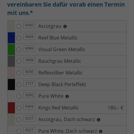
vereinbaren Sie dafür vorab einen Termin
mit uns.*
Ascotgrau
6U6U
Reef Blue Metallic
0A0A
Visual Green Metallic
W9W9
Rauchgrau Metallic
5W5W
Reflexsilber Metallic
8E8E
Deep Black Perleffekt
2T2T
Pure White
0Q0Q
Kings Red Metallic
180,– €
P8P8
Ascotgrau, Dach schwarz
6U2T
Pure White, Dach schwarz
0Q2T