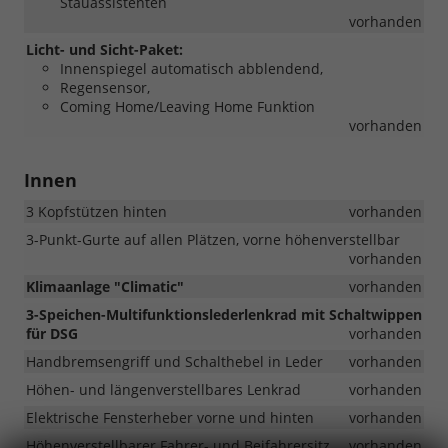
Stauassistenten
vorhanden
Licht- und Sicht-Paket:
Innenspiegel automatisch abblendend,
Regensensor,
Coming Home/Leaving Home Funktion
vorhanden
Innen
3 Kopfstützen hinten
vorhanden
3-Punkt-Gurte auf allen Plätzen, vorne höhenverstellbar
vorhanden
Klimaanlage "Climatic"
vorhanden
3-Speichen-Multifunktionslederlenkrad mit Schaltwippen
für DSG
vorhanden
Handbremsengriff und Schalthebel in Leder
vorhanden
Höhen- und längenverstellbares Lenkrad
vorhanden
Elektrische Fensterheber vorne und hinten
vorhanden
Höhenverstellbarer Fahrer- und Beifahrersitz
vorhanden