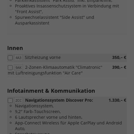
Parklenkassistent "Park Assist" inkl. Einparkhilfe,
mit
Proaktives Insassenschutzsystem in Verbindung mit
einer
"Front Assist",
Farbe
Spurwechselassistent "Side Assist" und
mit
Ausparkassistent
schwarzem
Karosseriedach)
Innen
Sitzheizung vorne
350,– €
4A3
2-Zonen-Klimaautomatik ''Climatronic''
390,– €
9AK
mit Luftreinigungsfunktion ''Air Care''
Infotainment & Kommunikation
Navigationssystem Discover Pro:
1.330,– €
ZCC
Navigationssystem,
9,2'' Farb-Touchscreen,
6 Lautsprecher vorne und hinten,
App-Connect Wireless für Apple CarPlay und Android
Auto,