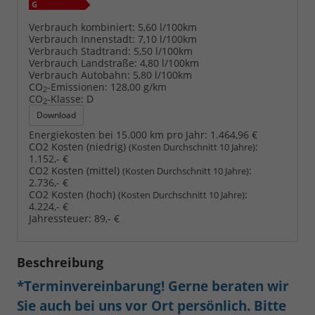
Verbrauch kombiniert:
5,60 l/100km
Verbrauch Innenstadt:
7,10 l/100km
Verbrauch Stadtrand:
5,50 l/100km
Verbrauch Landstraße:
4,80 l/100km
Verbrauch Autobahn:
5,80 l/100km
CO
-Emissionen:
128,00 g/km
2
CO
-Klasse:
D
2
Download
Energiekosten bei 15.000 km pro Jahr:
1.464,96 €
CO2 Kosten (niedrig)
:
(Kosten Durchschnitt 10 Jahre)
1.152,- €
CO2 Kosten (mittel)
:
(Kosten Durchschnitt 10 Jahre)
2.736,- €
CO2 Kosten (hoch)
:
(Kosten Durchschnitt 10 Jahre)
4.224,- €
Jahressteuer:
89,- €
Beschreibung
*Terminvereinbarung! Gerne beraten wir
Sie auch bei uns vor Ort persönlich. Bitte