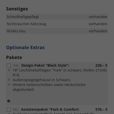
Sonstiges
Scheckheftgepflegt
vorhanden
Nichtraucher-Fahrzeug
vorhanden
HU/AU neu
vorhanden
Optionale Extras
Pakete
Design-Paket "Black Style":
220,– €
PSB
18'' Leichtmetallfelgen ''York'' in schwarz, Reifen 215/45
R18,
Außenspiegelgehäuse in Schwarz,
Hintere Seitenscheiben sowie Heckscheibe
abgedunkelt
(Nur
in
Assistenzpaket "Park & Comfort:
570,– €
Verbindung
PF2