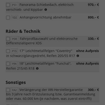
Panorama-Schiebedach, elektrisch
970,– €
PS1
(Die
verschieb- und kippbar
Dachreling
Anhängevorrichtung abnehmbar
800,– €
1D2
entfällt
bei
der
Räder & Technik
Wahl
des
Fahrprofilauswahl und elektronische
330,– €
PDE
Panoramadachs)
Differenzialsperre XDS
17'' Leichtmetallfelgen ''Coventry''
ohne Aufpreis
P15
(Nicht
in schwarz/glanzgedreht, Reifen 205/55 R17
in
18'' Leichtmetallfelgen ''Funchal'',
ohne Aufpreis
PJN
Verbindung
(Nicht
Reifen 215/45 R18
mit:
in
[WBS]
Verbindung
Design-
mit:
Sonstiges
Paket
[WBS]
"Black
Verlängerung der VW-Herstellergarantie
300,– €
Design-
EA2
Style")
bis 3 Jahre nach Erstzulassung bzw. Garantieanmeldung
Paket
oder max. 60.000 km (je nachdem, was zuerst eintrifft)
"Black
Style")