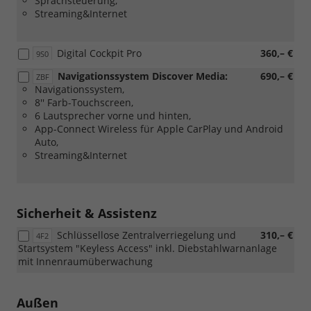
Sprachsteuerung,
Streaming&Internet
Digital Cockpit Pro
360,– €
9S0
Navigationssystem Discover Media:
690,– €
ZBF
Navigationssystem,
8'' Farb-Touchscreen,
6 Lautsprecher vorne und hinten,
App-Connect Wireless für Apple CarPlay und Android
Auto,
Streaming&Internet
Sicherheit & Assistenz
Schlüssellose Zentralverriegelung und
310,– €
4F2
Startsystem "Keyless Access" inkl. Diebstahlwarnanlage
mit Innenraumüberwachung
Außen