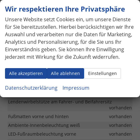
Wir respektieren Ihre Privatsphäre
Ablagefächer an der Rückseite der Vordersitze
vorhanden
Mittelarmlehne mit Staufach vorne
vorhanden
Unsere Website setzt Cookies ein, um unsere Dienste
Innenbeleuchtung vorne und hinten mit Dimmfunktion
für Sie bereitzustellen. Hierbei berücksichtigen wir Ihre
und Abschaltverzögerung
vorhanden
Auswahl und verarbeiten nur die Daten für Marketing,
2 Leselampen vorne und und 2 hinten
vorhanden
Analytics und Personalisierung, für die Sie uns Ihr
Einverständnis geben. Sie können Ihre Einwilligung
Make-up-Spiegel beleuchtet in den Sonnenblenden
vorhanden
jederzeit mit Wirkung für die Zukunft widerrufen.
Rücksitzlehne asymmetrisch geteilt und umklappbar
vorhanden
Alle akzeptieren
Alle ablehnen
Einstellungen
Stauraum in den vorderen und hinteren Türen
vorhanden
Datenschutzerklärung
Impressum
Gepäckraumabdeckung und Beleuchtung
vorhanden
Lendenwirbelstütze am Fahrer- und Beifahrersitz
vorhanden
Fußmatten vorne und hinten
vorhanden
Ambiente-Innenbeleuchtung weiß
vorhanden
LED-Fußraumbeleuchtung vorne
vorhanden