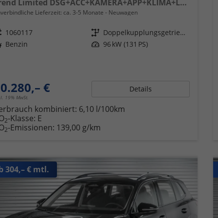
Trend Limited DSG+ACC+KAMERA+APP+KLIMA+LED+17" LM
verbindliche Lieferzeit: ca. 3-5 Monate
Neuwagen
eugnr.
1060117
Getriebe
Doppelkupplungsgetriebe (DSG)
ftstoff
Benzin
Leistung
96 kW (131 PS)
0.280,– €
Details
cl. 19% MwSt.
erbrauch kombiniert:
6,10 l/100km
O
-Klasse:
E
2
O
-Emissionen:
139,00 g/km
2
b 304,– € mtl.