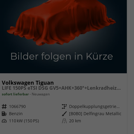
Volkswagen Tiguan
LIFE 150PS eTSI DSG GV5+AHK+360°+Lenkradheiz+IQ.Drive+ACC+App+eHeck+LED
sofort lieferbar
Neuwagen
Fahrzeugnr.
1066790
Getriebe
Doppelkupplungsgetriebe (DSG)
Kraftstoff
Benzin
Außenfarbe
[B0B0] Delfingrau Metallic
Leistung
110 kW (150 PS)
Kilometerstand
20 km