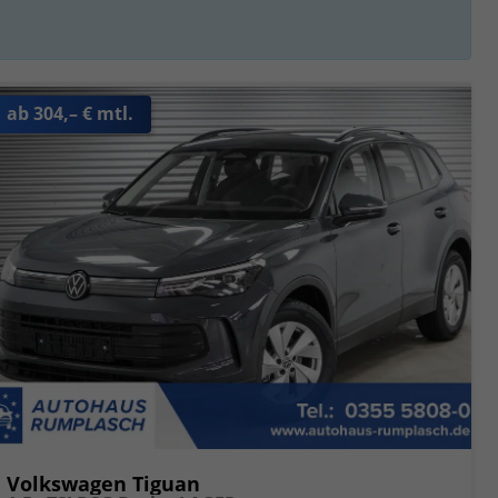
ab 304,– € mtl.
Volkswagen Tiguan