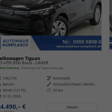
olkswagen Tiguan
,5 eTSI DSG Basis - LAGER
fort lieferbar
Fahrzeug mit Tageszulassung
eugnr.
1062199
Getriebe
Automatik
ftstoff
Benzin
Außenfarbe
Grenadillschwarz Metallic (0E)
tung
96 kW (131 PS)
Kilometerstand
20 km
01.01.2026
4.490,– €
Details
cl. 19% MwSt.