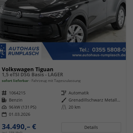
Volkswagen Tiguan
1,5 eTSI DSG Basis - LAGER
sofort lieferbar
Fahrzeug mit Tageszulassung
Fahrzeugnr.
1064215
Getriebe
Automatik
Kraftstoff
Benzin
Außenfarbe
Grenadillschwarz Metallic (0E)
Leistung
96 kW (131 PS)
Kilometerstand
20 km
01.03.2026
34.490,– €
Details
incl. 19% MwSt.