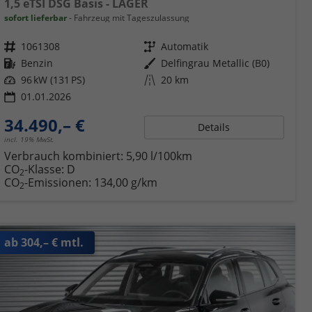
1,5 eTSI DSG Basis - LAGER
sofort lieferbar
Fahrzeug mit Tageszulassung
Fahrzeugnr.
1061308
Getriebe
Automatik
Kraftstoff
Benzin
Außenfarbe
Delfingrau Metallic (B0)
Leistung
96 kW (131 PS)
Kilometerstand
20 km
01.01.2026
34.490,– €
Details
incl. 19% MwSt.
Verbrauch kombiniert:
5,90 l/100km
CO
-Klasse:
D
2
CO
-Emissionen:
134,00 g/km
2
ab 304,– € mtl.