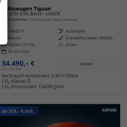
t
Volkswagen Tiguan
1,5 eTSI DSG Basis - LAGER
sofort lieferbar
Fahrzeug mit Tageszulassung
Fahrzeugnr.
1064217
Getriebe
Automatik
Kraftstoff
Benzin
Außenfarbe
Grenadillschwarz Metallic (0E)
Leistung
96 kW (131 PS)
Kilometerstand
20 km
01.03.2026
34.490,– €
Details
incl. 19% MwSt.
Verbrauch kombiniert:
5,90 l/100km
CO
-Klasse:
D
2
CO
-Emissionen:
134,00 g/km
2
ab 313,– € mtl.