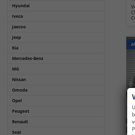
Hyundai
V
C
Iveco
C
Jaecoo
Jeep
a
Kia
Mercedes-Benz
MG
Nissan
Omoda
Opel
U
Peugeot
b
v
Renault
P
Seat