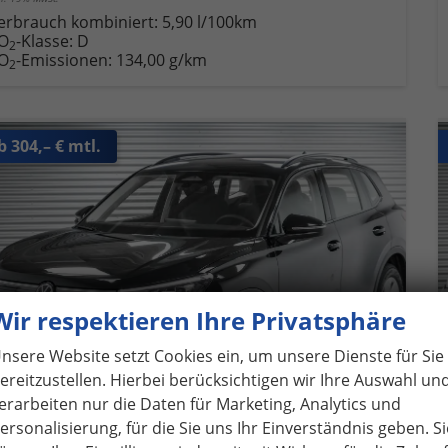
erbrauch kombiniert:
5,90 l/100km
O
-Klasse:
D
2
O
-Emissionen:
134,00 g/km
2
b 304,– € mtl.
Wir respektieren Ihre Privatsphäre
nsere Website setzt Cookies ein, um unsere Dienste für Sie
ereitzustellen. Hierbei berücksichtigen wir Ihre Auswahl un
erarbeiten nur die Daten für Marketing, Analytics und
ersonalisierung, für die Sie uns Ihr Einverständnis geben. Si