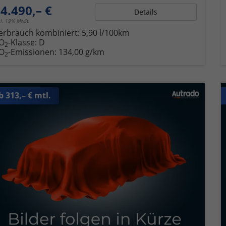
4.490,– €
Details
cl. 19% MwSt.
erbrauch kombiniert:
5,90 l/100km
O
-Klasse:
D
2
O
-Emissionen:
134,00 g/km
2
b 313,– € mtl.