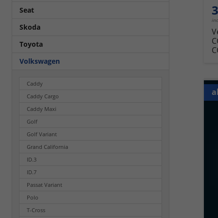
3
Seat
in
Skoda
V
C
Toyota
C
Volkswagen
Caddy
a
Caddy Cargo
Caddy Maxi
Golf
Golf Variant
Grand California
ID.3
ID.7
Passat Variant
Polo
T-Cross