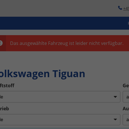
+4
Das ausgewählte Fahrzeug ist leider nicht verfügbar.
o
olkswagen Tiguan
ftstoff
Ge
rieb
Au