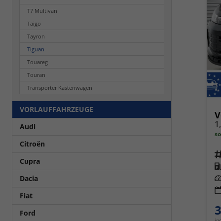
T7 Multivan
Taigo
Tayron
Tiguan
Touareg
Touran
Transporter Kastenwagen
VORLAUFFAHRZEUGE
V
1
Audi
so
Citroën
Fahrz
Cupra
Kra
Leis
Dacia
Fiat
3
Ford
in