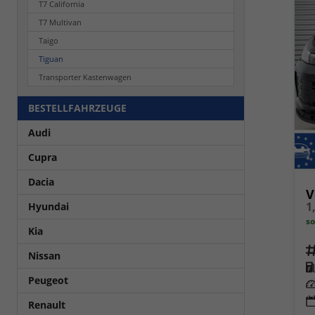
T7 California
T7 Multivan
Taigo
Tiguan
Transporter Kastenwagen
BESTELLFAHRZEUGE
Audi
Cupra
Dacia
V
1
Hyundai
so
Kia
Fahrz
Nissan
Kra
Peugeot
Leis
Renault