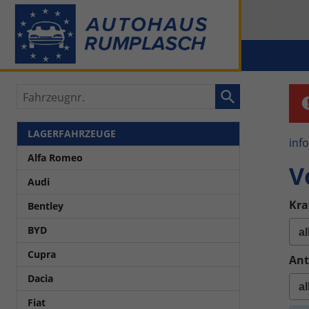
Fahrzeugnr.
LAGERFAHRZEUGE
inf
Alfa Romeo
V
Audi
Kra
Bentley
BYD
Cupra
Ant
Dacia
Fiat