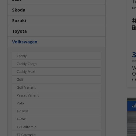
un
Skoda
Fahrz
Suzuki
Kra
Toyota
Volkswagen
3
Caddy
in
Caddy Cargo
V
Caddy Maxi
C
C
Golf
Golf Variant
Passat Variant
Polo
a
T-Cross
T-Roc
T7 California
T7 Caravelle