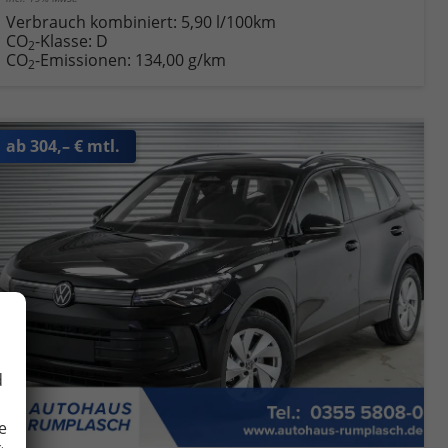
Verbrauch kombiniert:
5,90 l/100km
CO
-Klasse:
D
2
CO
-Emissionen:
134,00 g/km
2
ab 304,– € mtl.
d
e