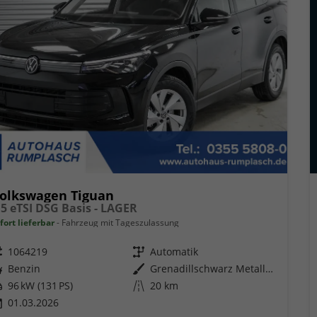
olkswagen Tiguan
,5 eTSI DSG Basis - LAGER
fort lieferbar
Fahrzeug mit Tageszulassung
eugnr.
1064219
Getriebe
Automatik
ftstoff
Benzin
Außenfarbe
Grenadillschwarz Metallic (0E)
tung
96 kW (131 PS)
Kilometerstand
20 km
01.03.2026