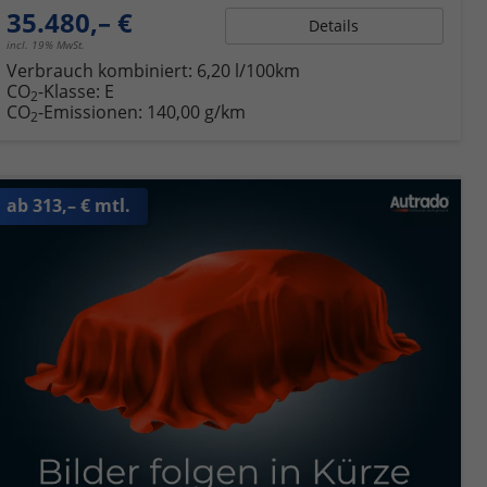
35.480,– €
Details
incl. 19% MwSt.
Verbrauch kombiniert:
6,20 l/100km
CO
-Klasse:
E
2
CO
-Emissionen:
140,00 g/km
2
ab 313,– € mtl.