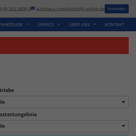
9 (0) 355 5808-0
autohaus-rumplasch@t-online.de
Anmelden
FAHRZEUGE
SERVICE
ÜBER UNS
KONTAKT
triebe
sstattungslinie