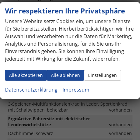
Lendenwirbelstützen vorn pneumatisch einstellbar
Wir respektieren Ihre Privatsphäre
vorhanden
Unsere Website setzt Cookies ein, um unsere Dienste
Aus dem Kofferraum klappbare Rückenlehnen der
Rücksitze
vorhanden
für Sie bereitzustellen. Hierbei berücksichtigen wir Ihre
Auswahl und verarbeiten nur die Daten für Marketing,
Mittelarmlehne hinten
vorhanden
Analytics und Personalisierung, für die Sie uns Ihr
Gepäckraumboden in 2 Höhen einstellbar, für ebene
Einverständnis geben. Sie können Ihre Einwilligung
Ladefläche (nicht für eHybrid)
vorhanden
jederzeit mit Wirkung für die Zukunft widerrufen.
Textilfußmatten vorn und hinten
vorhanden
Vordersitze mit Massagefunktion
vorhanden
Alle akzeptieren
Alle ablehnen
Einstellungen
Einstiegsleisten vorn in Aluminium
vorhanden
Kopfstützen vorn im Sitz integriert
vorhanden
Datenschutzerklärung
Impressum
Sport-Komfortsitze vorn
vorhanden
3-Speichen-Multifunktionslenkrad in Leder, Sportlenkrad
mit Schaltwippen, beheizbar
vorhanden
ErgoActive-Fahrersitz mit elektrischer
Lendenwirbelstütze
vorhanden
Dachhimmel schwarz
vorhanden