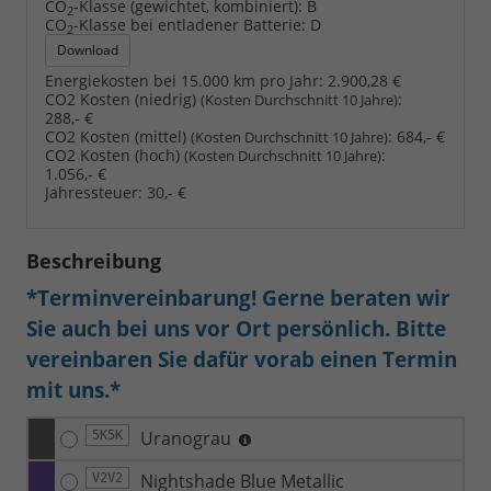
CO
-Klasse (gewichtet, kombiniert):
B
2
CO
-Klasse bei entladener Batterie:
D
2
Download
Energiekosten bei 15.000 km pro Jahr:
2.900,28 €
CO2 Kosten (niedrig)
:
(Kosten Durchschnitt 10 Jahre)
288,- €
CO2 Kosten (mittel)
:
684,- €
(Kosten Durchschnitt 10 Jahre)
CO2 Kosten (hoch)
:
(Kosten Durchschnitt 10 Jahre)
1.056,- €
Jahressteuer:
30,- €
Beschreibung
*Terminvereinbarung! Gerne beraten wir
Sie auch bei uns vor Ort persönlich. Bitte
vereinbaren Sie dafür vorab einen Termin
mit uns.*
Uranograu
5K5K
Nightshade Blue Metallic
V2V2