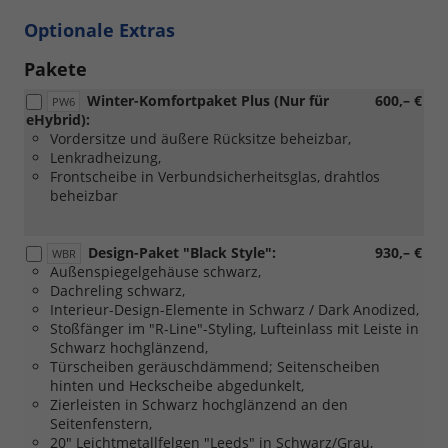
Optionale Extras
Pakete
Winter-Komfortpaket Plus (Nur für
600,– €
PW6
eHybrid):
Vordersitze und äußere Rücksitze beheizbar,
Lenkradheizung,
Frontscheibe in Verbundsicherheitsglas, drahtlos
beheizbar
Design-Paket "Black Style":
930,– €
WBR
Außenspiegelgehäuse schwarz,
Dachreling schwarz,
Interieur-Design-Elemente in Schwarz / Dark Anodized,
Stoßfänger im "R-Line"-Styling, Lufteinlass mit Leiste in
Schwarz hochglänzend,
Türscheiben geräuschdämmend; Seitenscheiben
hinten und Heckscheibe abgedunkelt,
Zierleisten in Schwarz hochglänzend an den
Seitenfenstern,
20" Leichtmetallfelgen "Leeds" in Schwarz/Grau,