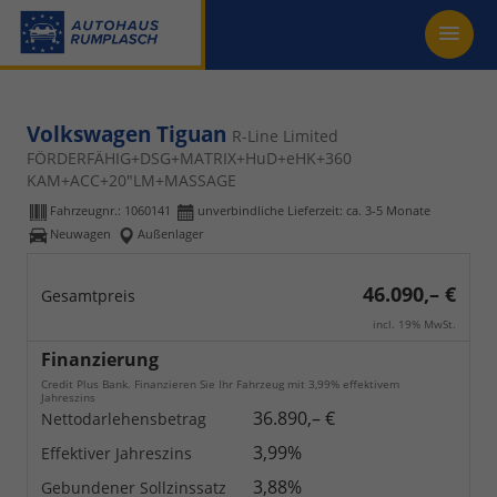
Volkswagen Tiguan
R-Line Limited
FÖRDERFÄHIG+DSG+MATRIX+HuD+eHK+360
KAM+ACC+20"LM+MASSAGE
Fahrzeugnr.:
1060141
unverbindliche Lieferzeit: ca. 3-5 Monate
Neuwagen
Außenlager
46.090,– €
Gesamtpreis
incl. 19% MwSt.
Finanzierung
Credit Plus Bank. Finanzieren Sie Ihr Fahrzeug mit 3,99% effektivem
Jahreszins
36.890,– €
Nettodarlehensbetrag
3,99%
Effektiver Jahreszins
3,88%
Gebundener Sollzinssatz