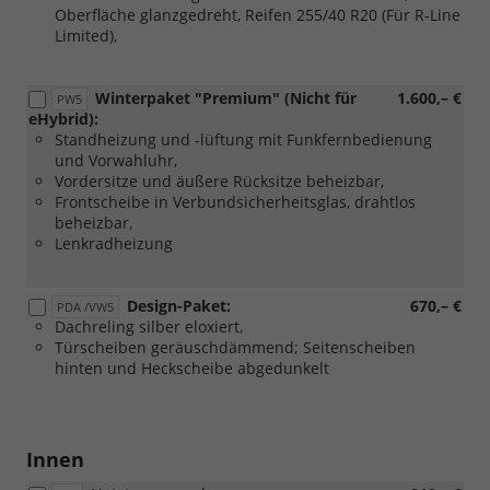
Oberfläche glanzgedreht, Reifen 255/40 R20 (Für R-Line
Limited),
Winterpaket "Premium" (Nicht für
1.600,– €
PW5
eHybrid):
Standheizung und -lüftung mit Funkfernbedienung
und Vorwahluhr,
Vordersitze und äußere Rücksitze beheizbar,
Frontscheibe in Verbundsicherheitsglas, drahtlos
beheizbar,
Lenkradheizung
Design-Paket:
670,– €
PDA /VW5
Dachreling silber eloxiert,
Türscheiben geräuschdämmend; Seitenscheiben
hinten und Heckscheibe abgedunkelt
Innen