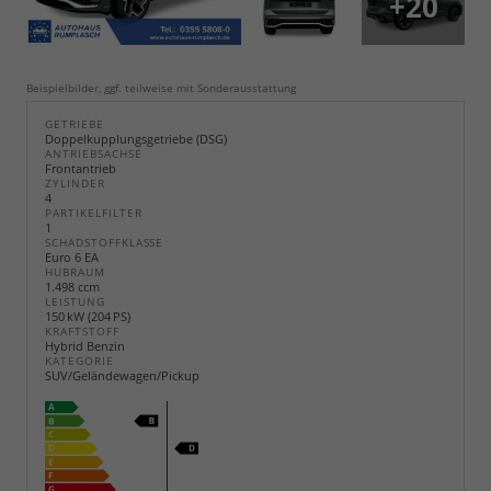
+20
Beispielbilder, ggf. teilweise mit Sonderausstattung
GETRIEBE
Doppelkupplungsgetriebe (DSG)
ANTRIEBSACHSE
Frontantrieb
ZYLINDER
4
PARTIKELFILTER
1
SCHADSTOFFKLASSE
Euro 6 EA
HUBRAUM
1.498 ccm
LEISTUNG
150 kW (204 PS)
KRAFTSTOFF
Hybrid Benzin
KATEGORIE
SUV/Geländewagen/Pickup