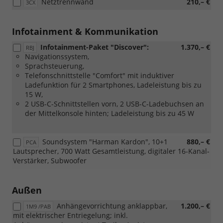
Netztrennwand
210,– €
3CX
Infotainment & Kommunikation
Infotainment-Paket "Discover":
1.370,– €
RBJ
Navigationssystem,
Sprachsteuerung,
Telefonschnittstelle "Comfort" mit induktiver
Ladefunktion für 2 Smartphones, Ladeleistung bis zu
15 W,
2 USB-C-Schnittstellen vorn, 2 USB-C-Ladebuchsen an
der Mittelkonsole hinten; Ladeleistung bis zu 45 W
Soundsystem "Harman Kardon", 10+1
880,– €
PCA
Lautsprecher, 700 Watt Gesamtleistung, digitaler 16-Kanal-
Verstärker, Subwoofer
Außen
Anhängevorrichtung anklappbar,
1.200,– €
1M9 /PAB
mit elektrischer Entriegelung; inkl.