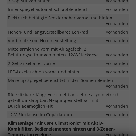
3 Kopfstützen hinten
vorhanden
Innenspiegel automatisch abblendend
vorhanden
Elektrisch betätigte Fensterheber vorne und hinten
vorhanden
Höhen- und längsverstellbares Lenkrad
vorhanden
Vordersitze mit Höheneinstellung
vorhanden
Mittelarmlehne vorn mit Ablagefach, 2
Belüftungsöffnungen hinten, 12-V-Steckdose
vorhanden
2 Getränkehalter vorne
vorhanden
LED-Leseleuchten vorne und hinten
vorhanden
Make-up-Spiegel beleuchtet in den Sonnenblenden
vorhanden
Rücksitzbank längs verschiebbar, -lehne asymmetrisch
geteilt umklappbar, Neigung einstellbar; mit
Durchlademöglichkeit
vorhanden
12-V-Steckdose im Gepäckraum
vorhanden
Klimaanlage "Air Care Climatronic" mit Aktiv-
Kombifilter, Bedienelementen hinten und 3-Zonen-
Temperaturregelung
vorhanden