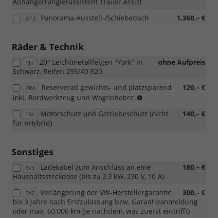
Anhängerrangierassistent Trailer Assist
Panorama-Ausstell-/Schiebedach
1.360,– €
3FU
Räder & Technik
20" Leichtmetallfelgen "York" in
ohne Aufpreis
PJR
Schwarz, Reifen 255/40 R20
Reserverad gewichts- und platzsparend
120,– €
PRA
(Nicht
inkl. Bordwerkzeug und Wagenheber
für
Motorschutz und Getriebeschutz (nicht
140,– €
1SK
eHybrid)
für eHybrid)
Sonstiges
Ladekabel zum Anschluss an eine
180,– €
EV3
Haushaltssteckdose (bis zu 2,3 kW, 230 V, 10 A)
Verlängerung der VW-Herstellergarantie
300,– €
EA2
bis 3 Jahre nach Erstzulassung bzw. Garantieanmeldung
oder max. 60.000 km (je nachdem, was zuerst eintrifft)