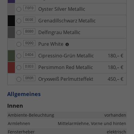
Oyster Silver Metallic
F0F0
Grenadillschwarz Metallic
0E0E
Delfingrau Metallic
B0B0
Pure White
0Q0Q
Cipressino-Grün Metallic
180,– €
D4D4
Persimmon Red Metallic
180,– €
D3D3
Oryxweiß Perlmutteffekt
450,– €
0R0R
Allgemeines
Innen
Ambiente-Beleuchtung
vorhanden
Armlehnen
Mittelarmlehne, Vorne und hinten
Fensterheber
elektrisch