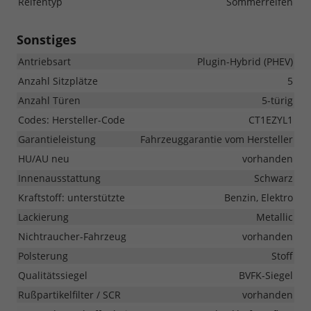
Reifentyp
Sommerreifen
Sonstiges
Antriebsart
Plugin-Hybrid (PHEV)
Anzahl Sitzplätze
5
Anzahl Türen
5-türig
Codes: Hersteller-Code
CT1EZYL1
Garantieleistung
Fahrzeuggarantie vom Hersteller
HU/AU neu
vorhanden
Innenausstattung
Schwarz
Kraftstoff: unterstützte
Benzin, Elektro
Lackierung
Metallic
Nichtraucher-Fahrzeug
vorhanden
Polsterung
Stoff
Qualitätssiegel
BVFK-Siegel
Rußpartikelfilter / SCR
vorhanden