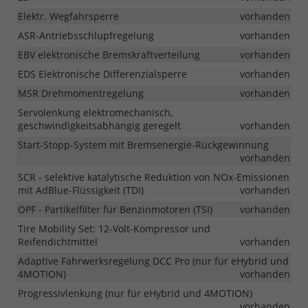
Elektr. Wegfahrsperre
vorhanden
ASR-Antriebsschlupfregelung
vorhanden
EBV elektronische Bremskraftverteilung
vorhanden
EDS Elektronische Differenzialsperre
vorhanden
MSR Drehmomentregelung
vorhanden
Servolenkung elektromechanisch,
geschwindigkeitsabhängig geregelt
vorhanden
Start-Stopp-System mit Bremsenergie-Rückgewinnung
vorhanden
SCR - selektive katalytische Reduktion von NOx-Emissionen
mit AdBlue-Flüssigkeit (TDI)
vorhanden
OPF - Partikelfilter für Benzinmotoren (TSI)
vorhanden
Tire Mobility Set: 12-Volt-Kompressor und
Reifendichtmittel
vorhanden
Adaptive Fahrwerksregelung DCC Pro (nur für eHybrid und
4MOTION)
vorhanden
Progressivlenkung (nur für eHybrid und 4MOTION)
vorhanden