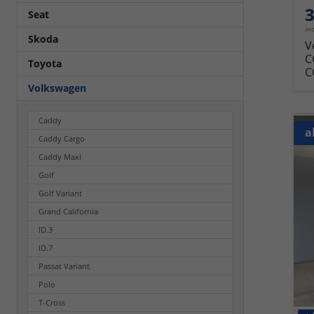
3
Seat
in
Skoda
V
C
Toyota
C
Volkswagen
Caddy
a
Caddy Cargo
Caddy Maxi
Golf
Golf Variant
Grand California
ID.3
ID.7
Passat Variant
Polo
T-Cross