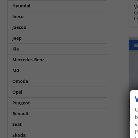
Hyundai
V
C
Iveco
C
Jaecoo
Jeep
a
Kia
Mercedes-Benz
MG
Omoda
Opel
Peugeot
U
Renault
b
v
Seat
P
Skoda