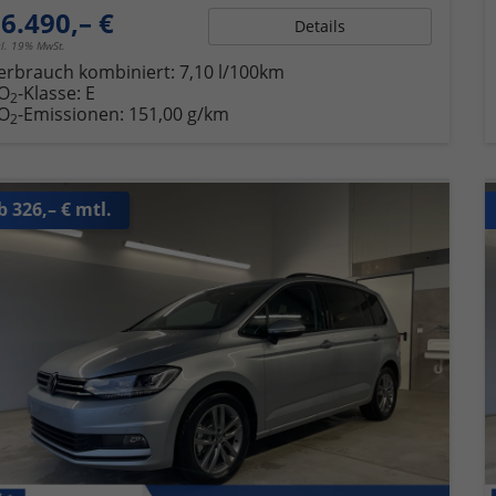
6.490,– €
Details
cl. 19% MwSt.
erbrauch kombiniert:
7,10 l/100km
O
-Klasse:
E
2
O
-Emissionen:
151,00 g/km
2
b 326,– € mtl.