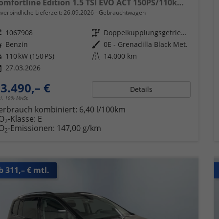
Comfortline Edition 1.5 TSI EVO ACT 150PS/110kW DSG7 2026 +APP-Connect+RFK+17"ALU+SHZ
verbindliche Lieferzeit:
26.09.2026
Gebrauchtwagen
eugnr.
1067908
Getriebe
Doppelkupplungsgetriebe (DSG)
ftstoff
Benzin
Außenfarbe
0E - Grenadilla Black Met.
tung
110 kW (150 PS)
Kilometerstand
14.000 km
27.03.2026
3.490,– €
Details
cl. 19% MwSt.
erbrauch kombiniert:
6,40 l/100km
O
-Klasse:
E
2
O
-Emissionen:
147,00 g/km
2
b 311,– € mtl.