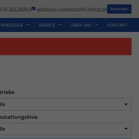
9 (0) 355 5808-0
autohaus-rumplasch@t-online.de
Anmelden
FAHRZEUGE
SERVICE
ÜBER UNS
KONTAKT
triebe
sstattungslinie