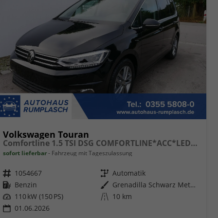
Volkswagen Touran
Comfortline 1.5 TSI DSG COMFORTLINE*ACC*LED*PDC*KAMERA*NAVI*SHZ* 7-SITZER 17-ZOLL
sofort lieferbar
Fahrzeug mit Tageszulassung
Fahrzeugnr.
1054667
Getriebe
Automatik
Kraftstoff
Benzin
Außenfarbe
Grenadilla Schwarz Metallic
Leistung
110 kW (150 PS)
Kilometerstand
10 km
01.06.2026