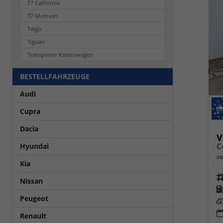
T7 California
T7 Multivan
Taigo
Tiguan
Transporter Kastenwagen
BESTELLFAHRZEUGE
Audi
Cupra
Dacia
V
Hyundai
so
Kia
Fahrz
Nissan
Kra
Peugeot
Leis
Renault