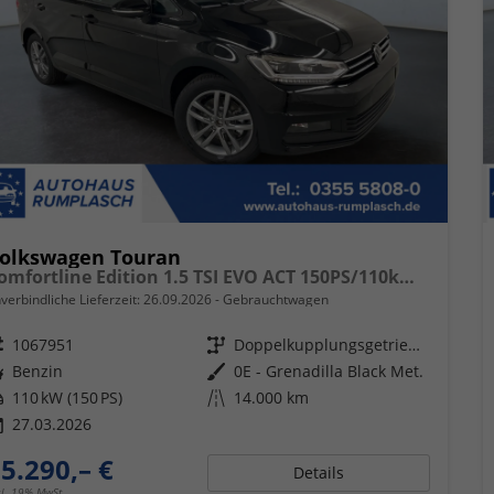
olkswagen Touran
Comfortline Edition 1.5 TSI EVO ACT 150PS/110kW DSG7 2026 +AHK+TRAILER ASSIST+APP-Connect+RFK+17"ALU+SHZ
verbindliche Lieferzeit:
26.09.2026
Gebrauchtwagen
eugnr.
1067951
Getriebe
Doppelkupplungsgetriebe (DSG)
ftstoff
Benzin
Außenfarbe
0E - Grenadilla Black Met.
tung
110 kW (150 PS)
Kilometerstand
14.000 km
27.03.2026
5.290,– €
Details
cl. 19% MwSt.