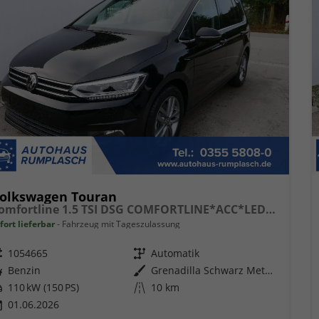
olkswagen Touran
Comfortline 1.5 TSI DSG COMFORTLINE*ACC*LED*PDC*KAMERA*NAVI*SHZ* 7-SITZER 17-ZOLL
fort lieferbar
Fahrzeug mit Tageszulassung
eugnr.
1054665
Getriebe
Automatik
ftstoff
Benzin
Außenfarbe
Grenadilla Schwarz Metallic
tung
110 kW (150 PS)
Kilometerstand
10 km
01.06.2026