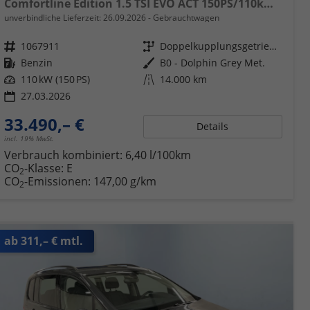
Comfortline Edition 1.5 TSI EVO ACT 150PS/110kW DSG7 2026 +APP-Connect+RFK+17"ALU+SHZ
unverbindliche Lieferzeit:
26.09.2026
Gebrauchtwagen
Fahrzeugnr.
1067911
Getriebe
Doppelkupplungsgetriebe (DSG)
Kraftstoff
Benzin
Außenfarbe
B0 - Dolphin Grey Met.
Leistung
110 kW (150 PS)
Kilometerstand
14.000 km
27.03.2026
33.490,– €
Details
incl. 19% MwSt.
Verbrauch kombiniert:
6,40 l/100km
CO
-Klasse:
E
2
CO
-Emissionen:
147,00 g/km
2
ab 311,– € mtl.