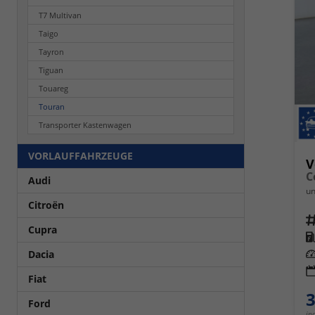
T7 Multivan
Taigo
Tayron
Tiguan
Touareg
Touran
Transporter Kastenwagen
VORLAUFFAHRZEUGE
V
Audi
un
Citroën
Fahrz
Cupra
Kra
Leis
Dacia
Fiat
3
Ford
in