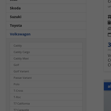
un
Skoda
Fahrz
Suzuki
Kra
Toyota
Leis
Volkswagen
3
Caddy
in
Caddy Cargo
V
Caddy Maxi
C
C
Golf
Golf Variant
Passat Variant
Polo
a
T-Cross
T-Roc
T7 California
T7 Caravelle