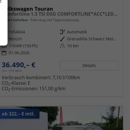
t
Volkswagen Touran
Comfortline 1.5 TSI DSG COMFORTLINE*ACC*LED*PDC*KAMERA*NAVI*SHZ* 7-SITZER 17-ZOLL
sofort lieferbar
Fahrzeug mit Tageszulassung
Fahrzeugnr.
1054664
Getriebe
Automatik
Kraftstoff
Benzin
Außenfarbe
Grenadilla Schwarz Metallic
Leistung
110 kW (150 PS)
Kilometerstand
10 km
01.06.2026
36.490,– €
Details
incl. 19% MwSt.
Verbrauch kombiniert:
7,10 l/100km
CO
-Klasse:
E
2
CO
-Emissionen:
151,00 g/km
2
ab 322,– € mtl.