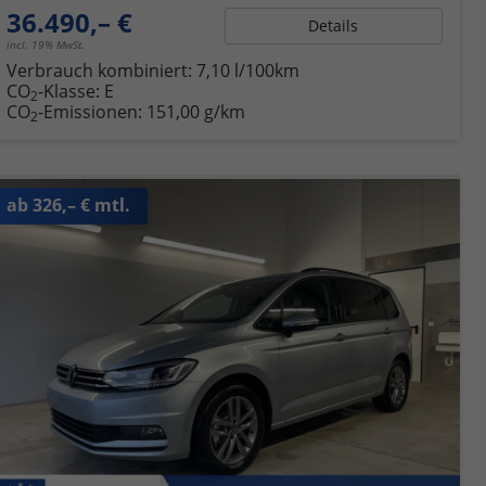
36.490,– €
Details
incl. 19% MwSt.
Verbrauch kombiniert:
7,10 l/100km
CO
-Klasse:
E
2
CO
-Emissionen:
151,00 g/km
2
ab 326,– € mtl.