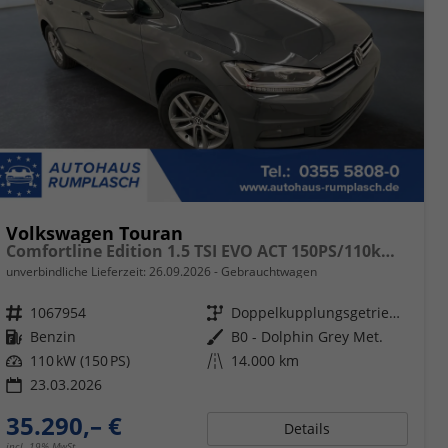
Volkswagen Touran
Comfortline Edition 1.5 TSI EVO ACT 150PS/110kW DSG7 2026 +AHK+TRAILER ASSIST+APP-Connect+RFK+17"ALU+SHZ
unverbindliche Lieferzeit:
26.09.2026
Gebrauchtwagen
Fahrzeugnr.
1067954
Getriebe
Doppelkupplungsgetriebe (DSG)
Kraftstoff
Benzin
Außenfarbe
B0 - Dolphin Grey Met.
Leistung
110 kW (150 PS)
Kilometerstand
14.000 km
23.03.2026
35.290,– €
Details
incl. 19% MwSt.