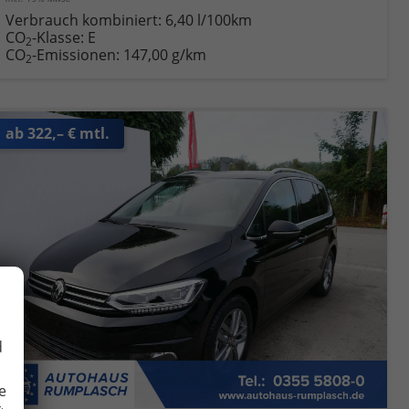
Verbrauch kombiniert:
6,40 l/100km
CO
-Klasse:
E
2
CO
-Emissionen:
147,00 g/km
2
ab 322,– € mtl.
d
e