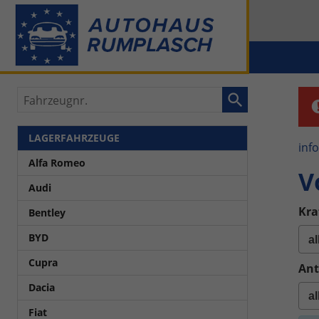
Fahrzeugnr.
LAGERFAHRZEUGE
inf
Alfa Romeo
V
Audi
Kra
Bentley
BYD
Cupra
Ant
Dacia
Fiat