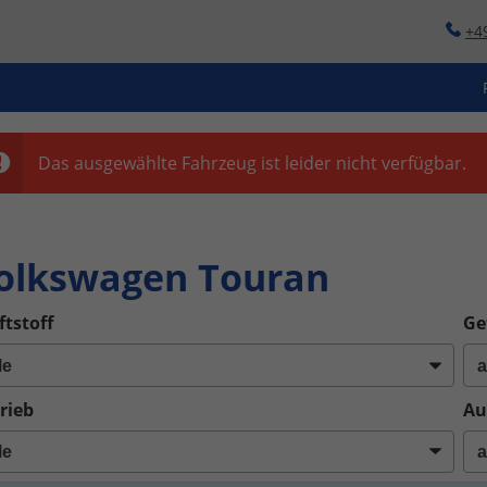
+4
Das ausgewählte Fahrzeug ist leider nicht verfügbar.
o
olkswagen Touran
ftstoff
Ge
rieb
Au