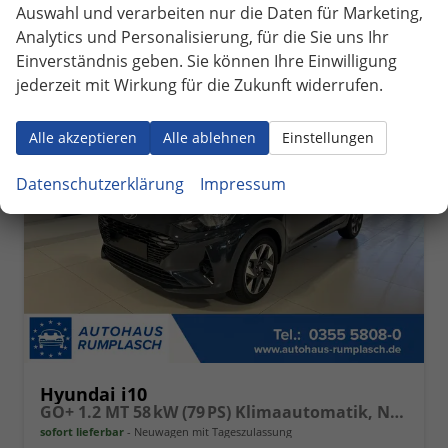
CO
-Emissionen:
119,00 g/km
2
Auswahl und verarbeiten nur die Daten für Marketing,
Analytics und Personalisierung, für die Sie uns Ihr
Einverständnis geben. Sie können Ihre Einwilligung
jederzeit mit Wirkung für die Zukunft widerrufen.
ab 166,– € mtl.
Alle akzeptieren
Alle ablehnen
Einstellungen
Datenschutzerklärung
Impressum
Hyundai i10
GO+ 1.2 MT 58 kW (79 PS) Klimaautomatik, Navigationssystem, Apple CarPlay & Android Auto, Sitzheizung, Lenkradheizung, Einparkhilfe hinten, Rückfahrkamera, Privacy Glass, 15" Leichtmetallfelgen, uvm.
sofort lieferbar
Neuwagen mit Tageszulassung