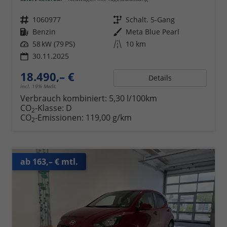
Fahrzeugnr.
1060977
Getriebe
Schalt. 5-Gang
Kraftstoff
Benzin
Außenfarbe
Meta Blue Pearl
Leistung
58 kW (79 PS)
Kilometerstand
10 km
30.11.2025
18.490,– €
Details
incl. 19% MwSt.
Verbrauch kombiniert:
5,30 l/100km
CO
-Klasse:
D
2
CO
-Emissionen:
119,00 g/km
2
ab 163,– € mtl.