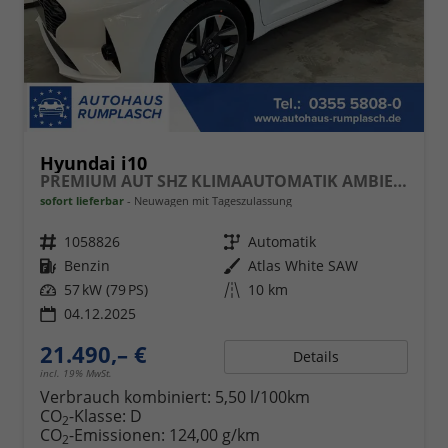
Hyundai i10
PREMIUM AUT SHZ KLIMAAUTOMATIK AMBIENTE ALU RFK PDC NAVI
sofort lieferbar
Neuwagen mit Tageszulassung
Fahrzeugnr.
1058826
Getriebe
Automatik
Kraftstoff
Benzin
Außenfarbe
Atlas White SAW
Leistung
57 kW (79 PS)
Kilometerstand
10 km
04.12.2025
21.490,– €
Details
incl. 19% MwSt.
Verbrauch kombiniert:
5,50 l/100km
CO
-Klasse:
D
2
CO
-Emissionen:
124,00 g/km
2