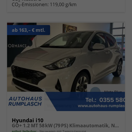
2
CO
-Emissionen:
119,00 g/km
2
ab 163,– € mtl.
Hyundai i10
GO+ 1.2 MT 58 kW (79 PS) Klimaautomatik, Navigationssystem, Apple CarPlay & Android Auto, Sitzheizung, Lenkradheizung, Einparkhilfe hinten, Rückfahrkamera, Privacy Glass, 15" Leichtmetallfelgen, uvm.
sofort lieferbar
Neuwagen mit Tageszulassung