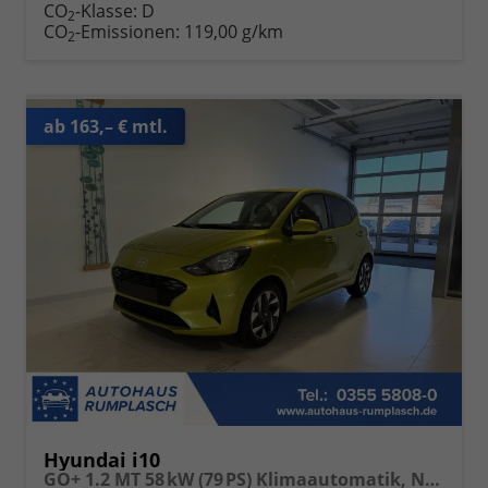
CO
-Klasse:
D
2
CO
-Emissionen:
119,00 g/km
2
ab 163,– € mtl.
Hyundai i10
GO+ 1.2 MT 58 kW (79 PS) Klimaautomatik, Navigationssystem, Apple CarPlay & Android Auto, Sitzheizung, Lenkradheizung, Einparkhilfe hinten, Rückfahrkamera, Privacy Glass, 15" Leichtmetallfelgen, uvm.