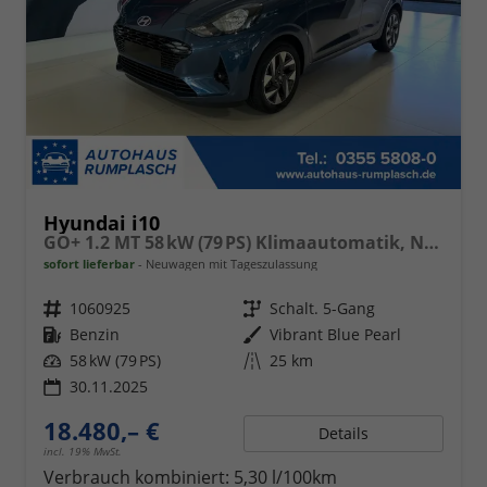
Hyundai i10
GO+ 1.2 MT 58 kW (79 PS) Klimaautomatik, Navigationssystem, Apple CarPlay & Android Auto, Sitzheizung, Lenkradheizung, Einparkhilfe hinten, Rückfahrkamera, Privacy Glass, 15" Leichtmetallfelgen, uvm.
sofort lieferbar
Neuwagen mit Tageszulassung
Fahrzeugnr.
1060925
Getriebe
Schalt. 5-Gang
Kraftstoff
Benzin
Außenfarbe
Vibrant Blue Pearl
Leistung
58 kW (79 PS)
Kilometerstand
25 km
30.11.2025
18.480,– €
Details
incl. 19% MwSt.
Verbrauch kombiniert:
5,30 l/100km