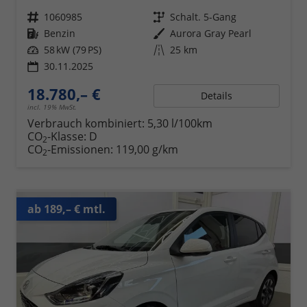
Fahrzeugnr.
1060985
Getriebe
Schalt. 5-Gang
Kraftstoff
Benzin
Außenfarbe
Aurora Gray Pearl
Leistung
58 kW (79 PS)
Kilometerstand
25 km
30.11.2025
18.780,– €
Details
incl. 19% MwSt.
Verbrauch kombiniert:
5,30 l/100km
CO
-Klasse:
D
2
CO
-Emissionen:
119,00 g/km
2
ab 189,– € mtl.