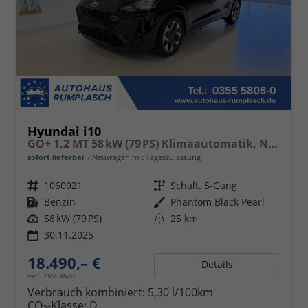
Hyundai i10
GO+ 1.2 MT 58 kW (79 PS) Klimaautomatik, Navigationssystem, Apple CarPlay & Android Auto, Sitzheizung, Lenkradheizung, Einparkhilfe hinten, Rückfahrkamera, Privacy Glass, 15" Leichtmetallfelgen, uvm.
sofort lieferbar
Neuwagen mit Tageszulassung
Fahrzeugnr.
1060921
Getriebe
Schalt. 5-Gang
Kraftstoff
Benzin
Außenfarbe
Phantom Black Pearl
Leistung
58 kW (79 PS)
Kilometerstand
25 km
30.11.2025
18.490,– €
Details
incl. 19% MwSt.
Verbrauch kombiniert:
5,30 l/100km
CO
-Klasse:
D