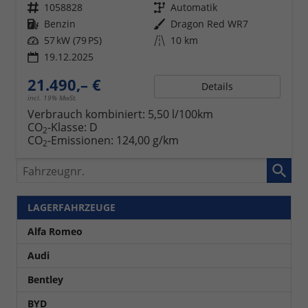
Fahrzeugnr.
1058828
Getriebe
Automatik
Kraftstoff
Benzin
Außenfarbe
Dragon Red WR7
Leistung
57 kW (79 PS)
Kilometerstand
10 km
19.12.2025
21.490,– €
Details
incl. 19% MwSt.
Verbrauch kombiniert:
5,50 l/100km
CO
-Klasse:
D
2
CO
-Emissionen:
124,00 g/km
2
Fahrzeugnr.
LAGERFAHRZEUGE
Alfa Romeo
Audi
Bentley
BYD