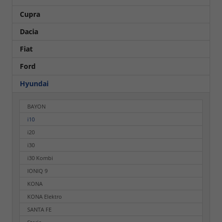
Cupra
Dacia
Fiat
Ford
Hyundai
BAYON
i10
i20
i30
i30 Kombi
IONIQ 9
KONA
KONA Elektro
SANTA FE