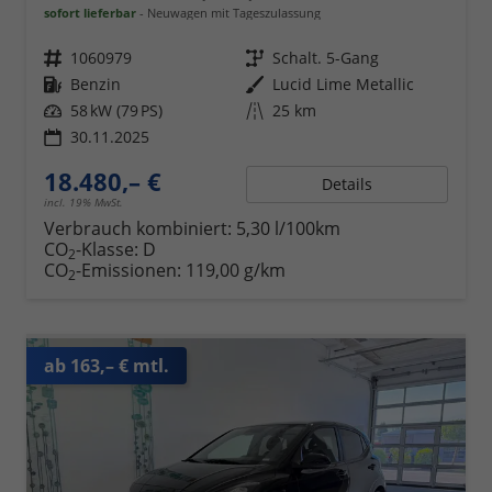
sofort lieferbar
Neuwagen mit Tageszulassung
Fahrzeugnr.
1060979
Getriebe
Schalt. 5-Gang
Kraftstoff
Benzin
Außenfarbe
Lucid Lime Metallic
Leistung
58 kW (79 PS)
Kilometerstand
25 km
30.11.2025
18.480,– €
Details
incl. 19% MwSt.
Verbrauch kombiniert:
5,30 l/100km
CO
-Klasse:
D
2
CO
-Emissionen:
119,00 g/km
2
ab 163,– € mtl.