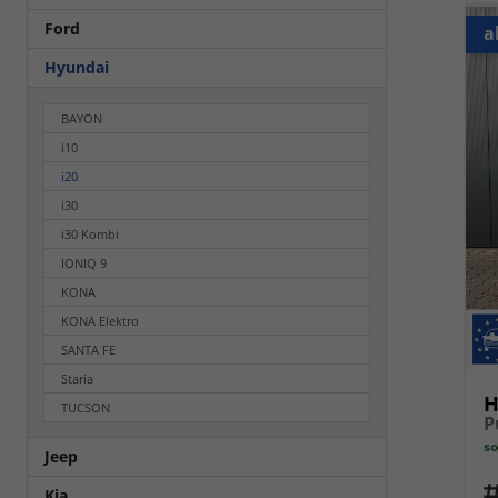
Ford
a
Hyundai
BAYON
i10
i20
i30
i30 Kombi
IONIQ 9
KONA
KONA Elektro
SANTA FE
Staria
H
TUCSON
so
Jeep
Fahrz
Kia