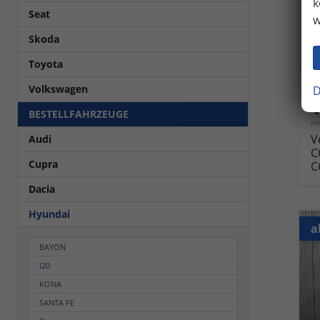
k
Seat
w
Fahrz
Skoda
Kra
Leis
Toyota
Volkswagen
D
1
BESTELLFAHRZEUGE
in
V
Audi
C
Cupra
C
Dacia
Hyundai
a
BAYON
i20
KONA
SANTA FE