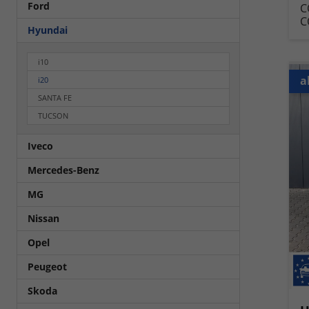
Ford
C
C
Hyundai
i10
a
i20
SANTA FE
TUCSON
Iveco
Mercedes-Benz
MG
Nissan
Opel
Peugeot
Skoda