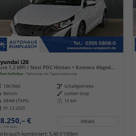
yundai i20
Pure 1.2 MPI / Navi PDC Hinten + Kamera Abgedunkelte Scheiben Tempomat Alu 16"
fort lieferbar
Fahrzeug mit Tageszulassung
eugnr.
1067860
Getriebe
Schaltgetriebe
ftstoff
Benzin
Außenfarbe
Lumen Gray
tung
58 kW (79 PS)
Kilometerstand
15 km
01.12.2025
8.250,– €
Details
cl. 19% MwSt.
erbrauch kombiniert:
5,40 l/100km