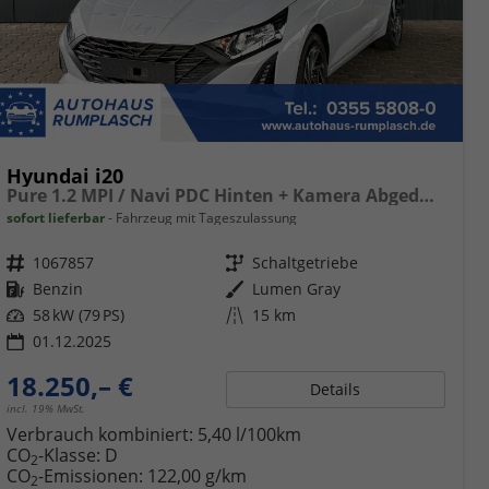
Hyundai i20
Pure 1.2 MPI / Navi PDC Hinten + Kamera Abgedunkelte Scheiben Tempomat Alu 16"
sofort lieferbar
Fahrzeug mit Tageszulassung
Fahrzeugnr.
1067857
Getriebe
Schaltgetriebe
Kraftstoff
Benzin
Außenfarbe
Lumen Gray
Leistung
58 kW (79 PS)
Kilometerstand
15 km
01.12.2025
18.250,– €
Details
incl. 19% MwSt.
Verbrauch kombiniert:
5,40 l/100km
CO
-Klasse:
D
2
CO
-Emissionen:
122,00 g/km
2