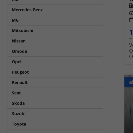
Kra
Mercedes-Benz
Leis
MG
1
Mitsubishi
in
Nissan
V
C
Omoda
C
Opel
Peugeot
a
Renault
Seat
Skoda
Suzuki
Toyota