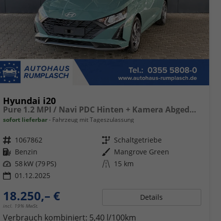
Hyundai i20
Pure 1.2 MPI / Navi PDC Hinten + Kamera Abgedunkelte Scheiben Tempomat Alu 16"
sofort lieferbar
Fahrzeug mit Tageszulassung
Fahrzeugnr.
1067862
Getriebe
Schaltgetriebe
Kraftstoff
Benzin
Außenfarbe
Mangrove Green
Leistung
58 kW (79 PS)
Kilometerstand
15 km
01.12.2025
18.250,– €
Details
incl. 19% MwSt.
Verbrauch kombiniert:
5,40 l/100km