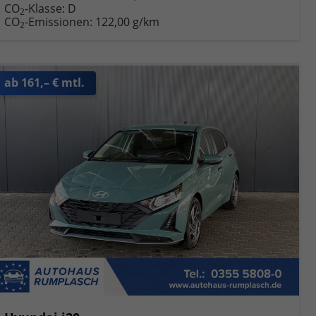
CO
-Klasse:
D
2
CO
-Emissionen:
122,00 g/km
2
ab 161,– € mtl.