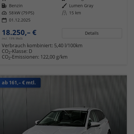
Kraftstoff
Benzin
Außenfarbe
Lumen Gray
Leistung
58 kW (79 PS)
Kilometerstand
15 km
01.12.2025
18.250,– €
Details
incl. 19% MwSt.
Verbrauch kombiniert:
5,40 l/100km
CO
-Klasse:
D
2
CO
-Emissionen:
122,00 g/km
2
ab 161,– € mtl.