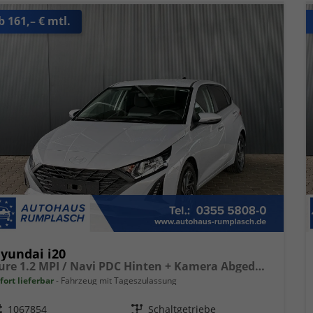
b 161,– € mtl.
yundai i20
Pure 1.2 MPI / Navi PDC Hinten + Kamera Abgedunkelte Scheiben Tempomat Alu 16"
fort lieferbar
Fahrzeug mit Tageszulassung
eugnr.
1067854
Getriebe
Schaltgetriebe