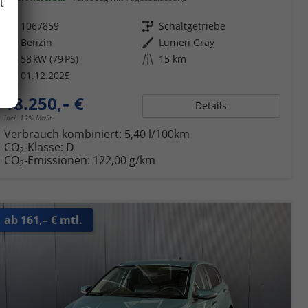
t
Fahrzeugnr.
1067859
Getriebe
Schaltgetriebe
Kraftstoff
Benzin
Außenfarbe
Lumen Gray
Leistung
58 kW (79 PS)
Kilometerstand
15 km
01.12.2025
18.250,– €
Details
incl. 19% MwSt.
Verbrauch kombiniert:
5,40 l/100km
CO
-Klasse:
D
2
CO
-Emissionen:
122,00 g/km
2
ab 161,– € mtl.