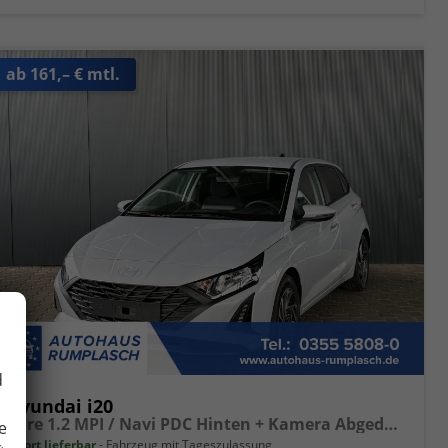
ab 161,– € mtl.
d
Hyundai i20
Pure 1.2 MPI / Navi PDC Hinten + Kamera Abgedunkelte Scheiben Tempomat Alu 16"
e
sofort lieferbar
Fahrzeug mit Tageszulassung