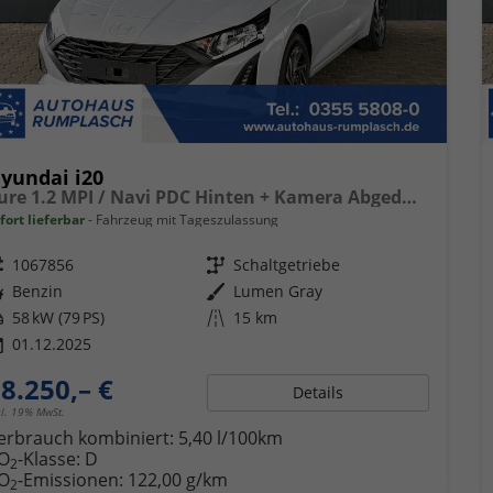
yundai i20
Pure 1.2 MPI / Navi PDC Hinten + Kamera Abgedunkelte Scheiben Tempomat Alu 16"
fort lieferbar
Fahrzeug mit Tageszulassung
eugnr.
1067856
Getriebe
Schaltgetriebe
ftstoff
Benzin
Außenfarbe
Lumen Gray
tung
58 kW (79 PS)
Kilometerstand
15 km
01.12.2025
8.250,– €
Details
cl. 19% MwSt.
erbrauch kombiniert:
5,40 l/100km
O
-Klasse:
D
2
O
-Emissionen:
122,00 g/km
2