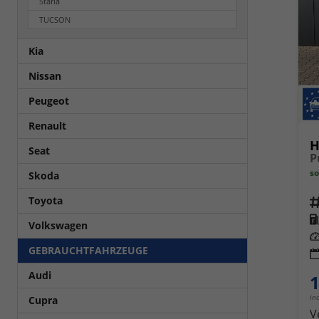
Staria
TUCSON
Kia
Nissan
Peugeot
Renault
H
Seat
so
Skoda
Toyota
Fahrz
Kra
Volkswagen
Leis
GEBRAUCHTFAHRZEUGE
Audi
1
in
Cupra
V