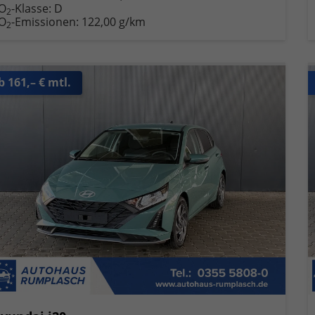
O
-Klasse:
D
2
O
-Emissionen:
122,00 g/km
2
b 161,– € mtl.