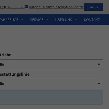
9 (0) 355 5808-0
autohaus-rumplasch@t-online.de
Anmelden
FAHRZEUGE
SERVICE
ÜBER UNS
KONTAKT
triebe
sstattungslinie