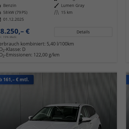
ftstoff
Benzin
Außenfarbe
Lumen Gray
tung
58 kW (79 PS)
Kilometerstand
15 km
01.12.2025
8.250,– €
Details
cl. 19% MwSt.
erbrauch kombiniert:
5,40 l/100km
O
-Klasse:
D
2
O
-Emissionen:
122,00 g/km
2
b 161,– € mtl.