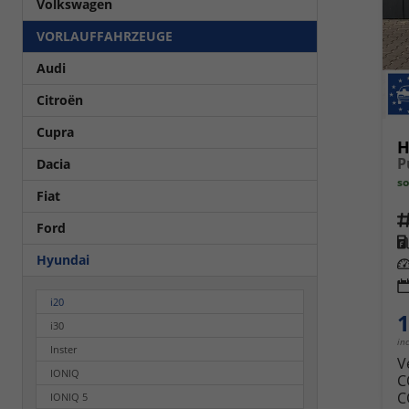
Volkswagen
VORLAUFFAHRZEUGE
Audi
Citroën
Cupra
H
Dacia
so
Fiat
Fahrz
Ford
Kra
Hyundai
Leis
i20
1
i30
in
Inster
V
IONIQ
C
C
IONIQ 5