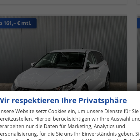
b 161,– € mtl.
Wir respektieren Ihre Privatsphäre
nsere Website setzt Cookies ein, um unsere Dienste für Sie
ereitzustellen. Hierbei berücksichtigen wir Ihre Auswahl un
erarbeiten nur die Daten für Marketing, Analytics und
yundai i20
Pure 1.2 MPI / Navi PDC Hinten + Kamera Abgedunkelte Scheiben Tempomat Alu 16"
ersonalisierung, für die Sie uns Ihr Einverständnis geben. Si
fort lieferbar
Fahrzeug mit Tageszulassung