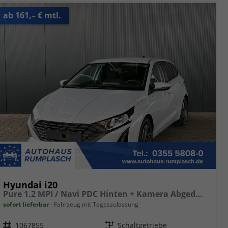
ab 161,– € mtl.
Hyundai i20
Pure 1.2 MPI / Navi PDC Hinten + Kamera Abgedunkelte Scheiben Tempomat Alu 16"
sofort lieferbar
Fahrzeug mit Tageszulassung
Fahrzeugnr.
1067855
Getriebe
Schaltgetriebe