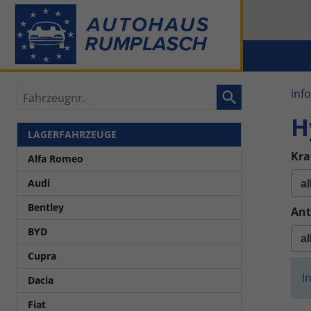
Fahrzeugnr.
inf
H
LAGERFAHRZEUGE
Kra
Alfa Romeo
Audi
Bentley
Ant
BYD
Cupra
I
Dacia
Fiat