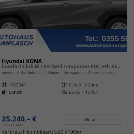
Hyundai KONA
Comfort Club Bi-LED Navi Tempomat PDC v+h Kamera
unverbindliche Lieferzeit:
4 Monate
Neuwagen mit Tageszulassung
Fahrzeugnr.
1065546
Getriebe
Schalt. 6-Gang
Kraftstoff
Benzin
Leistung
85 kW (116 PS)
25.240,– €
Details
incl. 19% MwSt.
Verbrauch kombiniert:
5,80 l/100km