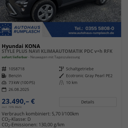
Hyundai KONA
STYLE PLUS NAVI KLIMAAUTOMATIK PDC v+h RFK
sofort lieferbar
Neuwagen mit Tageszulassung
Fahrzeugnr.
1058718
Getriebe
Schaltgetriebe
Kraftstoff
Benzin
Außenfarbe
Ecotronic Gray Pearl PE2
Leistung
73 kW (100 PS)
Kilometerstand
10 km
26.08.2025
23.490,– €
Details
incl. 19% MwSt.
Verbrauch kombiniert:
5,70 l/100km
CO
-Klasse:
D
2
CO
-Emissionen:
130,00 g/km
2