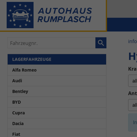
Fahrzeugnr.
inf
H
LAGERFAHRZEUGE
Kra
Alfa Romeo
Audi
Bentley
Ant
BYD
Cupra
I
Dacia
Fiat