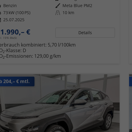
ftstoff
Benzin
Außenfarbe
Meta Blue PM2
tung
73 kW (100 PS)
Kilometerstand
10 km
25.07.2025
1.990,– €
Details
cl. 19% MwSt.
erbrauch kombiniert:
5,70 l/100km
O
-Klasse:
D
2
O
-Emissionen:
129,00 g/km
2
b 204,– € mtl.