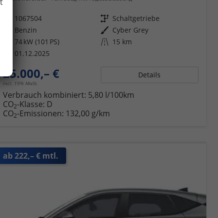
t
Fahrzeugnr.
1067504
Getriebe
Schaltgetriebe
Kraftstoff
Benzin
Außenfarbe
Cyber Grey
Leistung
74 kW (101 PS)
Kilometerstand
15 km
01.12.2025
25.000,– €
Details
incl. 19% MwSt.
Verbrauch kombiniert:
5,80 l/100km
CO
-Klasse:
D
2
CO
-Emissionen:
132,00 g/km
2
ab 222,– € mtl.