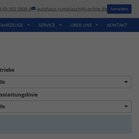
9 (0) 355 5808-0
autohaus-rumplasch@t-online.de
Anmelden
FAHRZEUGE
SERVICE
ÜBER UNS
KONTAKT
triebe
sstattungslinie