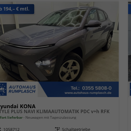
b 194,– € mtl.
yundai KONA
TYLE PLUS NAVI KLIMAAUTOMATIK PDC v+h RFK
fort lieferbar
Neuwagen mit Tageszulassung
eugnr.
1058712
Getriebe
Schaltgetriebe