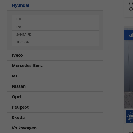
C
Hyundai
C
i10
i20
a
SANTA FE
TUCSON
Iveco
Mercedes-Benz
MG
Nissan
Opel
Peugeot
Skoda
Volkswagen