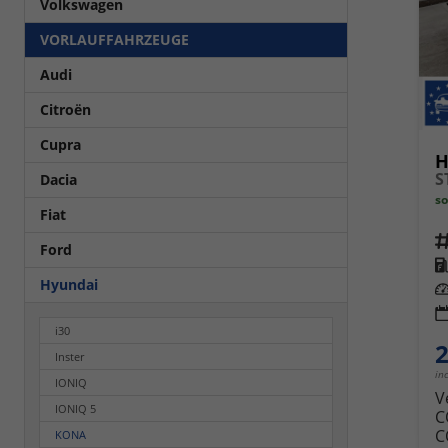
Volkswagen
VORLAUFFAHRZEUGE
Audi
Citroën
Cupra
H
S
Dacia
so
Fiat
Fahrz
Ford
Kra
Hyundai
Leis
i30
2
Inster
in
IONIQ
V
IONIQ 5
C
C
KONA