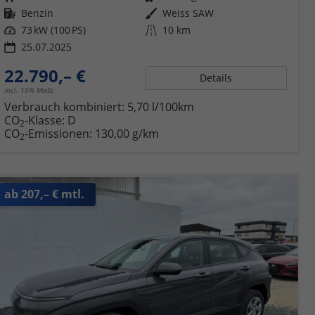
Kraftstoff
Benzin
Außenfarbe
Weiss SAW
Leistung
73 kW (100 PS)
Kilometerstand
10 km
25.07.2025
22.790,– €
Details
incl. 19% MwSt.
Verbrauch kombiniert:
5,70 l/100km
CO
-Klasse:
D
2
CO
-Emissionen:
130,00 g/km
2
ab 207,– € mtl.