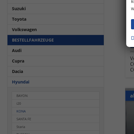
k
w
Suzuki
Fahrz
Kra
Toyota
Leis
Volkswagen
D
BESTELLFAHRZEUGE
2
Audi
in
V
Cupra
C
C
Dacia
Hyundai
a
BAYON
i20
KONA
SANTA FE
Staria