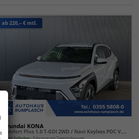
ab 220,– € mtl.
d
Hyundai KONA
Comfort Plus 1.0 T-GDI 2WD / Navi Keyless PDC V.&H. Kamera Sitz & Lenkr.Heiz./ LED Privacy
e
sofort lieferbar
Fahrzeug mit Tageszulassung