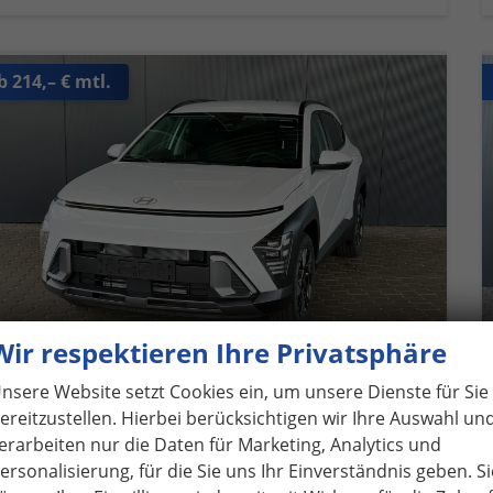
b 214,– € mtl.
Wir respektieren Ihre Privatsphäre
nsere Website setzt Cookies ein, um unsere Dienste für Sie
ereitzustellen. Hierbei berücksichtigen wir Ihre Auswahl un
erarbeiten nur die Daten für Marketing, Analytics und
yundai KONA
Comfort 1.0 T-GDI 2WD / Navi Keyless PDC V.&H. Kamera Sitz & Lenkr.Heiz./ LED Alu 18"
ersonalisierung, für die Sie uns Ihr Einverständnis geben. Si
fort lieferbar
Fahrzeug mit Tageszulassung