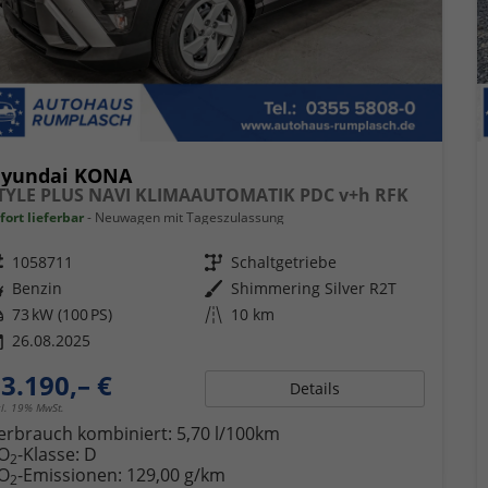
yundai KONA
TYLE PLUS NAVI KLIMAAUTOMATIK PDC v+h RFK
fort lieferbar
Neuwagen mit Tageszulassung
eugnr.
1058711
Getriebe
Schaltgetriebe
ftstoff
Benzin
Außenfarbe
Shimmering Silver R2T
tung
73 kW (100 PS)
Kilometerstand
10 km
26.08.2025
3.190,– €
Details
cl. 19% MwSt.
erbrauch kombiniert:
5,70 l/100km
O
-Klasse:
D
2
O
-Emissionen:
129,00 g/km
2