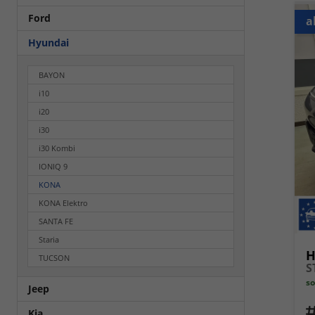
Ford
a
Hyundai
BAYON
i10
i20
i30
i30 Kombi
IONIQ 9
KONA
KONA Elektro
SANTA FE
Staria
H
TUCSON
S
so
Jeep
Fahrz
Kia