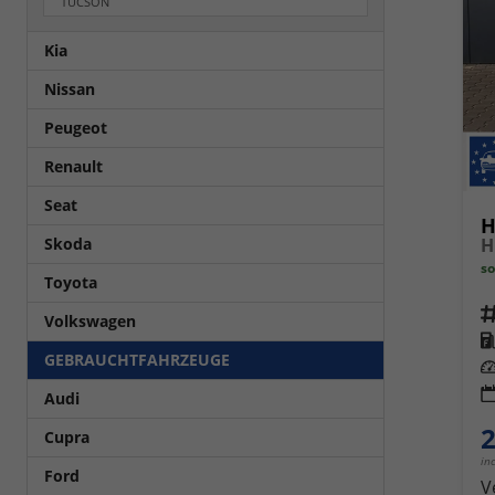
TUCSON
Kia
Nissan
Peugeot
Renault
Seat
H
Skoda
so
Toyota
Fahrz
Volkswagen
Kra
GEBRAUCHTFAHRZEUGE
Leis
Audi
2
Cupra
in
Ford
V