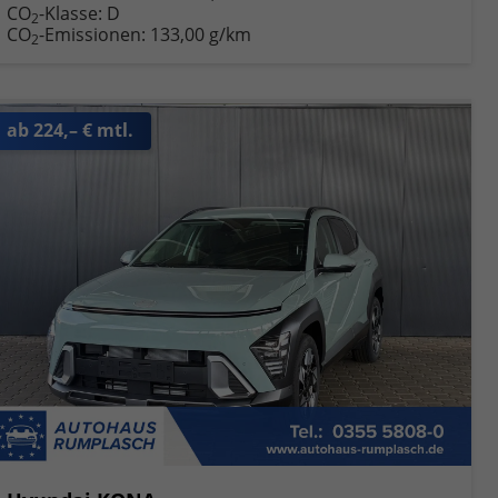
CO
-Klasse:
D
2
CO
-Emissionen:
133,00 g/km
2
ab 224,– € mtl.