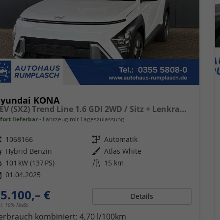
yundai KONA
HEV (SX2) Trend Line 1.6 GDI 2WD / Sitz + Lenkradheizung Tempomat Alu 18"
fort lieferbar
Fahrzeug mit Tageszulassung
eugnr.
1068166
Getriebe
Automatik
ftstoff
Hybrid Benzin
Außenfarbe
Atlas White
tung
101 kW (137 PS)
Kilometerstand
15 km
01.04.2025
5.100,– €
Details
cl. 19% MwSt.
erbrauch kombiniert:
4,70 l/100km