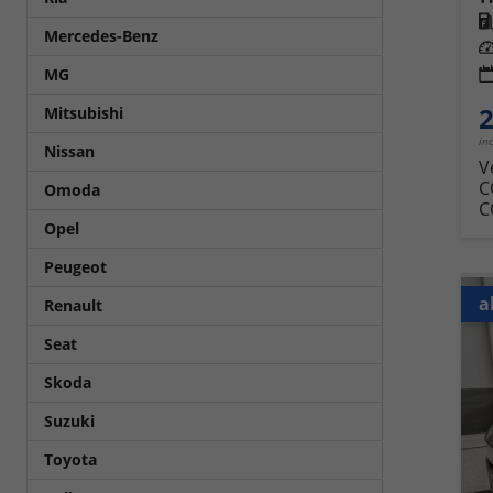
Kra
Mercedes-Benz
Leis
MG
2
Mitsubishi
in
Nissan
V
C
Omoda
C
Opel
Peugeot
a
Renault
Seat
Skoda
Suzuki
Toyota