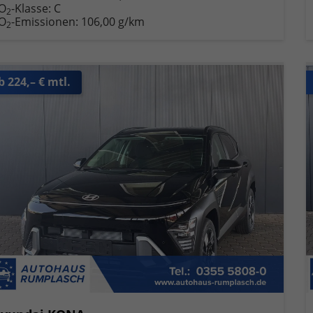
O
-Klasse:
C
2
O
-Emissionen:
106,00 g/km
2
b 224,– € mtl.