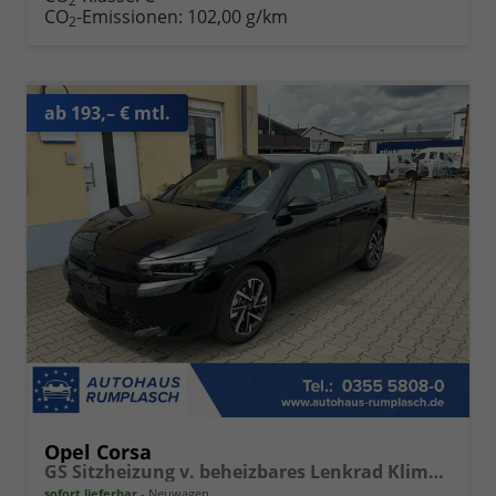
2
CO
-Emissionen:
102,00 g/km
2
ab 193,– € mtl.
Opel Corsa
GS Sitzheizung v. beheizbares Lenkrad Klimaanlage Kamera PDC v+h
sofort lieferbar
Neuwagen