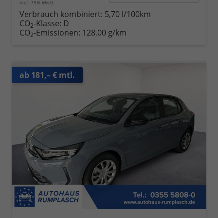
incl. 19% MwSt.
Verbrauch kombiniert:
5,70 l/100km
CO
-Klasse:
D
2
CO
-Emissionen:
128,00 g/km
2
ab 181,– € mtl.