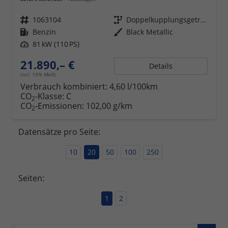
Fahrzeugnr.
1063104
Getriebe
Doppelkupplungsgetriebe (DSG)
Kraftstoff
Benzin
Außenfarbe
Black Metallic
Leistung
81 kW (110 PS)
21.890,– €
Details
incl. 19% MwSt.
Verbrauch kombiniert:
4,60 l/100km
CO
-Klasse:
C
2
CO
-Emissionen:
102,00 g/km
2
Datensätze pro Seite:
10
20
50
100
250
Seiten:
1
2