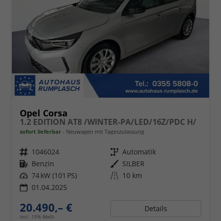
Opel Corsa
1.2 EDITION AT8 /WINTER-PA/LED/16Z/PDC H/
sofort lieferbar
Neuwagen mit Tageszulassung
Fahrzeugnr.
1046024
Getriebe
Automatik
Kraftstoff
Benzin
Außenfarbe
SILBER
Leistung
74 kW (101 PS)
Kilometerstand
10 km
01.04.2025
20.490,– €
Details
incl. 19% MwSt.