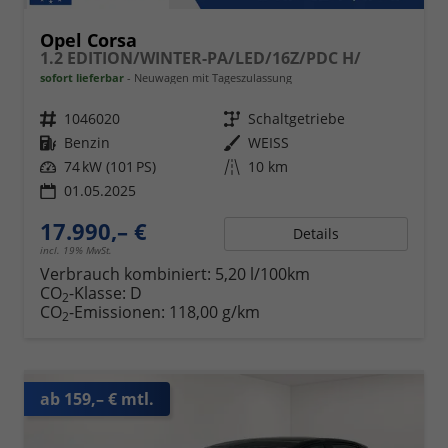
Opel Corsa
1.2 EDITION/WINTER-PA/LED/16Z/PDC H/
sofort lieferbar
Neuwagen mit Tageszulassung
Fahrzeugnr.
1046020
Getriebe
Schaltgetriebe
Kraftstoff
Benzin
Außenfarbe
WEISS
Leistung
74 kW (101 PS)
Kilometerstand
10 km
01.05.2025
17.990,– €
Details
incl. 19% MwSt.
Verbrauch kombiniert:
5,20 l/100km
CO
-Klasse:
D
2
CO
-Emissionen:
118,00 g/km
2
ab 159,– € mtl.