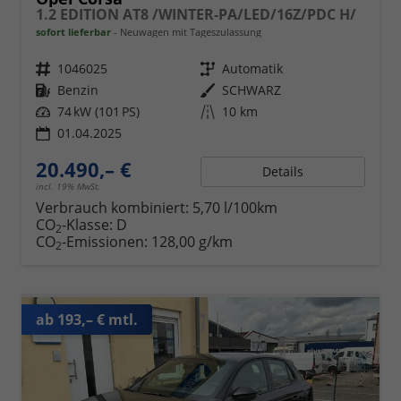
1.2 EDITION AT8 /WINTER-PA/LED/16Z/PDC H/
sofort lieferbar
Neuwagen mit Tageszulassung
Fahrzeugnr.
1046025
Getriebe
Automatik
Kraftstoff
Benzin
Außenfarbe
SCHWARZ
Leistung
74 kW (101 PS)
Kilometerstand
10 km
01.04.2025
20.490,– €
Details
incl. 19% MwSt.
Verbrauch kombiniert:
5,70 l/100km
CO
-Klasse:
D
2
CO
-Emissionen:
128,00 g/km
2
ab 193,– € mtl.