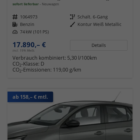
sofort lieferbar
Neuwagen
Fahrzeugnr.
1064973
Getriebe
Schalt. 6-Gang
Kraftstoff
Benzin
Außenfarbe
Kontur Weiß Metallic
Leistung
74 kW (101 PS)
17.890,– €
Details
incl. 19% MwSt.
Verbrauch kombiniert:
5,30 l/100km
CO
-Klasse:
D
2
CO
-Emissionen:
119,00 g/km
2
ab 158,– € mtl.