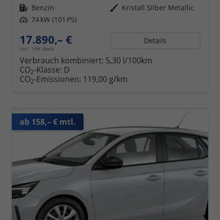
Kraftstoff
Benzin
Außenfarbe
Kristall Silber Metallic
Leistung
74 kW (101 PS)
17.890,– €
Details
incl. 19% MwSt.
Verbrauch kombiniert:
5,30 l/100km
CO
-Klasse:
D
2
CO
-Emissionen:
119,00 g/km
2
ab 158,– € mtl.