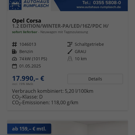
Opel Corsa
1.2 EDITION/WINTER-PA/LED/16Z/PDC H/
sofort lieferbar
Neuwagen mit Tageszulassung
Fahrzeugnr.
1046013
Getriebe
Schaltgetriebe
Kraftstoff
Benzin
Außenfarbe
GRAU
Leistung
74 kW (101 PS)
Kilometerstand
10 km
01.05.2025
17.990,– €
Details
incl. 19% MwSt.
Verbrauch kombiniert:
5,20 l/100km
CO
-Klasse:
D
2
CO
-Emissionen:
118,00 g/km
2
ab 159,– € mtl.