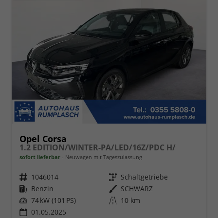
Opel Corsa
1.2 EDITION/WINTER-PA/LED/16Z/PDC H/
sofort lieferbar
Neuwagen mit Tageszulassung
Fahrzeugnr.
1046014
Getriebe
Schaltgetriebe
Kraftstoff
Benzin
Außenfarbe
SCHWARZ
Leistung
74 kW (101 PS)
Kilometerstand
10 km
01.05.2025