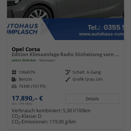
Opel Corsa
Edition Klimaanlage Radio Sitzheizung vorn PDC hinten ECO-LED-Scheinwerfer
sofort lieferbar
Neuwagen
Fahrzeugnr.
1064976
Getriebe
Schalt. 6-Gang
Kraftstoff
Benzin
Außenfarbe
Grafik Grau Uni
Leistung
74 kW (101 PS)
17.890,– €
Details
incl. 19% MwSt.
Verbrauch kombiniert:
5,30 l/100km
CO
-Klasse:
D
2
CO
-Emissionen:
119,00 g/km
2