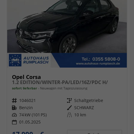
Opel Corsa
1.2 EDITION/WINTER-PA/LED/16Z/PDC H/
sofort lieferbar
Neuwagen mit Tageszulassung
Fahrzeugnr.
1046021
Getriebe
Schaltgetriebe
Kraftstoff
Benzin
Außenfarbe
SCHWARZ
Leistung
74 kW (101 PS)
Kilometerstand
10 km
01.05.2025