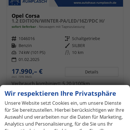
Opel Corsa
1.2 EDITION/WINTER-PA/LED/16Z/PDC H/
sofort lieferbar
Neuwagen mit Tageszulassung
Fahrzeugnr.
1046016
Getriebe
Schaltgetriebe
Kraftstoff
Benzin
Außenfarbe
SILBER
Leistung
74 kW (101 PS)
Kilometerstand
10 km
01.02.2025
17.990,– €
Details
incl. 19% MwSt.
Verbrauch kombiniert:
5,20 l/100km
CO
-Klasse:
D
2
Wir respektieren Ihre Privatsphäre
CO
-Emissionen:
118,00 g/km
2
Unsere Website setzt Cookies ein, um unsere Dienste
für Sie bereitzustellen. Hierbei berücksichtigen wir Ihre
Auswahl und verarbeiten nur die Daten für Marketing,
ab 159,– € mtl.
Analytics und Personalisierung, für die Sie uns Ihr