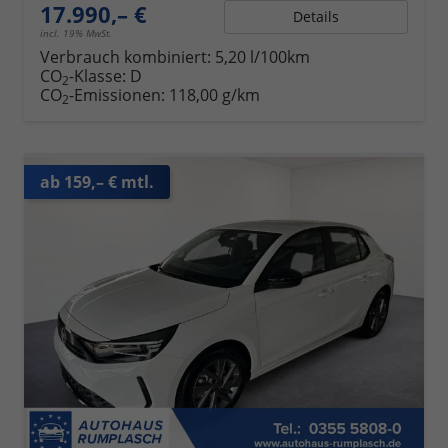
17.990,– €
Details
incl. 19% MwSt.
Verbrauch kombiniert:
5,20 l/100km
CO
-Klasse:
D
2
CO
-Emissionen:
118,00 g/km
2
ab 159,– € mtl.