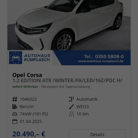
Opel Corsa
1.2 EDITION AT8 /WINTER-PA/LED/16Z/PDC H/
sofort lieferbar
Neuwagen mit Tageszulassung
Fahrzeugnr.
1046022
Getriebe
Automatik
Kraftstoff
Benzin
Außenfarbe
WEISS
Leistung
74 kW (101 PS)
Kilometerstand
10 km
01.04.2025
20.490,– €
Details