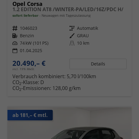
Opel Corsa
1.2 EDITION AT8 /WINTER-PA/LED/16Z/PDC H/
sofort lieferbar
Neuwagen mit Tageszulassung
Fahrzeugnr.
1046023
Getriebe
Automatik
Kraftstoff
Benzin
Außenfarbe
GRAU
Leistung
74 kW (101 PS)
Kilometerstand
10 km
01.04.2025
20.490,– €
Details
incl. 19% MwSt.
Verbrauch kombiniert:
5,70 l/100km
CO
-Klasse:
D
2
CO
-Emissionen:
128,00 g/km
2
ab 181,– € mtl.