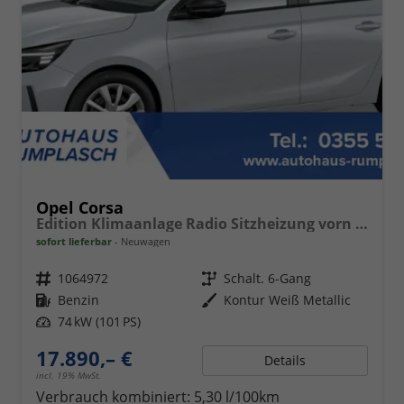
Opel Corsa
Edition Klimaanlage Radio Sitzheizung vorn PDC hinten ECO-LED-Scheinwerfer
sofort lieferbar
Neuwagen
Fahrzeugnr.
1064972
Getriebe
Schalt. 6-Gang
Kraftstoff
Benzin
Außenfarbe
Kontur Weiß Metallic
Leistung
74 kW (101 PS)
17.890,– €
Details
incl. 19% MwSt.
Verbrauch kombiniert:
5,30 l/100km