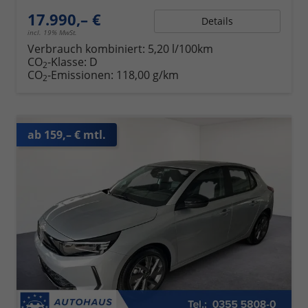
17.990,– €
Details
incl. 19% MwSt.
Verbrauch kombiniert:
5,20 l/100km
CO
-Klasse:
D
2
CO
-Emissionen:
118,00 g/km
2
ab 159,– € mtl.