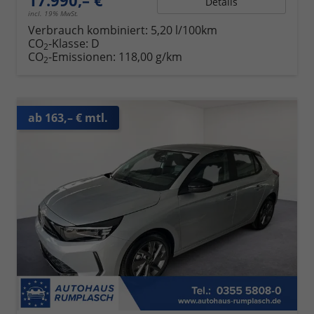
17.990,– €
Details
incl. 19% MwSt.
Verbrauch kombiniert:
5,20 l/100km
CO
-Klasse:
D
2
CO
-Emissionen:
118,00 g/km
2
ab 163,– € mtl.