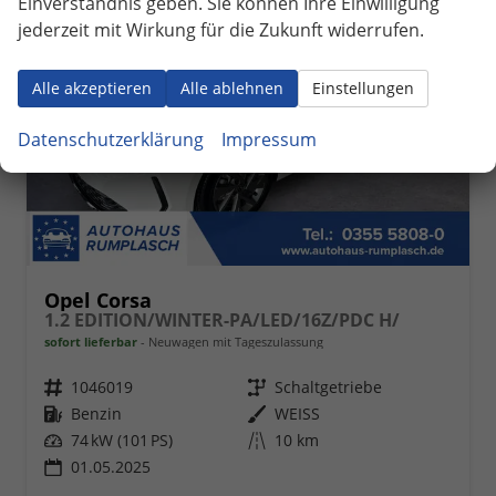
Einverständnis geben. Sie können Ihre Einwilligung
jederzeit mit Wirkung für die Zukunft widerrufen.
Alle akzeptieren
Alle ablehnen
Einstellungen
Datenschutzerklärung
Impressum
Opel Corsa
1.2 EDITION/WINTER-PA/LED/16Z/PDC H/
sofort lieferbar
Neuwagen mit Tageszulassung
Fahrzeugnr.
1046019
Getriebe
Schaltgetriebe
Kraftstoff
Benzin
Außenfarbe
WEISS
Leistung
74 kW (101 PS)
Kilometerstand
10 km
01.05.2025