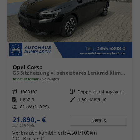
Opel Corsa
GS Sitzheizung v. beheizbares Lenkrad Klimaanlage Kamera PDC v+h
sofort lieferbar
Neuwagen
Fahrzeugnr.
1063103
Getriebe
Doppelkupplungsgetriebe (DSG)
Kraftstoff
Benzin
Außenfarbe
Black Metallic
Leistung
81 kW (110 PS)
21.890,– €
Details
incl. 19% MwSt.
Verbrauch kombiniert:
4,60 l/100km
CO
-Klasse:
C