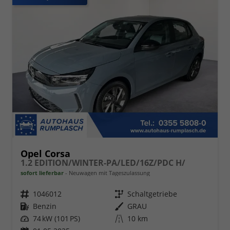
Opel Corsa
1.2 EDITION/WINTER-PA/LED/16Z/PDC H/
sofort lieferbar
Neuwagen mit Tageszulassung
Fahrzeugnr.
1046012
Getriebe
Schaltgetriebe
Kraftstoff
Benzin
Außenfarbe
GRAU
Leistung
74 kW (101 PS)
Kilometerstand
10 km