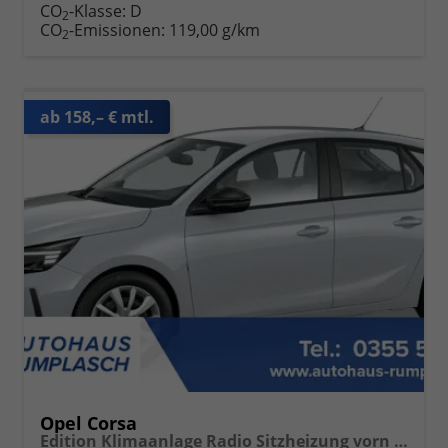
CO
-Klasse:
D
2
CO
-Emissionen:
119,00 g/km
2
ab 158,– € mtl.
Opel Corsa
Edition Klimaanlage Radio Sitzheizung vorn PDC hinten ECO-LED-Scheinwerfer