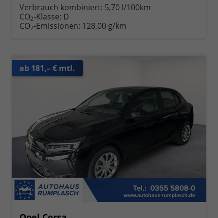
Verbrauch kombiniert:
5,70 l/100km
CO
-Klasse:
D
2
CO
-Emissionen:
128,00 g/km
2
ab 181,– € mtl.
Opel Corsa