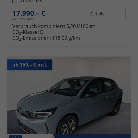
01.05.2025
17.990,– €
Details
incl. 19% MwSt.
Verbrauch kombiniert:
5,20 l/100km
CO
-Klasse:
D
2
CO
-Emissionen:
118,00 g/km
2
ab 159,– € mtl.