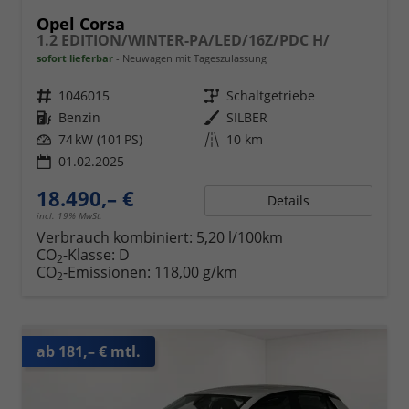
Opel Corsa
1.2 EDITION/WINTER-PA/LED/16Z/PDC H/
sofort lieferbar
Neuwagen mit Tageszulassung
Fahrzeugnr.
1046015
Getriebe
Schaltgetriebe
Kraftstoff
Benzin
Außenfarbe
SILBER
Leistung
74 kW (101 PS)
Kilometerstand
10 km
01.02.2025
18.490,– €
Details
incl. 19% MwSt.
Verbrauch kombiniert:
5,20 l/100km
CO
-Klasse:
D
2
CO
-Emissionen:
118,00 g/km
2
ab 181,– € mtl.