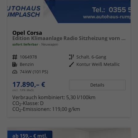
Opel Corsa
Edition Klimaanlage Radio Sitzheizung vorn PDC hinten ECO-LED-Scheinwerfer
sofort lieferbar
Neuwagen
Fahrzeugnr.
1064978
Getriebe
Schalt. 6-Gang
Kraftstoff
Benzin
Außenfarbe
Kontur Weiß Metallic
Leistung
74 kW (101 PS)
17.890,– €
Details
incl. 19% MwSt.
Verbrauch kombiniert:
5,30 l/100km
CO
-Klasse:
D
2
CO
-Emissionen:
119,00 g/km
2
ab 159,– € mtl.