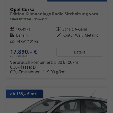
Opel Corsa
Edition Klimaanlage Radio Sitzheizung vorn PDC hinten ECO-LED-Scheinwerfer
sofort lieferbar
Neuwagen
Fahrzeugnr.
1064971
Getriebe
Schalt. 6-Gang
Kraftstoff
Benzin
Außenfarbe
Kontur Weiß Metallic
Leistung
74 kW (101 PS)
17.890,– €
Details
incl. 19% MwSt.
Verbrauch kombiniert:
5,30 l/100km
CO
-Klasse:
D
2
CO
-Emissionen:
119,00 g/km
2
ab 158,– € mtl.