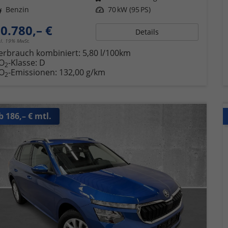
ftstoff
Benzin
Leistung
70 kW (95 PS)
0.780,– €
Details
cl. 19% MwSt.
erbrauch kombiniert:
5,80 l/100km
O
-Klasse:
D
2
O
-Emissionen:
132,00 g/km
2
b 186,– € mtl.