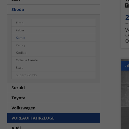
Kra
Skoda
2
Elroq
in
V
Fabia
C
Kamiq
C
Karoq
Kodiaq
Octavia Combi
a
Scala
Superb Combi
Suzuki
Toyota
Volkswagen
VORLAUFFAHRZEUGE
Audi