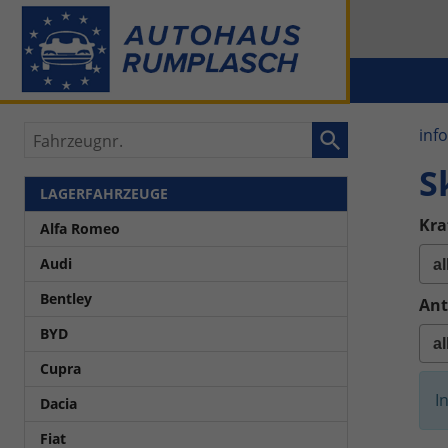
Fahrzeugnr.
inf
S
LAGERFAHRZEUGE
Kra
Alfa Romeo
Audi
Bentley
Ant
BYD
Cupra
I
Dacia
Fiat