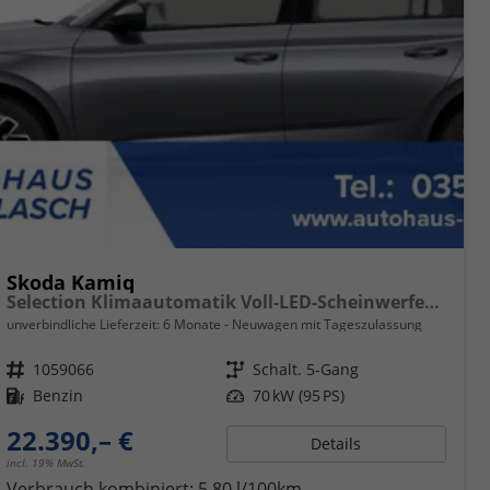
Skoda Kamiq
Selection Klimaautomatik Voll-LED-Scheinwerfer Tempomat
unverbindliche Lieferzeit:
6 Monate
Neuwagen mit Tageszulassung
Fahrzeugnr.
1059066
Getriebe
Schalt. 5-Gang
Kraftstoff
Benzin
Leistung
70 kW (95 PS)
22.390,– €
Details
incl. 19% MwSt.
Verbrauch kombiniert:
5,80 l/100km