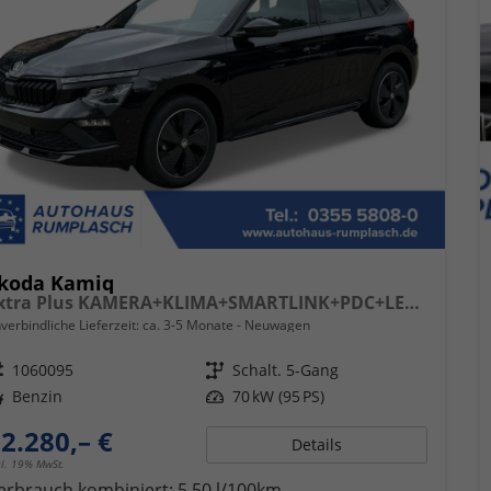
koda Kamiq
Extra Plus KAMERA+KLIMA+SMARTLINK+PDC+LED+TEMPOMAT
verbindliche Lieferzeit: ca. 3-5 Monate
Neuwagen
eugnr.
1060095
Getriebe
Schalt. 5-Gang
ftstoff
Benzin
Leistung
70 kW (95 PS)
2.280,– €
Details
cl. 19% MwSt.
erbrauch kombiniert:
5,50 l/100km