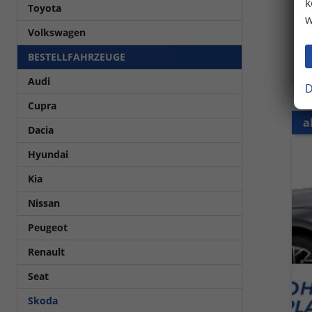
2
k
Toyota
w
in
Volkswagen
V
C
BESTELLFAHRZEUGE
C
Audi
D
Cupra
a
Dacia
Hyundai
Kia
Nissan
Peugeot
Renault
Seat
Skoda