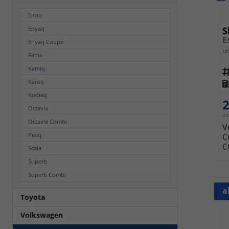
Elroq
Enyaq
S
E
Enyaq Coupé
un
Fabia
Kamiq
Fahrz
Karoq
Kra
Kodiaq
2
Octavia
in
Octavia Combi
V
Peaq
C
C
Scala
Superb
Superb Combi
a
Toyota
Volkswagen