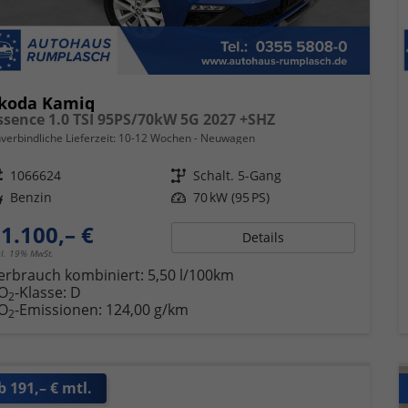
koda Kamiq
ssence 1.0 TSI 95PS/70kW 5G 2027 +SHZ
verbindliche Lieferzeit: 10-12 Wochen
Neuwagen
eugnr.
1066624
Getriebe
Schalt. 5-Gang
ftstoff
Benzin
Leistung
70 kW (95 PS)
1.100,– €
Details
cl. 19% MwSt.
erbrauch kombiniert:
5,50 l/100km
O
-Klasse:
D
2
O
-Emissionen:
124,00 g/km
2
b 191,– € mtl.