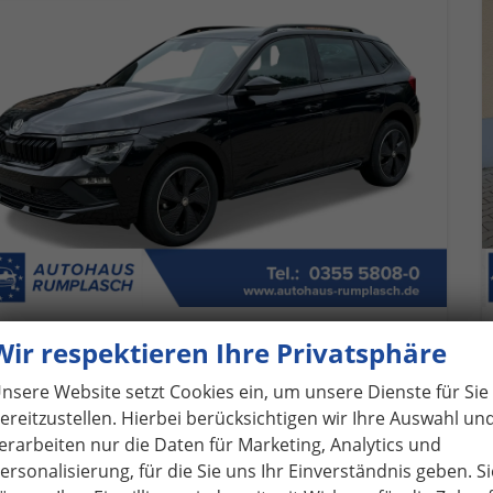
koda Kamiq
Wir respektieren Ihre Privatsphäre
Classic Selection KAMERA+SHZ+KLIMA+TEMPOMAT+LED+16" LM
verbindliche Lieferzeit: ca. 6 Monate
Neuwagen
nsere Website setzt Cookies ein, um unsere Dienste für Sie
ereitzustellen. Hierbei berücksichtigen wir Ihre Auswahl un
eugnr.
1060074
Getriebe
Schalt. 5-Gang
erarbeiten nur die Daten für Marketing, Analytics und
ftstoff
Benzin
Leistung
70 kW (95 PS)
ersonalisierung, für die Sie uns Ihr Einverständnis geben. Si