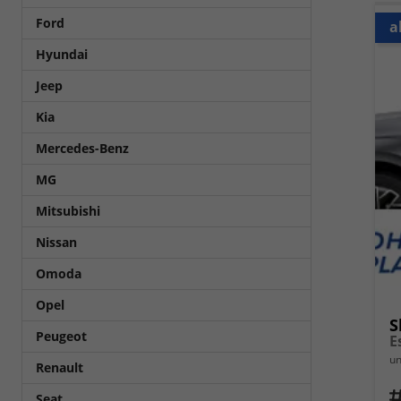
Ford
a
Hyundai
Jeep
Kia
Mercedes-Benz
MG
Mitsubishi
Nissan
Omoda
Opel
S
Peugeot
E
un
Renault
Fahrz
Seat