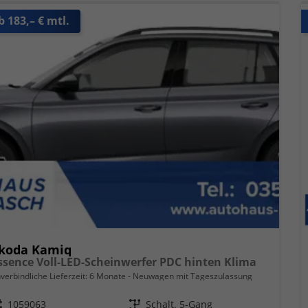
b 183,– € mtl.
koda Kamiq
ssence Voll-LED-Scheinwerfer PDC hinten Klima
verbindliche Lieferzeit:
6 Monate
Neuwagen mit Tageszulassung
eugnr.
1059063
Getriebe
Schalt. 5-Gang