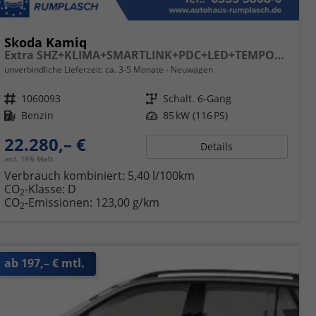
Skoda Kamiq
Extra SHZ+KLIMA+SMARTLINK+PDC+LED+TEMPOMAT
unverbindliche Lieferzeit: ca. 3-5 Monate
Neuwagen
Fahrzeugnr.
1060093
Getriebe
Schalt. 6-Gang
Kraftstoff
Benzin
Leistung
85 kW (116 PS)
22.280,– €
Details
incl. 19% MwSt.
Verbrauch kombiniert:
5,40 l/100km
CO
-Klasse:
D
2
CO
-Emissionen:
123,00 g/km
2
ab 197,– € mtl.