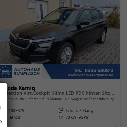
Skoda Kamiq
Selection Virt.Cockpit Klima LED PDC hinten Sitzheizung
unverbindliche Lieferzeit: 6 - 9 Monate
Neuwagen mit Tageszulassung
d
Fahrzeugnr.
1058879
Getriebe
Schalt. 5-Gang
Kraftstoff
Benzin
Leistung
70 kW (95 PS)
e