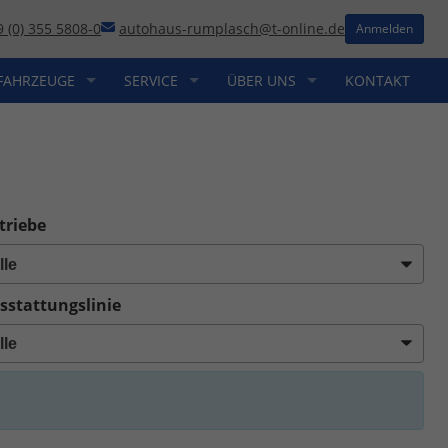
9 (0) 355 5808-0
autohaus-rumplasch@t-online.de
Anmelden
FAHRZEUGE
SERVICE
ÜBER UNS
KONTAKT
triebe
sstattungslinie