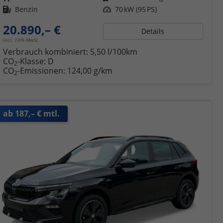
Kraftstoff
Benzin
Leistung
70 kW (95 PS)
20.890,– €
Details
incl. 19% MwSt.
Verbrauch kombiniert:
5,50 l/100km
CO
-Klasse:
D
2
CO
-Emissionen:
124,00 g/km
2
ab 187,– € mtl.