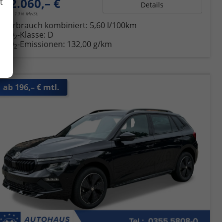
22.060,– €
t
Details
incl. 19% MwSt.
Verbrauch kombiniert:
5,60 l/100km
CO
-Klasse:
D
2
CO
-Emissionen:
132,00 g/km
2
ab 196,– € mtl.