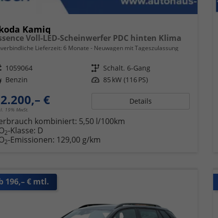
koda Kamiq
ssence Voll-LED-Scheinwerfer PDC hinten Klima
verbindliche Lieferzeit:
6 Monate
Neuwagen mit Tageszulassung
eugnr.
1059064
Getriebe
Schalt. 6-Gang
ftstoff
Benzin
Leistung
85 kW (116 PS)
2.200,– €
Details
cl. 19% MwSt.
erbrauch kombiniert:
5,50 l/100km
O
-Klasse:
D
2
O
-Emissionen:
129,00 g/km
2
b 196,– € mtl.