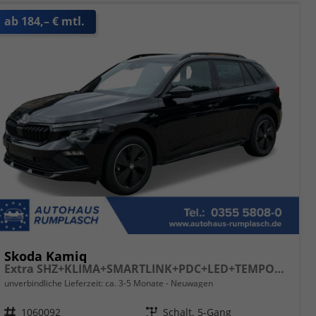
ab 184,– € mtl.
Skoda Kamiq
Extra SHZ+KLIMA+SMARTLINK+PDC+LED+TEMPOMAT
unverbindliche Lieferzeit: ca. 3-5 Monate
Neuwagen
Fahrzeugnr.
1060092
Getriebe
Schalt. 5-Gang