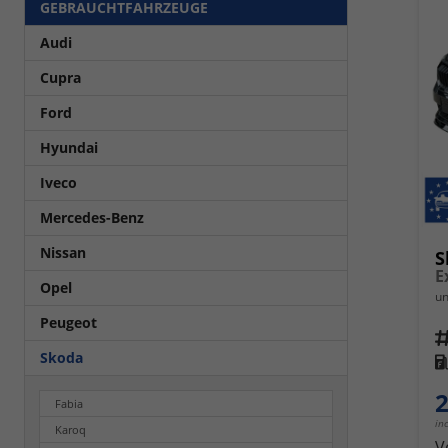
GEBRAUCHTFAHRZEUGE
Audi
Cupra
Ford
Hyundai
Iveco
Mercedes-Benz
Nissan
S
Opel
un
Peugeot
Fahrz
Skoda
Kra
2
Fabia
in
Karoq
V