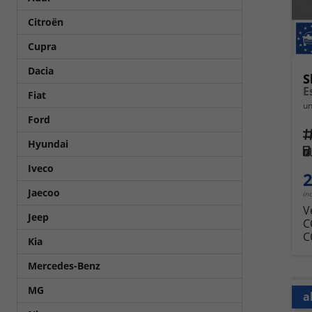
Citroën
Cupra
Dacia
S
E
Fiat
un
Ford
Fahrz
Hyundai
Kra
Iveco
2
Jaecoo
in
V
Jeep
C
C
Kia
Mercedes-Benz
MG
a