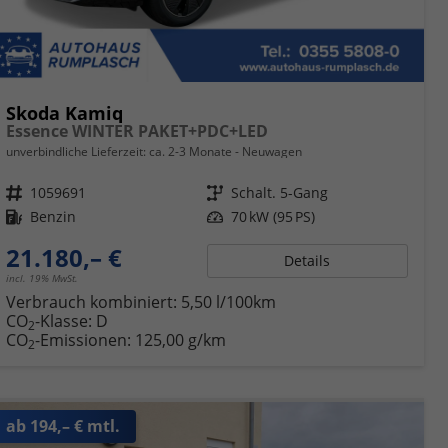
Skoda Kamiq
Essence WINTER PAKET+PDC+LED
unverbindliche Lieferzeit: ca. 2-3 Monate
Neuwagen
Fahrzeugnr.
1059691
Getriebe
Schalt. 5-Gang
Kraftstoff
Benzin
Leistung
70 kW (95 PS)
21.180,– €
Details
incl. 19% MwSt.
Verbrauch kombiniert:
5,50 l/100km
CO
-Klasse:
D
2
CO
-Emissionen:
125,00 g/km
2
ab 194,– € mtl.