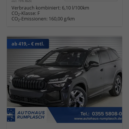
incl. 19% MwSt.
Verbrauch kombiniert:
6,10 l/100km
CO
-Klasse:
F
2
CO
-Emissionen:
160,00 g/km
2
ab 419,– € mtl.