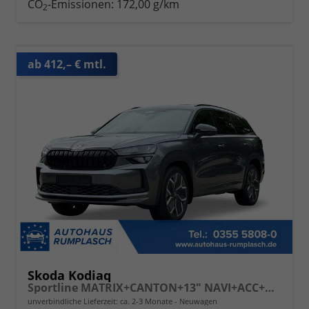
CO
-Emissionen:
172,00 g/km
2
ab 412,– € mtl.
Skoda Kodiaq
Sportline MATRIX+CANTON+13" NAVI+ACC+KAMERA+EL. HECKKL.
unverbindliche Lieferzeit: ca. 2-3 Monate
Neuwagen