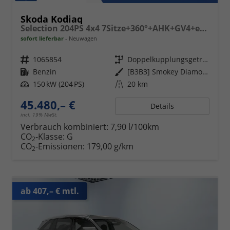
Skoda Kodiaq
Selection 204PS 4x4 7Sitze+360°+AHK+GV4+eHeck+Winter+Parklenk
sofort lieferbar
Neuwagen
Fahrzeugnr.
1065854
Getriebe
Doppelkupplungsgetriebe (DSG)
Kraftstoff
Benzin
Außenfarbe
[B3B3] Smokey Diamond-Silber Metallic
Leistung
150 kW (204 PS)
Kilometerstand
20 km
45.480,– €
Details
incl. 19% MwSt.
Verbrauch kombiniert:
7,90 l/100km
CO
-Klasse:
G
2
CO
-Emissionen:
179,00 g/km
2
ab 407,– € mtl.