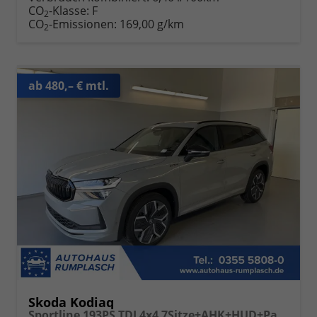
CO
-Klasse:
F
2
CO
-Emissionen:
169,00 g/km
2
ab 480,– € mtl.
Skoda Kodiaq
Sportline 193PS TDI 4x4 7Sitze+AHK+HUD+Pano+360°+GV5+Navi+CANTON+Alu20