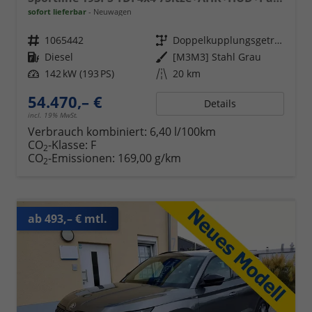
sofort lieferbar
Neuwagen
Fahrzeugnr.
1065442
Getriebe
Doppelkupplungsgetriebe (DSG)
Kraftstoff
Diesel
Außenfarbe
[M3M3] Stahl Grau
Leistung
142 kW (193 PS)
Kilometerstand
20 km
54.470,– €
Details
incl. 19% MwSt.
Verbrauch kombiniert:
6,40 l/100km
CO
-Klasse:
F
2
CO
-Emissionen:
169,00 g/km
2
ab 493,– € mtl.