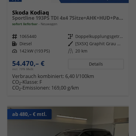
Skoda Kodiaq
Sportline 193PS TDI 4x4 7Sitze+AHK+HUD+Pano+360°+GV5+Navi+CANTON+Alu20
sofort lieferbar
Neuwagen
Fahrzeugnr.
1065440
Getriebe
Doppelkupplungsgetriebe (DSG)
Kraftstoff
Diesel
Außenfarbe
[5X5X] Graphit Grau Metallic
Leistung
142 kW (193 PS)
Kilometerstand
20 km
54.470,– €
Details
incl. 19% MwSt.
Verbrauch kombiniert:
6,40 l/100km
CO
-Klasse:
F
2
CO
-Emissionen:
169,00 g/km
2
ab 480,– € mtl.