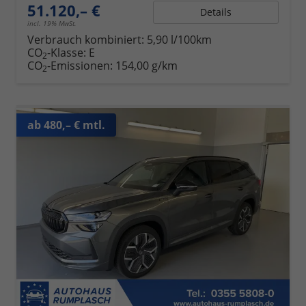
51.120,– €
Details
incl. 19% MwSt.
Verbrauch kombiniert:
5,90 l/100km
CO
-Klasse:
E
2
CO
-Emissionen:
154,00 g/km
2
ab 480,– € mtl.