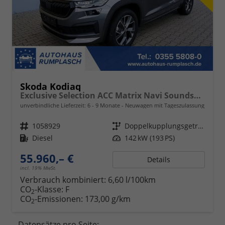
Skoda Kodiaq
Exclusive Selection ACC Matrix Navi Soundsystem
unverbindliche Lieferzeit: 6 - 9 Monate
Neuwagen mit Tageszulassung
Fahrzeugnr.
1058929
Getriebe
Doppelkupplungsgetriebe (DSG)
Kraftstoff
Diesel
Leistung
142 kW (193 PS)
55.960,– €
Details
incl. 19% MwSt.
Verbrauch kombiniert:
6,60 l/100km
CO
-Klasse:
F
2
CO
-Emissionen:
173,00 g/km
2
Datensätze pro Seite: