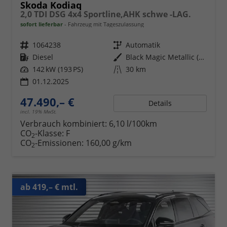
Skoda Kodiaq
2,0 TDI DSG 4x4 Sportline,AHK schwe -LAG.
sofort lieferbar
Fahrzeug mit Tageszulassung
Fahrzeugnr.
1064238
Getriebe
Automatik
Kraftstoff
Diesel
Außenfarbe
Black Magic Metallic (1Z)
Leistung
142 kW (193 PS)
Kilometerstand
30 km
01.12.2025
47.490,– €
Details
incl. 19% MwSt.
Verbrauch kombiniert:
6,10 l/100km
CO
-Klasse:
F
2
CO
-Emissionen:
160,00 g/km
2
ab 419,– € mtl.