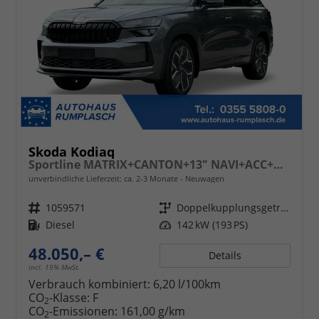
Skoda Kodiaq
Sportline MATRIX+CANTON+13" NAVI+ACC+KAMERA+EL. HECKKL.
unverbindliche Lieferzeit: ca. 2-3 Monate
Neuwagen
Fahrzeugnr.
1059571
Getriebe
Doppelkupplungsgetriebe (DSG)
Kraftstoff
Diesel
Leistung
142 kW (193 PS)
48.050,– €
Details
incl. 19% MwSt.
Verbrauch kombiniert:
6,20 l/100km
CO
-Klasse:
F
2
CO
-Emissionen:
161,00 g/km
2