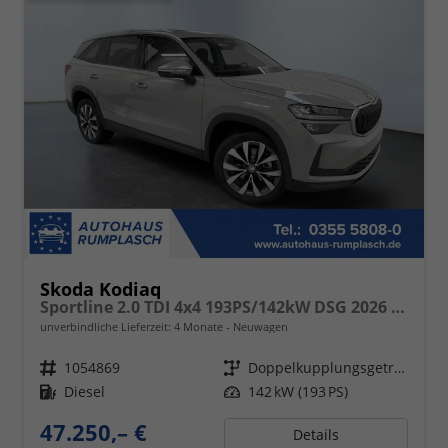
Skoda Kodiaq
Sportline 2.0 TDI 4x4 193PS/142kW DSG 2026 +CANTON+CONVENIENCE PLUS+PERFORMANCE+AKUSTIK
unverbindliche Lieferzeit:
4 Monate
Neuwagen
Fahrzeugnr.
1054869
Getriebe
Doppelkupplungsgetriebe (DSG)
Kraftstoff
Diesel
Leistung
142 kW (193 PS)
47.250,– €
Details