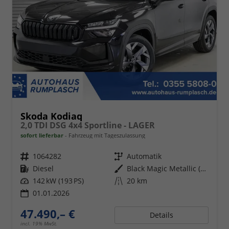
Skoda Kodiaq
2,0 TDI DSG 4x4 Sportline - LAGER
sofort lieferbar
Fahrzeug mit Tageszulassung
Fahrzeugnr.
1064282
Getriebe
Automatik
Kraftstoff
Diesel
Außenfarbe
Black Magic Metallic (1Z)
Leistung
142 kW (193 PS)
Kilometerstand
20 km
01.01.2026
47.490,– €
Details
incl. 19% MwSt.