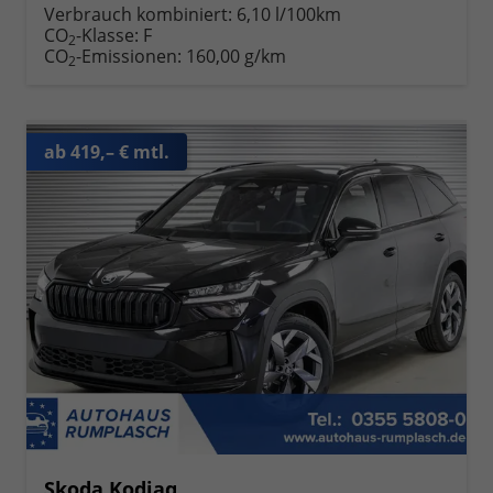
Verbrauch kombiniert:
6,10 l/100km
CO
-Klasse:
F
2
CO
-Emissionen:
160,00 g/km
2
ab 419,– € mtl.
Skoda Kodiaq