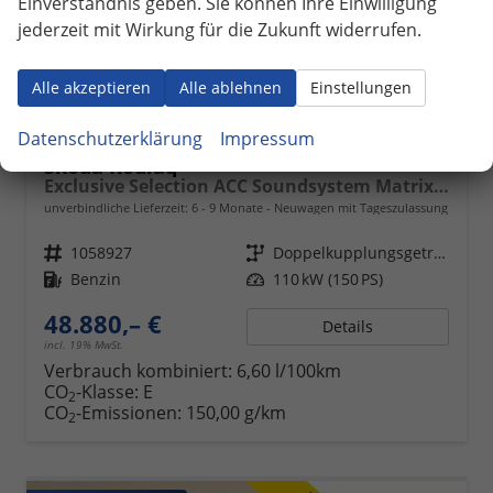
Einverständnis geben. Sie können Ihre Einwilligung
jederzeit mit Wirkung für die Zukunft widerrufen.
Alle akzeptieren
Alle ablehnen
Einstellungen
Datenschutzerklärung
Impressum
Skoda Kodiaq
Exclusive Selection ACC Soundsystem Matrix Navi
unverbindliche Lieferzeit: 6 - 9 Monate
Neuwagen mit Tageszulassung
Fahrzeugnr.
1058927
Getriebe
Doppelkupplungsgetriebe (DSG)
Kraftstoff
Benzin
Leistung
110 kW (150 PS)
48.880,– €
Details
incl. 19% MwSt.
Verbrauch kombiniert:
6,60 l/100km
CO
-Klasse:
E
2
CO
-Emissionen:
150,00 g/km
2