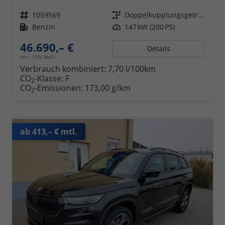
Fahrzeugnr.
1059569
Getriebe
Doppelkupplungsgetriebe (DSG)
Kraftstoff
Benzin
Leistung
147 kW (200 PS)
46.690,– €
Details
incl. 19% MwSt.
Verbrauch kombiniert:
7,70 l/100km
CO
-Klasse:
F
2
CO
-Emissionen:
173,00 g/km
2
ab 413,– € mtl.