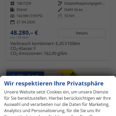
Fahrzeugnr.
1067259
Getriebe
Doppelkupplungsgetriebe (DSG)
Kraftstoff
Diesel
Außenfarbe
Stahl-Grau
Leistung
142 kW (193 PS)
Kilometerstand
10 km
21.04.2026
48.280,– €
Details
incl. 19% MwSt.
Verbrauch kombiniert:
6,20 l/100km
CO
-Klasse:
F
2
CO
-Emissionen:
162,00 g/km
2
ab 431,– € mtl.
Wir respektieren Ihre Privatsphäre
Unsere Website setzt Cookies ein, um unsere Dienste
für Sie bereitzustellen. Hierbei berücksichtigen wir Ihre
Auswahl und verarbeiten nur die Daten für Marketing,
Analytics und Personalisierung, für die Sie uns Ihr