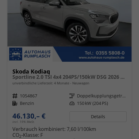
Skoda Kodiaq
Sportline 2.0 TSI 4x4 204PS/150kW DSG 2026 +CANTON+CONVENIENCE PLUS+PERFORMANCE+AKUSTIK
unverbindliche Lieferzeit:
4 Monate
Neuwagen
Fahrzeugnr.
1054867
Getriebe
Doppelkupplungsgetriebe (DSG)
Kraftstoff
Benzin
Leistung
150 kW (204 PS)
46.130,– €
Details
incl. 19% MwSt.
Verbrauch kombiniert:
7,60 l/100km
CO
-Klasse:
F
2