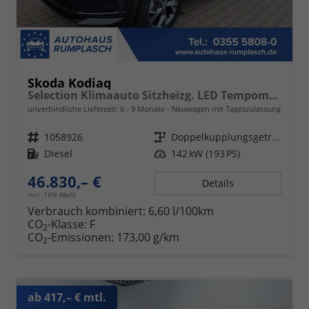
Skoda Kodiaq
Selection Klimaauto Sitzheizg. LED Tempomat 17"
unverbindliche Lieferzeit: 6 - 9 Monate
Neuwagen mit Tageszulassung
Fahrzeugnr.
1058926
Getriebe
Doppelkupplungsgetriebe (DSG)
Kraftstoff
Diesel
Leistung
142 kW (193 PS)
46.830,– €
Details
incl. 19% MwSt.
Verbrauch kombiniert:
6,60 l/100km
CO
-Klasse:
F
2
CO
-Emissionen:
173,00 g/km
2
ab 417,– € mtl.