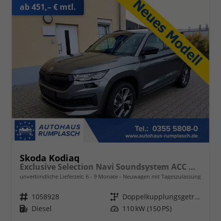
ab 451,– € mtl.
Skoda Kodiaq
Exclusive Selection Navi Soundsystem ACC Matrix
unverbindliche Lieferzeit: 6 - 9 Monate
Neuwagen mit Tageszulassung
Fahrzeugnr.
1058928
Getriebe
Doppelkupplungsgetriebe (DSG)
Kraftstoff
Diesel
Leistung
110 kW (150 PS)