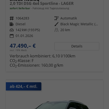
2,0 TDI DSG 4x4 Sportline - LAGER
sofort lieferbar
Fahrzeug mit Tageszulassung
Fahrzeugnr.
1064283
Getriebe
Automatik
Kraftstoff
Diesel
Außenfarbe
Black Magic Metallic (1Z)
Leistung
142 kW (193 PS)
Kilometerstand
20 km
01.01.2026
47.490,– €
Details
incl. 19% MwSt.
Verbrauch kombiniert:
6,10 l/100km
CO
-Klasse:
F
2
CO
-Emissionen:
160,00 g/km
2
ab 424,– € mtl.