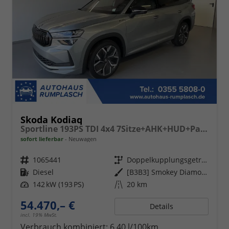
Skoda Kodiaq
Sportline 193PS TDI 4x4 7Sitze+AHK+HUD+Pano+360°+GV5+Navi+CANTON+Alu20
sofort lieferbar
Neuwagen
Fahrzeugnr.
1065441
Getriebe
Doppelkupplungsgetriebe (DSG)
Kraftstoff
Diesel
Außenfarbe
[B3B3] Smokey Diamond Silver
Leistung
142 kW (193 PS)
Kilometerstand
20 km
54.470,– €
Details
incl. 19% MwSt.
Verbrauch kombiniert:
6,40 l/100km