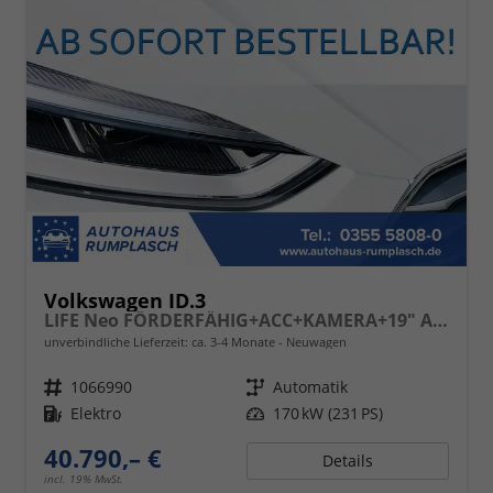
Volkswagen ID.3
LIFE Neo FÖRDERFÄHIG+ACC+KAMERA+19" ALU+APP-CONNECT+KLIMA+LED+LIGHT ASSIST
unverbindliche Lieferzeit: ca. 3-4 Monate
Neuwagen
Fahrzeugnr.
1066990
Getriebe
Automatik
Kraftstoff
Elektro
Leistung
170 kW (231 PS)
40.790,– €
Details
incl. 19% MwSt.