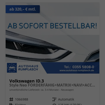
ab 320,– € mtl.
Volkswagen ID.3
Style Neo FÖRDERFÄHIG+MATRIX+NAVI+ACC+KAMERA+KESSY+18" ALU
unverbindliche Lieferzeit: ca. 3-4 Monate
Neuwagen
Fahrzeugnr.
1066988
Getriebe
Automatik
Kraftstoff
Elektro
Leistung
125 kW (170 PS)