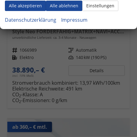
Alle akzeptieren
Alle ablehnen
Einstellungen
Datenschutzerklärung
Impressum
Volkswagen ID.3
Style Neo FÖRDERFÄHIG+MATRIX+NAVI+ACC+KAMERA+KESSY+18" ALU
unverbindliche Lieferzeit: ca. 3-4 Monate
Neuwagen
Fahrzeugnr.
1066989
Getriebe
Automatik
Kraftstoff
Elektro
Leistung
140 kW (190 PS)
38.890,– €
Details
incl. 19% MwSt.
Stromverbrauch kombiniert:
13,97 kWh/100km
Elektrische Reichweite:
491 km
CO
-Klasse:
A
2
CO
-Emissionen:
0 g/km
2
ab 360,– € mtl.