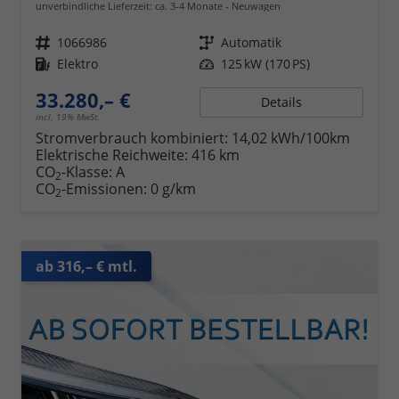
unverbindliche Lieferzeit: ca. 3-4 Monate
Neuwagen
Fahrzeugnr.
1066986
Getriebe
Automatik
Kraftstoff
Elektro
Leistung
125 kW (170 PS)
33.280,– €
Details
incl. 19% MwSt.
Stromverbrauch kombiniert:
14,02 kWh/100km
Elektrische Reichweite:
416 km
CO
-Klasse:
A
2
CO
-Emissionen:
0 g/km
2
ab 316,– € mtl.