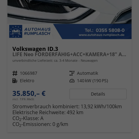
Volkswagen ID.3
LIFE Neo FÖRDERFÄHIG+ACC+KAMERA+18" ALU+APP-CONNECT+KLIMA+LED+LIGHT ASSIST
unverbindliche Lieferzeit: ca. 3-4 Monate
Neuwagen
Fahrzeugnr.
1066987
Getriebe
Automatik
Kraftstoff
Elektro
Leistung
140 kW (190 PS)
35.850,– €
Details
incl. 19% MwSt.
Stromverbrauch kombiniert:
13,92 kWh/100km
Elektrische Reichweite:
492 km
CO
-Klasse:
A
2
CO
-Emissionen:
0 g/km
2