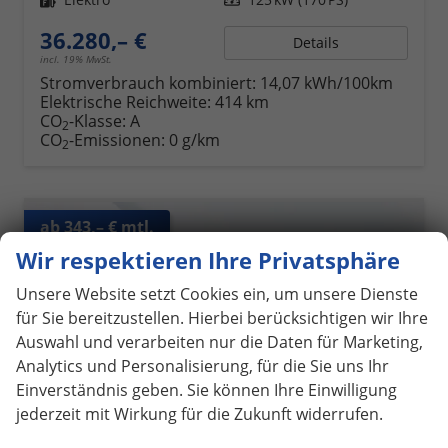
36.280,– €
Details
incl. 19% MwSt.
Stromverbrauch kombiniert:
14,07 kWh/100km
Elektrische Reichweite:
414 km
CO
-Klasse:
A
2
CO
-Emissionen:
0 g/km
2
ab 343,– € mtl.
Wir respektieren Ihre Privatsphäre
Unsere Website setzt Cookies ein, um unsere Dienste
für Sie bereitzustellen. Hierbei berücksichtigen wir Ihre
Auswahl und verarbeiten nur die Daten für Marketing,
Analytics und Personalisierung, für die Sie uns Ihr
Einverständnis geben. Sie können Ihre Einwilligung
jederzeit mit Wirkung für die Zukunft widerrufen.