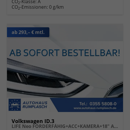
CO
-Klasse:
A
2
CO
-Emissionen:
0 g/km
2
ab 293,– € mtl.
Volkswagen ID.3
LIFE Neo FÖRDERFÄHIG+ACC+KAMERA+18" ALU+APP-CONNECT+KLIMA+LED+LIGHT ASSIST