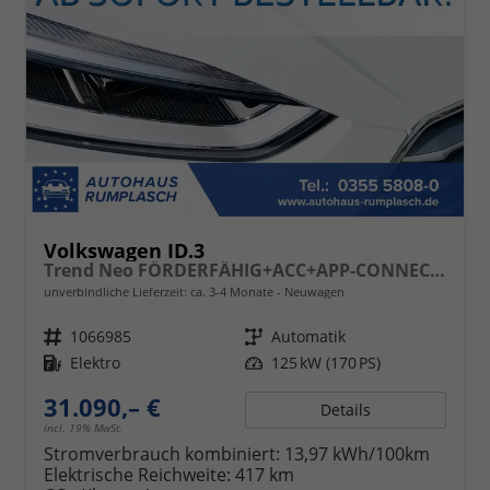
Volkswagen ID.3
Trend Neo FÖRDERFÄHIG+ACC+APP-CONNECT+KLIMA+LED+LIGHT ASSIST
unverbindliche Lieferzeit: ca. 3-4 Monate
Neuwagen
Fahrzeugnr.
1066985
Getriebe
Automatik
Kraftstoff
Elektro
Leistung
125 kW (170 PS)
31.090,– €
Details
incl. 19% MwSt.
Stromverbrauch kombiniert:
13,97 kWh/100km
Elektrische Reichweite:
417 km