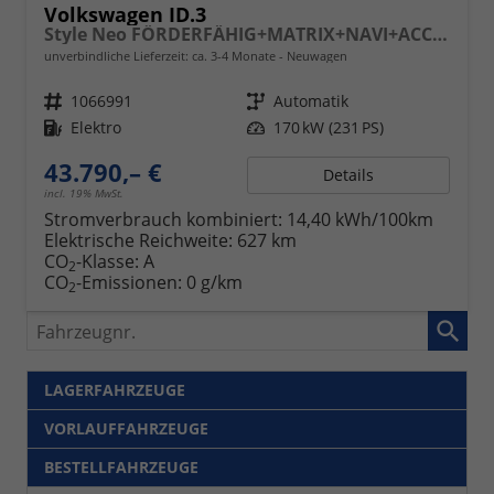
Volkswagen ID.3
Style Neo FÖRDERFÄHIG+MATRIX+NAVI+ACC+KAMERA+KESSY+19" ALU
unverbindliche Lieferzeit: ca. 3-4 Monate
Neuwagen
Fahrzeugnr.
1066991
Getriebe
Automatik
Kraftstoff
Elektro
Leistung
170 kW (231 PS)
43.790,– €
Details
incl. 19% MwSt.
Stromverbrauch kombiniert:
14,40 kWh/100km
Elektrische Reichweite:
627 km
CO
-Klasse:
A
2
CO
-Emissionen:
0 g/km
2
Fahrzeugnr.
LAGERFAHRZEUGE
VORLAUFFAHRZEUGE
BESTELLFAHRZEUGE