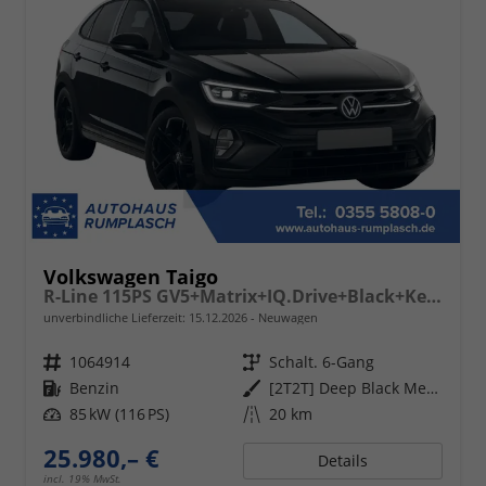
Volkswagen Taigo
R-Line 115PS GV5+Matrix+IQ.Drive+Black+Keyless+Alu18+Cam+Sitzhz+Climatronic
unverbindliche Lieferzeit:
15.12.2026
Neuwagen
Fahrzeugnr.
1064914
Getriebe
Schalt. 6-Gang
Kraftstoff
Benzin
Außenfarbe
[2T2T] Deep Black Metallic
Leistung
85 kW (116 PS)
Kilometerstand
20 km
25.980,– €
Details
incl. 19% MwSt.