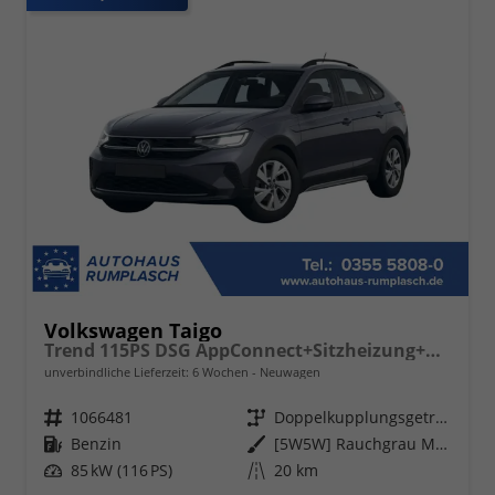
Volkswagen Taigo
Trend 115PS DSG AppConnect+Sitzheizung+PDC+Alu16+LED+DAB+FrontAssist
unverbindliche Lieferzeit:
6 Wochen
Neuwagen
Fahrzeugnr.
1066481
Getriebe
Doppelkupplungsgetriebe (DSG)
Kraftstoff
Benzin
Außenfarbe
[5W5W] Rauchgrau Metallic
Leistung
85 kW (116 PS)
Kilometerstand
20 km