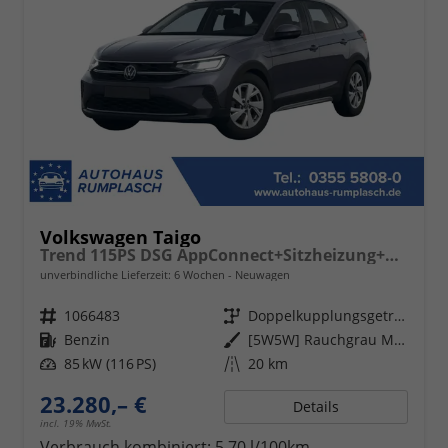
Volkswagen Taigo
Trend 115PS DSG AppConnect+Sitzheizung+PDC+Alu16+LED+DAB+FrontAssist
unverbindliche Lieferzeit:
6 Wochen
Neuwagen
Fahrzeugnr.
1066483
Getriebe
Doppelkupplungsgetriebe (DSG)
Kraftstoff
Benzin
Außenfarbe
[5W5W] Rauchgrau Metallic
Leistung
85 kW (116 PS)
Kilometerstand
20 km
23.280,– €
Details
incl. 19% MwSt.
Verbrauch kombiniert:
5,70 l/100km