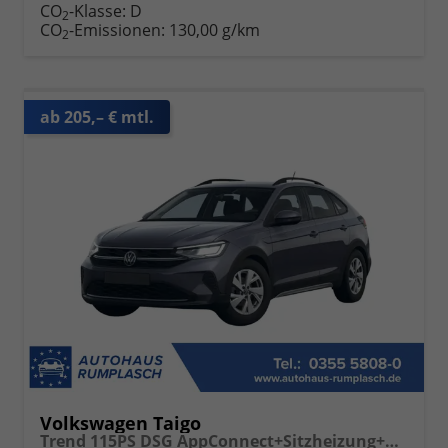
CO
-Klasse:
D
2
CO
-Emissionen:
130,00 g/km
2
ab 205,– € mtl.
Volkswagen Taigo
Trend 115PS DSG AppConnect+Sitzheizung+PDC+Alu16+LED+DAB+FrontAssist