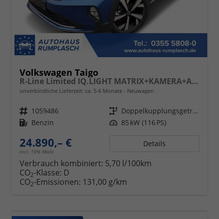
Volkswagen Taigo
R-Line Limited IQ.LIGHT MATRIX+KAMERA+ACC
unverbindliche Lieferzeit: ca. 5-6 Monate
Neuwagen
Fahrzeugnr.
1059486
Getriebe
Doppelkupplungsgetriebe (DSG)
Kraftstoff
Benzin
Leistung
85 kW (116 PS)
24.890,– €
Details
incl. 19% MwSt.
Verbrauch kombiniert:
5,70 l/100km
CO
-Klasse:
D
2
CO
-Emissionen:
131,00 g/km
2