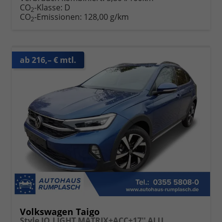
CO
-Klasse:
D
2
CO
-Emissionen:
128,00 g/km
2
ab 216,– € mtl.
Volkswagen Taigo
Style IQ.LIGHT MATRIX+ACC+17'' ALU