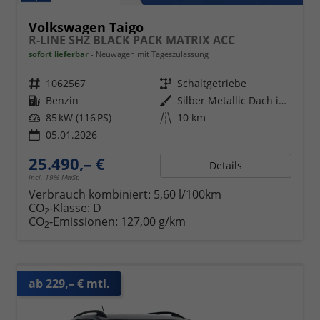
Volkswagen Taigo
R-LINE SHZ BLACK PACK MATRIX ACC
sofort lieferbar
Neuwagen mit Tageszulassung
Fahrzeugnr.
1062567
Getriebe
Schaltgetriebe
Kraftstoff
Benzin
Außenfarbe
Silber Metallic Dach in Schwarz 8EA1
Leistung
85 kW (116 PS)
Kilometerstand
10 km
05.01.2026
25.490,– €
Details
incl. 19% MwSt.
Verbrauch kombiniert:
5,60 l/100km
CO
-Klasse:
D
2
CO
-Emissionen:
127,00 g/km
2
ab 229,– € mtl.