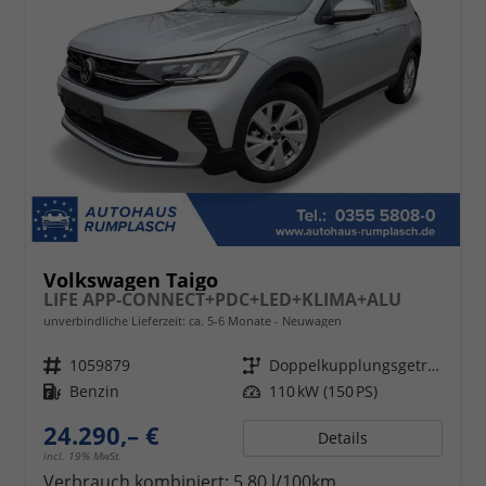
Volkswagen Taigo
LIFE APP-CONNECT+PDC+LED+KLIMA+ALU
unverbindliche Lieferzeit: ca. 5-6 Monate
Neuwagen
Fahrzeugnr.
1059879
Getriebe
Doppelkupplungsgetriebe (DSG)
Kraftstoff
Benzin
Leistung
110 kW (150 PS)
24.290,– €
Details
incl. 19% MwSt.
Verbrauch kombiniert:
5,80 l/100km