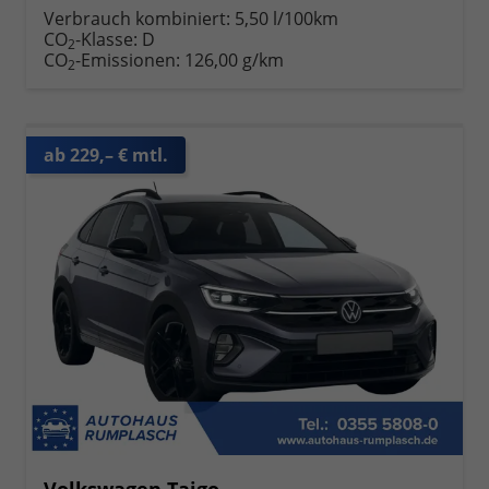
Verbrauch kombiniert:
5,50 l/100km
CO
-Klasse:
D
2
CO
-Emissionen:
126,00 g/km
2
ab 229,– € mtl.