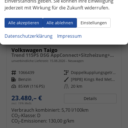
Einverständnis geben. Sie können Ihre Einwilligung
jederzeit mit Wirkung für die Zukunft widerrufen.
Alle akzeptieren
Alle ablehnen
Einstellungen
Datenschutzerklärung
Impressum
Volkswagen Taigo
Trend 115PS DSG AppConnect+Sitzheizung+PDC+Alu16+LED+DAB+FrontAssist
unverbindliche Lieferzeit:
15.08.2026
Neuwagen
Fahrzeugnr.
1066439
Getriebe
Doppelkupplungsgetriebe (DSG)
Kraftstoff
Benzin
Außenfarbe
[P8P8] Kings Red Metallic
Leistung
85 kW (116 PS)
Kilometerstand
20 km
23.480,– €
Details
incl. 19% MwSt.
Verbrauch kombiniert:
5,70 l/100km
CO
-Klasse:
D
2
CO
-Emissionen:
130,00 g/km
2