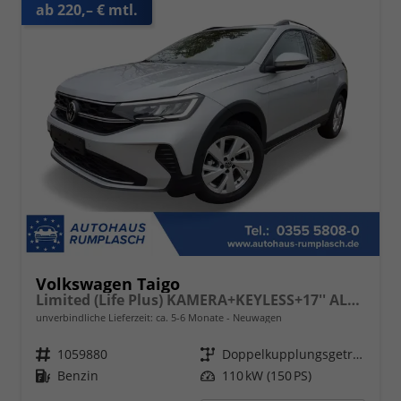
ab 220,– € mtl.
Volkswagen Taigo
Limited (Life Plus) KAMERA+KEYLESS+17'' ALU+LED
unverbindliche Lieferzeit: ca. 5-6 Monate
Neuwagen
Fahrzeugnr.
1059880
Getriebe
Doppelkupplungsgetriebe (DSG)
Kraftstoff
Benzin
Leistung
110 kW (150 PS)