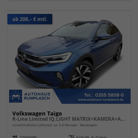
ab 208,– € mtl.
Volkswagen Taigo
R-Line Limited IQ.LIGHT MATRIX+KAMERA+ACC
unverbindliche Lieferzeit: ca. 5-6 Monate
Neuwagen
Fahrzeugnr.
1059485
Getriebe
Schalt. 6-Gang