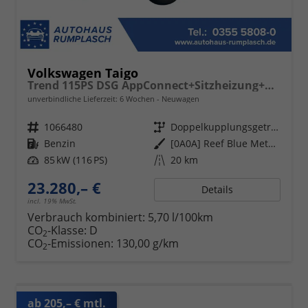
Volkswagen Taigo
Trend 115PS DSG AppConnect+Sitzheizung+PDC+Alu16+LED+DAB+FrontAssist
unverbindliche Lieferzeit:
6 Wochen
Neuwagen
Fahrzeugnr.
1066480
Getriebe
Doppelkupplungsgetriebe (DSG)
Kraftstoff
Benzin
Außenfarbe
[0A0A] Reef Blue Metallic
Leistung
85 kW (116 PS)
Kilometerstand
20 km
23.280,– €
Details
incl. 19% MwSt.
Verbrauch kombiniert:
5,70 l/100km
CO
-Klasse:
D
2
CO
-Emissionen:
130,00 g/km
2
ab 205,– € mtl.