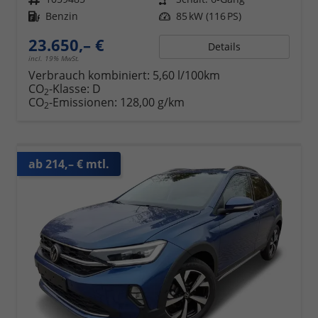
Kraftstoff
Benzin
Leistung
85 kW (116 PS)
23.650,– €
Details
incl. 19% MwSt.
Verbrauch kombiniert:
5,60 l/100km
CO
-Klasse:
D
2
CO
-Emissionen:
128,00 g/km
2
ab 214,– € mtl.