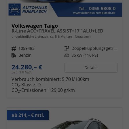
Volkswagen Taigo
R-Line ACC+TRAVEL ASSIST+17'' ALU+LED
unverbindliche Lieferzeit: ca. 5-6 Monate
Neuwagen
Fahrzeugnr.
1059483
Getriebe
Doppelkupplungsgetriebe (DSG)
Kraftstoff
Benzin
Leistung
85 kW (116 PS)
24.280,– €
Details
incl. 19% MwSt.
Verbrauch kombiniert:
5,70 l/100km
CO
-Klasse:
D
2
CO
-Emissionen:
129,00 g/km
2
ab 214,– € mtl.