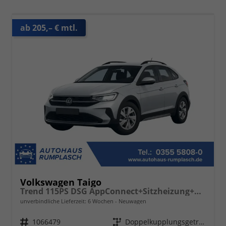
ab 205,– € mtl.
Volkswagen Taigo
Trend 115PS DSG AppConnect+Sitzheizung+PDC+Alu16+LED+DAB+FrontAssist
unverbindliche Lieferzeit:
6 Wochen
Neuwagen
Fahrzeugnr.
1066479
Getriebe
Doppelkupplungsgetriebe (DSG)