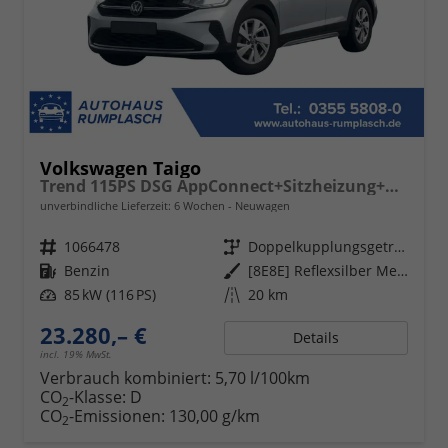
Volkswagen Taigo
Trend 115PS DSG AppConnect+Sitzheizung+PDC+Alu16+LED+DAB+FrontAssist
unverbindliche Lieferzeit:
6 Wochen
Neuwagen
Fahrzeugnr.
1066478
Getriebe
Doppelkupplungsgetriebe (DSG)
Kraftstoff
Benzin
Außenfarbe
[8E8E] Reflexsilber Metallic
Leistung
85 kW (116 PS)
Kilometerstand
20 km
23.280,– €
Details
incl. 19% MwSt.
Verbrauch kombiniert:
5,70 l/100km
CO
-Klasse:
D
2
CO
-Emissionen:
130,00 g/km
2