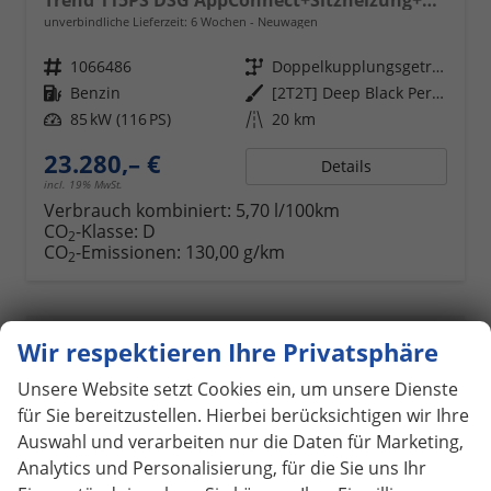
Trend 115PS DSG AppConnect+Sitzheizung+PDC+Alu16+LED+DAB+FrontAssist
unverbindliche Lieferzeit:
6 Wochen
Neuwagen
Fahrzeugnr.
1066486
Getriebe
Doppelkupplungsgetriebe (DSG)
Kraftstoff
Benzin
Außenfarbe
[2T2T] Deep Black Perleffekt
Leistung
85 kW (116 PS)
Kilometerstand
20 km
23.280,– €
Details
incl. 19% MwSt.
Verbrauch kombiniert:
5,70 l/100km
CO
-Klasse:
D
2
CO
-Emissionen:
130,00 g/km
2
Wir respektieren Ihre Privatsphäre
ab 207,– € mtl.
Unsere Website setzt Cookies ein, um unsere Dienste
für Sie bereitzustellen. Hierbei berücksichtigen wir Ihre
Auswahl und verarbeiten nur die Daten für Marketing,
Analytics und Personalisierung, für die Sie uns Ihr