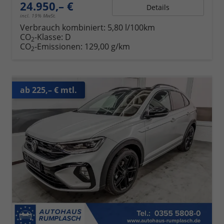
24.950,– €
Details
incl. 19% MwSt.
Verbrauch kombiniert:
5,80 l/100km
CO
-Klasse:
D
2
CO
-Emissionen:
129,00 g/km
2
ab 225,– € mtl.