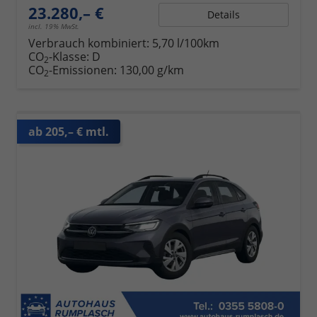
23.280,– €
Details
incl. 19% MwSt.
Verbrauch kombiniert:
5,70 l/100km
CO
-Klasse:
D
2
CO
-Emissionen:
130,00 g/km
2
ab 205,– € mtl.