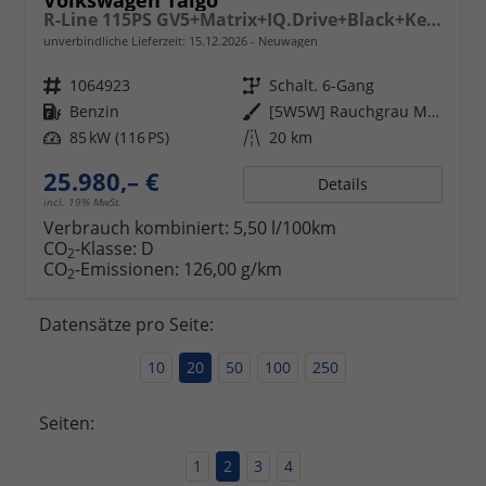
Volkswagen Taigo
R-Line 115PS GV5+Matrix+IQ.Drive+Black+Keyless+Alu18+Cam+Sitzhz+Climatronic
unverbindliche Lieferzeit:
15.12.2026
Neuwagen
Fahrzeugnr.
1064923
Getriebe
Schalt. 6-Gang
Kraftstoff
Benzin
Außenfarbe
[5W5W] Rauchgrau Metallic
Leistung
85 kW (116 PS)
Kilometerstand
20 km
25.980,– €
Details
incl. 19% MwSt.
Verbrauch kombiniert:
5,50 l/100km
CO
-Klasse:
D
2
CO
-Emissionen:
126,00 g/km
2
Datensätze pro Seite:
10
20
50
100
250
Seiten:
1
2
3
4