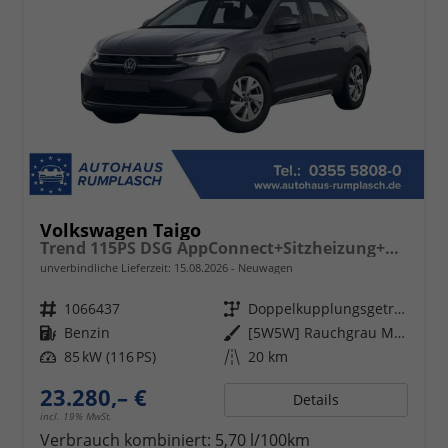
Volkswagen Taigo
Trend 115PS DSG AppConnect+Sitzheizung+PDC+Alu16+LED+DAB+FrontAssist
unverbindliche Lieferzeit:
15.08.2026
Neuwagen
Fahrzeugnr.
1066437
Getriebe
Doppelkupplungsgetriebe (DSG)
Kraftstoff
Benzin
Außenfarbe
[5W5W] Rauchgrau Metallic
Leistung
85 kW (116 PS)
Kilometerstand
20 km
23.280,– €
Details
incl. 19% MwSt.
Verbrauch kombiniert:
5,70 l/100km