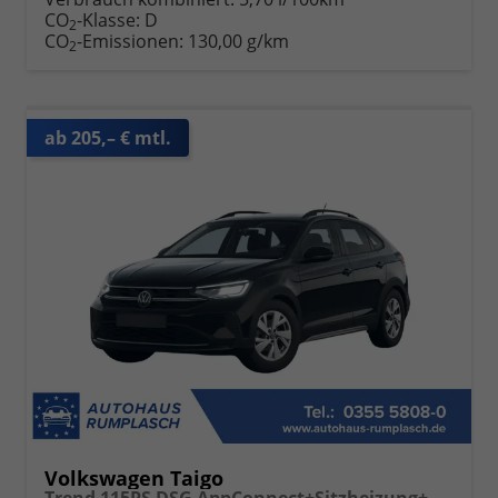
CO
-Klasse:
D
2
CO
-Emissionen:
130,00 g/km
2
ab 205,– € mtl.
Volkswagen Taigo