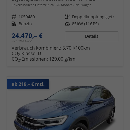
unverbindliche Lieferzeit: ca. 5-6 Monate
Neuwagen
Fahrzeugnr.
1059480
Getriebe
Doppelkupplungsgetriebe (DSG)
Kraftstoff
Benzin
Leistung
85 kW (116 PS)
24.470,– €
Details
incl. 19% MwSt.
Verbrauch kombiniert:
5,70 l/100km
CO
-Klasse:
D
2
CO
-Emissionen:
129,00 g/km
2
ab 219,– € mtl.