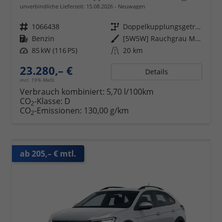
unverbindliche Lieferzeit:
15.08.2026
Neuwagen
Fahrzeugnr.
1066438
Getriebe
Doppelkupplungsgetriebe (DSG)
Kraftstoff
Benzin
Außenfarbe
[5W5W] Rauchgrau Metallic
Leistung
85 kW (116 PS)
Kilometerstand
20 km
23.280,– €
Details
incl. 19% MwSt.
Verbrauch kombiniert:
5,70 l/100km
CO
-Klasse:
D
2
CO
-Emissionen:
130,00 g/km
2
ab 205,– € mtl.