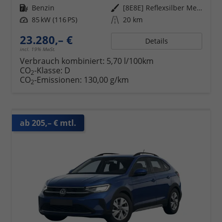
Kraftstoff
Benzin
Außenfarbe
[8E8E] Reflexsilber Metallic
Leistung
85 kW (116 PS)
Kilometerstand
20 km
23.280,– €
Details
incl. 19% MwSt.
Verbrauch kombiniert:
5,70 l/100km
CO
-Klasse:
D
2
CO
-Emissionen:
130,00 g/km
2
ab 205,– € mtl.