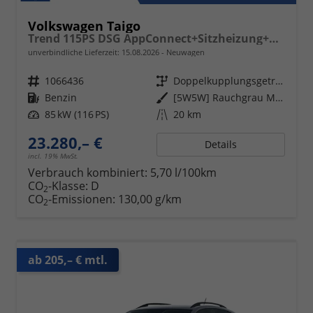
Volkswagen Taigo
Trend 115PS DSG AppConnect+Sitzheizung+PDC+Alu16+LED+DAB+FrontAssist
unverbindliche Lieferzeit:
15.08.2026
Neuwagen
Fahrzeugnr.
1066436
Getriebe
Doppelkupplungsgetriebe (DSG)
Kraftstoff
Benzin
Außenfarbe
[5W5W] Rauchgrau Metallic
Leistung
85 kW (116 PS)
Kilometerstand
20 km
23.280,– €
Details
incl. 19% MwSt.
Verbrauch kombiniert:
5,70 l/100km
CO
-Klasse:
D
2
CO
-Emissionen:
130,00 g/km
2
ab 205,– € mtl.