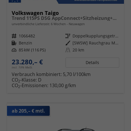
Volkswagen Taigo
Trend 115PS DSG AppConnect+Sitzheizung+PDC+Alu16+LED+DAB+FrontAssist
unverbindliche Lieferzeit:
6 Wochen
Neuwagen
Fahrzeugnr.
1066482
Getriebe
Doppelkupplungsgetriebe (DSG)
Kraftstoff
Benzin
Außenfarbe
[5W5W] Rauchgrau Metallic
Leistung
85 kW (116 PS)
Kilometerstand
20 km
23.280,– €
Details
incl. 19% MwSt.
Verbrauch kombiniert:
5,70 l/100km
CO
-Klasse:
D
2
CO
-Emissionen:
130,00 g/km
2
ab 205,– € mtl.