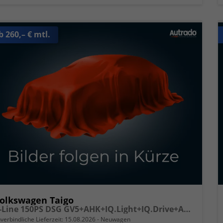
b 260,– € mtl.
olkswagen Taigo
R-Line 150PS DSG GV5+AHK+IQ.Light+IQ.Drive+ACC+Kamera+Black+Kessy+Sitzheiz
verbindliche Lieferzeit:
15.08.2026
Neuwagen