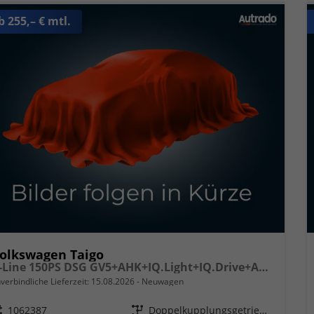
b 255,– € mtl.
olkswagen Taigo
R-Line 150PS DSG GV5+AHK+IQ.Light+IQ.Drive+ACC+Kamera+Black+Kessy+Sitzheiz
verbindliche Lieferzeit:
15.08.2026
Neuwagen
eugnr.
1062387
Getriebe
Doppelkupplungsgetriebe (DSG)