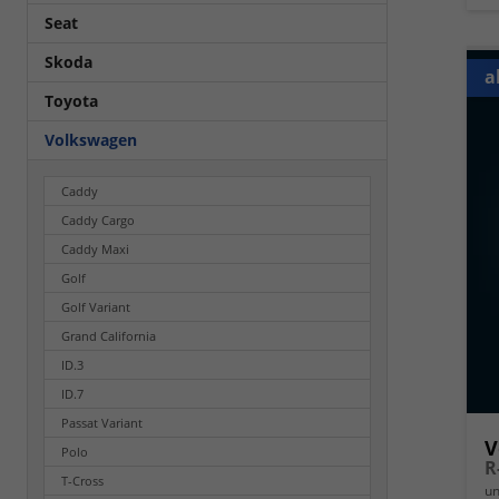
Seat
Skoda
a
Toyota
Volkswagen
Caddy
Caddy Cargo
Caddy Maxi
Golf
Golf Variant
Grand California
ID.3
ID.7
Passat Variant
V
Polo
T-Cross
un