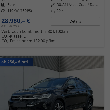
Kraftstoff
Benzin
Außenfarbe
[6UA1] Ascot Grau / Dach Schwarz
Leistung
110 kW (150 PS)
Kilometerstand
20 km
28.980,– €
Details
incl. 19% MwSt.
Verbrauch kombiniert:
5,80 l/100km
CO
-Klasse:
D
2
CO
-Emissionen:
132,00 g/km
2
ab 256,– € mtl.