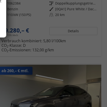
t
Fahrzeugnr.
1062384
Getriebe
Doppelkupplungsgetriebe (DSG)
Kraftstoff
Benzin
Außenfarbe
[0QA1] Pure White / Dach Schwarz
Leistung
110 kW (150 PS)
Kilometerstand
20 km
29.280,– €
Details
incl. 19% MwSt.
Verbrauch kombiniert:
5,80 l/100km
CO
-Klasse:
D
2
CO
-Emissionen:
132,00 g/km
2
ab 260,– € mtl.