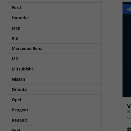
Ford
a
Hyundai
Jeep
Kia
Mercedes-Benz
MG
Mitsubishi
Nissan
Omoda
Opel
V
Peugeot
un
Renault
Fahrz
Seat