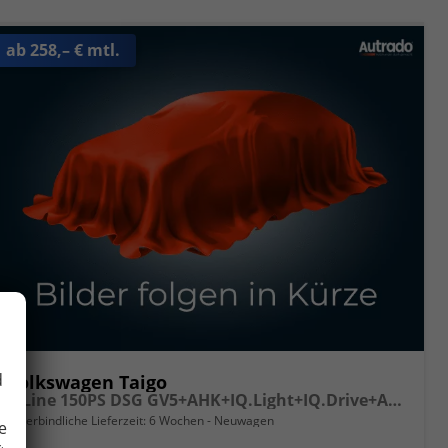
ab 258,– € mtl.
d
Volkswagen Taigo
R-Line 150PS DSG GV5+AHK+IQ.Light+IQ.Drive+ACC+Kamera+Black+Kessy+Sitzheiz
unverbindliche Lieferzeit:
6 Wochen
Neuwagen
e