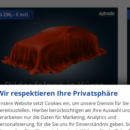
b 256,– € mtl.
Wir respektieren Ihre Privatsphäre
nsere Website setzt Cookies ein, um unsere Dienste für Sie
ereitzustellen. Hierbei berücksichtigen wir Ihre Auswahl un
olkswagen Taigo
-LINE DSG BLACK PACK MATRIX ACC SHZ
erarbeiten nur die Daten für Marketing, Analytics und
fort lieferbar
Neuwagen mit Tageszulassung
ersonalisierung, für die Sie uns Ihr Einverständnis geben. Si