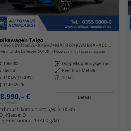
olkswagen Taigo
R-Line Limited AHK+SHZ+MATRIX+KAMERA+ACC+KLIMA
verbindliche Lieferzeit: SOFORT
Neuwagen mit Tageszulassung
eugnr.
1065303
Getriebe
Doppelkupplungsgetriebe (DSG)
ftstoff
Benzin
Außenfarbe
Reef Blue Metallic
tung
110 kW (150 PS)
Kilometerstand
10 km
11.06.2026
8.990,– €
Details
cl. 19% MwSt.
erbrauch kombiniert:
5,90 l/100km
O
-Klasse:
D
2
O
-Emissionen:
133,00 g/km
2