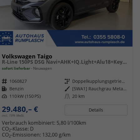
Volkswagen Taigo
R-Line 150PS DSG Navi+AHK+IQ.Light+Alu18+Keyless+Black+Sitzheiz+Kamera+ACC
sofort lieferbar
Neuwagen
Fahrzeugnr.
1060827
Getriebe
Doppelkupplungsgetriebe (DSG)
Kraftstoff
Benzin
Außenfarbe
[5WA1] Rauchgrau Metallic / Dach Schwarz
Leistung
110 kW (150 PS)
Kilometerstand
20 km
29.480,– €
Details
incl. 19% MwSt.
Verbrauch kombiniert:
5,80 l/100km
CO
-Klasse:
D
2
CO
-Emissionen:
132,00 g/km
2