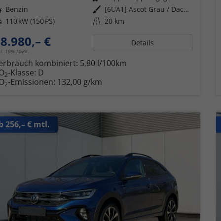
ftstoff
Benzin
Außenfarbe
[6UA1] Ascot Grau / Dach Schwarz
tung
110 kW (150 PS)
Kilometerstand
20 km
8.980,– €
Details
cl. 19% MwSt.
erbrauch kombiniert:
5,80 l/100km
O
-Klasse:
D
2
O
-Emissionen:
132,00 g/km
2
b 256,– € mtl.