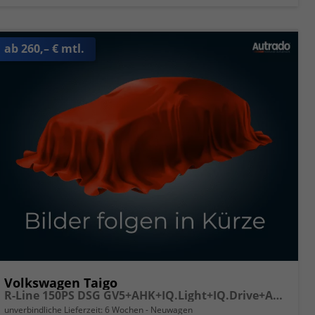
ab 260,– € mtl.
Volkswagen Taigo
R-Line 150PS DSG GV5+AHK+IQ.Light+IQ.Drive+ACC+Kamera+Black+Kessy+Sitzheiz
unverbindliche Lieferzeit:
6 Wochen
Neuwagen