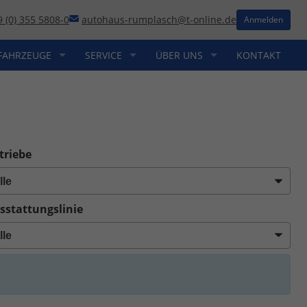
9 (0) 355 5808-0
autohaus-rumplasch@t-online.de
Anmelden
FAHRZEUGE
SERVICE
ÜBER UNS
KONTAKT
triebe
sstattungslinie