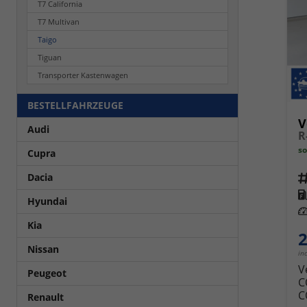
T7 California
T7 Multivan
Taigo
Tiguan
Transporter Kastenwagen
BESTELLFAHRZEUGE
V
Audi
so
Cupra
Dacia
Fahrz
Kra
Hyundai
Leis
Kia
2
Nissan
in
V
Peugeot
C
C
Renault