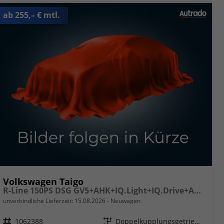
ab 255,– € mtl.
Volkswagen Taigo
R-Line 150PS DSG GV5+AHK+IQ.Light+IQ.Drive+ACC+Kamera+Black+Kessy+Sitzheiz
unverbindliche Lieferzeit:
15.08.2026
Neuwagen
Fahrzeugnr.
1062388
Getriebe
Doppelkupplungsgetriebe (DSG)