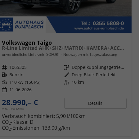
Volkswagen Taigo
R-Line Limited AHK+SHZ+MATRIX+KAMERA+ACC+KLIMA
unverbindliche Lieferzeit: SOFORT
Neuwagen mit Tageszulassung
Fahrzeugnr.
1065305
Getriebe
Doppelkupplungsgetriebe (DSG)
Kraftstoff
Benzin
Außenfarbe
Deep Black Perleffekt
Leistung
110 kW (150 PS)
Kilometerstand
10 km
11.06.2026
28.990,– €
Details
incl. 19% MwSt.
Verbrauch kombiniert:
5,90 l/100km
CO
-Klasse:
D
2
CO
-Emissionen:
133,00 g/km
2