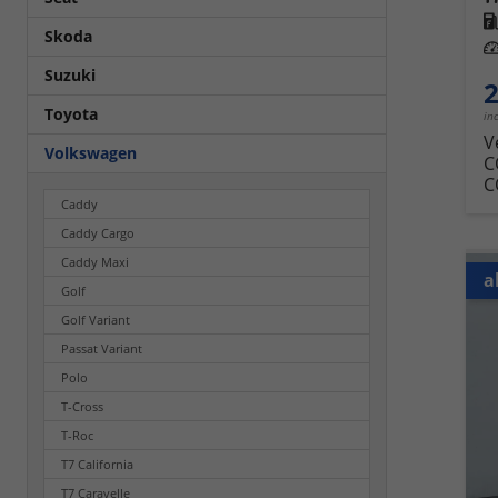
Kra
Skoda
Leis
Suzuki
2
Toyota
in
V
Volkswagen
C
C
Caddy
Caddy Cargo
Caddy Maxi
a
Golf
Golf Variant
Passat Variant
Polo
T-Cross
T-Roc
T7 California
T7 Caravelle