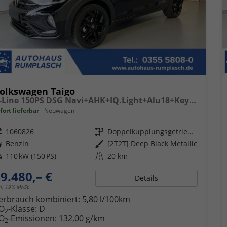
olkswagen Taigo
R-Line 150PS DSG Navi+AHK+IQ.Light+Alu18+Keyless+Black+Sitzheiz+Kamera+ACC
fort lieferbar
Neuwagen
eugnr.
1060826
Getriebe
Doppelkupplungsgetriebe (DSG)
ftstoff
Benzin
Außenfarbe
[2T2T] Deep Black Metallic
tung
110 kW (150 PS)
Kilometerstand
20 km
9.480,– €
Details
cl. 19% MwSt.
erbrauch kombiniert:
5,80 l/100km
O
-Klasse:
D
2
O
-Emissionen:
132,00 g/km
2