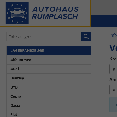
Fahrzeugnr.
inf
V
LAGERFAHRZEUGE
Kra
Alfa Romeo
Audi
Bentley
Ant
BYD
Cupra
I
Dacia
Fiat