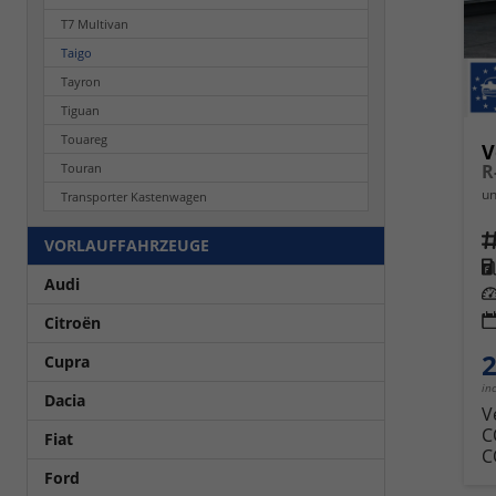
T7 Multivan
Taigo
Tayron
Tiguan
Touareg
V
Touran
un
Transporter Kastenwagen
Fahrz
VORLAUFFAHRZEUGE
Kra
Audi
Leis
Citroën
2
Cupra
in
Dacia
V
C
Fiat
C
Ford