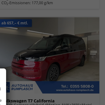
CO
-Emissionen:
177,00 g/km
2
ab 657,– € mtl.
d
e
Volkswagen T7 California