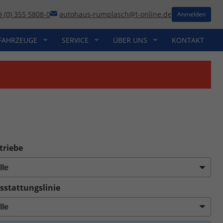
9 (0) 355 5808-0
autohaus-rumplasch@t-online.de
Anmelden
FAHRZEUGE
SERVICE
ÜBER UNS
KONTAKT
triebe
sstattungslinie