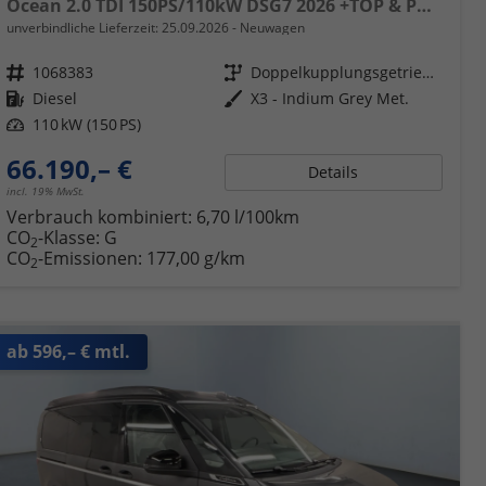
Ocean 2.0 TDI 150PS/110kW DSG7 2026 +TOP & PARK PAKET+18" ALU+AHK+TRAVEL ASSIST+EL- HEBEDACH, BASALT GRAU+CAMPINGAUSBAU
unverbindliche Lieferzeit:
25.09.2026
Neuwagen
Fahrzeugnr.
1068383
Getriebe
Doppelkupplungsgetriebe (DSG)
Kraftstoff
Diesel
Außenfarbe
X3 - Indium Grey Met.
Leistung
110 kW (150 PS)
66.190,– €
Details
incl. 19% MwSt.
Verbrauch kombiniert:
6,70 l/100km
CO
-Klasse:
G
2
CO
-Emissionen:
177,00 g/km
2
ab 596,– € mtl.