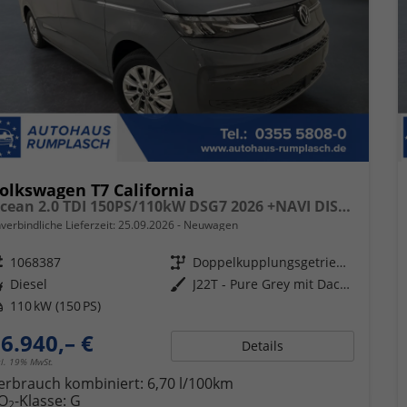
olkswagen T7 California
Ocean 2.0 TDI 150PS/110kW DSG7 2026 +NAVI DISCOVER PRO+FRONTSCHEIBE BEHEIZBAR+TOP & PARK PAKET+18" ALU+AHK+TRAVEL ASSIST+EL- HEBEDACH, BASALT GRAU+CAMPINGAUSBAU
verbindliche Lieferzeit:
25.09.2026
Neuwagen
eugnr.
1068387
Getriebe
Doppelkupplungsgetriebe (DSG)
ftstoff
Diesel
Außenfarbe
J22T - Pure Grey mit Dach in Schwarz
tung
110 kW (150 PS)
6.940,– €
Details
cl. 19% MwSt.
erbrauch kombiniert:
6,70 l/100km
O
-Klasse:
G
2