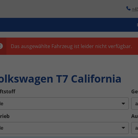
+4
Das ausgewählte Fahrzeug ist leider nicht verfügbar.
o
olkswagen T7 California
ftstoff
Ge
rieb
Au