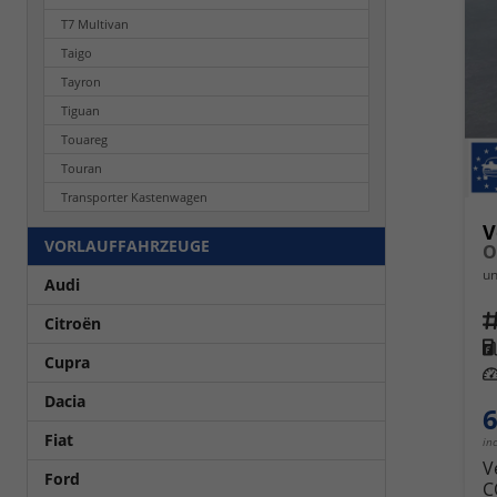
T7 Multivan
Taigo
Tayron
Tiguan
Touareg
Touran
Transporter Kastenwagen
V
VORLAUFFAHRZEUGE
un
Audi
Fahrz
Citroën
Kra
Cupra
Leis
Dacia
6
Fiat
in
V
Ford
C