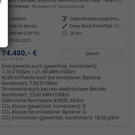
Beach Camper eHybrid 4Motion AHK+360°+Matrix+Navi+Alu17+GJR+Sitzheiz+Keyless
t
sofort lieferbar
Neuwagen mit Tageszulassung
Fahrzeugnr.
1060840
Getriebe
Doppelkupplungsgetriebe (DSG)
Kraftstoff
Hybrid Benzin
Außenfarbe
Deep Black Perleffekt / Fortana Rot Metallic (nur in Verb. mit abgedunkelte Scheiben, wenn nicht Serie)
Leistung
180 kW (245 PS)
Kilometerstand
20 km
29.04.2025
74.480,– €
Details
incl. 19% MwSt.
Energieverbrauch (gewichtet, kombiniert):
1,10 l/100km + 21,90 kWh/100km
Kraftstoffverbrauch bei entladener Batterie
kombiniert:
7,50 l/100km
Stromverbrauch bei rein elektrischem Betrieb
kombiniert:
23,60 kWh/100km
Elektrische Reichweite (EAER):
84 km
CO
-Klasse (gewichtet, kombiniert):
B
2
CO
-Klasse bei entladener Batterie:
G
2
CO
-Emissionen (gewichtet, kombiniert):
18,00 g/km
2