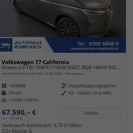
Volkswagen T7 California
Ocean 2.0 TDI 150PS/110kW DSG7 2026 +NAVI DISCOVER PRO+FRONTSCHEIBE BEHEIZBAR+TOP & PARK PAKET+18" ALU+AHK+TRAVEL ASSIST+EL- HEBEDACH, BASALT GRAU+CAMPINGAUSBAU
unverbindliche Lieferzeit:
25.09.2026
Neuwagen
Fahrzeugnr.
1068388
Getriebe
Doppelkupplungsgetriebe (DSG)
Kraftstoff
Diesel
Außenfarbe
X3 - Indium Grey Met.
Leistung
110 kW (150 PS)
67.590,– €
Details
incl. 19% MwSt.
Verbrauch kombiniert:
6,70 l/100km
CO
-Klasse:
G
2