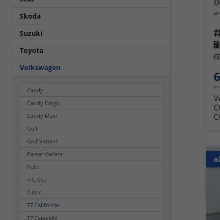
un
Skoda
Fahrz
Suzuki
Kra
Toyota
Leis
Volkswagen
6
in
Caddy
V
Caddy Cargo
C
C
Caddy Maxi
Golf
Golf Variant
Passat Variant
a
Polo
T-Cross
T-Roc
T7 California
T7 Caravelle