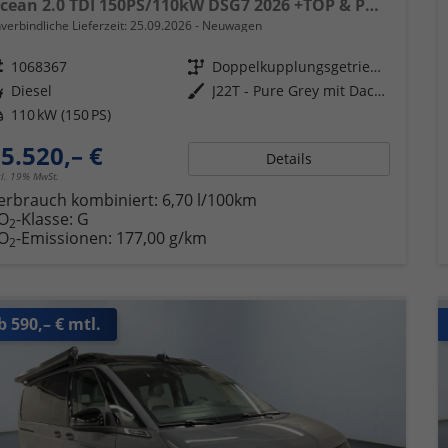
Ocean 2.0 TDI 150PS/110kW DSG7 2026 +TOP & PARK PAKET+18" ALU+AHK+TRAVEL ASSIST+EL- HEBEDACH, BASALT GRAU+CAMPINGAUSBAU
verbindliche Lieferzeit:
25.09.2026
Neuwagen
eugnr.
1068367
Getriebe
Doppelkupplungsgetriebe (DSG)
ftstoff
Diesel
Außenfarbe
J22T - Pure Grey mit Dach in Schwarz
tung
110 kW (150 PS)
5.520,– €
Details
cl. 19% MwSt.
erbrauch kombiniert:
6,70 l/100km
O
-Klasse:
G
2
O
-Emissionen:
177,00 g/km
2
b 590,– € mtl.