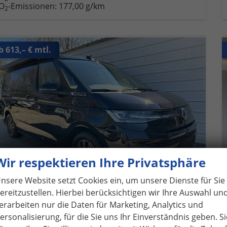
O
-Emissionen:
177,00 g/km
2
b 613,– € mtl.
Wir respektieren Ihre Privatsphäre
nsere Website setzt Cookies ein, um unsere Dienste für Sie
ereitzustellen. Hierbei berücksichtigen wir Ihre Auswahl un
erarbeiten nur die Daten für Marketing, Analytics und
ersonalisierung, für die Sie uns Ihr Einverständnis geben. Si
olkswagen T7 California