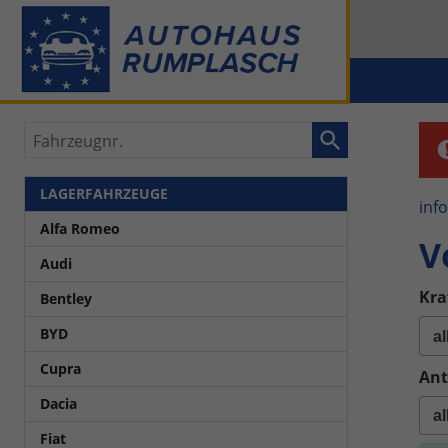
Fahrzeugnr.
LAGERFAHRZEUGE
inf
Alfa Romeo
V
Audi
Kra
Bentley
BYD
Cupra
Ant
Dacia
Fiat